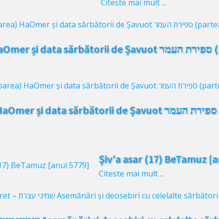
Citeste mai mult ...
Sefir
S
Șiv'a asar (17) BeTamuz [a
Citeste mai mult ...