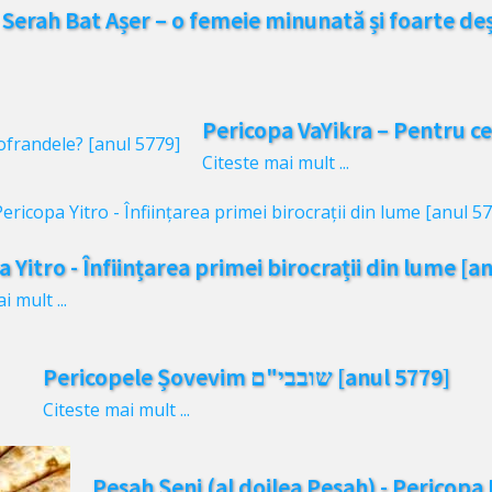
 Serah Bat Așer – o femeie minunată și foarte de
Pericopa VaYikra – Pentru ce
Citeste mai mult ...
 Yitro - Înființarea primei birocrații din lume [a
i mult ...
Pericopele Șovevim שובבי"ם [anul 5779]
Citeste mai mult ...
Pesah Șeni (al doilea Pesah) - Pericopa