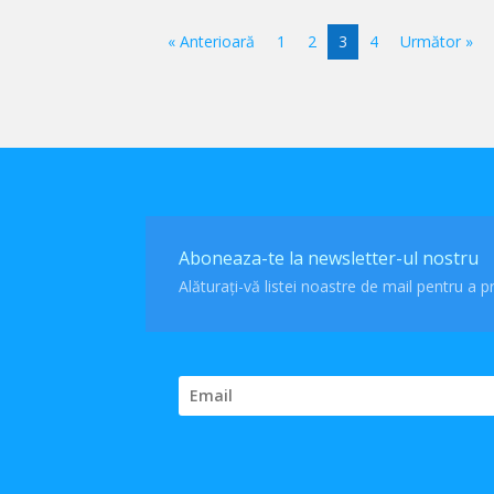
« Anterioară
1
2
3
4
Următor »
Aboneaza-te la newsletter-ul nostru
Alăturați-vă listei noastre de mail pentru a pr