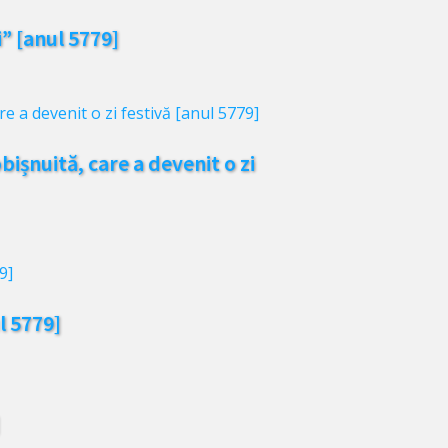
i” [anul 5779]
bișnuită, care a devenit o zi
l 5779]