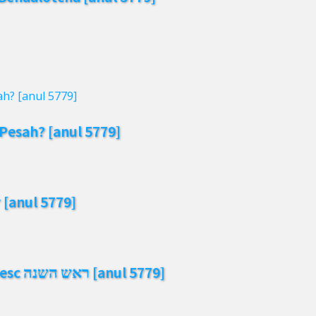
Pesah? [anul 5779]
r [anul 5779]
Roș HaȘana – Anul nou evreiesc ראש השנה [anul 5779]