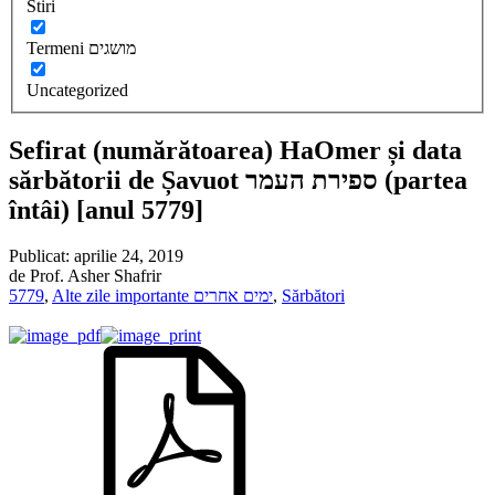
Stiri
Termeni מושגים
Uncategorized
Sefirat (numărătoarea) HaOmer și data
sărbătorii de Șavuot ספירת העמר (partea
întâi) [anul 5779]
Publicat:
aprilie 24, 2019
de
Prof. Asher Shafrir
5779
,
Alte zile importante ימים אחרים
,
Sărbători