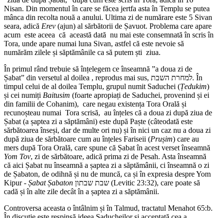
Nisan. Din momentul în care se făcea jertfa asta în Templu se putea
mânca din recolta nouă a anului. Ultima zi de numărare este 5 Sivan
seara, adică
Erev
(ajun) al sărbătorii de Șavuot. Problema care apare
acum este aceea că această dată nu mai este consemnată în scris în
Tora, unde apare numai luna Sivan, astfel că este nevoie să
numărăm zilele și săptămânile ca să putem ști ziua.
În primul rând trebuie să înțelegem ce înseamnă ”a doua zi de
Șabat” din versetul al doilea , reprodus mai sus, למחרת השבת. În
timpul celui de al doilea Templu, grupul numit Saduchei (
Țedukim
)
și cei numiți
Baitusim
(foarte apropiați de Saduchei, provenind și ei
din familii de Cohanim), care negau existența Tora Orală și
recunoșteau numai Tora scrisă, au înțeles că a doua zi după ziua de
Șabat (a șaptea zi a săptămâni) este după Paște (câteodată este
sărbătoarea înseși, dar de multe ori nu) și în nici un caz nu a doua zi
după ziua de sărbătoare cum au înțeles Fariseii (
Prușim
) care au
mers după Tora Orală, care spune că Șabat în acest verset înseamnă
Yom Tov
, zi de sărbătoare, adică prima zi de Pesah. Asta înseamnă
că aici Șabat nu înseamnă a șaptea zi a săptămânii, ci înseamnă o zi
de Șabaton, de odihnă și nu de muncă, ca și în expresia despre Yom
Kipur -
Șabat Șabaton
שבת שבתון (Levitic 23:32), care poate să
cadă și în alte zile decât în a șaptea zi a săptămânii.
Controversa aceasta o întâlnim și în Talmud, tractatul Menahot 65:b.
În discuție este respinsă ideea Saducheilor și acceptată cea a