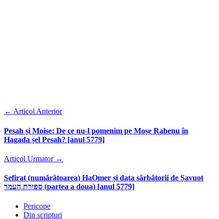
←
Articol Anterior
Pesah și Moise: De ce nu-l pomenim pe Moșe Rabenu în
Hagada șel Pesah? [anul 5779]
Articol Urmator
→
Sefirat (numărătoarea) HaOmer și data sărbătorii de Șavuot
ספירת העמר (partea a doua) [anul 5779]
Pericope
Din scripturi