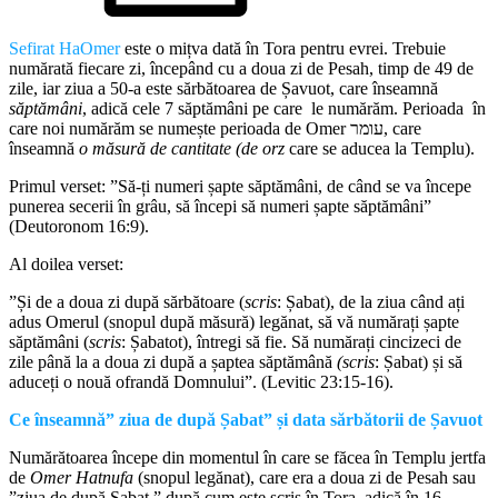
Sefirat HaOmer
este o mițva dată în Tora pentru evrei. Trebuie
numărată fiecare zi, începând cu a doua zi de Pesah, timp de 49 de
zile, iar ziua a 50-a este sărbătoarea de Șavuot, care înseamnă
săptămâni
, adică cele 7 săptămâni pe care le numărăm. Perioada în
care noi numărăm se numește perioada de Omer עומר, care
înseamnă
o măsură de cantitate (de orz
care se aducea la Templu).
Primul verset: ”Să-ți numeri șapte săptămâni, de când se va începe
punerea secerii în grâu, să începi să numeri șapte săptămâni”
(Deutoronom 16:9).
Al doilea verset:
”Și de a doua zi după sărbătoare (
scris
: Șabat), de la ziua când ați
adus Omerul (snopul după măsură) legănat, să vă numărați șapte
săptămâni (
scris
: Șabatot), întregi să fie. Să numărați cincizeci de
zile până la a doua zi după a șaptea săptămână
(scris
: Șabat) și să
aduceți o nouă ofrandă Domnului”. (Levitic 23:15-16).
Ce înseamn
ă” ziua de după Șabat” și data sărbătorii de Șavuot
Numărătoarea începe din momentul în care se făcea în Templu jertfa
de
Omer
Hatnufa
(snopul legănat), care era a doua zi de Pesah sau
”ziua de după Șabat,” după cum este scris în Tora, adică în 16