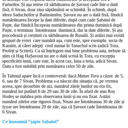
Fariseilor. Și așa reiese că sărbătoarea de Șavuot cade într-o dată
fixă, 6 Sivan, doar ziua săptămânii se schimbă. În schimb, după
ideea Saducheilor și Baitusimilor, Șavuot nu are o dată fixă, fiindcă
numărătoarea începe la date diferite, după cum cade Șabatul de
Paște, dar fiindcă începeau numărătoarea din prima duminică după
Paște, o terminau întotdeauna duminică, dar la date diferite. Și așa
procedează și creștinii cu sărbătoarea de Rusalii. Și astăzi mai există
grupuri de evrei care numără așa, cum este, spre exemplu secta de
Karaim, ai cărei adepți cred numai în Tanachul scris (adică Tora,
Profeți și Scrieri). Ca să înțelegem mai bine problema asta, trebuie să
știm că Hag HaȘavout nu are o dată scrisă în Tora, cu excepția
specificării lunii, care este, în acest caz, luna a treia, adică Sivan.
Data a fost stabilită prin numărarea celor 50 de zile.
În Talmud apare încă o controversă: dacă
Matan Tora
a căzut de 5,
6, sau de 7 Sivan. Problema s-a născut din situația că, pe vremea
aceea, spre deosebire de azi, numărul zilele lunilor nu era fix,
numărul lor putând fi de 29 sau 30 de zile. În afară de asta Roș
Hodeș se stabilea prin observarea lunii și nu era fixat. Astăzi
numărul zilelor este riguros fixat, Nisan are întotdeauna 30 de zile și
Iyyar are întotdeauna 29 de zile, așa că Șavuot cade întotdeauna de
6 Sivan.
Ce înseamn
ă ”șapte Sabatot”