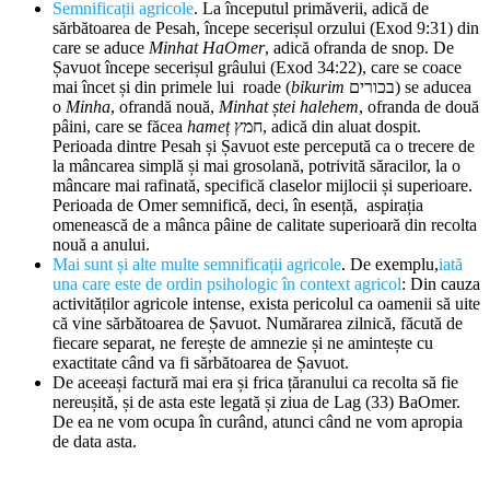
Semnificații agricole
. La începutul primăverii, adică de
sărbătoarea de Pesah, începe secerișul orzului (Exod 9:31) din
care se aduce
Minhat
HaOmer
, adică ofranda de snop. De
Șavuot începe secerișul grâului (Exod 34:22), care se coace
mai încet și din primele lui roade (
bikurim
בכורים) se aducea
o
Minha
, ofrandă nouă,
Minhat ștei halehem
, ofranda de două
pâini, care se făcea
hameț
חמץ, adică din aluat dospit.
Perioada dintre Pesah și Șavuot este percepută ca o trecere de
la mâncarea simplă și mai grosolană, potrivită săracilor, la o
mâncare mai rafinată, specifică claselor mijlocii și superioare.
Perioada de Omer semnifică, deci, în esență, aspirația
omenească de a mânca pâine de calitate superioară din recolta
nouă a anului.
Mai sunt și alte multe semnificații agricole
. De exemplu,
iată
una care este de ordin psihologic în context agricol
: Din cauza
activităților agricole intense, exista pericolul ca oamenii să uite
că vine sărbătoarea de Șavuot. Numărarea zilnică, făcută de
fiecare separat, ne ferește de amnezie și ne amintește cu
exactitate când va fi sărbătoarea de Șavuot.
De aceeași factură mai era și frica țăranului ca recolta să fie
nereușită, și de asta este legată și ziua de Lag (33) BaOmer.
De ea ne vom ocupa în curând, atunci când ne vom apropia
de data asta.