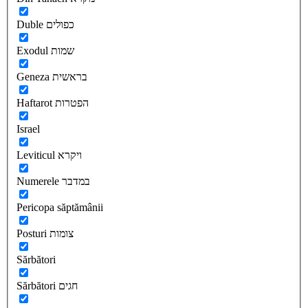
Duble כפולים
Exodul שמות
Geneza בראשית
Haftarot הפטרות
Israel
Leviticul ויקרא
Numerele במדבר
Pericopa săptămânii
Posturi צומות
Sărbători
Sărbători חגים