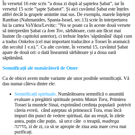
În versetul 16 este scris ”a doua zi după al șaptelea Șabat”, iar în
versetul 15 scrie ”șapte Șabatot”. Și aici cuvântul Șabat este înțeles
altfel decât la grupele amintite mai sus. De exemplu, marele înțelept
Ramban (Nahmanides, Spania-Israel, sec.13) scrie în interpretarea
lui la cartea VaYikra/Levitic: ”Nu se poate ca în aceste două versete
să interpretăm Șabat ca
Iom Tov
, sărbătoare, cum am făcut mai
înainte (în capitolul anterior), ci trebuie înțeles 'săptămână' după cum
a tradus Onkelos (cel mai important traducător a Toraei în aramaică
din secolul 1 e.n).”. Cu alte cuvinte, în versetul 15, cuvântul Șabat
apare de două ori: o dată înseamnă sărbătoare și a doua oară
săptămână.
Semnificații ale numărătorii
de Omer
Ca de obicei avem multe variante ale unor posibile semnificații. Vă
dau numai câteva dintre ele:
Semnificații spirituale
. Numărătoarea semnifică o anumită
evaluare a pregătirii spirituale pentru
Matan Tora
, Primirea
Toraei la muntele Sinai, exprimând credința populară potrivit
căreia evreii, când așteptau să primească Tora, erau încă
impuri din punct de vedere spiritual, dar au reușit, în zilele
astea, puțin câte puțin, să urce câte o treaptă,
madrega
מדרגה, zi de zi, ca să se apropie de ziua asta mare ceva mai
purificați.