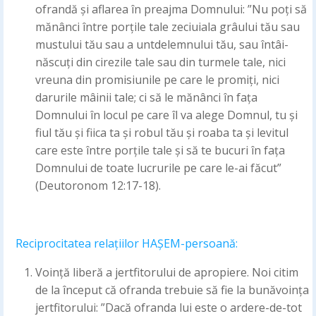
ofrandă și aflarea în preajma Domnului: ”Nu poți să
mănânci între porțile tale zeciuiala grâului tău sau
mustului tău sau a untdelemnului tău, sau întâi-
născuți din cirezile tale sau din turmele tale, nici
vreuna din promisiunile pe care le promiți, nici
darurile mâinii tale; ci să le mănânci în fața
Domnului în locul pe care îl va alege Domnul, tu și
fiul tău și fiica ta și robul tău și roaba ta și levitul
care este între porțile tale și să te bucuri în fața
Domnului de toate lucrurile pe care le-ai făcut”
(Deutoronom 12:17-18).
Reciprocitatea relațiilor HAȘEM-persoană:
Voință liberă a jertfitorului de apropiere. Noi citim
de la început că ofranda trebuie să fie la bunăvoința
jertfitorului: ”Dacă ofranda lui este o ardere-de-tot