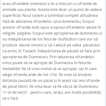
erau ofrandele omenești și le-a înlocuit cu ofrande de
animale sau plante. Acesta este doar un punct de vedere
superficial. Noul sistem a schimbat complet atitudinea
față de aducerea ofrandelor unui dumnezeu. Scopul
acestor ofrande este opus scopului ofrandelor aduse în
religiile păgâne. Scopul este apropierea de dumnezeu și
nu îndepărtarea de tot felul de răufăcători care vor să
producă daune omului și să-l aducă pe calea păcatului.
La evrei, în Tanach, îndepărtarea de păcate se face prin
apropierea de Dumnezeu. Prin aducerea ofrandelor,
omul poate să se apropie de Dumnezeu în felurite
modalități: fie că vrea numai să se apropie, caz în care
alege ofranda arde-de-tot עולה, fie vrea să anuleze
distanța cauzată de un păcat și în acest caz are ofrande
de păcat חטאת, fie vrea doar să fie văzut de Dumnezeu
'לֵרָאות את פני ה', pentru care, iarăși, are multe posibilități
să o facă.