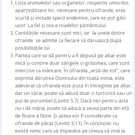
Lista animalelor sau organelor, respectiv umorilor,
aparținătoare lor, necesare pentru ofrande, este
scurtă și include specii endemice, care se pot găsi
ușor. La fel și cea a roadelor pământului.
Cantitățile necesare sunt mici, iar la unele dintre
ofrande se admite ca fiecare să dăruiască după
posibilitățile lui.
Partea care se dă pentru a fi depusă pe altar este
mică și conține doar sângele și grăsimea, care sunt
interzise ca mâncare. În ofranda „arsă-de-tot”, care
exprimă dăruirea Domnului din toată inima, este
adevărat că ofranda este pusă în întregime pe altar,
dar un sărac poate să aducă doar o turturică sau un
pui de porumbel (Levitic 5:7). Dacă nici pentru asta
nu-i dă mâna, poate să aducă a zecea parte din efă
de floare a făinii. Și astea vor fi considerate ca
ofrande de păcat (Levitic 5:11). În concluzie: nu
există nimic care să împiedice pe cineva să vină la