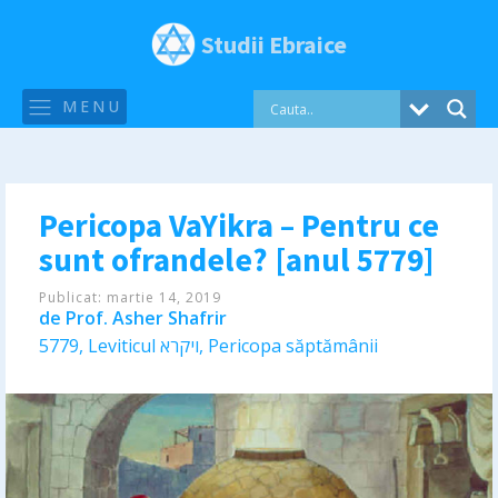
Studii Ebraice
MENU
Pericopa VaYikra – Pentru ce
sunt ofrandele? [anul 5779]
Publicat:
martie 14, 2019
de
Prof. Asher Shafrir
5779
,
Leviticul ויקרא
,
Pericopa săptămânii