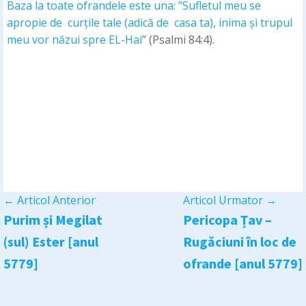
Baza la toate ofrandele este una: ”Sufletul meu se
apropie de curțile tale (adică de casa ta), inima și trupul
meu vor năzui spre EL-Hai
” (Psalmi 84:4).
←
Articol Anterior
Articol Urmator
→
Purim și Megilat
Pericopa Țav –
(sul) Ester [anul
Rugăciuni în loc de
5779]
ofrande [anul 5779]