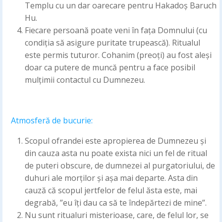
Templu cu un dar oarecare pentru Hakadoș Baruch
Hu.
Fiecare persoană poate veni în fața Domnului (cu
condiția să asigure puritate trupească). Ritualul
este permis tuturor. Cohanim (preoți) au fost aleși
doar ca putere de muncă pentru a face posibil
mulțimii contactul cu Dumnezeu.
Atmosferă de bucurie:
Scopul ofrandei este apropierea de Dumnezeu și
din cauza asta nu poate exista nici un fel de ritual
de puteri obscure, de dumnezei al purgatoriului, de
duhuri ale morților și așa mai departe. Asta din
cauză că scopul jertfelor de felul ăsta este, mai
degrabă, ”eu îți dau ca să te îndepărtezi de mine”.
Nu sunt ritualuri misterioase, care, de felul lor, se