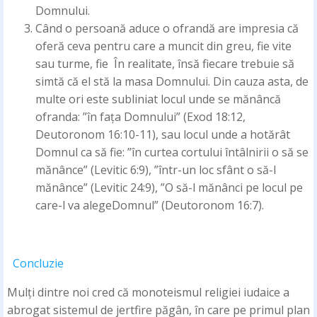
Domnului.
Când o persoană aduce o ofrandă are impresia că
oferă ceva pentru care a muncit din greu, fie vite
sau turme, fie În realitate, însă fiecare trebuie să
simtă că el stă la masa Domnului. Din cauza asta, de
multe ori este subliniat locul unde se mănâncă
ofranda: ”în fața Domnului” (Exod 18:12,
Deutoronom 16:10-11), sau locul unde a hotărât
Domnul ca să fie: ”în curtea cortului întâlnirii o să se
mănânce” (Levitic 6:9), ”într-un loc sfânt o să-l
mănânce” (Levitic 24:9), ”O să-l mănânci pe locul pe
care-l va alegeDomnul” (Deutoronom 16:7).
Concluzie
Mulți dintre noi cred că monoteismul religiei iudaice a
abrogat sistemul de jertfire păgân, în care pe primul plan