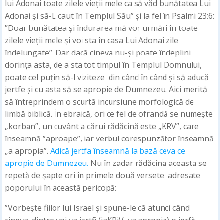
lui Adonai toate zilele vieții mele ca să văd bunătatea Lui
Adonai și să-L caut în Templul Său” și la fel în Psalmi 23:6:
”Doar bunătatea și îndurarea mă vor urmări în toate
zilele vieții mele și voi sta în casa Lui Adonai zile
îndelungate”. Dar dacă cineva nu-și poate îndeplini
dorința asta, de a sta tot timpul în Templul Domnului,
poate cel puțin să-l viziteze din când în când și să aducă
jertfe și cu asta să se apropie de Dumnezeu. Aici merită
să întreprindem o scurtă incursiune morfologică de
limbă biblică. În ebraică, ori ce fel de ofrandă se numește
„korban”, un cuvânt a cărui rădăcină este „KRV”, care
înseamnă ”aproape”, iar verbul corespunzător înseamnă
„a apropia”.
Adică jertfa înseamnă la bază ceva ce
apropie de Dumnezeu.
Nu în zadar rădăcina aceasta se
repetă de șapte ori în primele două versete adresate
poporului în această pericopă:
”Vorbește fiilor lui Israel și spune-le că atunci când