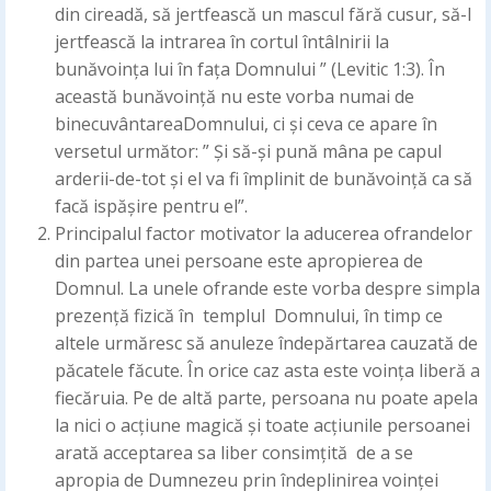
din cireadă, să jertfească un mascul fără cusur, să-l
jertfească la intrarea în cortul întâlnirii la
bunăvoința lui în fața Domnului ” (Levitic 1:3). În
această bunăvoință nu este vorba numai de
binecuvântareaDomnului, ci și ceva ce apare în
versetul următor: ” Și să-și pună mâna pe capul
arderii-de-tot și el va fi împlinit de bunăvoință ca să
facă ispășire pentru el”.
Principalul factor motivator la aducerea ofrandelor
din partea unei persoane este apropierea de
Domnul. La unele ofrande este vorba despre simpla
prezență fizică în templul Domnului, în timp ce
altele urmăresc să anuleze îndepărtarea cauzată de
păcatele făcute. În orice caz asta este voința liberă a
fiecăruia. Pe de altă parte, persoana nu poate apela
la nici o acțiune magică și toate acțiunile persoanei
arată acceptarea sa liber consimțită de a se
apropia de Dumnezeu prin îndeplinirea voinței