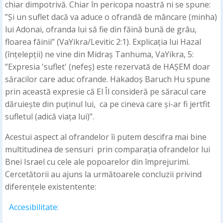
chiar dimpotrivă. Chiar în pericopa noastră ni se spune:
”Și un suflet dacă va aduce o ofrandă de mâncare (minha)
lui Adonai, ofranda lui să fie din făină bună de grâu,
floarea făinii” (VaYikra/Levitic 2:1). Explicația lui Hazal
(înțelepții) ne vine din Midraș Tanhuma, VaYikra, 5:
”Expresia 'suflet' (nefeș) este rezervată de HAȘEM doar
săracilor care aduc ofrande. Hakadoș Baruch Hu spune
prin această expresie că El Îl consideră pe săracul care
dăruiește din puținul lui, ca pe cineva care și-ar fi jertfit
sufletul (adică viața lui)”.
Acestui aspect al ofrandelor îi putem descifra mai bine
multitudinea de sensuri prin comparația ofrandelor lui
Bnei Israel cu cele ale popoarelor din împrejurimi.
Cercetătorii au ajuns la următoarele concluzii privind
diferențele existentente:
Accesibilitate: