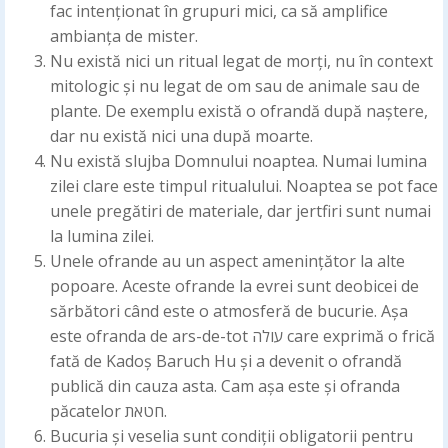
fac intenționat în grupuri mici, ca să amplifice
ambianța de mister.
Nu există nici un ritual legat de morți, nu în context
mitologic și nu legat de om sau de animale sau de
plante. De exemplu există o ofrandă după naștere,
dar nu există nici una după moarte.
Nu există slujba Domnului noaptea. Numai lumina
zilei clare este timpul ritualului. Noaptea se pot face
unele pregătiri de materiale, dar jertfiri sunt numai
la lumina zilei.
Unele ofrande au un aspect amenințător la alte
popoare. Aceste ofrande la evrei sunt deobicei de
sărbători când este o atmosferă de bucurie. Așa
este ofranda de ars-de-tot עולה care exprimă o frică
fată de Kadoș Baruch Hu și a devenit o ofrandă
publică din cauza asta. Cam așa este și ofranda
păcatelor חטאת.
Bucuria și veselia sunt condiții obligatorii pentru