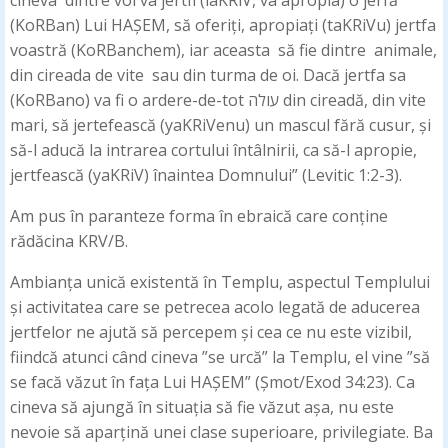
cineva dintre voi va jertfi (iaKRiV, va apropia) o jerfă
(KoRBan) Lui HAȘEM, să oferiți, apropiați (taKRiVu) jertfa
voastră (KoRBanchem), iar aceasta să fie dintre animale,
din cireada de vite sau din turma de oi. Dacă jertfa sa
(KoRBano) va fi o ardere-de-tot עולה din cireadă, din vite
mari, să jertefească (yaKRiVenu) un mascul fără cusur, și
să-l aducă la intrarea cortului întâlnirii, ca să-l apropie,
jertfească (yaKRiV) înaintea Domnului” (Levitic 1:2-3).
Am pus în paranteze forma în ebraică care conține
rădăcina KRV/B.
Ambianța unică existentă în Templu, aspectul Templului
și activitatea care se petrecea acolo legată de aducerea
jertfelor ne ajută să percepem și cea ce nu este vizibil,
fiindcă atunci când cineva ”se urcă” la Templu, el vine ”să
se facă văzut în fața Lui HAȘEM” (Șmot/Exod 34:23). Ca
cineva să ajungă în situația să fie văzut așa, nu este
nevoie să aparțină unei clase superioare, privilegiate. Ba