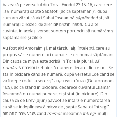
bazează pe versetul din Tora, Exodul 23:15-16, care cere
„să numărați șapte Șabatot, (adică săptămâni)”, după
cum am văzut că aici Șabat înseamnă
săptămână
și „să
numărați cincizeci de zile” תספרו חמשים יום. Cu alte
cuvinte, în același verset suntem porunciți să numărăm și
săptămânile și zilele.
Au fost alți Amoraim și, mai târziu, alți înțelepți, care au
propus să se numere ori numai zile ori numai săptămâni.
Din cauză că mițva este scrisă în Tora la plural,
să
numărați
וספרתם trebuie să numere fiecare dintre noi. Se
stă în picioare când se numără, după versetul „de când se
va începe rodul la seceriș” מהחל חרמש בקמה (Deutoronom
16:9), adică stând în picioare, deoarece cuvântul „kama”
înseamnă nu numai punere, ci și stat (în picioare). Din
cauză că de Erev (ajun) Șavuot se întârzie numerotarea
ca să se îndeplinească mițva de „șapte Șabatot întregi”
שבע שבתות תמימות, când
tmimot
înseamnă
întregi
, mulți