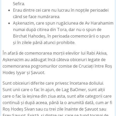
Sefira.
Erau dintre cei care nu lucrau în nopțile perioadei
când se face numărarea.
Așkenazim, care spun rugăciunea de Av Harahamim
numai după citirea din Tora, dar nu o spun de
Birchat Hahodeș, în perioada comemorării o spun
și în zilele până atunci prohibite.
În afară de comemorarea morții elevilor lui Rabi Akiva,
Așkenazim au adăugat încă câteva obiceiuri legate de
comemorarea pogromurilor comise de Cruciați între Roș
Hodeș Iyyar și Șavuot.
Sunt obiceiuri diferite care privesc încetarea doliului.
Sunt unii care o fac în ajun, de Lag BaOmer, sunt alții
care o fac la ieșirea din ziua asta, sunt alte categorii care
continuă și după aceea, până la o anumită dată, cum ar fi
Roș Hodeș Sivan sau cu trei zile înainte de Șavuot sau
Erev Șavuot. Există și dintre cei care se tund tocmai de