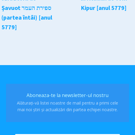
Șavuot ספירת העמר
Kipur [anul 5779]
(partea întâi) [anul
5779]
Aboneaza-te la newsletter-ul nostru
Alăturați-vă listei noastre de mail pentru a primi cele
mai noi știri și actualizări din partea echipei noastre.