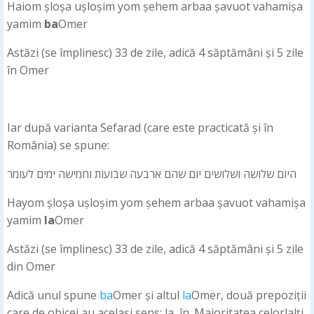
Haiom șloșa ușloșim yom șehem arbaa șavuot vahamișa
yamim
ba
Omer
Astăzi (se împlinesc) 33 de zile, adică 4 săptămâni și 5 zile
în Omer
Iar după varianta Sefarad (care este practicată și în
România) se spune:
היום שלושה ושלושים יום שהם ארבעה שבועות וחמישה ימים לעומר
Hayom șloșa ușloșim yom șehem arbaa șavuot vahamișa
yamim
la
Omer
Astăzi (se împlinesc) 33 de zile, adică 4 săptămâni și 5 zile
din Omer
Adică unul spune
ba
Omer și altul
la
Omer, două prepoziții
care de obicei au același sens: la, în. Majoritatea celorlalți