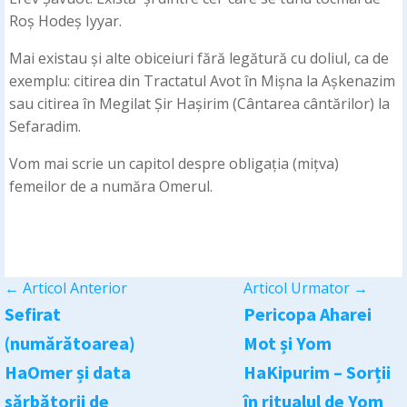
Roș Hodeș Iyyar.
Mai existau și alte obiceiuri fără legătură cu doliul, ca de
exemplu: citirea din Tractatul Avot în Mișna la Așkenazim
sau citirea în Megilat Șir Hașirim (Cântarea cântărilor) la
Sefaradim.
Vom mai scrie un capitol despre obligația (mițva)
femeilor de a număra Omerul.
←
Articol Anterior
Articol Urmator
→
Sefirat
Pericopa Aharei
(numărătoarea)
Mot și Yom
HaOmer și data
HaKipurim – Sorții
sărbătorii de
în ritualul de Yom