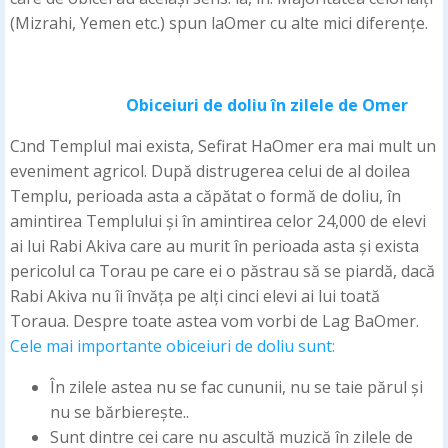
(Mizrahi, Yemen etc.) spun laOmer cu alte mici diferențe.
Obiceiuri de doliu în zilele de Omer
Cגnd Templul mai exista, Sefirat HaOmer era mai mult un
eveniment agricol. După distrugerea celui de al doilea
Templu, perioada asta a căpătat o formă de doliu, în
amintirea Templului și în amintirea celor 24,000 de elevi
ai lui Rabi Akiva care au murit în perioada asta și exista
pericolul ca Torau pe care ei o păstrau să se piardă, dacă
Rabi Akiva nu îi învăța pe alți cinci elevi ai lui toată
Toraua. Despre toate astea vom vorbi de Lag BaOmer.
Cele mai importante obiceiuri de doliu sunt:
În zilele astea nu se fac cununii, nu se taie părul și
nu se bărbierește..
Sunt dintre cei care nu ascultă muzică în zilele de