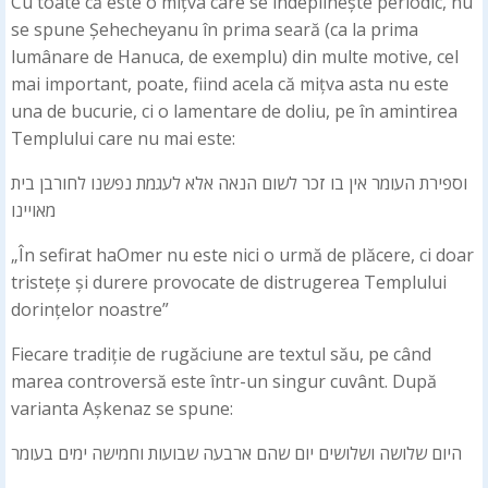
Cu toate că este o mițva care se îndeplinește periodic, nu
se spune Șehecheyanu în prima seară (ca la prima
lumânare de Hanuca, de exemplu) din multe motive, cel
mai important, poate, fiind acela că mițva asta nu este
una de bucurie, ci o lamentare de doliu, pe în amintirea
Templului care nu mai este:
וספירת העומר אין בו זכר לשום הנאה אלא לעגמת נפשנו לחורבן בית
מאויינו
„În sefirat haOmer nu este nici o urmă de plăcere, ci doar
tristețe și durere provocate de distrugerea Templului
dorințelor noastre”
Fiecare tradiție de rugăciune are textul său, pe când
marea controversă este într-un singur cuvânt. După
varianta Așkenaz se spune:
היום שלושה ושלושים יום שהם ארבעה שבועות וחמישה ימים בעומר