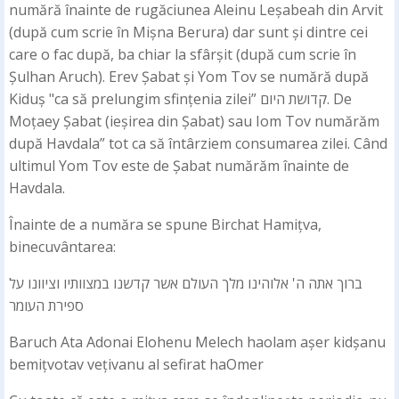
numără înainte de rugăciunea Aleinu Leșabeah din Arvit
(după cum scrie în Mișna Berura) dar sunt și dintre cei
care o fac după, ba chiar la sfârșit (după cum scrie în
Șulhan Aruch). Erev Șabat și Yom Tov se numără după
Kiduș "ca să prelungim sfințenia zilei” קדושת היום. De
Moțaey Șabat (ieșirea din Șabat) sau Iom Tov numărăm
după Havdala” tot ca să întârziem consumarea zilei. Când
ultimul Yom Tov este de Șabat numărăm înainte de
Havdala.
Înainte de a număra se spune Birchat Hamițva,
binecuvântarea:
ברוך אתה ה' אלוהינו מלך העולם אשר קדשנו במצוותיו וציוונו על
ספירת העומר
Baruch Ata Adonai Elohenu Melech haolam așer kidșanu
bemițvotav vețivanu al sefirat haOmer