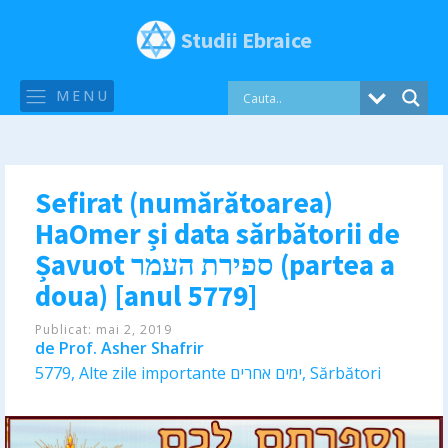
Studii Ebraice
MENU
Sefirat (numărătoarea)
HaOmer și data sărbătorii de
Șavuot ספירת העמר (partea a
doua) [anul 5779]
Publicat:
mai 2, 2019
de
Prof. Asher Shafrir
5779
,
Alte zile importante ימים אחרים
,
Sărbători