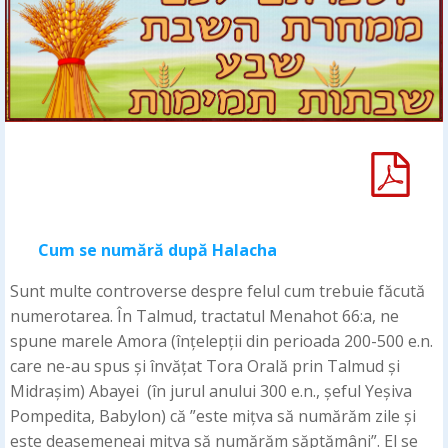
Cum se num
ără după Halacha
Sunt multe controverse despre felul cum trebuie făcută
numerotarea. În Talmud, tractatul Menahot 66:a, ne
spune marele Amora (înțelepții din perioada 200-500 e.n.
care ne-au spus și învățat Tora Orală prin Talmud și
Midrașim) Abayei (în jurul anului 300 e.n., șeful Yeșiva
Pompedita, Babylon) că ”este mițva să numărăm zile și
este deasemeneai mițva să numărăm săptămâni”. El se