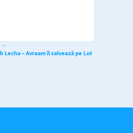
r
→
h Lecha – Avraam îl salvează pe Lot