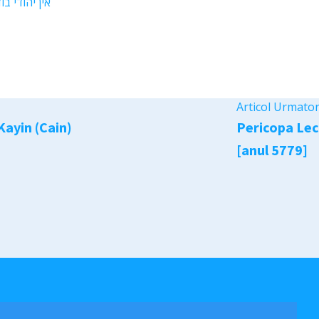
אין יהודי ב
Articol Urmato
Kayin (Cain)
Pericopa Lec
[anul 5779]