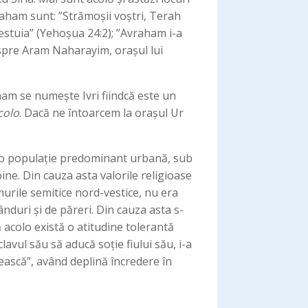
aham sunt: ”Strămoșii voștri, Terah
cestuia” (Yehoșua 24:2); ”Avraham i-a
um spre Aram Naharayim, orașul lui
ham se numește Ivri fiindcă este un
colo
. Dacă ne întoarcem la orașul Ur
a o populație predominant urbană, sub
ne. Din cauza asta valorile religioase
urile semitice nord-vestice, nu era
ânduri și de păreri. Din cauza asta s-
că acolo există o atitudine tolerantă
lavul său să aducă soție fiului său, i-a
tească”, având deplină încredere în