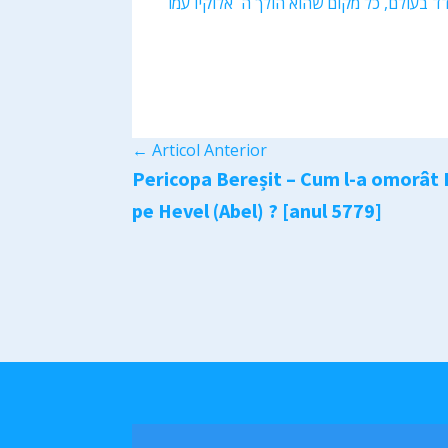
ודד בעולם, כל מקום שהוא הולך ה` אלוקיו עמו
←
Articol Anterior
Pericopa Bereșit – Cum l-a omorât 
pe Hevel (Abel) ? [anul 5779]