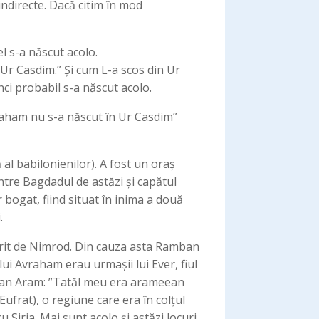
ndirecte. Dacă citim în mod
el s-a născut acolo.
Ur Casdim.” Și cum L-a scos din Ur
nci probabil s-a născut acolo.
raham nu s-a născut în Ur Casdim”
 al babilonienilor). A fost un oraș
între Bagdadul de astăzi și capătul
r bogat, fiind situat în inima a două
.
cerit de Nimrod. Din cauza asta Ramban
 lui Avraham erau urmașii lui Ever, fiul
Padan Aram: ”Tatăl meu era arameean
ufrat), o regiune care era în colțul
 Siria. Mai sunt acolo și astăzi locuri