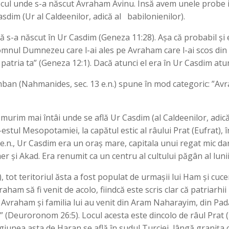
ocul unde s-a născut Avraham Avinu. Însă avem unele probe i
asdim (Ur al Caldeenilor, adică al babilonienilor).
că s-a născut în Ur Casdim (Geneza 11:28). Așa că probabil și 
omnul Dumnezeu care l-ai ales pe Avraham care l-ai scos din 
 patria ta” (Geneza 12:1). Dacă atunci el era în Ur Casdim atu
ban (Nahmanides, sec. 13 e.n.) spune în mod categoric: ”Av
ămurim mai întâi unde se află Ur Casdim (al Caldeenilor, adică
estul Mesopotamiei, la capătul estic al râului Prat (Eufrat), 
 î.e.n., Ur Casdim era un oraș mare, capitala unui regat mic da
r și Akad. Era renumit ca un centru al cultului păgân al lunii
 tot teritoriul ăsta a fost populat de urmașii lui Ham și cu
aham să fi venit de acolo, fiindcă este scris clar că patriarhii
 că Avraham și familia lui au venit din Aram Naharayim, din 
” (Deuroronom 26:5). Locul acesta este dincolo de râul Prat (E
iunea asta de Haran se află în sudul Turciei, lângă granița cu