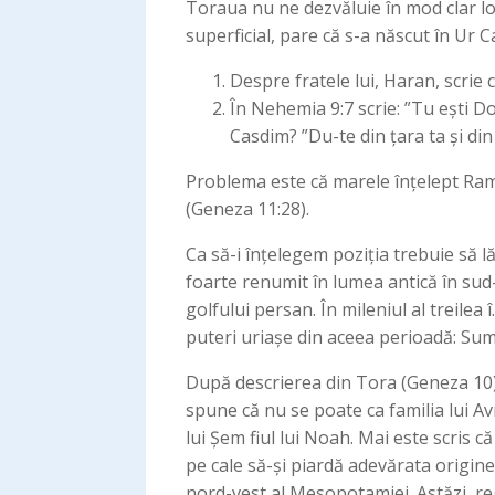
Toraua nu ne dezvăluie în mod clar l
superficial, pare că s-a născut în Ur C
Despre fratele lui, Haran, scrie 
În Nehemia 9:7 scrie: ”Tu ești D
Casdim? ”Du-te din țara ta și din
Problema este că marele înțelept Ram
(Geneza 11:28).
Ca să-i înțelegem poziția trebuie să l
foarte renumit în lumea antică în sud-
golfului persan. În mileniul al treilea
puteri uriașe din aceea perioadă: Sume
După descrierea din Tora (Geneza 10),
spune că nu se poate ca familia lui Avr
lui Șem fiul lui Noah. Mai este scris
pe cale să-și piardă adevărata origine
nord-vest al Mesopotamiei. Astăzi, reg