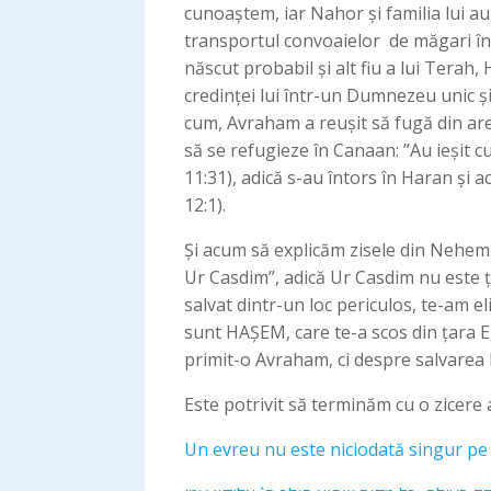
cunoaștem, iar Nahor și familia lui a
transportul convoaielor de măgari între
născut probabil și alt fiu a lui Tera
credinței lui într-un Dumnezeu unic și 
cum, Avraham a reușit să fugă din are
să se refugieze în Canaan: ”Au ieșit c
11:31), adică s-au întors în Haran și a
12:1).
Și acum să explicăm zisele din Nehemi
Ur Casdim”, adică Ur Casdim nu este ț
salvat dintr-un loc periculos, te-am e
sunt HAȘEM, care te-a scos din țara E
primit-o Avraham, ci despre salvarea 
Este potrivit să terminăm cu o zicere
Un evreu nu este niciodată singur pe