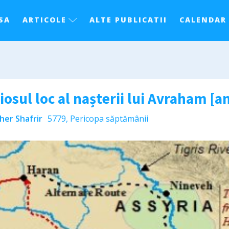
SA
ARTICOLE
ALTE PUBLICATII
CALENDAR
iosul loc al nașterii lui Avraham [a
her Shafrir
5779
,
Pericopa săptămânii