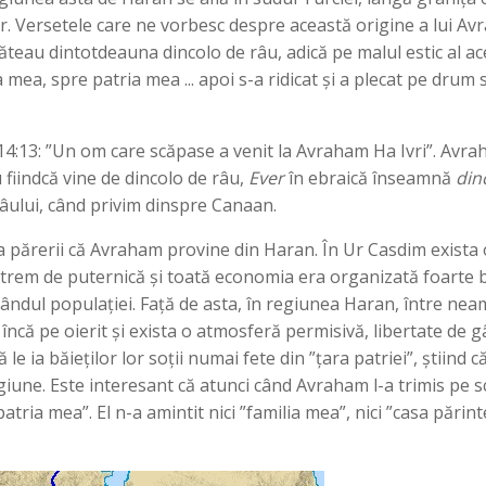
 Versetele care ne vorbesc despre această origine a lui Avr
stăteau dintotdeauna dincolo de râu, adică pe malul estic al a
ra mea, spre patria mea ... apoi s-a ridicat și a plecat pe dr
 14:13: ”Un om care scăpase a venit la Avraham Ha Ivri”. Avra
u fiindcă vine de dincolo de râu,
Ever
în ebraică înseamnă
din
râului, când privim dinspre Canaan.
rea părerii că Avraham provine din Haran. În Ur Casdim exist
xtrem de puternică și toată economia era organizată foarte bi
ndul populației. Față de asta, în regiunea Haran, între neam
încă pe oierit și exista o atmosferă permisivă, libertate de g
le ia băieților lor soții numai fete din ”țara patriei”, știind 
giune. Este interesant că atunci când Avraham l-a trimis pe sc
tria mea”. El n-a amintit nici ”familia mea”, nici ”casa părin