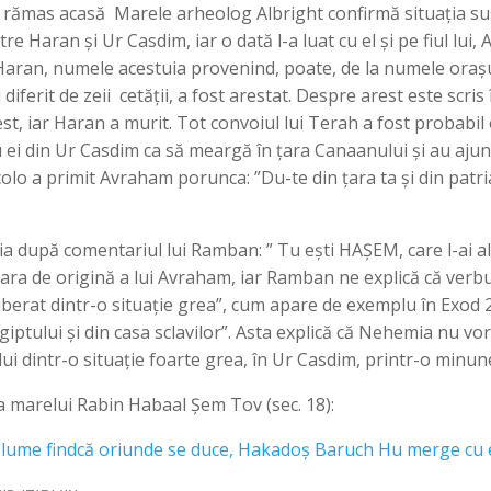
u rămas acasă Marele arheolog Albright confirmă situația su
 Haran și Ur Casdim, iar o dată l-a luat cu el și pe fiul lui,
h, Haran, numele acestuia provenind, poate, de la numele oraș
diferit de zeii cetății, a fost arestat. Despre arest este scr
st, iar Haran a murit. Tot convoiul lui Terah a fost probabi
u ei din Ur Casdim ca să meargă în țara Canaanului și au ajun
colo a primit Avraham porunca: ”Du-te din țara ta și din patri
a după comentariul lui Ramban: ” Tu ești HAȘEM, care l-ai al
ara de origină a lui Avraham, iar Ramban ne explică că verb
liberat dintr-o situație grea”, cum apare de exemplu în Exod 2
giptului și din casa sclavilor”. Asta explică că Nehemia nu v
lui dintr-o situație foarte grea, în Ur Casdim, printr-o minu
 a marelui Rabin Habaal Șem Tov (sec. 18):
 lume findcă oriunde se duce, Hakadoș Baruch Hu merge cu e