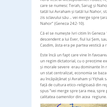
care se numesc Terah, Sarug și Nahor.
tatăl lui Avraham și tatăl lui Nahor, 
zis sclavului său ... vei merge spre ța
Nahor” (Geneza 24:2-10).
Că el se numește Ivri citim în Geneza
descendent a lui Ever, fiul lui Șem, sa
Casdim, ăsta era pe partea vestică a 
Este încă un fapt care vine în favoa
un regim dictatorial, cu o preoțime e
și morale severe erau dominante în râ
un stat centralizat, economia se baza 
au încăpățânat și Avraham și Yițhak să 
față de cultura etico-religioasă din re
spus ”vei merge spre țara mea, spre pa
calitatea oamenilor din acea regiune.