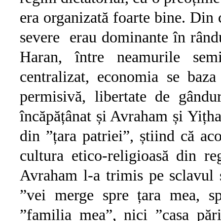
era organizată foarte bine. Din 
severe erau dominante în rândul
Haran, între neamurile semi
centralizat, economia se baza
permisivă, libertate de gându
încăpățânat și Avraham și Yițhak
din ”țara patriei”, știind că ac
cultura etico-religioasă din r
Avraham l-a trimis pe sclavul s
”vei merge spre țara mea, sp
”familia mea”, nici ”casa păr