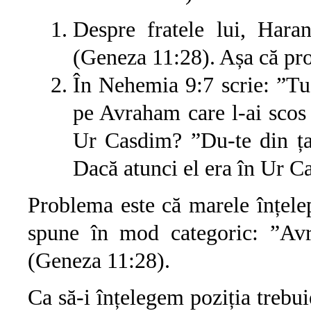
Despre fratele lui, Hara
(Geneza 11:28). Așa că prob
În Nehemia 9:7 scrie: ”Tu
pe Avraham care l-ai scos
Ur Casdim? ”Du-te din țar
Dacă atunci el era în Ur C
Problema este că marele înțel
spune în mod categoric: ”Av
(Geneza 11:28).
Ca să-i înțelegem poziția trebu