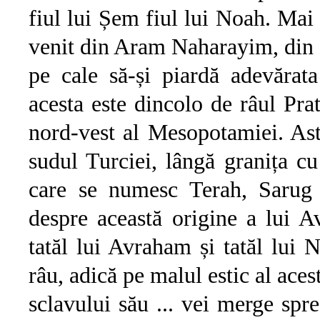
fiul lui Șem fiul lui Noah. Mai 
venit din Aram Naharayim, din
pe cale să-și piardă adevărat
acesta este dincolo de râul Prat
nord-vest al Mesopotamiei. Ast
sudul Turciei, lângă granița cu
care se numesc Terah, Sarug 
despre această origine a lui A
tatăl lui Avraham și tatăl lui 
râu, adică pe malul estic al ace
sclavului său ... vei merge spre