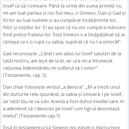
Iosef ca să-l omoare. Până la urmă din suma primită nu
mi-am luat partea și nici fiul meu, ci Simeon, Dan și Gad și
fiii lor au luat sumele și au cumpărat încălțăminte lor,
fiilor și soțiilor lor. Ei au spus că nu vor cumpăra mâncare
fiind prețul fratelui lor. Însă Simeon s-a încăpățânat să ia
cămașa ca s-o rupă cu sabia, supărat că nu l-a omorât”.
Gad recunoaște: „Când i-am adus lui Iosef salutări de la
tatăl nostru, am ieșit de la el, iar ura mi-a întunecat
rațiunea îndemnându-mi sufletul să-l omor”
(Testamente, cap. 5).
Dan chiar folosește verbul „a devora”: „M-a trezit unul
din duhurile rele spunând, ia sabia și omoară-l pe Iosef,
iar tatăl tău te va iubi. Acesta a fost duhul invidiei care m-
a ademenit să-l devorez pe Iosef cum tigrul devorează
mielul” (Testamente cap.7).
Însă în testamentul lui Simeon noi găsim o mărturisire