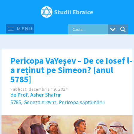
Studii Ebraice
MENU
Pericopa VaYeșev – De ce Iosef l-
a reținut pe Simeon? [anul
5785]
Publicat:
decembrie 19, 2024
de
Prof. Asher Shafrir
5785
,
Geneza בראשית
,
Pericopa săptămânii