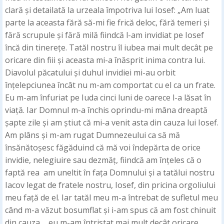
clară și detailată la urzeala împotriva lui Iosef: „Am luat
parte la aceasta fără să-mi fie frică deloc, fără temeri și
fără scrupule și fără milă fiindcă l-am invidiat pe Iosef
încă din tinerețe. Tatăl nostru îl iubea mai mult decât pe
oricare din fiii și aceasta mi-a înăsprit inima contra lui.
Diavolul păcatului și duhul invidiei mi-au orbit
înțelepciunea încât nu m-am comportat cu el ca un frate.
Eu m-am înfuriat pe Iuda cinci luni de oarece l-a lăsat în
viață. Iar Domnul m-a închis oprindu-mi mâna dreaptă
șapte zile și am știut că mi-a venit asta din cauza lui Iosef.
Am plâns și m-am rugat Dumnezeului ca să mă
însănătoșesc făgăduind că mă voi îndepărta de orice
invidie, nelegiuire sau dezmăț, fiindcă am înțeles că o
faptă rea am uneltit în fața Domnului și a tatălui nostru
Iacov legat de fratele nostru, Iosef, din pricina orgoliului
meu față de el. Iar tatăl meu m-a întrebat de sufletul meu
când m-a văzut bosumflat și i-am spus că am fost chinuit
din cauza ... eu m-am întristat mai mult decât oricare,