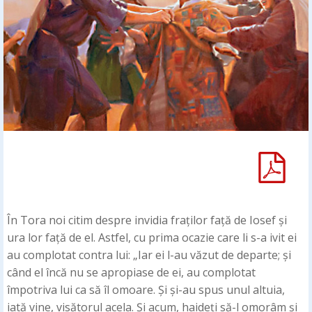
În Tora noi citim despre invidia fraților față de Iosef și
ura lor față de el. Astfel, cu prima ocazie care li s-a ivit ei
au complotat contra lui: „Iar ei l-au văzut de departe; și
când el încă nu se apropiase de ei, au complotat
împotriva lui ca să îl omoare. Și și-au spus unul altuia,
iată vine, visătorul acela. Și acum, haideți să-l omorâm și