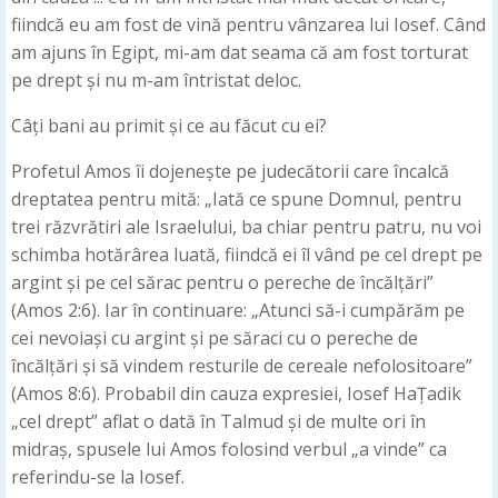
fiindcă eu am fost de vină pentru vânzarea lui Iosef. Când
am ajuns în Egipt, mi-am dat seama că am fost torturat
pe drept și nu m-am întristat deloc.
Câți bani au primit și ce au făcut cu ei?
Profetul Amos îi dojenește pe judecătorii care încalcă
dreptatea pentru mită: „Iată ce spune Domnul, pentru
trei răzvrătiri ale Israelului, ba chiar pentru patru, nu voi
schimba hotărârea luată, fiindcă ei îl vând pe cel drept pe
argint și pe cel sărac pentru o pereche de încălțări”
(Amos 2:6). Iar în continuare: „Atunci să-i cumpărăm pe
cei nevoiași cu argint și pe săraci cu o pereche de
încălțări și să vindem resturile de cereale nefolositoare”
(Amos 8:6). Probabil din cauza expresiei, Iosef HaȚadik
„cel drept” aflat o dată în Talmud și de multe ori în
midraș, spusele lui Amos folosind verbul „a vinde” ca
referindu-se la Iosef.