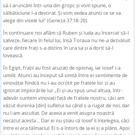
să-l aruncăm într-una din gropi; și vom spune, o
sălbăticiune l-a devorat. Și vom vedea atunci ce se va
alege din visele lui” (Geneza 37:18-20).
În continuare noi aflăm că Ruben și Iuda au încercat să-l
salveze, fiecare în felul lui, însă Toraua nu ne-a dezvăluit
care dintre frați s-a distins în ura sa și a dorit să-l
lovească.
În Egipt, frații au fost acuzați de spionaj, iar Iosef i-a
umilit. Atunci au început să simtă între ei sentimente de
vinovăție fiindcă nu l-au ocrotit pe fratele lor și au
ignorat implorările lui: „Ei și-au spus unul altuia, într-
adevăr suntem vinovați față de fratele nostru, căci am
văzut durerea [din] sufletul lui când s-a rugat de noi, dar
nu l-am ascultat. De aceea a venit asupra noastră
necazul acesta ... Dar ei nu știau că Iosef îi înțelegea, căci
între ei era tălmaciul. El s-a întors de la ei și a plâns. Apoi