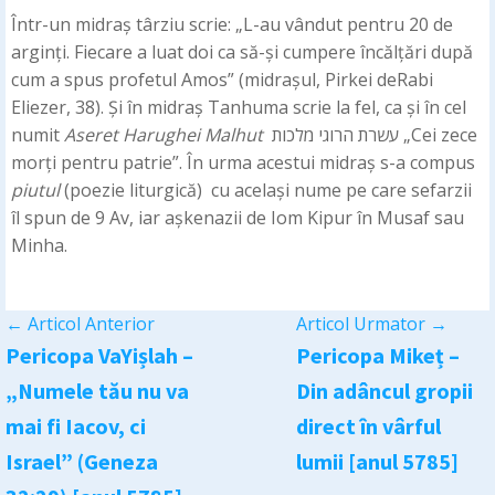
Într-un midraș târziu scrie: „L-au vândut pentru 20 de
arginți. Fiecare a luat doi ca să-și cumpere încălțări după
cum a spus profetul Amos” (midrașul, Pirkei deRabi
Eliezer, 38). Și în midraș Tanhuma scrie la fel, ca și în cel
numit
Aseret Harughei Malhut
עשרת הרוגי מלכות „Cei zece
morți pentru patrie”. În urma acestui midraș s-a compus
piutul
(poezie liturgică) cu același nume pe care sefarzii
îl spun de 9 Av, iar așkenazii de Iom Kipur în Musaf sau
Minha.
←
Articol Anterior
Articol Urmator
→
Pericopa VaYișlah –
Pericopa Mikeț –
„Numele tău nu va
Din adâncul gropii
mai fi Iacov, ci
direct în vârful
Israel” (Geneza
lumii [anul 5785]