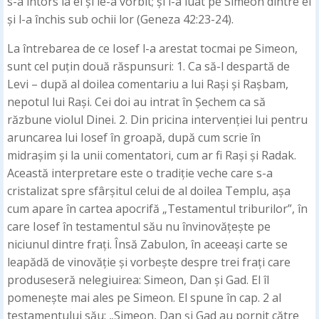
s-a întors la ei și le-a vorbit; și l-a luat pe Simeon dintre ei
și l-a închis sub ochii lor (Geneza 42:23-24).
La întrebarea de ce Iosef l-a arestat tocmai pe Simeon,
sunt cel puțin două răspunsuri: 1. Ca să-l despartă de
Levi – după al doilea comentariu a lui Rași și Rașbam,
nepotul lui Rași. Cei doi au intrat în Șechem ca să
răzbune violul Dinei. 2. Din pricina intervenției lui pentru
aruncarea lui Iosef în groapă, după cum scrie în
midrașim și la unii comentatori, cum ar fi Rași și Radak.
Această interpretare este o tradiție veche care s-a
cristalizat spre sfârșitul celui de al doilea Templu, așa
cum apare în cartea apocrifă „Testamentul triburilor”, în
care Iosef în testamentul său nu învinovățește pe
niciunul dintre frați. Însă Zabulon, în aceeași carte se
leapădă de vinovăție și vorbește despre trei frați care
produseseră nelegiuirea: Simeon, Dan și Gad. El îl
pomenește mai ales pe Simeon. El spune în cap. 2 al
testamentului său: „Simeon, Dan și Gad au pornit către