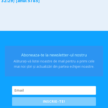
32:29) [anul 5785]
Aboneaza-te la newsletter-ul nostru
Alăturați-vă listei noastre de mail pentru a primi cele
mai noi știri și actualizări din partea echipei noastre.
INSCRIE-TE!