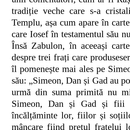
tradiție veche care s-a cristal
Templu, așa cum apare în cartea
care Iosef în testamentul său nu
Însă Zabulon, în aceeași cart
despre trei frați care produses
îl pomenește mai ales pe Simeo
său: „Simeon, Dan și Gad au por
urmă din suma primită nu mi-
Simeon, Dan și Gad și fiii 
încălțăminte lor, fiilor și soț
mâncare fiind prețul fratelui 