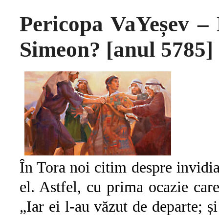
Pericopa VaYeșev – D
Simeon? [anul 5785]
În Tora noi citim despre invidia 
el. Astfel, cu prima ocazie care
„Iar ei l-au văzut de departe; ș