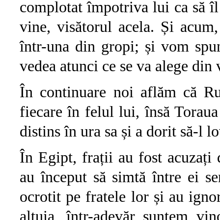
complotat împotriva lui ca să îl
vine, visătorul acela. Și acum
într-una din gropi; și vom spu
vedea atunci ce se va alege din 
În continuare noi aflăm că Ru
fiecare în felul lui, însă Toraua
distins în ura sa și a dorit să-l l
În Egipt, frații au fost acuzați 
au început să simtă între ei s
ocrotit pe fratele lor și au igno
altuia, într-adevăr suntem vin