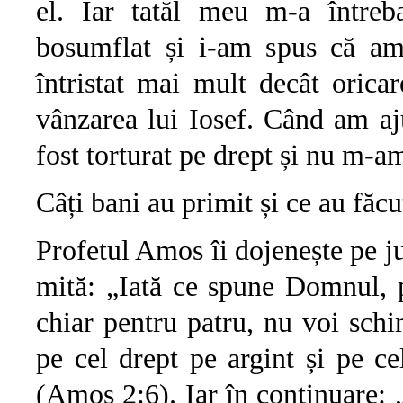
el. Iar tatăl meu m-a între
bosumflat și i-am spus că am
întristat mai mult decât orica
vânzarea lui Iosef. Când am a
fost torturat pe drept și nu m-am
Câți bani au primit și ce au făcu
Profetul Amos îi dojenește pe ju
mită: „Iată ce spune Domnul, pe
chiar pentru patru, nu voi schi
pe cel drept pe argint și pe ce
(Amos 2:6). Iar în continuare: