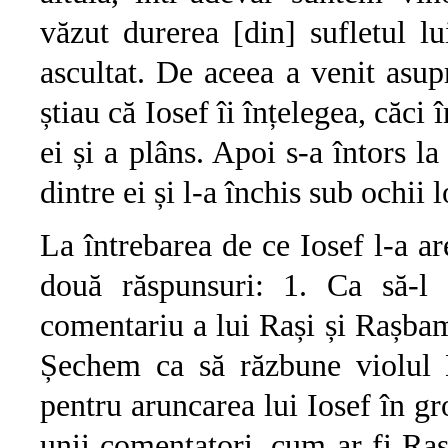
văzut durerea [din] sufletul l
ascultat. De aceea a venit asup
știau că Iosef îi înțelegea, căci 
ei și a plâns. Apoi s-a întors la
dintre ei și l-a închis sub ochii
La întrebarea de ce Iosef l-a a
două răspunsuri: 1. Ca să-l
comentariu a lui Rași și Rașbam,
Șechem ca să răzbune violul D
pentru aruncarea lui Iosef în g
unii comentatori, cum ar fi Raș