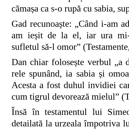
cămașa ca s-o rupă cu sabia, sup
Gad recunoaște: „Când i-am adus
am ieșit de la el, iar ura mi
sufletul să-l omor” (Testamente,
Dan chiar folosește verbul „a 
rele spunând, ia sabia și omoar
Acesta a fost duhul invidiei c
cum tigrul devorează mielul” (
Însă în testamentul lui Sime
detailată la urzeala împotriva l