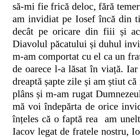
să-mi fie frică deloc, fără temeri
am invidiat pe Iosef încă din t
decât pe oricare din fiii și a
Diavolul păcatului și duhul invi
m-am comportat cu el ca un frat
de oarece l-a lăsat în viață. 
dreaptă șapte zile și am știut că
plâns și m-am rugat Dumnezeul
mă voi îndepărta de orice invi
înțeles că o faptă rea am unelt
Iacov legat de fratele nostru, I