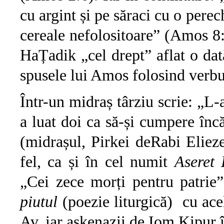
cu argint și pe săraci cu o perec
cereale nefolositoare” (Amos 8:
HaȚadik „cel drept” aflat o dat
spusele lui Amos folosind verbul
Într-un midraș târziu scrie: „L-
a luat doi ca să-și cumpere în
(midrașul, Pirkei deRabi Eliez
fel, ca și în cel numit
Aseret
„Cei zece morți pentru patrie
piutul
(poezie liturgică) cu ace
Av, iar așkenazii de Iom Kipur