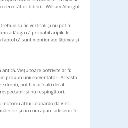
i cercetători biblici – William Albright
rebuie să fie verticali și nu pot fi
tem adăuga că probabil aripile le
ă faptul că sunt menționate lățimea și
 antică. Viețuitoare potrivite ar fi:
ă cum propun unii comentatori. Această
 drepți, pot fi mai înalți decât
 respectabili și nu respingători.
l notoriu al lui Leonardo da Vinci
 mâinilor și nu cum apare adeseori în