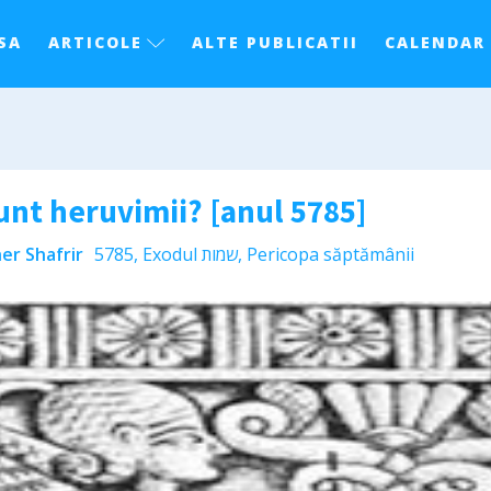
SA
ARTICOLE
ALTE PUBLICATII
CALENDAR
unt heruvimii? [anul 5785]
er Shafrir
5785
,
Exodul שמות
,
Pericopa săptămânii