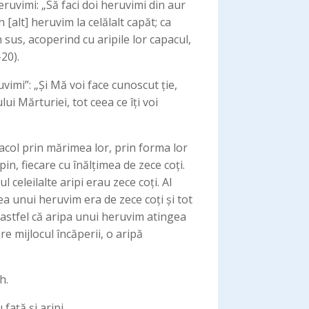
heruvimi: „Să faci doi heruvimi din aur
 [alt] heruvim la celălalt capăt; ca
n sus, acoperind cu aripile lor capacul,
-20).
vimi”: „Și Mă voi face cunoscut ție,
ui Mărturiei, tot ceea ce îți voi
nacol prin mărimea lor, prin forma lor
in, fiecare cu înălțimea de zece coți.
l celeilalte aripi erau zece coți. Al
a unui heruvim era de zece coți și tot
, astfel că aripa unui heruvim atingea
re mijlocul încăperii, o aripă
h.
față și aripi.