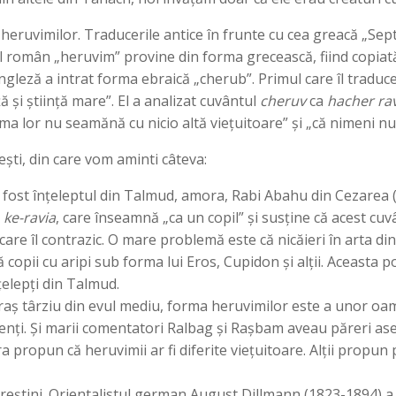
 heruvimilor. Traducerile antice în frunte cu cea greacă „Sep
engleză a intrat forma ebraică „cherub”. Primul care îl traduce
ă și știință mare”. El a analizat cuvântul
cheruv
ca
hacher ra
ma lor nu seamănă cu nicio altă viețuitoare” și „că nimeni nu
ești, din care vom aminti câteva:
 fost înțeleptul din Talmud, amora, Rabi Abahu din Cezarea (ju
c
ke-ravia
, care înseamnă „ca un copil” și susține că acest cuv
are îl contrazic. O mare problemă este că nicăieri în arta din
opii cu aripi sub forma lui Eros, Cupidon și alții. Aceasta p
țelepți din Talmud.
ș târziu din evul mediu, forma heruvimilor este a unor oam
scenți. Și marii comentatori Ralbag și Rașbam aveau păreri a
ropun că heruvimii ar fi diferite viețuitoare. Alții propun p
creștini. Orientalistul german August Dillmann (1823-1894) a