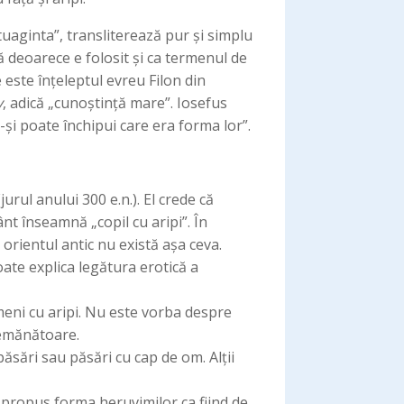
tuaginta”, transliterează pur și simplu
 este înțeleptul evreu Filon din
v
, adică „cunoștință mare”. Iosefus
-și poate închipui care era forma lor”.
rul anului 300 e.n.). El crede că
ânt înseamnă „copil cu aripi”. În
 orientul antic nu există așa ceva.
oate explica legătura erotică a
eni cu aripi. Nu este vorba despre
semănătoare.
ăsări sau păsări cu cap de om. Alții
 propus forma heruvimilor ca fiind de