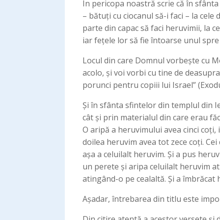
În pericopa noastră scrie că în sfânta s
– bătuți cu ciocanul să-i faci – la cele
parte din capac să faci heruvimii, la ce
iar fețele lor să fie întoarse unul spre
Locul din care Domnul vorbește cu Mois
acolo, și voi vorbi cu tine de deasupra
porunci pentru copiii lui Israel” (Exodu
Și în sfânta sfintelor din templul din
cât și prin materialul din care erau fă
O aripă a heruvimului avea cinci coți, ia
doilea heruvim avea tot zece coți. Cei
așa a celuilalt heruvim. Și a pus heru
un perete și aripa celuilalt heruvim ati
atingând-o pe cealaltă. Și a îmbrăcat h
Așadar, întrebarea din titlu este imp
Din citire atentă a acestor versete și 