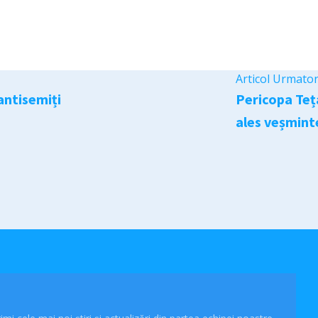
Articol Urmato
 antisemiți
Pericopa Teț
ales veșmint