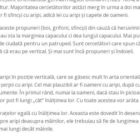
ultur. Majoritatea cercetătorilor astăzi merg în urma a doi mar
fi sfincși cu aripi, adică lei cu aripi și capete de oameni.
ceste propuneri (boi, grifoni, sfincși) din cauză că heruvimii t
eau sta la marginea capacului ci dea lungul capacului. Mai pu
m de ciudată pentru un patruped. Sunt cercetători care spun c
 că erau pe vertical. Și mai sunt încă propuneri și îndoieli.
 aripi în poziție verticală, care se găsesc mult în arta orientală
i șerpii cu aripi. Cel mai plauzibil ar fi oameni cu aripi, dup
umente. În primul rând, numai la oameni, dacă stau în picioare
lor pot fi lungi „cât” înălțimea lor. Cu toate acestea vor arăta
ațelor egală cu înălțimea lor. Aceasta este dovedit în desenu
spre aripi deasupra mâinilor, ele trebuiau să fie de lungimea
mai lungi decât mâinile.