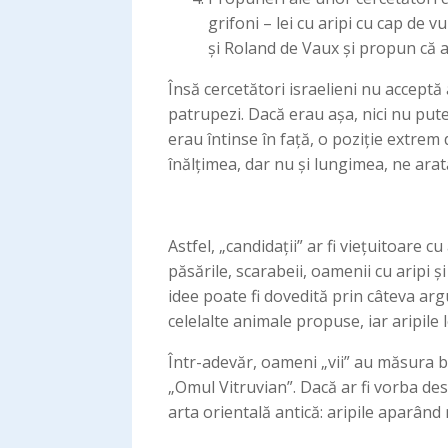
grifoni – lei cu aripi cu cap de v
și Roland de Vaux și propun că ar 
Însă cercetători israelieni nu acceptă a
patrupezi. Dacă erau așa, nici nu put
erau întinse în față, o poziție extre
înălțimea, dar nu și lungimea, ne arată
Astfel, „candidații” ar fi viețuitoare cu
păsările, scarabeii, oamenii cu aripi ș
idee poate fi dovedită prin câteva arg
celelalte animale propuse, iar aripile 
Într-adevăr, oameni „vii” au măsura br
„Omul Vitruvian”. Dacă ar fi vorba de
arta orientală antică: aripile aparând 