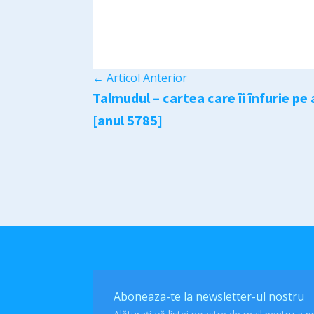
←
Articol Anterior
Talmudul – cartea care îi înfurie pe
[anul 5785]
Aboneaza-te la newsletter-ul nostru