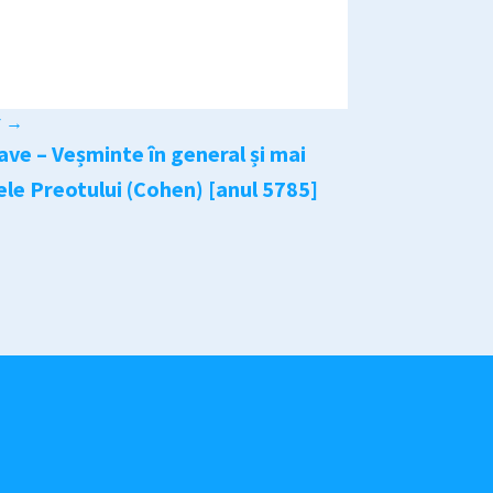
r
→
ave – Veșminte în general și mai
ele Preotului (Cohen) [anul 5785]