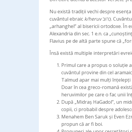
Nu există tradiții vechi despre esența
cuvântul ebraic
k/heruv
כְּרוּב. Cuvântul român „heruvim” provine din forma grecească, fiind copiată deoarece e folosit și ca termenul de
„arhanghel” al bisericii ortodoxe. În 
Alexandria din sec. 1 e.n. ca „cunoștinț
Flavius pe de altă parte spune că „for
Însă există multiple interpretări evrei
Primul care a propus o soluție a
cuvântul provine din cel aramai
Talmud apar mai mulți înțelepți c
Doar în cea greco-romană există c
heruvimilor pe care o fac unii în
După „Midraș HaGadol”, un midra
copii, ci probabil despre adole
Menahem Ben Saruk și Even Ezra p
propun că ar fi boi.
Propuneri ale unor cercetători 