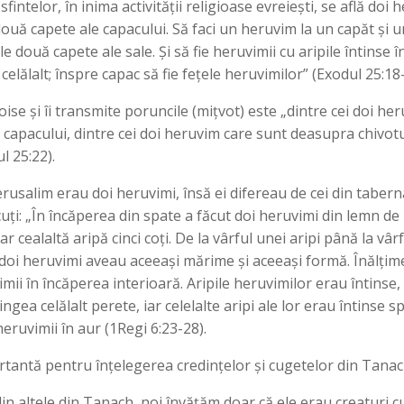
fintelor, în inima activității religioase evreiești, se află doi 
 două capete ale capacului. Să faci un heruvim la un capăt și un
le două capete ale sale. Și să fie heruvimii cu aripile întinse î
 celălalt; înspre capac să fie fețele heruvimilor” (Exodul 25:18
e și îi transmite poruncile (mițvot) este „dintre cei doi heru
 capacului, dintre cei doi heruvim care sunt deasupra chivotul
l 25:22).
 Ierusalim erau doi heruvimi, însă ei difereau de cei din taber
cuți: „În încăperea din spate a făcut doi heruvimi din lemn de p
r cealaltă aripă cinci coți. De la vârful unei aripi până la vârfu
 doi heruvimi aveau aceeași mărime și aceeași formă. Înălțime
vimii în încăperea interioară. Aripile heruvimilor erau întinse
ngea celălalt perete, iar celelalte aripi ale lor erau întinse sp
eruvimii în aur (1Regi 6:23-28).
ortantă pentru înțelegerea credințelor și cugetelor din Tanac
din altele din Tanach, noi învățăm doar că ele erau creaturi cu 