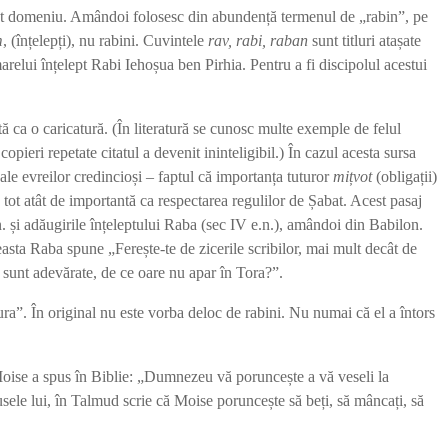
n acest domeniu. Amândoi folosesc din abundență termenul de „rabin”, pe
m
, (înțelepți), nu rabini. Cuvintele
rav, rabi, raban
sunt titluri atașate
arelui înțelept Rabi Iehoșua ben Pirhia. Pentru a fi discipolul acestui
ă ca o caricatură. (În literatură se cunosc multe exemple de felul
opieri repetate citatul a devenit ininteligibil.) În cazul acesta sursa
le evreilor credincioși – faptul că importanța tuturor
mi
ț
vot
(obligații)
 tot atât de importantă ca respectarea regulilor de Șabat. Acest pasaj
.n. și adăugirile înțeleptului Raba (sec IV e.n.), amândoi din Babilon.
ceasta Raba spune „Ferește-te de zicerile scribilor, mai mult decât de
că sunt adevărate, de ce oare nu apar în Tora?”.
ura”. În original nu este vorba deloc de rabini. Nu numai că el a întors
 Moise a spus în Biblie: „Dumnezeu vă poruncește a vă veseli la
usele lui, în Talmud scrie că Moise poruncește să beți, să mâncați, să