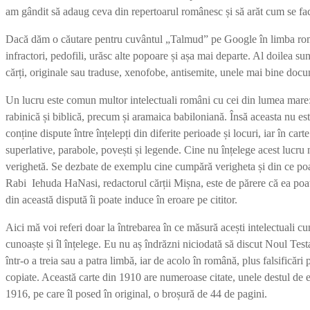
am gândit să adaug ceva din repertoarul românesc și să arăt cum se fac ace
Dacă dăm o căutare pentru cuvântul „Talmud” pe Google în limba română 
infractori, pedofili, urăsc alte popoare și așa mai departe. Al doilea s
cărți, originale sau traduse, xenofobe, antisemite, unele mai bine docum
Un lucru este comun multor intelectuali români cu cei din lumea mare: un
rabinică și biblică, precum și aramaica babiloniană. Însă aceasta nu este
conține dispute între înțelepți din diferite perioade și locuri, iar în cart
superlative, parabole, povești și legende. Cine nu înțelege acest lucru
verighetă. Se dezbate de exemplu cine cumpără verigheta și din ce poate 
Rabi Iehuda HaNasi, redactorul cărții Mișna, este de părere că ea poate a
din această dispută îi poate induce în eroare pe cititor.
Aici mă voi referi doar la întrebarea în ce măsură acești intelectuali cu
cunoaște și îl înțelege. Eu nu aș îndrăzni niciodată să discut Noul Tes
într-o a treia sau a patra limbă, iar de acolo în română, plus falsificăr
copiate. Această carte din 1910 are numeroase citate, unele destul de e
1916, pe care îl posed în original, o broșură de 44 de pagini.