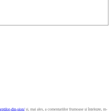
eptilor-din-sion/
și, mai ales, a comentariilor frumoase și înțelepte, m-