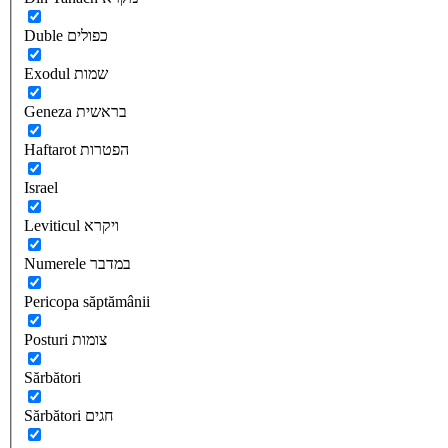
Duble כפולים
Exodul שמות
Geneza בראשית
Haftarot הפטרות
Israel
Leviticul ויקרא
Numerele במדבר
Pericopa săptămânii
Posturi צומות
Sărbători
Sărbători חגים