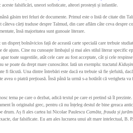
ste falsificări, uneori sofisticate, alteori prostești și infantile.
găsim trei feluri de documente. Primul este o listă de citate din Talmud
unt câteva cărți traduse despre Talmud, din care aflăm câte ceva despre co
entate, însă majoritatea sunt gunoaie literare.
 dispreț bolnăvicios față de această carte specială care trebuie studiată 
 de ajuns. Cine nu cunoaște limbajul și mai ales stilul literar specific ep
e apar toate sugestiile, atât cele care au fost acceptate, cât și cele respin
 nu se poate da drept mare cunoscător. Iată un exemplu: tractatul
Kidu
și
fi făcută. Una dintre întrebări este dacă ea trebuie să fie șlefuită, dacă
vea o piatră prețioasă. Însă până la urmă s-a hotărât că verigheta va fi ș
nosc tema pe care o dezbat, adică textul pe care ei pretind să îl prezinte.
tament în originalul grec, pentru că nu înțeleg destul de bine greaca ant
i pe drum. Aș fi ales cartea lui Nicolae Paulescu
Camăta, frauda
și jurăm
xacte, dar falsificate. Eu am ales lucrarea unui alt mare intelectual, B. 