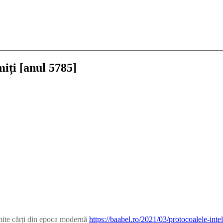
miți [anul 5785]
emite cărți din epoca modernă
https://baabel.ro/2021/03/protocoalele-intel