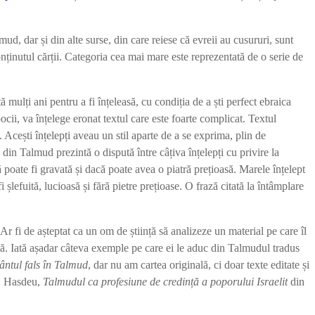
, dar și din alte surse, din care reiese că evreii au cusururi, sunt
nținutul cărții. Categoria cea mai mare este reprezentată de o serie de
mulți ani pentru a fi înțeleasă, cu condiția de a ști perfect ebraica
ocii, va înțelege eronat textul care este foarte complicat. Textul
se. Acești înțelepți aveau un stil aparte de a se exprima, plin de
n
din Talmud prezintă o dispută între câțiva înțelepți cu privire la
 poate fi gravată și dacă poate avea o piatră prețioasă. Marele înțelept
lefuită, lucioasă și fără pietre prețioase. O frază citată la întâmplare
 Ar fi de așteptat ca un om de știință să analizeze un material pe care îl
ică. Iată așadar câteva exemple pe care ei le aduc din Talmudul tradus
ântul fals în Talmud
, dar nu am cartea originală, ci doar texte editate și
P. Hasdeu,
Talmudul ca profesiune de credin
ță a poporului Israelit
din