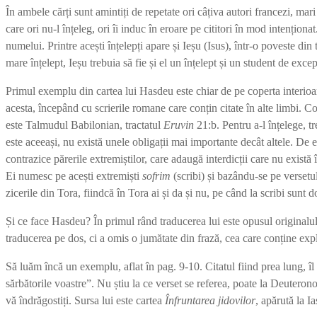
În ambele cărți sunt amintiți de repetate ori câțiva autori francezi, ma
care ori nu-l înțeleg, ori îi induc în eroare pe cititori în mod intenționa
numelui. Printre acești înțelepți apare și Ieșu (Isus), într-o poveste din 
mare înțelept, Ieșu trebuia să fie și el un înțelept și un student de excep
Primul exemplu din cartea lui Hasdeu este chiar de pe coperta interioară
acesta, începând cu scrierile romane care conțin citate în alte limbi. Cop
este Talmudul Babilonian, tractatul
Eruvin
21:b. Pentru a-l înțelege, 
este aceeași, nu există unele obligații mai importante decât altele. De 
contrazice părerile extremiștilor, care adaugă interdicții care nu există
Ei numesc pe acești extremiști
sofrim
(scribi) și bazându-se pe versetu
zicerile din Tora, fiindcă în Tora ai și da și nu, pe când la scribi sunt
Și ce face Hasdeu? În primul rând traducerea lui este opusul originalul
traducerea pe dos, ci a omis o jumătate din frază, cea care conține expli
Să luăm încă un exemplu, aflat în pag. 9-10. Citatul fiind prea lung, 
sărbătorile voastre”. Nu știu la ce verset se referea, poate la Deuteron
vă îndrăgostiți. Sursa lui este cartea
Înfruntarea jidovilor
, apărută la I