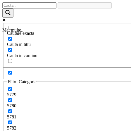
Mai multe...
Cautare exacta
Cauta in titlu
Cauta in continut
Filtru Categorie
5779
5780
5781
5782