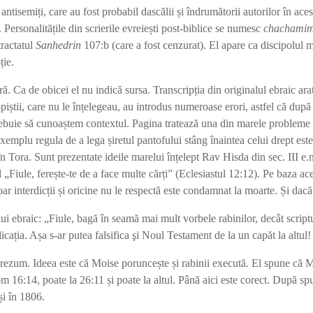
ri antisemiți, care au fost probabil dascălii și îndrumătorii autorilor î
t. Personalitățile din scrierile evreiești post-biblice se numesc
chachami
tractatul
Sanhedrin
107:b (care a fost cenzurat). El apare ca discipolul m
ție.
. Ca de obicei el nu indică sursa. Transcripția din originalul ebraic arat
iștii, care nu le înțelegeau, au introdus numeroase erori, astfel că după c
trebuie să cunoaștem contextul. Pagina tratează una din marele probleme a
exemplu regula de a lega șiretul pantofului stâng înaintea celui drept este
 în Tora. Sunt prezentate ideile marelui înțelept Rav Hisda din sec. III e
l „Fiule, ferește-te de a face multe cărți” (Eclesiastul 12:12). Pe baza a
 doar interdicții și oricine nu le respectă este condamnat la moarte. Și da
ui ebraic: „Fiule, bagă în seamă mai mult vorbele rabinilor, decât script
cația. Așa s-ar putea falsifica şi Noul Testament de la un capăt la altul!
îl rezum. Ideea este că Moise poruncește și rabinii execută. El spune că
om 16:14, poate la 26:11 și poate la altul. Până aici este corect. După sp
ași în 1806.