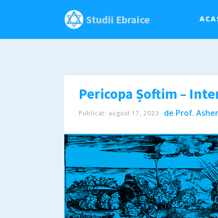
Studii Ebraice
ACA
Pericopa Șoftim – Inte
de
Prof. Asher
Publicat:
august 17, 2023