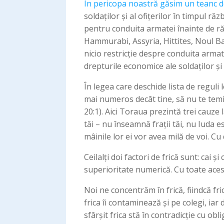
În pericopa noastră găsim un teanc de
soldaților și al ofițerilor în timpul ră
pentru conduita armatei înainte de ră
Hammurabi, Assyria, Hittites, Noul B
nicio restricție despre conduita armat
drepturile economice ale soldaților și a
În legea care deschide lista de reguli 
mai numeros decât tine, să nu te temi
20:1). Aici Toraua prezintă trei cauze
tăi – nu înseamnă frații tăi, nu Iuda
mâinile lor ei vor avea milă de voi. Cu 
Ceilalți doi factori de frică sunt: cai
superioritate numerică. Cu toate aces
Noi ne concentrăm în frică, fiindcă fric
frica îi contaminează și pe colegi, ia
sfârșit frica stă în contradicție cu 