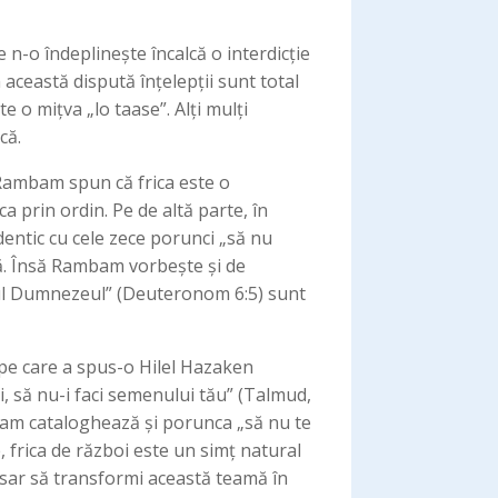
e n-o îndeplinește încalcă o interdicție
n această dispută înțelepții sunt total
 o mițva „lo taase”. Alți mulți
că.
 Rambam spun că frica este o
ca prin ordin. Pe de altă parte, în
entic cu cele zece porunci „să nu
că. Însă Rambam vorbește și de
nul Dumnezeul” (Deuteronom 6:5) sunt
 pe care a spus-o Hilel Hazaken
i, să nu-i faci semenului tău” (Talmud,
bam cataloghează și porunca „să nu te
, frica de război este un simț natural
esar să transformi această teamă în