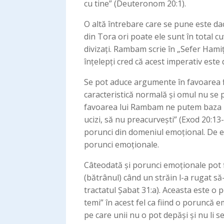
cu tine” (Deuteronom 20:1).
O altă întrebare care se pune este dacă
din Tora ori poate ele sunt în total cu
divizați. Rambam scrie în „Sefer Hamiț
înțelepți cred că acest imperativ est
Se pot aduce argumente în favoarea fi
caracteristică normală și omul nu se po
favoarea lui Rambam ne putem baza pe
ucizi, să nu preacurvești” (Exod 20:1
porunci din domeniul emoțional. De e
porunci emoționale.
Câteodată și porunci emoționale pot f
(bătrânul) când un străin l-a rugat să
tractatul Șabat 31:a). Aceasta este 
temi” în acest fel ca fiind o poruncă e
pe care unii nu o pot depăși și nu l