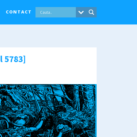
CONTACT
l 5783]