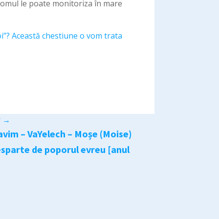
e omul le poate monitoriza în mare
oi”? Această chestiune o vom trata
r
→
avim – VaYelech – Moșe (Moise)
sparte de poporul evreu [anul