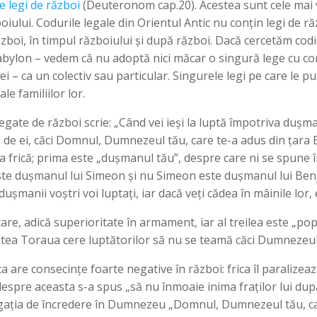
 legi de război
(Deuteronom cap.20). Acestea sunt cele mai 
zboiului. Codurile legale din Orientul Antic nu conțin legi de r
zboi, în timpul războiului și după război. Dacă cercetăm codi
abylon – vedem că nu adoptă nici măcar o singură lege cu co
ei – ca un colectiv sau particular. Singurele legi pe care le 
le familiilor lor.
legate de război scrie: „Când vei ieși la luptă împotriva dușman
 de ei, căci Domnul, Dumnezeul tău, care te-a adus din țara 
 la frică; prima este „dușmanul tău”, despre care ni se spune 
 este dușmanul lui Simeon și nu Simeon este dușmanul lui Benj
dușmanii voștri voi luptați, iar dacă veți cădea în mâinile lor, 
 și care, adică superioritate în armament, iar al treilea este „
tea Toraua cere luptătorilor să nu se teamă căci Dumnezeul 
a are consecințe foarte negative în război: frica îl paralizează
r despre aceasta s-a spus „să nu înmoaie inima fraților lui dup
obligația de încredere în Dumnezeu „Domnul, Dumnezeul tău, ca