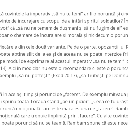
 cuvintele la imperativ „să nu te temi” ar fi o poruncă și cin
vinte de încurajare cu scopul de a întări spiritul soldaților? Î
vot” că „să nu ne temem de dușmani și să nu fugim de ei” este
e doar o chemare de încurajare și morală și nicidecum o porun
ecăreia din cele două variante. Pe de o parte, opozanții lui
ate abține silit de la ea și de aceea nu se poate interzice fri
 modul de exprimare al acestui imperativ „să nu te temi” id
3-14). Aici în mod clar nu este o recomandare ci este o porun
xemplu „să nu poftești” (Exod 20:17), „să-l iubești pe Dom
i în același timp și porunci de „facere”. De exemplu mițvaua
-i spună toată Toraua stând „pe un picior”: „Ceea ce tu urășt
o poruncă emoțională care este mai ales una de „facere”. Ram
moțională care trebuie împlinită prin „facere”. Cu alte cuvinte
i se poate porunci să nu se teamă. Rambam spune că este nec