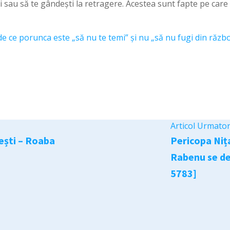
oi sau să te gândești la retragere. Acestea sunt fapte pe car
e ce porunca este „să nu te temi” și nu „să nu fugi din răzb
Articol Urmato
iești – Roaba
Pericopa Niț
Rabenu se de
5783]