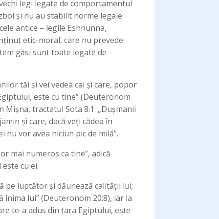
vechi legi legate de comportamentul
ăzboi și nu au stabilit norme legale
cele antice – legile Eshnunna,
nținut etic-moral, care nu prevede
putem găsi sunt toate legate de
ilor tăi și vei vedea cai și care, popor
Egiptului, este cu tine” (Deuteronom
în Mișna, tractatul Sota 8:1: „Dușmanii
amin și care, dacă veți cădea în
ei nu vor avea niciun pic de milă”.
popor mai numeros ca tine”, adică
este cu ei.
 pe luptător și dăunează calității lui;
ă inima lui” (Deuteronom 20:8), iar la
re te-a adus din țara Egiptului, este