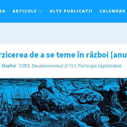
SA
ARTICOLE
ALTE PUBLICATII
CALENDAR
rzicerea de a se teme în război [anu
 Shafrir
5783
,
Deuteronomul דברים
,
Pericopa săptămânii