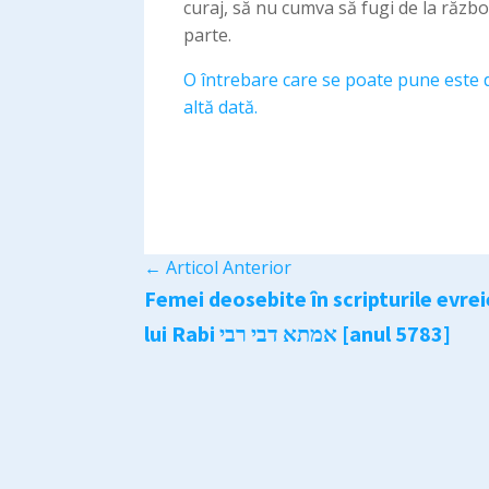
curaj, să nu cumva să fugi de la răzb
parte.
O întrebare care se poate pune este d
altă dată.
←
Articol Anterior
Femei deosebite în scripturile evre
lui Rabi אמתא דבי רבי [anul 5783]