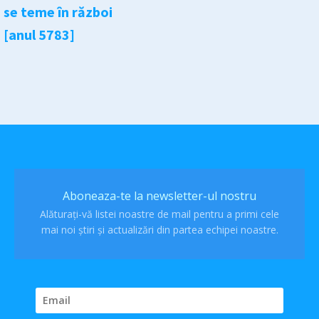
se teme în război
[anul 5783]
Aboneaza-te la newsletter-ul nostru
Alăturați-vă listei noastre de mail pentru a primi cele
mai noi știri și actualizări din partea echipei noastre.