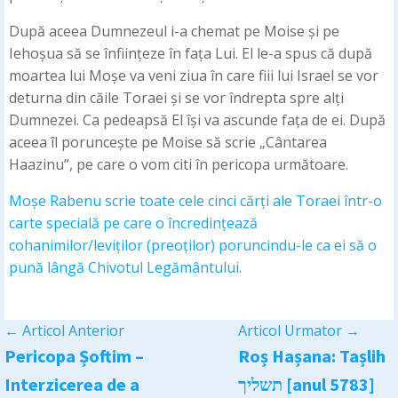
După aceea Dumnezeul i-a chemat pe Moise și pe
Iehoșua să se înființeze în fața Lui. El le-a spus că după
moartea lui Moșe va veni ziua în care fiii lui Israel se vor
deturna din căile Toraei și se vor îndrepta spre alți
Dumnezei. Ca pedeapsă El își va ascunde fața de ei. După
aceea îl poruncește pe Moise să scrie „Cântarea
Haazinu”, pe care o vom citi în pericopa următoare.
Moșe Rabenu scrie toate cele cinci cărți ale Toraei într-o
carte specială pe care o încredințează
cohanimilor/leviților (preoților) poruncindu-le ca ei să o
pună lângă Chivotul Legământului.
←
Articol Anterior
Articol Urmator
→
Pericopa Șoftim –
Roș Hașana: Tașlih
Interzicerea de a
תשליך [anul 5783]