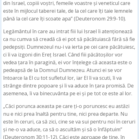
din Israel, copiii voștri, femeile voastre și veneticul care
este în mijlocul taberei tale, de la cel care îți taie lemnele
până la cel care îți scoate apa” (Deuteronom 29:9-10).
Legământul în care au intrat fiii lui Israel îi atenționează
ca nu cumva să creadă că ei pot să păcătuiască fără să fie
pedepsiți. Dumnezeul nu-i va ierta pe cei care păcătuiesc,
ci îi va izgoni din Ereț Israel. Când fiii păcătoșilor vor
vedea țara în paragină, ei vor înțelege că aceasta este o
pedeapsă de la Domnul Dumnezeu. Atunci ei se vor
întoarce la El cu tot sufletul lor, iar El îi va scuti, îi va
strânge dintre popoare și îi va aduce în țara promisă. De
asemenea, îi va binecuvânta pe ei și pe tot ce este al lor.
„Căci porunca aceasta pe care ți-o poruncesc eu astăzi
nu e nici prea înaltă pentru tine, nici prea departe. Nu
este în ceruri, ca să zici, cine se va sui pentru noi în ceruri
și ne-o va aduce, ca să o ascultăm și să o înfăptuim”
(Deuteronom 30:11-12). Căci este aproape de tine, în