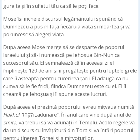
gura ta și în sufletul tău ca să le poți face.
Moșe își încheie discursul legământului spunând că
Dumnezeu a pus în fața fiecăruia viața și moartea și vă
poruncesc să alegeți viața.
După aceea Moșe merge să se desparte de poporul
Israelului și să-l numească pe Iehoșua Bin-Nun ca
succesorul său. El semnalează că în aceeași zi el
împlinește 120 de ani și îi pregătește pentru luptele grele
care îi așteaptă pentru cucerirea țării. El adaugă ca nu
cumva să le fie frică, fiindcă Dumnezeu este cu ei. El îl
cheamă pe Iehoșua și îi spune aceste lucruri.
După aceea el prezintă poporului evreu mițvaua numită
Hakhel,
הקהל „adunare”. În anul care vine după anul de
șmita
, va trebui să vă adunați în Templu. Acolo regele va
da un discurs cu învățătură din Tora și va întări poporul
pentru ținerea Toraei și a mițvoturilor.