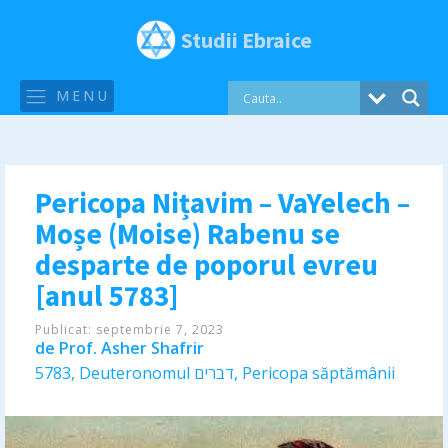
Studii Ebraice
MENU
Pericopa Nițavim – VaYelech –
Moșe (Moise) Rabenu se
desparte de poporul evreu
[anul 5783]
Publicat:
septembrie 7, 2023
de
Prof. Asher Shafrir
5783
,
Deuteronomul דברים
,
Pericopa săptămânii