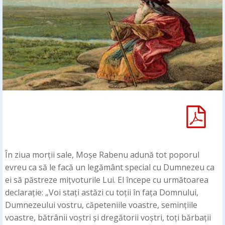
În ziua morții sale, Moșe Rabenu adună tot poporul
evreu ca să le facă un legământ special cu Dumnezeu ca
ei să păstreze mițvoturile Lui. El începe cu următoarea
declarație: „Voi stați astăzi cu toții în fața Domnului,
Dumnezeului vostru, căpeteniile voastre, semințiile
voastre, bătrânii voștri și dregătorii voștri, toți bărbații