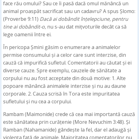
face rău omului? Sau ce îi pasă dacă omul mănâncă un
animal proaspăt sacrificat sau un cadavru? A spus Șlomo:
(Proverbe 9:11)
Dacă ai dobândit înțelepciune, pentru
tine ai dobândit-o
, nu s-au dat mițvoturile decât ca să
lege oamenii între ei.
În pericopa Șmini găsim o enumerare a animalelor
permise consumului și a celor care sunt interzise, din
cauză că impurifică sufletul. Comentatorii au căutat și ei
diverse cauze. Spre exemplu, cauzele de sănătate a
corpului nu au fost acceptate din două motive: 1. Alte
popoare mănâncă animalele interzise și nu au daune
corporale. 2. Cauza scrisă în Tora este impuritatea
sufletului și nu cea a corpului.
Rambam (Maimonide) crede că cea mai importantă cauză
este sănătatea prin curățenie (More Nevuchim 3:48). Și
Ramban (Nahamanide) gândește la fel, dar el adaugă și
violența față de animale. Majoritatea comentatorilor nu