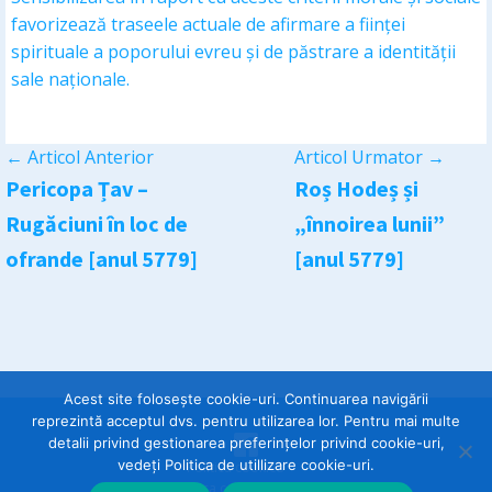
favorizează traseele actuale de afirmare a ființei
spirituale a poporului evreu și de păstrare a identității
sale naționale.
←
Articol Anterior
Articol Urmator
→
Pericopa Țav –
Roș Hodeș și
Rugăciuni în loc de
„înnoirea lunii”
ofrande [anul 5779]
[anul 5779]
Acest site folosește cookie-uri. Continuarea navigării
reprezintă acceptul dvs. pentru utilizarea lor. Pentru mai multe
detalii privind gestionarea preferințelor privind cookie-uri,
vedeți Politica de utillizare cookie-uri.
Politica cookies
Politica confidentialitate