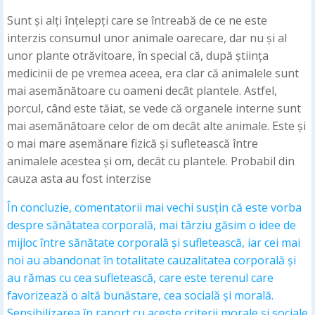
Sunt și alți înțelepți care se întreabă de ce ne este
interzis consumul unor animale oarecare, dar nu și al
unor plante otrăvitoare, în special că, după știința
medicinii de pe vremea aceea, era clar că animalele sunt
mai asemănătoare cu oameni decât plantele. Astfel,
porcul, când este tăiat, se vede că organele interne sunt
mai asemănătoare celor de om decât alte animale. Este și
o mai mare asemănare fizică și sufletească între
animalele acestea și om, decât cu plantele. Probabil din
cauza asta au fost interzise
În concluzie, comentatorii mai vechi susțin că este vorba
despre sănătatea corporală, mai târziu găsim o idee de
mijloc între sănătate corporală și sufletească, iar cei mai
noi au abandonat în totalitate cauzalitatea corporală și
au rămas cu cea sufletească, care este terenul care
favorizează o altă bunăstare, cea socială și morală.
Sensibilizarea în raport cu aceste criterii morale și sociale