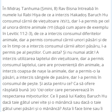
În Midraș Tanhuma (Șmini, 8) Rav Bisna întreabă în
numele lui Rabi Hiya de ce a interzis Hakadoș Baruch Hu
consumul cărnii de viețuitoare בהמה, dar l-a permis pe cel
al unora dintre animale חיה (după cum apare de exemplu
în Levitic 11:2-3), de ce a interzis consumul diferitelor
animale, dar a permis consumul cărnii unori păsări și de
ce în timp ce a interzis consumul cărnii altori păsăru, l-a
permis pe al peștilor. Cum asta? Și nu numai atât ! A
interzis utilizarea laptelui din viețuitoare, dar a permis
consumul laptelui, care are proveniență din animale, a
interzis coapsa de nașe la animale, dar a permis-o la
păsări, a interzis sângele de pasăre, dar l-a permis în
consumul de pește. Și asta pentru ce? Ca să ofere
răsplată bună שכר טוב celor care perseverează în
respectarea mițvoturilor. Ce îi pasă lui Kadoș Baruch Hu
dacă taie gâtul unei vite și o mănâncă sau dacă o taie
gâtul unei păsări și o mănâncă? Asta îi face bine sau îi