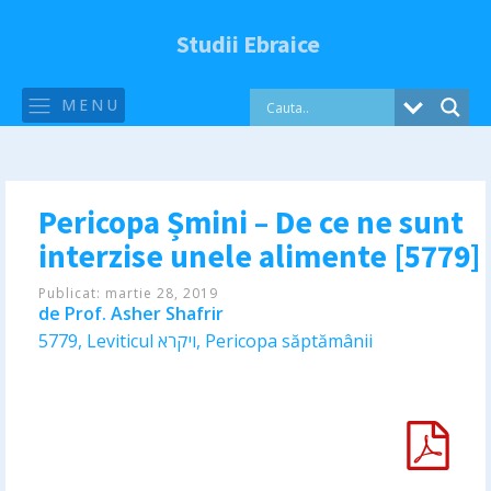
Studii Ebraice
MENU
Pericopa Șmini – De ce ne sunt
interzise unele alimente [5779]
Publicat:
martie 28, 2019
de
Prof. Asher Shafrir
5779
,
Leviticul ויקרא
,
Pericopa săptămânii