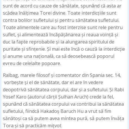
sunt de acord cu cauze de sănătate, spunând că asta ar
scădea înălțimea Torei divine. Toate interdicțiile sunt
contra bolilor sufletului și pentru sănătatea sufletului.
Toate alimentele care au fost interzise sunt rele pentru
suflet, și alimentează încăpățânarea și reaua voință și
duc la fapte reprobabile și la alungarea spiritului de
puritate și sfințenie. Și mai este încă o cauză la interdicție
și anume una națională, ca să deosebească poporul
evreu de celelalte popoare.
Ralbag, marele filosof și comentator din Spania sec. 14,
vorbește și el de sănătate, dar el are în vedere
deopotrivă sănătatea corpului, dar și a sufletului. Și Rabi
Yosef Karo (autorul cărții Șulhan Aruch) crede la fel,
spunând că sănătatea corpului va contribui la sănătatea
sufletului, fiindcă Hakadoș Baruch Hu a vrut să fim
sănătoși ca să putem avea mintea pură, să putem învăța
Tora și să practicăm mițvot.