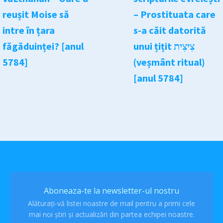
reușit Moise să
– Prostituata care
intre în țara
s-a căit datorită
făgăduinței? [anul
unui țițit צִיצִית
5784]
(veșmânt ritual)
[anul 5784]
Aboneaza-te la newsletter-ul nostru
Alăturați-vă listei noastre de mail pentru a primi cele
mai noi știri și actualizări din partea echipei noastre.