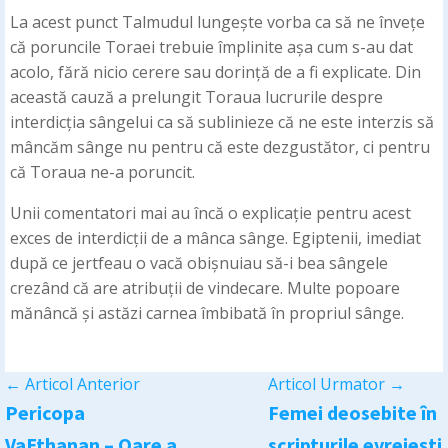
La acest punct Talmudul lungește vorba ca să ne învețe
că poruncile Toraei trebuie împlinite așa cum s-au dat
acolo, fără nicio cerere sau dorință de a fi explicate. Din
această cauză a prelungit Toraua lucrurile despre
interdicția sângelui ca să sublinieze că ne este interzis să
mâncăm sânge nu pentru că este dezgustător, ci pentru
că Toraua ne-a poruncit.
Unii comentatori mai au încă o explicație pentru acest
exces de interdicții de a mânca sânge. Egiptenii, imediat
după ce jertfeau o vacă obișnuiau să-i bea sângele
crezând că are atribuții de vindecare. Multe popoare
mănâncă și astăzi carnea îmbibată în propriul sânge.
←
Articol Anterior
Articol Urmator
→
Pericopa
Femei deosebite în
VaEthanan – Oare a
scripturile evreiești