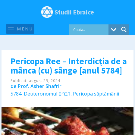
Studii Ebraice
MENU
Pericopa Ree – Interdicția de a
mânca (cu) sânge [anul 5784]
Publicat:
august 29, 2024
de
Prof. Asher Shafrir
5784
,
Deuteronomul דברים
,
Pericopa săptămânii