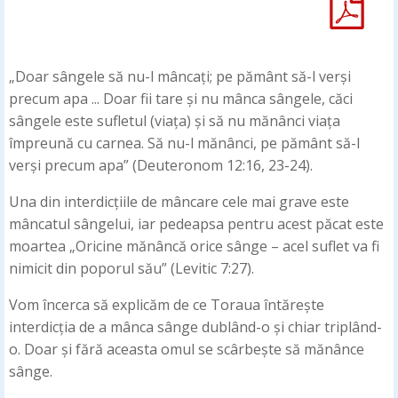
„Doar sângele să nu-l mâncați; pe pământ să-l verși
precum apa ... Doar fii tare și nu mânca sângele, căci
sângele este sufletul (viața) și să nu mănânci viața
împreună cu carnea. Să nu-l mănânci, pe pământ să-l
verși precum apa” (Deuteronom 12:16, 23-24).
Una din interdicțiile de mâncare cele mai grave este
mâncatul sângelui, iar pedeapsa pentru acest păcat este
moartea „Oricine mănâncă orice sânge – acel suflet va fi
nimicit din poporul său” (Levitic 7:27).
Vom încerca să explicăm de ce Toraua întărește
interdicția de a mânca sânge dublând-o și chiar triplând-
o. Doar și fără aceasta omul se scârbește să mănânce
sânge.