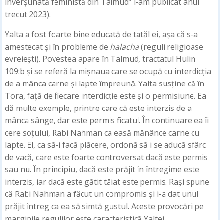
înverșunată feministă din Talmud” l-am publicat anul
trecut 2023).
Yalta a fost foarte bine educată de tatăl ei, așa că s-a
amestecat și în probleme de
halacha
(reguli religioase
evreiești). Povestea apare în Talmud, tractatul Hulin
109:b și se referă la mișnaua care se ocupă cu interdicția
de a mânca carne și lapte împreună. Yalta susține că în
Tora, față de fiecare interdicție este și o permisiune. Ea
dă multe exemple, printre care că este interzis de a
mânca sânge, dar este permis ficatul. În continuare ea îi
cere soțului, Rabi Nahman ca easă mănânce carne cu
lapte. El, ca să-i facă plăcere, ordonă să i se aducă sfârc
de vacă, care este foarte controversat dacă este permis
sau nu. În principiu, dacă este prăjit în întregime este
interzis, iar dacă este gătit tăiat este permis. Rași spune
că Rabi Nahman a făcut un compromis și i-a dat unul
prăjit întreg ca ea să simtă gustul. Aceste provocări pe
marginile regulilor este caracteristică Yaltei.