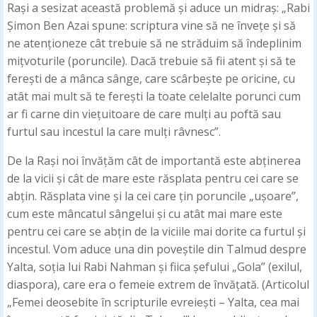
Rași a sesizat această problemă și aduce un midraș: „Rabi
Șimon Ben Azai spune: scriptura vine să ne învețe și să
ne atenționeze cât trebuie să ne străduim să îndeplinim
mițvoturile (poruncile). Dacă trebuie să fii atent și să te
ferești de a mânca sânge, care scârbește pe oricine, cu
atât mai mult să te ferești la toate celelalte porunci cum
ar fi carne din viețuitoare de care mulți au poftă sau
furtul sau incestul la care mulți râvnesc”.
De la Rași noi învățăm cât de importantă este abținerea
de la vicii și cât de mare este răsplata pentru cei care se
abțin. Răsplata vine și la cei care țin poruncile „ușoare”,
cum este mâncatul sângelui și cu atât mai mare este
pentru cei care se abțin de la viciile mai dorite ca furtul și
incestul. Vom aduce una din poveștile din Talmud despre
Yalta, soția lui Rabi Nahman și fiica șefului „Gola” (exilul,
diaspora), care era o femeie extrem de învățată. (Articolul
„Femei deosebite în scripturile evreiești – Yalta, cea mai