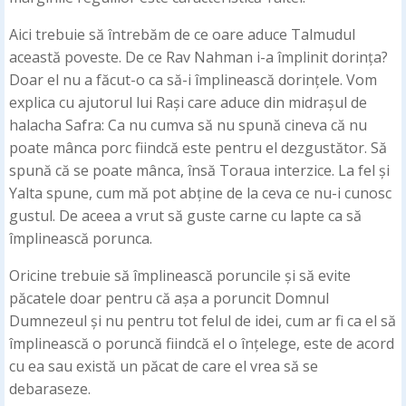
Aici trebuie să întrebăm de ce oare aduce Talmudul
această poveste. De ce Rav Nahman i-a împlinit dorința?
Doar el nu a făcut-o ca să-i împlinească dorințele. Vom
explica cu ajutorul lui Rași care aduce din midrașul de
halacha Safra: Ca nu cumva să nu spună cineva că nu
poate mânca porc fiindcă este pentru el dezgustător. Să
spună că se poate mânca, însă Toraua interzice. La fel și
Yalta spune, cum mă pot abține de la ceva ce nu-i cunosc
gustul. De aceea a vrut să guste carne cu lapte ca să
împlinească porunca.
Oricine trebuie să împlinească poruncile și să evite
păcatele doar pentru că așa a poruncit Domnul
Dumnezeul și nu pentru tot felul de idei, cum ar fi ca el să
împlinească o poruncă fiindcă el o înțelege, este de acord
cu ea sau există un păcat de care el vrea să se
debaraseze.