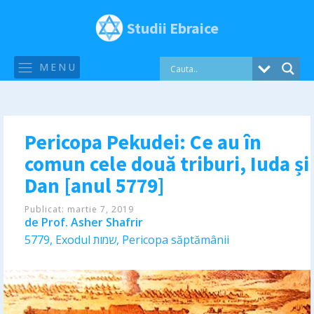
Studii Ebraice
MENU
Pericopa Pekudei: Ce au în
comun cele două triburi, Iuda și
Dan [anul 5779]
Publicat:
martie 7, 2019
de
Prof. Asher Shafrir
5779
,
Exodul שמות
,
Pericopa săptămânii