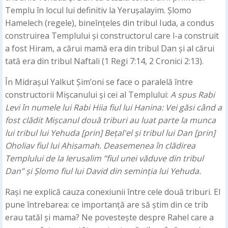
Templu în locul lui definitiv la Yerușalayim. Șlomo
Hamelech (regele), bineînțeles din tribul Iuda, a condus
construirea Templului și constructorul care l-a construit
a fost Hiram, a cărui mamă era din tribul Dan și al cărui
tată era din tribul Naftali (1 Regi 7:14, 2 Cronici 2:13).
În Midrașul Yalkut Șim’oni se face o paralelă între
constructorii Mișcanului și cei al Templului:
A spus Rabi
Levi în numele lui Rabi Hiia fiul lui
Hanina: Vei găsi când a
fost clădit Mișcanul două triburi au luat parte la munca
lui tribul lui Yehuda [prin] Bețal'el și tribul lui Dan [prin]
Oholiav fiul lui Ahisamah. Deasemenea în clădirea
Templului de la Ierusalim ”fiul unei văduve din tribul
Dan” și Șlomo fiul lui David din seminția lui Yehuda.
Rași ne explică cauza conexiunii între cele două triburi. El
pune întrebarea: ce importanță are să știm din ce trib
erau tatăl și mama? Ne povestește despre Rahel care a