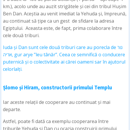
km.), acolo unde au auzit strigătele și cei din tribul Hușim
Ben Dan. Aceștia au venit imediat la Yehuda și, împreună,
au continuat să țipe ca un gest de sfidare la adresa
Egiptului. Aceasta este, de fapt, prima colaborare între
cele două triburi.
Iuda și Dan sunt cele două triburi care au porecla de גור
אריה, gur arye ”leu tânăr”. Ceea ce semnifică o conducere
puternică și o colectivitate ai cărei oameni sar în ajutorul
celorlalți.
Șlomo și Hiram, constructorii primului Templu
Iar aceste relații de cooperare au continuat și mai
departe.
Astfel, poate fi dată ca exemplu cooperarea între
triburile Yehuda și Dan cu ocazia construirii primului