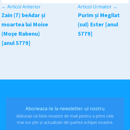
←
Articol Anterior
Articol Urmator
→
Zain (7) beAdar și
Purim și Megilat
moartea lui Moise
(sul) Ester [anul
(Moșe Rabenu)
5779]
[anul 5779]
Aboneaza-te la newsletter-ul nostru
Alăturați-vă listei noastre de mail pentru a primi cele
mai noi știri și actualizări din partea echipei noastre.