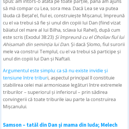
spus: am întors-o atâta pe toate părțile, până am ajuns
să mă compar cu Lea, sora mea. Dacă Lea se va putea
lăuda că Bețal'el, fiul ei, construiește Mișcanul, împreună
cu el va trebui să fie și unul din copiii lui Dan (fiind vizat
băiatul cel mare al lui Bilha, sclava lui Rahel), după cum
este scris (Exodul 38:23)
Și împreună cu el Oholiav fiul lui
Ahisamah din seminția lui Dan
. Și dacă Șlomo, fiul surorii
mele va construi Templul, cu el va trebui să participe și
unul din copiii lui Dan și Naftali.
Argumentul este simplu: ca să nu existe invidie și
tensiune între tribur
i, aspectul principal îl constituie
stabilirea celei mai armonioase legături între extremele
triburilor – superiorul și inferiorul – prin sădirea
convingerii că toate triburile iau parte la construirea
Mișcanului.
Samson – tatăl din Dan și mama din Iuda; Melech