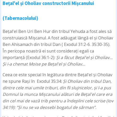
Bețal'el și Oholiav constructorii Mișcanului
(Tabernacolului)
Bețal'el Ben Uri Ben Hur din tribul Yehuda a fost ales să
construiască Mișcanul. A fost adăugat lângă el și Oholiav
Ben Ahisamach din tribul Dan ( Exodul 31:2-6. 35:30-35).
În pericopa noastră ei sunt considerați egali ca
importanță (Exodul 36:1-2):
Și a făcut Bețal'el și Oholiav…
Și i-a chemat Moise pe Bețal'el și Oholiav…
Ceea ce este special în legătura dintre Bețal'el și Oholiav
ne spune Rași în Exodul 35:34:
Și Oholiav din tribul Dan,
dintre cele mai umile triburi, din fii slujnicelor, și l-a pus
Domnul la munca Mișcanului alături de Bețal'el care era
din cel mai de vază trib pentru a îndeplini cele scrise (Iov
34:19): ”Și nu se va deosebi bogatul de sărman”.