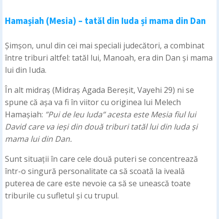
Hamașiah (Mesia) – tatăl din Iuda și mama din Dan
Șimșon, unul din cei mai speciali judecători, a combinat
între triburi altfel: tatăl lui, Manoah, era din Dan și mama
lui din Iuda.
În alt midraș (Midraș Agada Bereșit, Vayehi 29) ni se
spune că așa va fi în viitor cu originea lui Melech
Hamașiah:
”Pui de leu Iuda” acesta este Mesia fiul lui
David care va ieși din două triburi tatăl lui din Iuda și
mama lui din Dan.
Sunt situații în care cele două puteri se concentrează
într-o singură personalitate ca să scoată la iveală
puterea de care este nevoie ca să se unească toate
triburile cu sufletul și cu trupul.