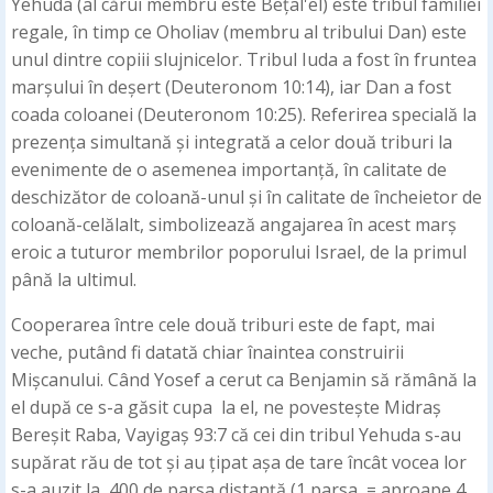
Yehuda (al cărui membru este Bețal'el) este tribul familiei
regale, în timp ce Oholiav (membru al tribului Dan) este
unul dintre copiii slujnicelor. Tribul Iuda a fost în fruntea
marșului în deșert (Deuteronom 10:14), iar Dan a fost
coada coloanei (Deuteronom 10:25). Referirea specială la
prezența simultană și integrată a celor două triburi la
evenimente de o asemenea importanță, în calitate de
deschizător de coloană-unul și în calitate de încheietor de
coloană-celălalt, simbolizează angajarea în acest marș
eroic a tuturor membrilor poporului Israel, de la primul
până la ultimul.
Cooperarea între cele două triburi este de fapt, mai
veche, putând fi datată chiar înaintea construirii
Mișcanului. Când Yosef a cerut ca Benjamin să rămână la
el după ce s-a găsit cupa la el, ne povestește Midraș
Bereșit Raba, Vayigaș 93:7 că cei din tribul Yehuda s-au
supărat rău de tot și au țipat așa de tare încât vocea lor
s-a auzit la 400 de parsa distanță (1 parsa = aproape 4