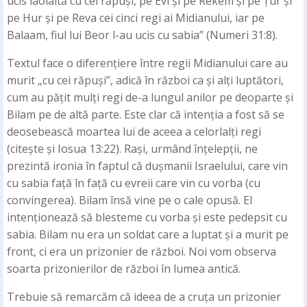
ucis laolaltă cu cei răpuși, pe Evi și pe Rekem și pe Țur și
pe Hur și pe Reva cei cinci regi ai Midianului, iar pe
Balaam, fiul lui Beor l-au ucis cu sabia” (Numeri 31:8).
Textul face o diferențiere între regii Midianului care au
murit „cu cei răpuși”, adică în război ca și alți luptători,
cum au pățit mulți regi de-a lungul anilor pe deoparte și
Bilam pe de altă parte. Este clar că intenția a fost să se
deosebească moartea lui de aceea a celorlalți regi
(citește și Iosua 13:22). Rași, urmând înțelepții, ne
prezintă ironia în faptul că dușmanii Israelului, care vin
cu sabia față în față cu evreii care vin cu vorba (cu
convingerea). Bilam însă vine pe o cale opusă. El
intenționează să blesteme cu vorba și este pedepsit cu
sabia. Bilam nu era un soldat care a luptat și a murit pe
front, ci era un prizonier de război. Noi vom observa
soarta prizonierilor de război în lumea antică.
Trebuie să remarcăm că ideea de a cruța un prizonier