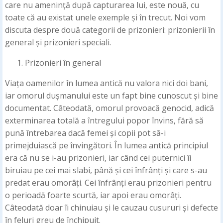
care nu amenință după capturarea lui, este nouă, cu
toate că au existat unele exemple și în trecut. Noi vom
discuta despre două categorii de prizonieri: prizonierii în
general și prizonieri speciali.
Prizonieri în general
Viața oamenilor în lumea antică nu valora nici doi bani,
iar omorul dușmanului este un fapt bine cunoscut și bine
documentat. Câteodată, omorul provoacă genocid, adică
exterminarea totală a întregului popor învins, fără să
pună întrebarea dacă femei și copii pot să-i
primejduiască pe învingători. În lumea antică principiul
era că nu se i-au prizonieri, iar când cei puternici îi
biruiau pe cei mai slabi, până și cei înfrânți și care s-au
predat erau omorâți. Cei înfrânți erau prizonieri pentru
o perioadă foarte scurtă, iar apoi erau omorâți.
Câteodată doar îi chinuiau și le cauzau cusururi și defecte
în feluri greu de închipuit.