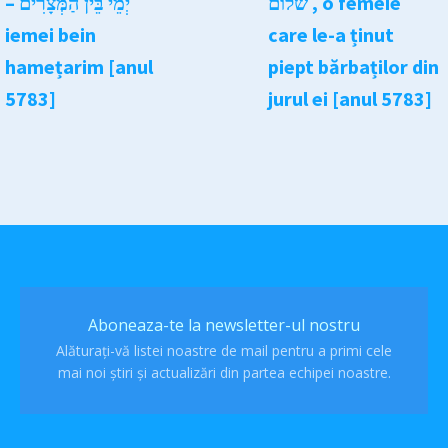
שלום , o femeie
– יְמֵי בֵּין הַמְּצָרִים
iemei bein
care le-a ținut
hamețarim [anul
piept bărbaților din
5783]
jurul ei [anul 5783]
Aboneaza-te la newsletter-ul nostru
Alăturați-vă listei noastre de mail pentru a primi cele
mai noi știri și actualizări din partea echipei noastre.