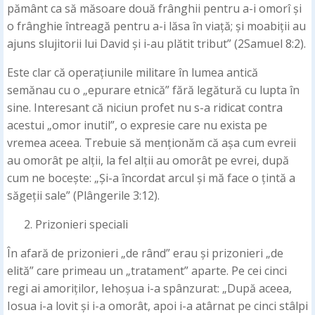
pământ ca să măsoare două frânghii pentru a-i omorî și
o frânghie întreagă pentru a-i lăsa în viață; și moabiții au
ajuns slujitorii lui David și i-au plătit tribut” (2Samuel 8:2).
Este clar că operațiunile militare în lumea antică
semănau cu o „epurare etnică” fără legătură cu lupta în
sine. Interesant că niciun profet nu s-a ridicat contra
acestui „omor inutil”, o expresie care nu exista pe
vremea aceea. Trebuie să menționăm că așa cum evreii
au omorât pe alții, la fel alții au omorât pe evrei, după
cum ne bocește: „Și-a încordat arcul și mă face o țintă a
săgeții sale” (Plângerile 3:12).
Prizonieri speciali
În afară de prizonieri „de rând” erau și prizonieri „de
elită” care primeau un „tratament” aparte. Pe cei cinci
regi ai amoriților, Iehoșua i-a spânzurat: „După aceea,
Iosua i-a lovit și i-a omorât, apoi i-a atârnat pe cinci stâlpi