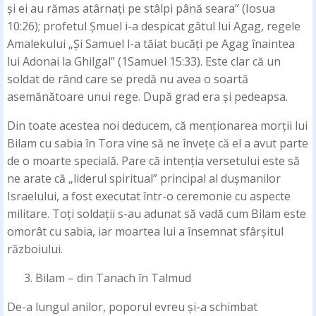
și ei au rămas atârnați pe stâlpi până seara” (Iosua
10:26); profetul Șmuel i-a despicat gâtul lui Agag, regele
Amalekului „Și Samuel l-a tăiat bucăți pe Agag înaintea
lui Adonai la Ghilgal” (1Samuel 15:33). Este clar că un
soldat de rând care se predă nu avea o soartă
asemănătoare unui rege. După grad era și pedeapsa.
Din toate acestea noi deducem, că menționarea morții lui
Bilam cu sabia în Tora vine să ne învețe că el a avut parte
de o moarte specială. Pare că intenția versetului este să
ne arate că „liderul spiritual” principal al dușmanilor
Israelului, a fost executat într-o ceremonie cu aspecte
militare. Toți soldații s-au adunat să vadă cum Bilam este
omorât cu sabia, iar moartea lui a însemnat sfârșitul
războiului.
Bilam – din Tanach în Talmud
De-a lungul anilor, poporul evreu și-a schimbat