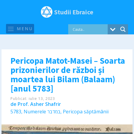
Studii Ebraice
MENU
Pericopa Matot-Masei – Soarta
prizonierilor de război și
moartea lui Bilam (Balaam)
[anul 5783]
Publicat:
iulie 13, 2023
de
Prof. Asher Shafrir
5783
,
Numerele במדבר
,
Pericopa săptămânii