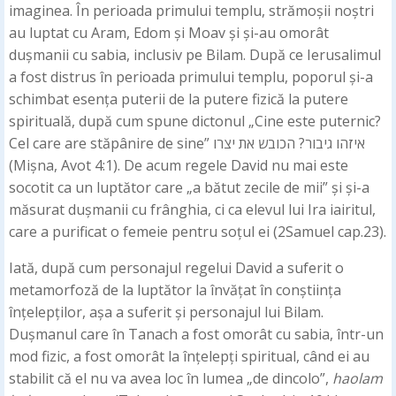
imaginea. În perioada primului templu, strămoșii noștri
au luptat cu Aram, Edom și Moav și și-au omorât
dușmanii cu sabia, inclusiv pe Bilam. După ce Ierusalimul
a fost distrus în perioada primului templu, poporul și-a
schimbat esența puterii de la putere fizică la putere
spirituală, după cum spune dictonul „Cine este puternic?
Cel care are stăpânire de sine” איזהו גיבור? הכובש את יצרו
(Mișna, Avot 4:1). De acum regele David nu mai este
socotit ca un luptător care „a bătut zecile de mii” și și-a
măsurat dușmanii cu frânghia, ci ca elevul lui Ira iairitul,
care a purificat o femeie pentru soțul ei (2Samuel cap.23).
Iată, după cum personajul regelui David a suferit o
metamorfoză de la luptător la învățat în conștiința
înțelepților, așa a suferit și personajul lui Bilam.
Dușmanul care în Tanach a fost omorât cu sabia, într-un
mod fizic, a fost omorât la înțelepți spiritual, când ei au
stabilit că el nu va avea loc în lumea „de dincolo”,
haolam