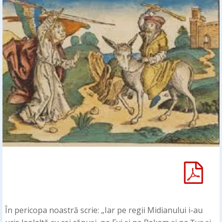
În pericopa noastră scrie: „Iar pe regii Midianului i-au