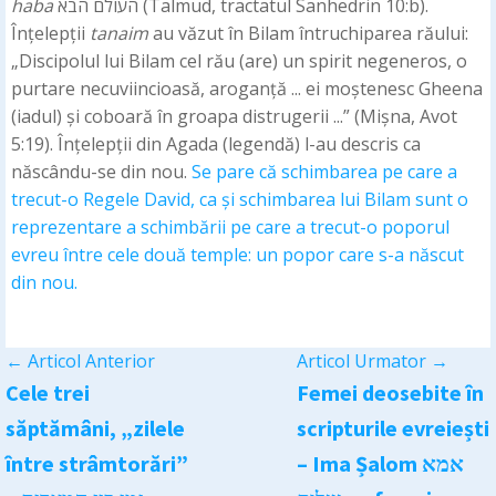
haba
העולם הבא (Talmud, tractatul Sanhedrin 10:b).
Înțelepții
tanaim
au văzut în Bilam întruchiparea răului:
„Discipolul lui Bilam cel rău (are) un spirit negeneros, o
purtare necuviincioasă, aroganță ... ei moștenesc Gheena
(iadul) și coboară în groapa distrugerii ...” (Mișna, Avot
5:19). Înțelepții din Agada (legendă) l-au descris ca
născându-se din nou.
Se pare că schimbarea pe care a
trecut-o Regele David, ca și schimbarea lui Bilam sunt o
reprezentare a schimbării pe care a trecut-o poporul
evreu între cele două temple: un popor care s-a născut
din nou.
←
Articol Anterior
Articol Urmator
→
Cele trei
Femei deosebite în
săptămâni, „zilele
scripturile evreiești
între strâmtorări”
– Ima Șalom אמא