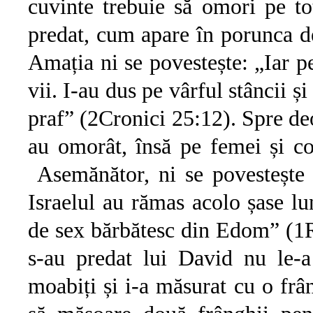
cuvinte trebuie să omori pe to
predat, cum apare în porunca d
Amația ni se povestește: „Iar pe
vii. I-au dus pe vârful stâncii și
praf” (2Cronici 25:12). Spre deo
au omorât, însă pe femei și co
Asemănător, ni se povestește d
Israelul au rămas acolo șase lun
de sex bărbătesc din Edom” (1Re
s-au predat lui David nu le-a
moabiți și i-a măsurat cu o frâ