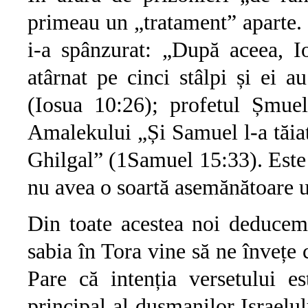
primeau un „tratament” aparte. P
i-a spânzurat: „După aceea, Io
atârnat pe cinci stâlpi și ei a
(Iosua 10:26); profetul Șmuel
Amalekului „Și Samuel l-a tăiat
Ghilgal” (1Samuel 15:33). Este 
nu avea o soartă asemănătoare u
Din toate acestea noi deducem
sabia în Tora vine să ne învețe 
Pare că intenția versetului es
principal al dușmanilor Israelul