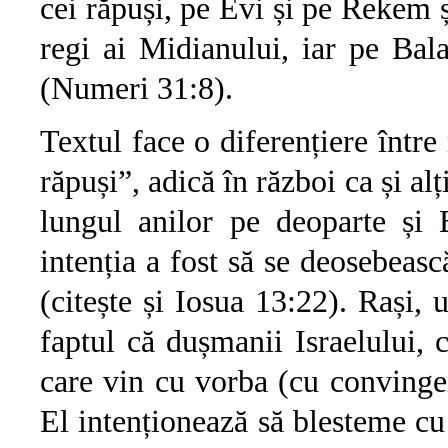
cei răpuși, pe Evi și pe Rekem ș
regi ai Midianului, iar pe Bal
(Numeri 31:8).
Textul face o diferențiere între
răpuși”, adică în război ca și alț
lungul anilor pe deoparte și 
intenția a fost să se deosebeasc
(citește și Iosua 13:22). Rași, 
faptul că dușmanii Israelului, c
care vin cu vorba (cu convinge
El intenționează să blesteme cu