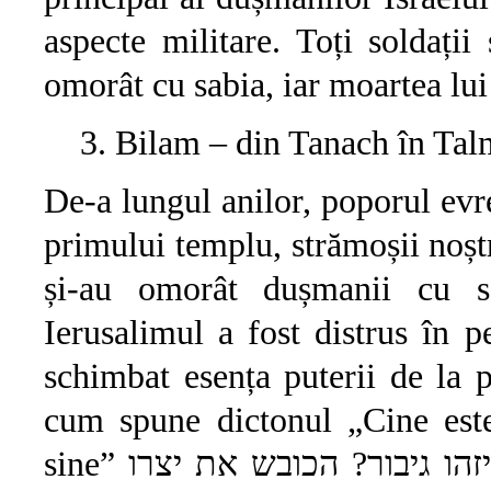
aspecte militare. Toți soldaț
omorât cu sabia, iar moartea lui
Bilam – din Tanach în Ta
De-a lungul anilor, poporul evr
primului templu, strămoșii noș
și-au omorât dușmanii cu s
Ierusalimul a fost distrus în 
schimbat esența puterii de la p
cum spune dictonul „Cine este
sine” איזהו גיבור? הכובש את יצרו (Mișna, Avot 4:1). De acum regele