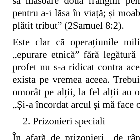
să măsoare două frânghii pent
pentru a-i lăsa în viață; și moabi
plătit tribut” (2Samuel 8:2).
Este clar că operațiunile mi
„epurare etnică” fără legătură 
profet nu s-a ridicat contra ac
exista pe vremea aceea. Trebu
omorât pe alții, la fel alții a
„Și-a încordat arcul și mă face o
Prizonieri speciali
În afară de prizonieri „de rân