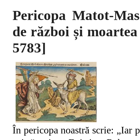
Pericopa Matot-Mase
de război și moartea
5783]
În pericopa noastră scrie: „Iar p