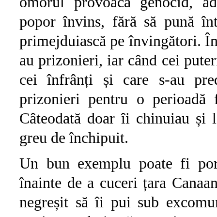
omorul provoacă genocid, adi
popor învins, fără să pună în
primejduiască pe învingători. În
au prizonieri, iar când cei puter
cei înfrânți și care s-au pre
prizonieri pentru o perioadă 
Câteodată doar îi chinuiau și l
greu de închipuit.
Un bun exemplu poate fi poru
înainte de a cuceri țara Canaan
negreșit să îi pui sub excomu