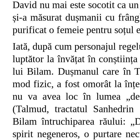
David nu mai este socotit ca un 
și-a măsurat dușmanii cu frânghi
purificat o femeie pentru soțul 
Iată, după cum personajul regel
luptător la învățat în conștiința 
lui Bilam. Dușmanul care în T
mod fizic, a fost omorât la înțel
nu va avea loc în lumea „de
(Talmud, tractatul Sanhedrin 
Bilam întruchiparea răului: „
spirit negeneros, o purtare nec