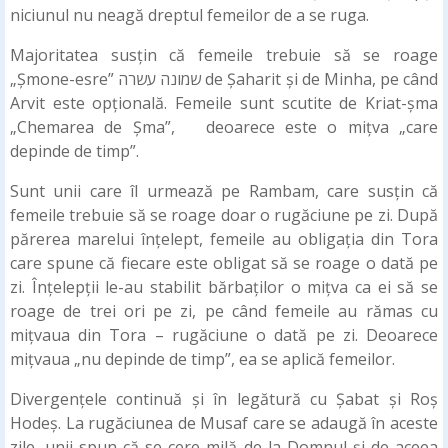
niciunul nu neagă dreptul femeilor de a se ruga.
Majoritatea susțin că femeile trebuie să se roage
„Șmone-esre” שמונה עשרה de Șaharit și de Minha, pe când
Arvit este opțională. Femeile sunt scutite de Kriat-șma
„Chemarea de Șma”, deoarece este o mițva „care
depinde de timp”.
Sunt unii care îl urmează pe Rambam, care susțin că
femeile trebuie să se roage doar o rugăciune pe zi. După
părerea marelui înțelept, femeile au obligația din Tora
care spune că fiecare este obligat să se roage o dată pe
zi. Înțelepții le-au stabilit bărbaților o mițva ca ei să se
roage de trei ori pe zi, pe când femeile au rămas cu
mițvaua din Tora – rugăciune o dată pe zi. Deoarece
mițvaua „nu depinde de timp”, ea se aplică femeilor.
Divergențele continuă și în legătură cu Șabat și Roș
Hodeș. La rugăciunea de Musaf care se adaugă în aceste
zile, unii spun că se cere milă de la Domnul și de aceea