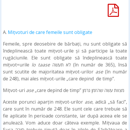
A.
Mițvoturi de care femeile sunt obligate
Femeile, spre deosebire de bărbați, nu sunt obligate să
îndeplinească toate mițvot-urile și să participe la toate
rugăciunile. Ele sunt obligate să îndeplinească toate
mițvot=urile
lo taase
לא תעשה (în număr de 365), însă
sunt scutite de majoritatea mițvot-urilor
ase
(în număr
de 248), mai ales mițvot-urile „care depind de timp”.
Mițvot-uri
ase
„care depind de timp” מצוות עשה שהזמן גרמן
Aceste porunci aparțin mițvot-urilor
ase
, adică „să faci”,
care sunt în număr de 248. Ele sunt cele care trebuie să
fie aplicate în perioade constante, iar după aceea ele se
anulează. Vom aduce doar câteva exemple. Mițvaua de
Suca סוכה trebuie ținută doar în zilele de Sărbătoare a