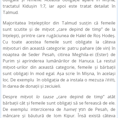
tractatul Kidușin 1:7, iar apoi este tratat detailat în
Talmud.
Majoritatea înțelepților din Talmud susțin că femeile
sunt scutite și de mițvot „care depind de timp” de la
înțelepți, printre care rugăciunea de Halel de Roș Hodeș.
Cu toate acestea femeile sunt obligate la câteva
mițvoturi din această categorie: patru pahare (de vin) în
noaptea de Seder Pesah, citirea Meghila-ei (Ester) de
Purim și aprinderea lumânărilor de Hanuca. La restul
mițvot-urilor din această categorie, femeile și bărbații
sunt obligați în mod egal. Așa scrie în Mișna, în același
loc. De exemplu în obligația de a instala o mezuza מזוזה,
în darea de donații și zeciuieli.
Despre mițvot
lo taase
„care depind de timp” atât
bărbații cât și femeile sunt obligați să se ferească de ele.
De exemplu: interzicerea de
hameț
חמץ de Pesah, de
mâncare și băutură de Iom Kipur. Însă există câteva