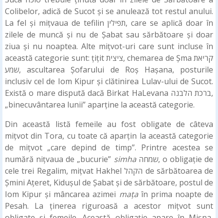
Colibelor, adică de Sucot și se anulează tot restul anului.
La fel și mițvaua de tefilin תפילין, care se aplică doar în
zilele de muncă și nu de Șabat sau sărbătoare și doar
ziua și nu noaptea. Alte mițvot-uri care sunt incluse în
această categorie sunt: țițit ציצית, chemarea de Șma קריאת
שמע, ascultarea Șofarului de Roș Hașana, posturile
inclusiv cel de Iom Kipur și clătinirea Lulav-ului de Sucot.
Există o mare dispută dacă Birkat HaLevana ברכת הלבנה,
„binecuvântarea lunii” aparține la această categorie.
Din această listă femeile au fost obligate de câteva
mițvot din Tora, cu toate că aparțin la această categorie
de mițvot „care depind de timp”. Printre acestea se
numără nițvaua de „bucurie”
simha
שמחה, o obligație de
cele trei Regalim, mițvat Hakhel הקהל de sărbătoarea de
Șmini Ațeret, Kidușul de Șabat și de sărbătoare, postul de
Iom Kipur și mâncarea azimei
mața
în prima noapte de
Pesah. La ținerea riguroasă a acestor mițvot sunt
obligate și femeile. Această obligație apare în Mișna,