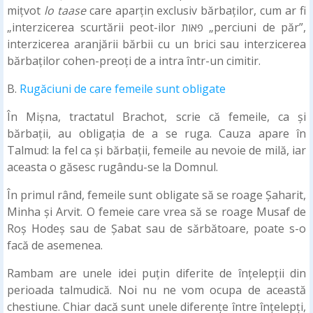
mițvot
lo taase
care aparțin exclusiv bărbaților, cum ar fi
„interzicerea scurtării peot-ilor פאות „perciuni de păr”,
interzicerea aranjării bărbii cu un brici sau interzicerea
bărbaților cohen-preoți de a intra într-un cimitir.
B.
Rugăciuni de care femeile sunt obligate
În Mișna, tractatul Brachot, scrie că femeile, ca și
bărbații, au obligația de a se ruga. Cauza apare în
Talmud: la fel ca și bărbații, femeile au nevoie de milă, iar
aceasta o găsesc rugându-se la Domnul.
În primul rând, femeile sunt obligate să se roage Șaharit,
Minha și Arvit. O femeie care vrea să se roage Musaf de
Roș Hodeș sau de Șabat sau de sărbătoare, poate s-o
facă de asemenea.
Rambam are unele idei puțin diferite de înțelepții din
perioada talmudică. Noi nu ne vom ocupa de această
chestiune. Chiar dacă sunt unele diferențe între înțelepți,