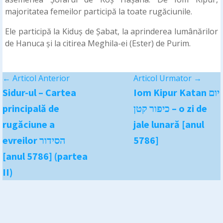
majoritatea femeilor participă la toate rugăciunile.
Ele participă la Kiduș de Șabat, la aprinderea lumânărilor
de Hanuca și la citirea Meghila-ei (Ester) de Purim.
←
Articol Anterior
Articol Urmator
→
Sidur-ul – Cartea
Iom Kipur Katan יום
principală de
כיפור קטן – o zi de
rugăciune a
jale lunară [anul
evreilor הסידור
5786]
[anul 5786] (partea
II)