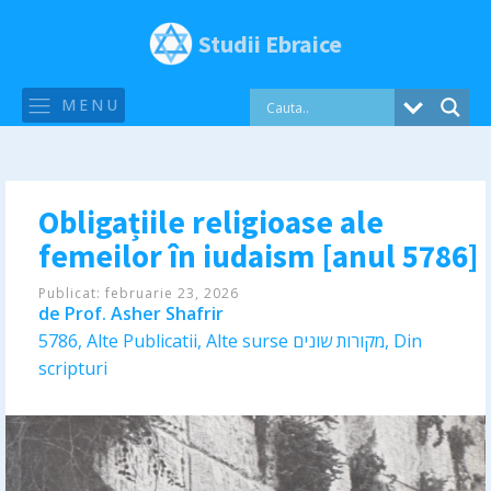
Studii Ebraice
MENU
Obligațiile religioase ale
femeilor în iudaism [anul 5786]
Publicat:
februarie 23, 2026
de
Prof. Asher Shafrir
5786
,
Alte Publicatii
,
Alte surse מקורות שונים
,
Din
scripturi