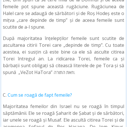
femeile pot spune această rugăciune. Rugăciunea de
Halel care se adaugă de sărbători și de Roș Hodeș este o
mițva „care depinde de timp” și de aceea femeile sunt
scutite de a-l spune.
După majoritatea înțelepților femeile sunt scutite de
ascultarea citirii Torei care „depinde de timp”. Cu toate
acestea, ei susțin că este bine ca ele să asculte citirea
Torei întregul an. La ridicarea Torei, femeile ca și
bărbații sunt obligați să citească literele de pe Tora și să
spună „VeZot HaTora” וזאת התורה.
C.
Cum se roagă de fapt femeile?
Majoritatea femeilor din Israel nu se roagă în timpul
săptămânii. Ele se roagă Șaharit de Șabat și de sărbători,
iar unele se roagă și Musaf. Ele ascultă citirea Torei și de
asemenea Șofarul de Roș Hașana. De Iom Kipur,