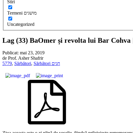
Stiri
Termeni מושגים
Uncategorized
Lag (33) BaOmer și revolta lui Bar Cohva 
Publicat:
mai 23, 2019
de
Prof. Asher Shafrir
5779
,
Sărbători
,
Sărbători חגים
Ziua aceasta este o zi plină de veselie, fiindcă prilejuiește rememorar