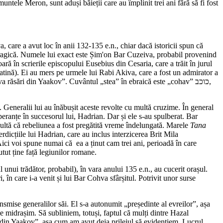
ntele Meron, sunt aduși băieții care au împlinit trei ani fără să fi fost
a, care a avut loc în anii 132-135 e.n., chiar dacă istoricii spun că
de tragică. Numele lui exact este Șim'on Bar Cuzeiva, probabil provenind
 în scrierile episcopului Eusebius din Cesaria, care a trăit în jurul
latină). Ei au mers pe urmele lui Rabi Akiva, care a fost un admirator a
a răsări din Yaakov”. Cuvântul „stea” în ebraică este „cohav” כוכב,
. Generalii lui au înăbușit aceste revolte cu multă cruzime. În general
speranțe în succesorul lui, Hadrian. Dar și ele s-au spulberat. Bar
zultă că rebeliunea a fost pregătită vreme îndelungată. Marele
Tana
erdicțiile lui Hadrian, care au inclus interzicerea Brit Mila
 Aici voi spune numai că ea a ținut cam trei ani, perioadă în care
utut ține față legiunilor romane.
 unui trădător, probabil), în vara anului 135 e.n., au cucerit orașul.
i, în care i-a venit și lui Bar Cohva sfârșitul. Potrivit unor surse
nsmise generalilor săi. El s-a autonumit „președinte al evreilor”, așa
 midrașim. Să subliniem, totuși, faptul că mulți dintre Hazal
 din Yaakov”, așa cum am avut deja prilejul să evidențiem. Lucrul