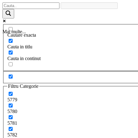
Mai multe...
Cautare exacta
Cauta in titlu
Cauta in continut
Filtru Categorie
5779
5780
5781
5782