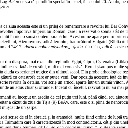
Lag BaOmer s-a răspândit în special în Israel, în secolul 20. Acolo, pe mu
חלאקה.
eea că ziua aceasta este și un prilej de rememorare a revoltei lui Bar Cohv
 al revoltei împotriva Imperiului Roman, care i-a rezervat o soartă atât 
ntit în nici o sursă contemporană lui. Acest nume apare pentru prima oară
 elevii lui, Hieronymus, adică Ieronim, traducătorul Vulgatei (Biblia în 
 Numeri 24:17„
darach cohav miyaakov„
דרך כוכב מיעקב
, adică
„o stea v
lor din diaspora, mai exact din regiunile Egipt, Cipru, Cyrenaica (Libia)
atitudinea sa față de creștini, mult mai concesivă. Evreii și-au pus multe 
în ciuda experienței tragice din ultimul secol. Din probe arheologice re
egătură cu catastrofa care ar putea veni. Dar opoziția acestora față de int
crie revolta în detaliu, voi scrie un articol aparte într-un număr viitor..
unde au adus chiar și ofrande. Încetul cu încetul, răzvrătiții nu au mai p
manii au început un asediu de cel puțin trei luni, până când, (cu ajutorul
Beitar a căzut de ziua de Tiș'a (9) BeAv, care, este o zi plină de nenorocir
it mușcat de un șarpe.
ri scrise de el în ebraică și în aramaică, multe fiind ordine de luptă tra
Talmudim care îl caracterizează în mod contradictoriu, cât și din unele
upranumit după Numeri 24:17„
darach cohav miyaakov”
„o stea va răsări