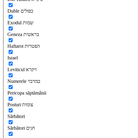
Duble כפולים
Exodul שמות
Geneza בראשית
Haftarot הפטרות
Israel
Leviticul ויקרא
Numerele במדבר
Pericopa săptămânii
Posturi צומות
Sărbători
Sărbători חגים