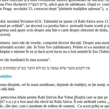
ișna
Pros HaAțeret
פרוס העצרת, adică ajun de sărbătoare. După ce controversa între înțelepți din Evul Mediu dacă data este 18 Iyyar sau 20
 Praga secolului 15, cunoscut drept ”părintele tradițiilor așkenaz”), a soc
ul, tractatul Yevamot 62:b. Talmudul ne spune că Rabi Akiva avea 12 000
nul pe celălalt”, iar decesul s-a produs într-o perioadă foarte scurtă 
rima oară apare scris despre asta într-o carte despre obiceiuri de doliu,
Șavuot).
cretarea unei zile de veselie, comportă diverse discuții. Despre asta auzi
sformării acestei zile în Yom Tov (sărbătoare). Printre ei s-a numărat ș
ntâmplat o minune în ea și dacă acest lucru nu a fost amintit în Șas (Talm
re (de lumânări) în ziua aceasta”.
אין לקבוע מועד שלא נעשה בו נס ולא הוזכר בש"ס ובפוסקים ב
dițiilor
eara dinainte, ori în seara următoare, depinde de tradiție), se țin nunți, s
 altă dată.
elă care se ține este הילולת רבי שמעון בר יוחאי - - petrecerea
hilula
pentru Rabi Șim'on Bar Yohai (Rașbi) care se ține pe 
(67 e.n.) și a fost unul din elevii lui Rabi Akiva. Îi este atribuită cartea
zile, câte ține, cam o jumătate de milion de oameni. Cu acest prilej se ap