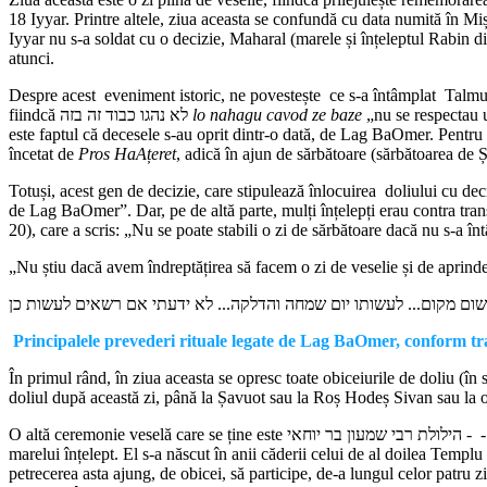
18 Iyyar. Printre altele, ziua aceasta se confundă cu data numită în M
Iyyar nu s-a soldat cu o decizie, Maharal (marele și înțeleptul Rabin din
atunci.
Despre acest eveniment istoric, ne povestește ce s-a întâmplat Talmud
fiindcă לא נהגו כבוד זה בזה
lo nahagu cavod ze baze
„nu se respectau u
este faptul că decesele s-au oprit dintr-o dată, de Lag BaOmer. Pentru p
încetat de
Pros HaAțeret
, adică în ajun de sărbătoare (sărbătoarea de 
Totuși, acest gen de decizie, care stipulează înlocuirea doliului cu de
de Lag BaOmer”. Dar, pe de altă parte, mulți înțelepți erau contra tran
20), care a scris: „Nu se poate stabili o zi de sărbătoare dacă nu s-a î
„Nu știu dacă avem îndreptățirea să facem o zi de veselie și de aprinde
שום מקום... לעשותו יום שמחה והדלקה... לא ידעתי אם רשאים לעשות כן
Principalele prevederi rituale legate de Lag BaOmer, conform tra
În primul rând, în ziua aceasta se opresc toate obiceiurile de doliu (în s
doliul după această zi, până la Șavuot sau la Roș Hodeș Sivan sau la o
O altă ceremonie ves
marelui înțelept. El s-a născut în anii căderii celui de al doilea Templu 
petrecerea asta ajung, de obicei, să participe, de-a lungul celor patru 