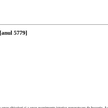
[anul 5779]
ea unor obiceiuri și a unor evenimente istorice generatoare de bucurie. A