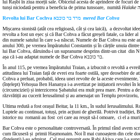
lui Rașbi în ziua morții sale. Obiceiul acesta de aprindere de focuri de 
tunși niciodată pentru a beneficia de prima tunsoare, numită
Halake
Revolta lui Bar Cochva
מרד בר כוכבא
mered Bar Cohva
Mișcarea sionistă (atât cea religioasă, cât și cea laică), a dezvoltat id
revolta a fost un eșec și că Bar Cohva a făcut greșeli fatale, ca lider
din numele satului în care s-a născut. Numele de Bar Cohva nu este ami
anului 300, pe vremea împăratului Constantin și în cărțile unuia dintre
lui Bar Cohva, dăruindu-i un supranume desprins dintr-un citat din
așa că i-au adaptat numele de Bar Cohva בר כוכבא.
În anul 115, pe vremea împăratului Traian, a izbucnit o revoltă a evrei
atitudinea lui Traian față de evrei era foarte ostilă, spre deosebire de 
Cohva a preluat, probabil, ideea unei revolte de la aceste evenimente, 
(înțelept) Yehoșua Ben Hananya i-a avertizat pe inițiatorii revoltei în l
(circumciziei) și interzicerea Șabatului era mult prea mare. Pentru a des
răzvrătiții au cucerit Ierusalimul și au amenajat un Templu provizoriu, 
Ultima redută a fost orașul Beitar, la 11 km., în sudul Ierusalimului. Ro
Luptele au continuat, totuși, prin acțiuni de gherilă. Potrivit tradiției, 
istorice nu romanii au fost cei care au reușit să-l omoare, ci el a mur
Bar Cohva este o personalitate controversată. În primul rând avem scriso
cum făcuseră și primii Hașmonaim. Noi îl mai cunoaștem din cele două 
(înțelepți) l-au admirat . Cel mai renumit este Rabi Akiva care l-a s