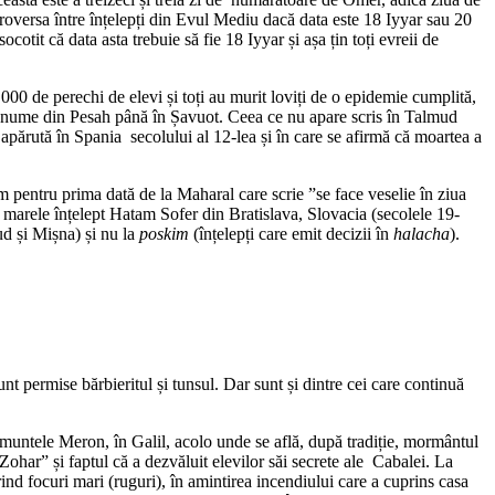
otit că data asta trebuie să fie 18 Iyyar și așa țin toți evreii de
 de perechi de elevi și toți au murit loviți de o epidemie cumplită,
și anume din Pesah până în Șavuot. Ceea ce nu apare scris în Talmud
 apărută în Spania secolului al 12-lea și în care se afirmă că moartea a
m pentru prima dată de la Maharal care scrie ”se face veselie în ziua
i marele înțelept Hatam Sofer din Bratislava, Slovacia (secolele 19-
ud și Mișna) și nu la
poskim
(înțelepți care emit decizii în
halacha
).
unt permise bărbieritul și tunsul. Dar sunt și dintre cei care continuă
muntele Meron, în Galil, acolo unde se află, după tradiție, mormântul
 „Zohar” și faptul că a dezvăluit elevilor săi secrete ale Cabalei. La
rind focuri mari (ruguri), în amintirea incendiului care a cuprins casa