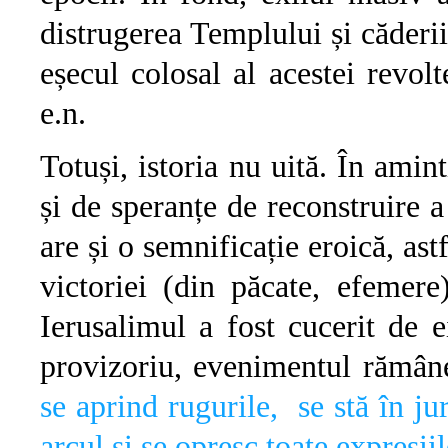
distrugerea Templului și căderii
eșecul colosal al acestei revol
e.n.
Totuși, istoria nu uită. În amin
și de speranțe de reconstruire a
are și o semnificație eroică, ast
victoriei (din păcate, efemer
Ierusalimul a fost cucerit de 
provizoriu, evenimentul rămâne
se aprind rugurile, se stă în ju
arcul și se opresc toate expresiil