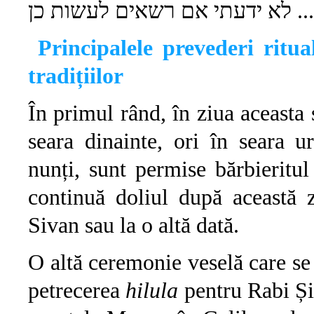
.. לא ידעתי אם רשאים לעשות כן
Principalele prevederi rit
tradițiilor
În primul rând, în ziua aceasta 
seara dinainte, ori în seara u
nunți, sunt permise bărbieritul
continuă doliul după această 
Sivan sau la o altă dată.
O altă ceremonie veselă care se ține este מעון בר יוחאי
petrecerea
hilula
pentru Rabi Și