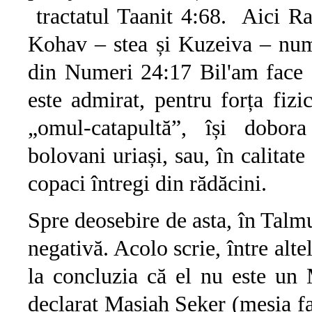
tractatul Taanit 4:68. Aici Ra
Kohav – stea și Kuzeiva – nume
din Numeri 24:17 Bil'am face a
este admirat, pentru forța fiz
„omul-catapultă”, își dobora
bolovani uriași, sau, în calitat
copaci întregi din rădăcini.
Spre deosebire de asta, în Talm
negativă. Acolo scrie, între altel
la concluzia că el nu este un 
declarat Mașiah Șeker (mesia fa