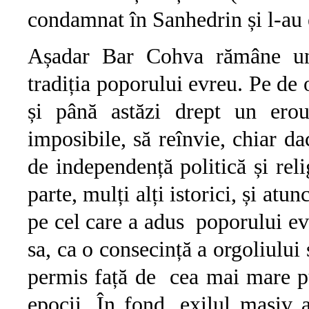
condamnat în Sanhedrin și l-au 
Așadar Bar Cohva rămâne un p
tradiția poporului evreu. Pe de o 
și până astăzi drept un erou
imposibile, să reînvie, chiar da
de independență politică și reli
parte, mulți alți istorici, și atu
pe cel care a adus poporului ev
sa, ca o consecință a orgoliului 
permis față de cea mai mare pu
epocii. În fond, exilul masiv