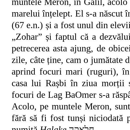
muntele Meron, în Galil, acolo 
marelui înțelept. El s-a născut î
(67 e.n.) și a fost unul din elevi
„Zohar” și faptul că a dezvălui
petrecerea asta ajung, de obicei
zile, câte ține, cam o jumătate 
aprind focuri mari (ruguri), î
casa lui Rașbi în ziua morții 
focuri de Lag BaOmer s-a răspând
Acolo, pe muntele Meron, sunt a
fără să fi fost tunși niciodată
numită
Halake
חלאקה.