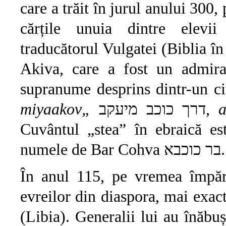
care a trăit în jurul anului 300
cărțile unuia dintre elevi
traducătorul Vulgatei (Biblia în
Akiva, care a fost un admira
supranume desprins dintr-un 
miyaakov„
דרך כוכב מיעקב
, 
Cuvântul „stea” în ebraică este „cohav” כוכב, a
numele de Bar Cohva בר כוכבא.
În anul 115, pe vremea împăra
evreilor din diaspora, mai exac
(Libia). Generalii lui au înăbu