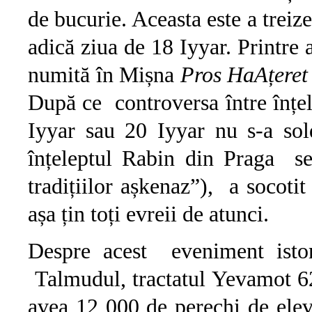
de bucurie. Aceasta este a treiz
adică ziua de 18 Iyyar. Printre 
numită în Mișna
Pros HaAțere
După ce controversa între înțe
Iyyar sau 20 Iyyar nu s-a sol
înțeleptul Rabin din Praga se
tradițiilor așkenaz”), a socotit
așa țin toți evreii de atunci.
Despre acest eveniment istor
Talmudul, tractatul Yevamot 6
avea 12 000 de perechi de elevi