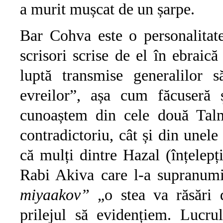
a murit mușcat de un șarpe.
Bar Cohva este o personalitat
scrisori scrise de el în ebraic
luptă transmise generalilor s
evreilor”, așa cum făcuser
cunoaștem din cele două Talm
contradictoriu, cât și din unele
că mulți dintre Hazal (înțelepț
Rabi Akiva care l-a supranu
miyaakov”
„o stea va răsări
prilejul să evidențiem. Lucru