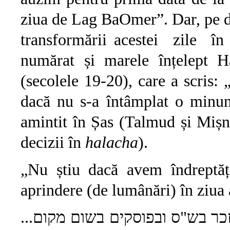
ziua de Lag BaOmer”. Dar, pe de 
transformării acestei zile în
numărat și marele înțelept H
(secolele 19-20), care a scris: 
dacă nu s-a întâmplat o minun
amintit în Șas (Talmud și Mișn
decizii în
halacha
).
„Nu știu dacă avem îndreptăț
aprindere (de lumânări) în ziua 
הוזכר בש"ס ובפוסקים בשום מקום