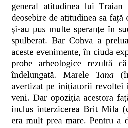
general atitudinea lui Traian 
deosebire de atitudinea sa față 
și-au pus multe speranțe în su
spulberat. Bar Cohva a prelua
aceste evenimente, în ciuda exp
probe arheologice rezultă că
îndelungată. Marele
Tana
(în
avertizat pe inițiatorii revoltei
veni. Dar opoziția acestora faț
inclus interzicerea Brit Mila (
era mult prea mare. Pentru a de