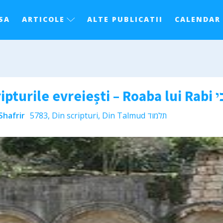
SA
ARTICOLE
ALTE PUBLICATII
CALENDAR
Shafrir
5783
,
Din scripturi
,
Din Talmud תלמוד