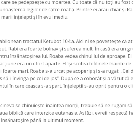
” care se pedepsește cu moartea. Cu toate că nu toți au fost 
cunoașterea legilor de către roabă. Printre ei arau chiar și 
arii înțelepți și în evul mediu.
ilonean tractatul Ketubot 104:a. Aici ni se povestește că at
. Rabi era foarte bolnav și suferea mult. În casă era un grup
ntru însănătoșirea lui. Roaba vedea chinul lui de aproape. E
 acțiune era un efort aparte. El își scotea tefilinele înainte de
 foarte mari. Roaba s-a urcat pe acoperiș și s-a rugat: „Cei de
sus să-i învingă pe cei de jos”. După ce a coborât și a văzut că
ul în care ceașca s-a spart, înțelepții s-au oprit pentru o cli
ă cineva se chinuiește înaintea morții, trebuie să ne rugăm s
aua biblică care interzice eutanasia. Astăzi, evreii respectă 
 însănătoșire până la ultimul moment.