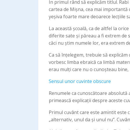
În primul rând să explicăm titlul. Ra
cartea de Mișna, cea mai importantă c
yeșiva foarte mare deoarece lecțiile sa
La această școală, ca de altfel la oric
diferite sate și păreau a fi extrem de
căci nu știm numele lor, era extrem de
Ca să înțelegem, trebuie să explicăm ca
vorbesc limba ebraică ca limbă maternă
erau mulți care nu o cunoșteau bine, i
Sensul unor cuvinte obscure
Renumele ca cunoscătoare absolută a li
primească explicații despre aceste cu
Primul cuvânt care este amintit este 
„alternativ, unul da și unul nu”. Cuvâ