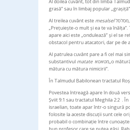
Al doilea cuvânt, tot din limba Talmud
grasă” sau în limbaj popular „grașiță”
Al treilea cuvânt este
mesalsel
מסלסל, „ondulează”. Cuvântul este biblic și se află între altele în Proverbi 4:8 de unde a luat-o și roaba:
„Prețuiește-o mult și ea te va înălța”
apare aici este „ondulează” și el se 
obstacol pentru atacatori, dar pe de al
Al patrulea cuvânt pare a fi cel mai s
substantivul
matate
מטאטא„o mătură”. Aceste cuvinte apar o singură dată în Vechiul Testament, în cartea lui Isaia 14:23: „... îi voi
mătura cu mătura nimicirii”.
În Talmudul Babilonean tractatul Roș 
Povestea întreagă apare în două versi
Șviit 9:1 sau tractatul Meghila 2:2 . 
israelian, toate apar într-o singură p
folosite la aceste discuții sunt cele o
probabil o combinație între cunoaștere
bun profesor care se putea găsi, Rabi