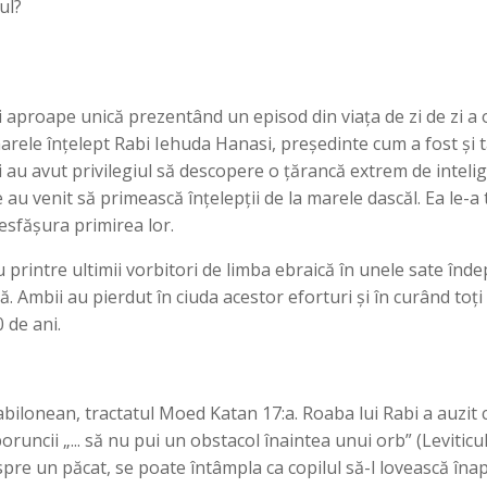
ul?
 aproape unică prezentând un episod din viața de zi de zi a o
 marele înțelept Rabi Iehuda Hanasi, președinte cum a fost și
 ei au avut privilegiul să descopere o țărancă extrem de intel
ce au venit să primească înțelepții de la marele dascăl. Ea le
esfășura primirea lor.
au printre ultimii vorbitori de limba ebraică în unele sate înde
. Ambii au pierdut în ciuda acestor eforturi și în curând toți
 de ani.
lonean, tractatul Moed Katan 17:a. Roaba lui Rabi a auzit că
oruncii „... să nu pui un obstacol înaintea unui orb” (Leviticul
spre un păcat, se poate întâmpla ca copilul să-l lovească îna