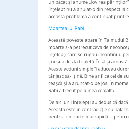
un păcat și anume „lovirea părinților
înțelept nu a anulat-o din respect la 
această problemă a continuat printre m
Moartea lui Rabi
Această poveste apare în Talmudul Bab
moarte s-a petrecut ceva de neconceput
înțelepți care se rugau încontinuu pe
și ieșea des la toaletă. Însă și această
Aceste acțiuni simple îi aduceau dureri
tânjesc să-l țină. Bine ar fi ca cei de 
ceașcă și a aruncat-o pe jos. În moment
Rabi a trecut pe lumea cealaltă.
De aici unii înțelepți au dedus că dac
Aceasta este în contradicție cu halach
pentru o moarte mai rapidă ci pentru
Ce mai știm despre roabă?