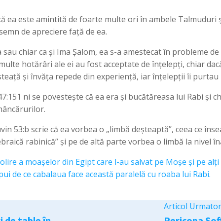
că ea este amintită de foarte multe ori în ambele Talmuduri 
 semn de apreciere față de ea.
a sau chiar ca și Ima Șalom, ea s-a amestecat în probleme de 
 multe hotărâri ale ei au fost acceptate de înțelepți, chiar da
teață și învăța repede din experiență, iar înțelepții îi purtau
:151 ni se povestește că ea era și bucătăreasa lui Rabi și ch
mâncărurilor.
vin 53:b scrie că ea vorbea o „limbă deșteaptă”, ceea ce îns
braică rabinică” și pe de altă parte vorbea o limbă la nivel îna
olire a moașelor din Egipt care l-au salvat pe Moșe și pe alți
ui de ce cabalaua face această paralelă cu roaba lui Rabi.
Articol Urmato
 de table în
Pericopa Șoft