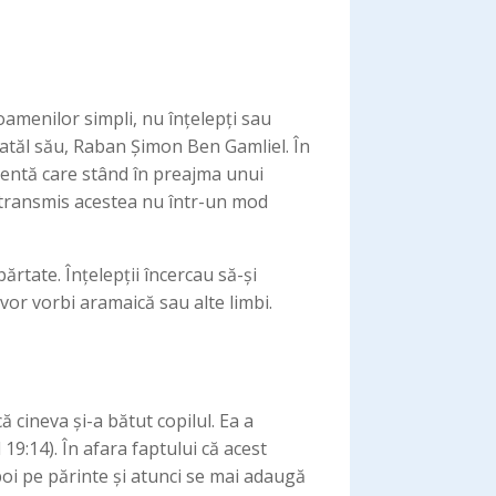
amenilor simpli, nu înțelepți sau
 tatăl său, Raban Șimon Ben Gamliel. În
igentă care stând în preajma unui
-a transmis acestea nu într-un mod
părtate. Înțelepții încercau să-și
 vor vorbi aramaică sau alte limbi.
 cineva și-a bătut copilul. Ea a
 19:14). În afara faptului că acest
poi pe părinte și atunci se mai adaugă