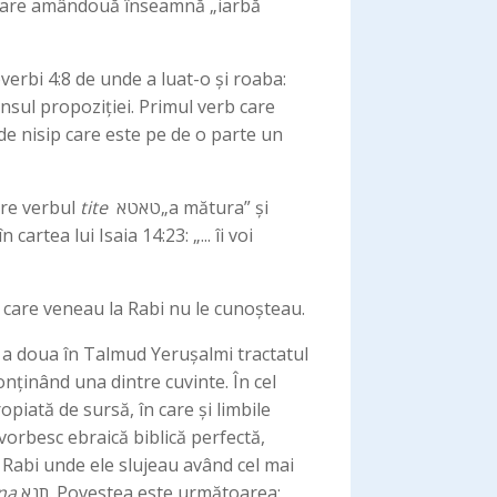
ensul propoziției. Primul verb care
de nisip care este pe de o parte un
pre verbul
tite
טאטא„a mătura” și
i care veneau la Rabi nu le cunoșteau.
r a doua în Talmud Yerușalmi tractatul
onținând una dintre cuvinte. În cel
piată de sursă, în care și limbile
 vorbesc ebraică biblică perfectă,
i Rabi unde ele slujeau având cel mai
na
תנא. Povestea este următoarea: