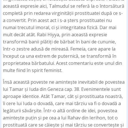
această expresie aici, Talmudul se referă la o întorsătură
completă prin redarea virginității prostituatei după ce s-
a convertit. Prin acest act i s-a șters prostituatei nu
numai trecutul imoral, ci și integritatea fizică. Dar mai
mult decât atât. Rabi Hiyya, prin această expresie
transformă banii plătiți de bărbat în bani de cununie,
într-o zestre adusă de mireasă. Femeia, care apare la
început ca una extrem de puternică, se transformă în
proprietatea bărbatului. Acest comentariu este unul din
multe fiind în spirit feminist.
Însă această poveste ne amintește inevitabil de povestea
lui Tamar și Iuda din Geneza cap. 38. Evenimentele sunt
aproape identice. Atât Tamar, cât și prostituata noastră,
îi cere lui Iuda o dovadă, care mai târziu va fi o dovadă a
legăturii săvârșite. Într-o altă ordine de idei, povestea
amintește puțin și pe cea a lui Rahav din Ierihon, tot o
prostituată care se căiește și mai târziu se convertește și