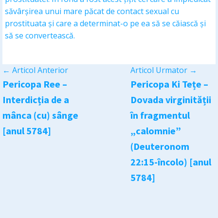
săvârșirea unui mare păcat de contact sexual cu
prostituata și care a determinat-o pe ea să se căiască și
să se convertească.
←
Articol Anterior
Articol Urmator
→
Pericopa Ree –
Pericopa Ki Tețe –
Interdicția de a
Dovada virginității
mânca (cu) sânge
în fragmentul
[anul 5784]
„calomnie”
(Deuteronom
22:15-încolo) [anul
5784]