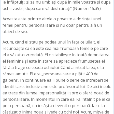
le înfăptuiți; și să nu umblați după inimile voastre și după
ochii voștri, după care vă desfrânați” (Numeri 15:39).
Aceasta este printre altele o poveste a dorinței unei
femei pentru personalizare și nu doar pentru a fi un
obiect de sex.
Acum, când ei stau pe podea unul în fața celuilalt, el
recunoaște că ea este cea mai frumoasă femeie pe care
el a văzut-o vreodată. El o stabilește în toată demnitatea
ei feminină și este în stare să aprecieze frumusețea ei
fără a trage cu coada ochiului. Când a intrat la ea, el a
rămas amuțit. El era „persoana care a plătit 400 de
galbeni”. În continuare ea îi pune o serie de întrebări de
identificare, inclusiv cine este profesorul lui. De aici încolo
ea trece din lumea impersonalității spre o sferă nouă de
personalizare. În momentul în care ea l-a întâlnit pe el ca
pe o persoană, ea însăși a devenit o persoană. Iar el a
câștigat o inimă nouă și vede cu ochi noi. Acum, mițva de