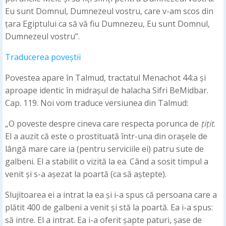
Eu sunt Domnul, Dumnezeul vostru, care v-am scos din
țara Egiptului ca să vă fiu Dumnezeu, Eu sunt Domnul,
Dumnezeul vostru”.
Traducerea poveștii
Povestea apare în Talmud, tractatul Menachot 44:a și
aproape identic în midrașul de halacha Sifri BeMidbar.
Cap. 119. Noi vom traduce versiunea din Talmud:
„O poveste despre cineva care respecta porunca de
țițit
.
El a auzit că este o prostituată într-una din orașele de
lângă mare care ia (pentru serviciile ei) patru sute de
galbeni. El a stabilit o vizită la ea. Când a sosit timpul a
venit și s-a așezat la poartă (ca să aștepte).
Slujitoarea ei a intrat la ea și i-a spus că persoana care a
plătit 400 de galbeni a venit și stă la poartă. Ea i-a spus:
să intre. El a intrat. Ea i-a oferit șapte paturi, șase de