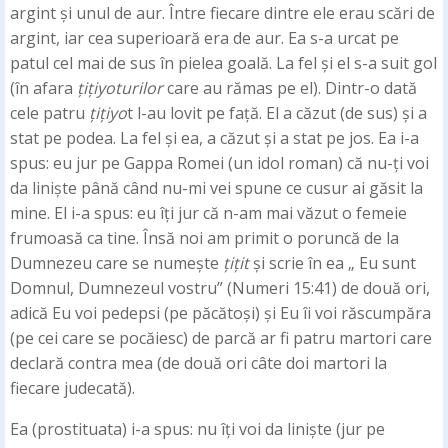
argint și unul de aur. Între fiecare dintre ele erau scări de
argint, iar cea superioară era de aur. Ea s-a urcat pe
patul cel mai de sus în pielea goală. La fel și el s-a suit gol
(în afara
țițiyoturilor
care au rămas pe el). Dintr-o dată
cele patru
țițiyo
t l-au lovit pe față. El a căzut (de sus) și a
stat pe podea. La fel și ea, a căzut și a stat pe jos. Ea i-a
spus: eu jur pe Gappa Romei (un idol roman) că nu-ți voi
da liniște până când nu-mi vei spune ce cusur ai găsit la
mine. El i-a spus: eu îți jur că n-am mai văzut o femeie
frumoasă ca tine. Însă noi am primit o poruncă de la
Dumnezeu care se numește
țițit
și scrie în ea „ Eu sunt
Domnul, Dumnezeul vostru” (Numeri 15:41) de două ori,
adică Eu voi pedepsi (pe păcătoși) și Eu îi voi răscumpăra
(pe cei care se pocăiesc) de parcă ar fi patru martori care
declară contra mea (de două ori câte doi martori la
fiecare judecată).
Ea (prostituata) i-a spus: nu îți voi da liniște (jur pe