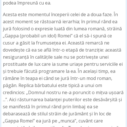
podea împreună cu ea.
Acesta este momentul începerii celei de a doua faze. În
acest moment se răstoarnă ierarhia; în primul rând ea
jură folosind o expresie luată din lumea romană, străină
„Gappa (probabil un idol) Romei” că el să-i spună ce
cusur a găsit la frumusețea ei. Această remarcă ne
dovedește că ea se află într-o etapă de tranziție: această
nesiguranță în calitățile sale nu se potrivește unei
prostituate de lux care ia sume uriașe pentru serviciile ei
și trebuie făcută programare la ea. În același timp, ea
rămâne în teapa ei când se jură într-un mod roman,
păgân. Replica bărbatului este tipică a unui om
credincios: „Domnul nostru ne-a poruncit o mițva ușoară
...”. Aici răsturnarea balanței puterilor este desăvârșită și
se manifestă în primul rând prin limbaj: ea se
debarasează de stilul străin de jurământ și în loc de
„Gappa Romei” ea jură pe „munca”, cuvânt care