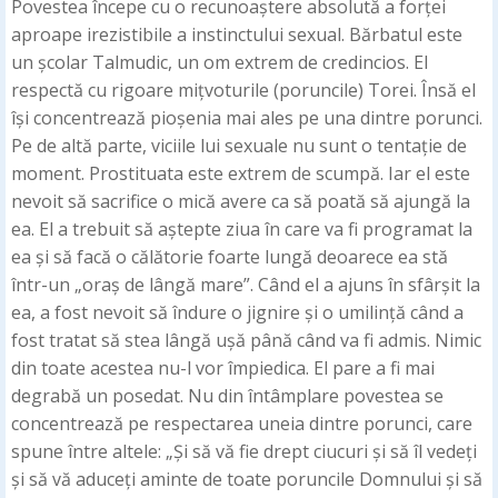
Povestea începe cu o recunoaștere absolută a forței
aproape irezistibile a instinctului sexual. Bărbatul este
un școlar Talmudic, un om extrem de credincios. El
respectă cu rigoare mițvoturile (poruncile) Torei. Însă el
își concentrează pioșenia mai ales pe una dintre porunci.
Pe de altă parte, viciile lui sexuale nu sunt o tentație de
moment. Prostituata este extrem de scumpă. Iar el este
nevoit să sacrifice o mică avere ca să poată să ajungă la
ea. El a trebuit să aștepte ziua în care va fi programat la
ea și să facă o călătorie foarte lungă deoarece ea stă
într-un „oraș de lângă mare”. Când el a ajuns în sfârșit la
ea, a fost nevoit să îndure o jignire și o umilință când a
fost tratat să stea lângă ușă până când va fi admis. Nimic
din toate acestea nu-l vor împiedica. El pare a fi mai
degrabă un posedat. Nu din întâmplare povestea se
concentrează pe respectarea uneia dintre porunci, care
spune între altele: „Și să vă fie drept ciucuri și să îl vedeți
și să vă aduceți aminte de toate poruncile Domnului și să