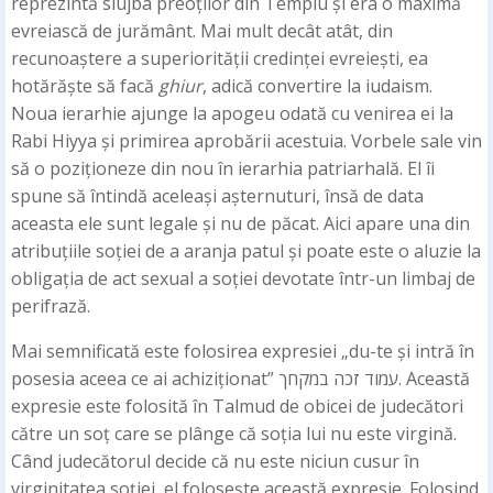
reprezintă slujba preoților din Templu și era o maximă
evreiască de jurământ. Mai mult decât atât, din
recunoaștere a superiorității credinței evreiești, ea
hotărăște să facă
ghiur
, adică convertire la iudaism.
Noua ierarhie ajunge la apogeu odată cu venirea ei la
Rabi Hiyya și primirea aprobării acestuia. Vorbele sale vin
să o poziționeze din nou în ierarhia patriarhală. El îi
spune să întindă aceleași așternuturi, însă de data
aceasta ele sunt legale și nu de păcat. Aici apare una din
atribuțiile soției de a aranja patul și poate este o aluzie la
obligația de act sexual a soției devotate într-un limbaj de
perifrază.
Mai semnificată este folosirea expresiei „du-te și intră în
posesia aceea ce ai achiziționat” עמוד זכה במקחך. Această
expresie este folosită în Talmud de obicei de judecători
către un soț care se plânge că soția lui nu este virgină.
Când judecătorul decide că nu este niciun cusur în
virginitatea soției, el folosește această expresie. Folosind