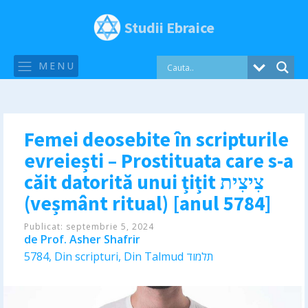
Studii Ebraice
MENU
Femei deosebite în scripturile
evreiești – Prostituata care s-a
căit datorită unui țițit צִיצִית
(veșmânt ritual) [anul 5784]
Publicat:
septembrie 5, 2024
de
Prof. Asher Shafrir
5784
,
Din scripturi
,
Din Talmud תלמוד