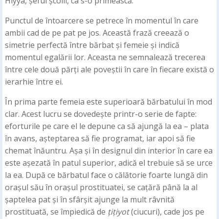
Hiyya, șeful școlii, ca s-o primească.
Punctul de întoarcere se petrece în momentul în care
ambii cad de pe pat pe jos. Această frază creează o
simetrie perfectă între bărbat și femeie și indică
momentul egalării lor. Aceasta ne semnalează trecerea
între cele două părți ale poveștii în care în fiecare există o
ierarhie între ei.
În prima parte femeia este superioară bărbatului în mod
clar. Acest lucru se dovedește printr-o serie de fapte:
eforturile pe care el le depune ca să ajungă la ea – plata
în avans, așteptarea să fie programat, iar apoi să fie
chemat înăuntru. Așa și în designul din interior în care ea
este așezată în patul superior, adică el trebuie să se urce
la ea. După ce bărbatul face o călătorie foarte lungă din
orașul său în orașul prostituatei, se cațără până la al
șaptelea pat și în sfârșit ajunge la mult râvnită
prostituată, se împiedică de
țițiyot
(ciucuri), cade jos pe