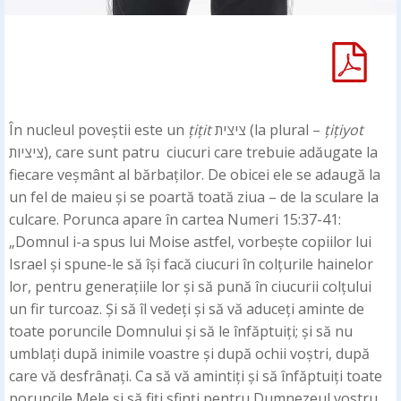
În nucleul poveștii este un
țițit
ציצית (la plural –
țițiyot
ציציות), care sunt patru ciucuri care trebuie adăugate la
fiecare veșmânt al bărbaților. De obicei ele se adaugă la
un fel de maieu și se poartă toată ziua – de la sculare la
culcare. Porunca apare în cartea Numeri 15:37-41:
„Domnul i-a spus lui Moise astfel, vorbește copiilor lui
Israel și spune-le să își facă ciucuri în colțurile hainelor
lor, pentru generațiile lor și să pună în ciucurii colțului
un fir turcoaz. Și să îl vedeți și să vă aduceți aminte de
toate poruncile Domnului și să le înfăptuiți; și să nu
umblați după inimile voastre și după ochii voștri, după
care vă desfrânați. Ca să vă amintiți și să înfăptuiți toate
poruncile Mele și să fiți sfinți pentru Dumnezeul vostru.