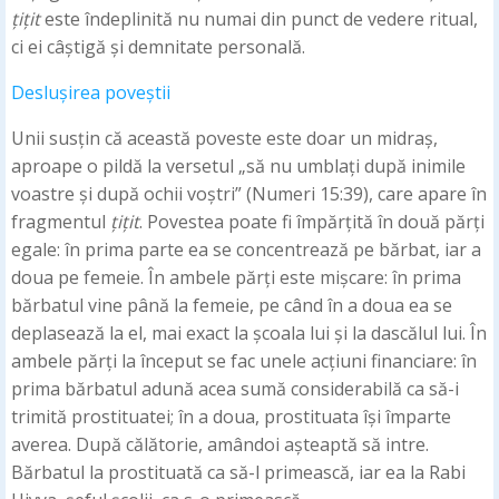
țițit
este îndeplinită nu numai din punct de vedere ritual,
ci ei câștigă și demnitate personală.
Deslușirea poveștii
Unii susțin că această poveste este doar un midraș,
aproape o pildă la versetul „să nu umblați după inimile
voastre și după ochii voștri” (Numeri 15:39), care apare în
fragmentul
țițit
. Povestea poate fi împărțită în două părți
egale: în prima parte ea se concentrează pe bărbat, iar a
doua pe femeie. În ambele părți este mișcare: în prima
bărbatul vine până la femeie, pe când în a doua ea se
deplasează la el, mai exact la școala lui și la dascălul lui. În
ambele părți la început se fac unele acțiuni financiare: în
prima bărbatul adună acea sumă considerabilă ca să-i
trimită prostituatei; în a doua, prostituata își împarte
averea. După călătorie, amândoi așteaptă să intre.
Bărbatul la prostituată ca să-l primească, iar ea la Rabi