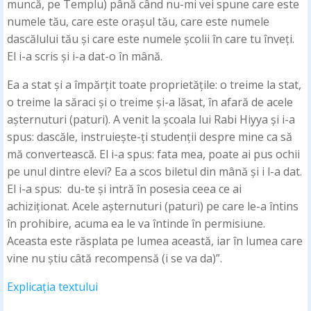
muncă, pe Templu) până când nu-mi vei spune care este
numele tău, care este orașul tău, care este numele
dascălului tău și care este numele școlii în care tu înveți.
El i-a scris și i-a dat-o în mână.
Ea a stat și a împărțit toate proprietățile: o treime la stat,
o treime la săraci și o treime și-a lăsat, în afară de acele
așternuturi (paturi). A venit la școala lui Rabi Hiyya și i-a
spus: dascăle, instruiește-ți studenții despre mine ca să
mă convertească. El i-a spus: fata mea, poate ai pus ochii
pe unul dintre elevi? Ea a scos biletul din mână și i l-a dat.
El i-a spus: du-te și intră în posesia ceea ce ai
achiziționat. Acele așternuturi (paturi) pe care le-a întins
în prohibire, acuma ea le va întinde în permisiune.
Aceasta este răsplata pe lumea această, iar în lumea care
vine nu știu câtă recompensă (i se va da)”.
Explicația textului