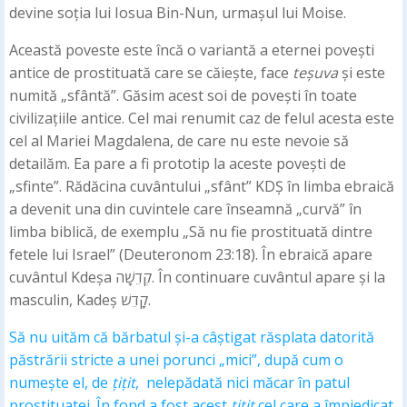
devine soția lui Iosua Bin-Nun, urmașul lui Moise.
Această poveste este încă o variantă a eternei povești
antice de prostituată care se căiește, face
teșuva
și este
numită „sfântă”. Găsim acest soi de povești în toate
civilizațiile antice. Cel mai renumit caz de felul acesta este
cel al Mariei Magdalena, de care nu este nevoie să
detailăm. Ea pare a fi prototip la aceste povești de
„sfinte”. Rădăcina cuvântului „sfânt” KDȘ în limba ebraică
a devenit una din cuvintele care înseamnă „curvă” în
limba biblică, de exemplu „Să nu fie prostituată dintre
fetele lui Israel” (Deuteronom 23:18). În ebraică apare
cuvântul Kdeșa קְדֵשָׁה. În continuare cuvântul apare și la
masculin, Kadeș קָדֵשׁ.
Să nu uităm că bărbatul și-a câștigat răsplata datorită
păstrării stricte a unei porunci „mici”, după cum o
numește el, de
țițit
, nelepădată nici măcar în patul
prostituatei. În fond a fost acest
țițit
cel care a împiedicat