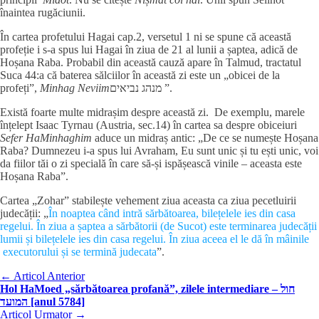
înaintea rugăciunii.
În cartea profetului Hagai cap.2, versetul 1 ni se spune că această
profeție i s-a spus lui Hagai în ziua de 21 al lunii a șaptea, adică de
Hoșana Raba. Probabil din această cauză apare în Talmud, tractatul
Suca 44:a că baterea sălciilor în această zi este un „obicei de la
profeți”,
Minhag
Neviim
מנהג נביאים ”.
Există foarte multe midrașim despre această zi. De exemplu, marele
înțelept Isaac Tyrnau (Austria, sec.14) în cartea sa despre obiceiuri
Sefer HaMinhaghim
aduce un midraș antic: „De ce se numește Hoșana
Raba? Dumnezeu i-a spus lui Avraham, Eu sunt unic și tu ești unic, voi
da fiilor tăi o zi specială în care să-și ispășească vinile – aceasta este
Hoșana Raba”.
Cartea „Zohar” stabilește vehement ziua aceasta ca ziua pecetluirii
judecății: „
În noaptea când intră sărbătoarea, bilețelele ies din casa
regelui. În ziua a șaptea a sărbătorii (de Sucot) este terminarea judecății
lumii și bilețelele ies din casa regelui. În ziua aceea el le dă în mâinile
executorului și se termină judecata
”.
←
Articol Anterior
Hol HaMoed „sărbătoarea profană”, zilele intermediare – חול
המועד [anul 5784]
Articol Urmator
→