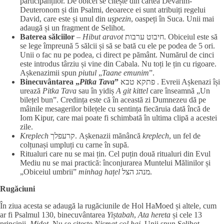
participanților. De obicei se citește din cartea Devarim-
Deuteronom și din Psalmi, deoarece ei sunt atribuiți regelui
David, care este și unul din
ușpezin
, oaspeți în Suca. Unii mai
adaugă și un fragment de Selihot.
Baterea sălciilor
–
Hibut aravot
חיבוט ערבות. Obiceiul este să
se lege împreună 5 sălcii și să se bată cu ele pe podea de 5 ori.
Unii o fac nu pe podea, ci direct pe pământ. Numărul de cinci
este introdus târziu și vine din Cabala. Nu toți le țin cu rigoare.
Așkenazimii spun
piutul
„
Taane emunim
”.
Binecuvântarea „
Pitka Tava
”
פתקא טבא . Evreii Așkenazi își
urează
Pitka Tava
sau în yidiș
A git kittel
care înseamnă „Un
bilețel bun”. Credința este că în această zi Dumnezeu dă pe
mâinile mesagerilor bilețele cu sentința fiecăruia dată încă de
Iom Kipur, care mai poate fi schimbată în ultima clipă a acestei
zile.
Kreplech
קרעפלך. Așkenazii mănâncă
kreplech
, un fel de
colțunași umpluți cu carne în supă.
Ritualuri care nu se mai țin. Cel puțin două ritualuri din Evul
Mediu nu se mai practică: înconjurarea Muntelui Mălinilor și
„Obiceiul umbrii”
minhag
hațel
מנהג הצל.
Rugăciuni
În ziua acesta se adaugă la rugăciunile de Hol HaMoed și altele, cum
ar fi Psalmul 130, binecuvântarea
Yiștabah
,
Ata hereta
și cele 13
principii
Midot
. Nu se citește
Nișmat col hai
. Unii spun Selihot