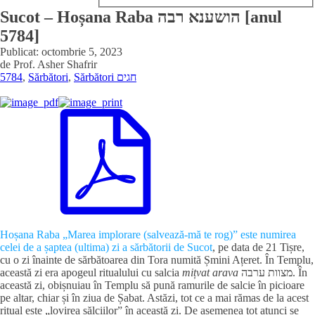
Sucot – Hoșana Raba הושענא רבה [anul
5784]
Publicat:
octombrie 5, 2023
de
Prof. Asher Shafrir
5784
,
Sărbători
,
Sărbători חגים
Hoșana Raba „Marea implorare (salvează-mă te rog)” este numirea
celei de a șaptea (ultima) zi a sărbătorii de Sucot
, pe data de 21 Tișre,
cu o zi înainte de sărbătoarea din Tora numită Șmini Ațeret. În Templu,
această zi era apogeul ritualului cu salcia
mițvat arava
מצוות ערבה. În
această zi, obișnuiau în Templu să pună ramurile de salcie în picioare
pe altar, chiar și în ziua de Șabat. Astăzi, tot ce a mai rămas de la acest
ritual este „lovirea sălciilor” în această zi. De asemenea tot atunci se