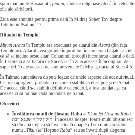
spun mai multe Hoșaanot (
piutim
, cântece religioase) decât în celelalte
zile ale sărbătorii.
Ziua este amintită pentru prima oară în Midraș Șoher Tov despre
Tehilim în Psalmul 17.
Ritualul în Templu
Mițvat Arava
în Templu era executată pe altarul din
Azara
(din fața
Templului). Altarul avea gropițe în jurul lui, în care erau băgate sălciile
ca să se încline peste altar. Cohanimii (preoții) înconjurau altarul o dată
în fiecare zi a sărbătorii de Sucot, iar în ziua aceasta îl înconjurau de
șapte ori. Toate acestea ne sunt prezentate în Mișna, tractatul Suca 4:5.
În Talmud sunt câteva dispute legate de unele aspecte ale acestui ritual.
Cel mai aprig era, probabil, cel care a stabilit că el se ține și de Șabat.
De aceea, când s-a stabilit definitiv calendarul, a fost aranjat așa ca
această zi să nu mai cadă niciodată de Șabat.
Obiceiuri
Învățătura nopții de Hoșana Raba
–
Tikun lel Hoșana Raba
תיקון ליל הושענא רבה. În această noapte, foarte mulți obișnuiesc
să rămână treji ca să învețe toată noaptea Tora dintr-un sidur
numit „
Tikun lel Hoșana Raba
” sau se învață după alegerea