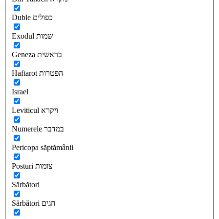
Duble כפולים
Exodul שמות
Geneza בראשית
Haftarot הפטרות
Israel
Leviticul ויקרא
Numerele במדבר
Pericopa săptămânii
Posturi צומות
Sărbători
Sărbători חגים