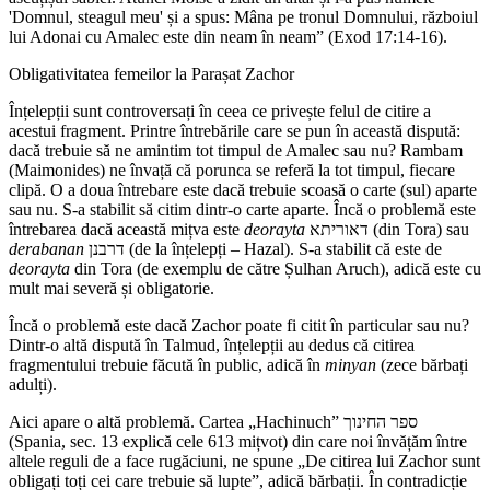
'Domnul, steagul meu' și a spus: Mâna pe tronul Domnului, războiul
lui Adonai cu Amalec este din neam în neam” (Exod 17:14-16).
Obligativitatea femeilor la Parașat Zachor
Înțelepții sunt controversați în ceea ce privește felul de citire a
acestui fragment. Printre întrebările care se pun în această dispută:
dacă trebuie să ne amintim tot timpul de Amalec sau nu? Rambam
(Maimonides) ne învață că porunca se referă la tot timpul, fiecare
clipă. O a doua întrebare este dacă trebuie scoasă o carte (sul) aparte
sau nu. S-a stabilit să citim dintr-o carte aparte. Încă o problemă este
întrebarea dacă această mițva este
deorayta
דאוריתא (din Tora) sau
derabanan
דרבנן (de la înțelepți – Hazal). S-a stabilit că este de
deorayta
din Tora (de exemplu de către Șulhan Aruch), adică este cu
mult mai severă și obligatorie.
Încă o problemă este dacă Zachor poate fi citit în particular sau nu?
Dintr-o altă dispută în Talmud, înțelepții au dedus că citirea
fragmentului trebuie făcută în public, adică în
minyan
(zece bărbați
adulți).
Aici apare o altă problemă. Cartea „Hachinuch” ספר החינוך
(Spania, sec. 13 explică cele 613 mițvot) din care noi învățăm între
altele reguli de a face rugăciuni, ne spune „De citirea lui Zachor sunt
obligați toți cei care trebuie să lupte”, adică bărbații. În contradicție