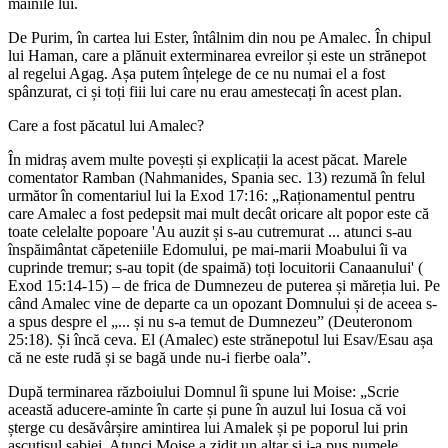
mâinile lui.
De Purim, în cartea lui Ester, întâlnim din nou pe Amalec. În chipul
lui Haman, care a plănuit exterminarea evreilor și este un strănepot
al regelui Agag. Așa putem înțelege de ce nu numai el a fost
spânzurat, ci și toți fiii lui care nu erau amestecați în acest plan.
Care a fost păcatul lui Amalec?
În midraș avem multe povești și explicații la acest păcat. Marele
comentator Ramban (Nahmanides, Spania sec. 13) rezumă în felul
următor în comentariul lui la Exod 17:16: „Raționamentul pentru
care Amalec a fost pedepsit mai mult decât oricare alt popor este că
toate celelalte popoare 'Au auzit și s-au cutremurat ... atunci s-au
înspăimântat căpeteniile Edomului, pe mai-marii Moabului îi va
cuprinde tremur; s-au topit (de spaimă) toți locuitorii Canaanului' (
Exod 15:14-15) – de frica de Dumnezeu de puterea și măreția lui. Pe
când Amalec vine de departe ca un opozant Domnului și de aceea s-
a spus despre el „... și nu s-a temut de Dumnezeu” (Deuteronom
25:18). Și încă ceva. El (Amalec) este strănepotul lui Esav/Esau așa
că ne este rudă și se bagă unde nu-i fierbe oala”.
După terminarea războiului Domnul îi spune lui Moise: „Scrie
această aducere-aminte în carte și pune în auzul lui Iosua că voi
șterge cu desăvârșire amintirea lui Amalek și pe poporul lui prin
ascuțișul sabiei. Atunci Moise a zidit un altar și i-a pus numele