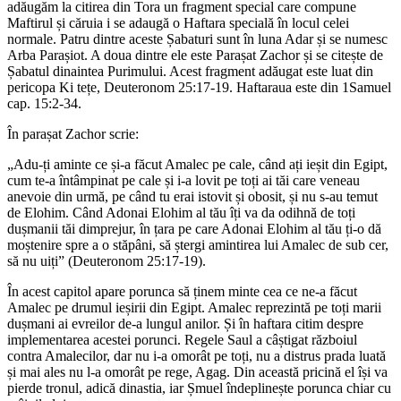
adăugăm la citirea din Tora un fragment special care compune
Maftirul și căruia i se adaugă o Haftara specială în locul celei
normale. Patru dintre aceste Șabaturi sunt în luna Adar și se numesc
Arba Parașiot. A doua dintre ele este Parașat Zachor și se citește de
Șabatul dinaintea Purimului. Acest fragment adăugat este luat din
pericopa Ki tețe, Deuteronom 25:17-19. Haftaraua este din 1Samuel
cap. 15:2-34.
În parașat Zachor scrie:
„Adu-ți aminte ce și-a făcut Amalec pe cale, când ați ieșit din Egipt,
cum te-a întâmpinat pe cale și i-a lovit pe toți ai tăi care veneau
anevoie din urmă, pe când tu erai istovit și obosit, și nu s-au temut
de Elohim. Când Adonai Elohim al tău îți va da odihnă de toți
dușmanii tăi dimprejur, în țara pe care Adonai Elohim al tău ți-o dă
moștenire spre a o stăpâni, să ștergi amintirea lui Amalec de sub cer,
să nu uiți” (Deuteronom 25:17-19).
În acest capitol apare porunca să ținem minte cea ce ne-a făcut
Amalec pe drumul ieșirii din Egipt. Amalec reprezintă pe toți marii
dușmani ai evreilor de-a lungul anilor. Și în haftara citim despre
implementarea acestei porunci. Regele Saul a câștigat războiul
contra Amalecilor, dar nu i-a omorât pe toți, nu a distrus prada luată
și mai ales nu l-a omorât pe rege, Agag. Din această pricină el își va
pierde tronul, adică dinastia, iar Șmuel îndeplinește porunca chiar cu