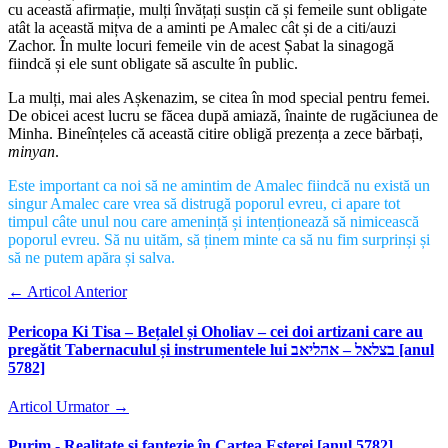
cu această afirmație, mulți învățați susțin că și femeile sunt obligate
atât la această mițva de a aminti pe Amalec cât și de a citi/auzi
Zachor. În multe locuri femeile vin de acest Șabat la sinagogă
fiindcă și ele sunt obligate să asculte în public.
La mulți, mai ales Așkenazim, se citea în mod special pentru femei.
De obicei acest lucru se făcea după amiază, înainte de rugăciunea de
Minha. Bineînțeles că această citire obligă prezența a zece bărbați,
minyan
.
Este important ca noi să ne amintim de Amalec fiindcă nu există un
singur Amalec care vrea să distrugă poporul evreu, ci apare tot
timpul câte unul nou care amenință și intenționează să nimicească
poporul evreu. Să nu uităm, să ținem minte ca să nu fim surprinși și
să ne putem apăra și salva.
←
Articol Anterior
Pericopa Ki Tisa – Bețalel și Oholiav – cei doi artizani care au
pregătit Tabernaculul și instrumentele lui בצלאל – אהליאב [anul
5782]
Articol Urmator
→
Purim - Realitate și fantezie în Cartea Esterei [anul 5782]