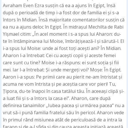
Avraham Even Ezra susțin că ea a ajuns în Egipt, însă
după o perioadă de timp i-a fost dor de familia ei și s-a
întors în Midian. Însă majoritate comentatorilor susțin că
ea nu a ajuns deloc în Egipt. În midrașul Mechilta de Rabi
Yișmael citim: „În acel moment i s-a spus lui Aharon: du-
te în întâmpinarea lui Moise, îmbrățișează-l și sărută-l. El
i-a spus lui Moise: unde ai fost toți acești ani? În Midian.
Aharon l-a întrebat: Cei cu acești copii și aceste femei
care sunt cu tine? Moise i-a răspuns: ei sunt soția și fiii
mei. Iar l-a întrebat: Și unde mergeți voi? Moșe: În Egipt.
Aaron i-a spus: Pe primii care au pierit ne-am întristat și
acuma ne vom întrista și pe aceștia care vor pieri! Tu,
Țipora, du-te înapoi în casa tatălui tău. În aceeași clipă și-
a luat fiii și s-a întors la casa ei”. Aharon, care după
definirea tanaimilor „Iubea pacea și urmărea pacea” nu a
vrut să-i pună familia fratelui său în pericol. Aharon vede
în primul rând misiunea atât de periculoasă de a intra la
faraon și de a-l sfida și din cauza aceasta inițiază această