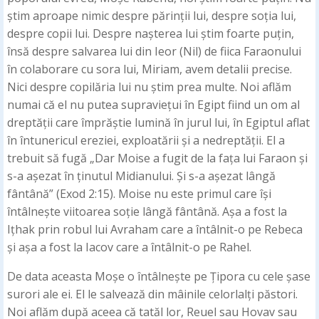
știm aproape nimic despre părinții lui, despre soția lui,
despre copii lui. Despre nașterea lui știm foarte puțin,
însă despre salvarea lui din Ieor (Nil) de fiica Faraonului
în colaborare cu sora lui, Miriam, avem detalii precise.
Nici despre copilăria lui nu știm prea multe. Noi aflăm
numai că el nu putea supraviețui în Egipt fiind un om al
dreptății care împrăștie lumină în jurul lui, în Egiptul aflat
în întunericul ereziei, exploatării și a nedreptății. El a
trebuit să fugă „Dar Moise a fugit de la fața lui Faraon și
s-a așezat în ținutul Midianului. Și s-a așezat lângă
fântână” (Exod 2:15). Moise nu este primul care își
întâlnește viitoarea soție lângă fântână. Așa a fost la
Ițhak prin robul lui Avraham care a întâlnit-o pe Rebeca
și așa a fost la Iacov care a întâlnit-o pe Rahel.
De data aceasta Moșe o întâlnește pe Țipora cu cele șase
surori ale ei. El le salvează din mâinile celorlalți păstori.
Noi aflăm după aceea că tatăl lor, Reuel sau Hovav sau