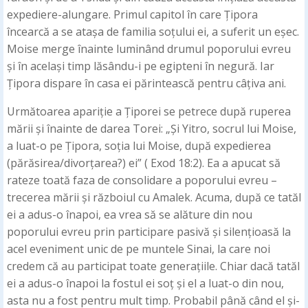
expediere-alungare. Primul capitol în care Țipora
încearcă a se atașa de familia soțului ei, a suferit un eșec.
Moise merge înainte luminând drumul poporului evreu
și în același timp lăsându-i pe egipteni în negură. Iar
Țipora dispare în casa ei părintească pentru câțiva ani.
Următoarea apariție a Țiporei se petrece după ruperea
mării și înainte de darea Torei: „Și Yitro, socrul lui Moise,
a luat-o pe Țipora, soția lui Moise, după expedierea
(părăsirea/divorțarea?) ei” ( Exod 18:2). Ea a apucat să
rateze toată faza de consolidare a poporului evreu –
trecerea mării și războiul cu Amalek. Acuma, după ce tatăl
ei a adus-o înapoi, ea vrea să se alăture din nou
poporului evreu prin participare pasivă și silențioasă la
acel eveniment unic de pe muntele Sinai, la care noi
credem că au participat toate generațiile. Chiar dacă tatăl
ei a adus-o înapoi la fostul ei soț și el a luat-o din nou,
asta nu a fost pentru mult timp. Probabil până când el și-