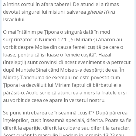
a întins cortul în afara taberei. De atunci el a rămas
devotat singurei lui misiuni: salvarea
gheula
גאולה
Israelului.
O mai întâlnim pe Țipora o singură dată în mod
surprinzător în Numeri 12:1: „Și Miriam și Aharon au
vorbit despre Moise din cauza femeii cușită pe care o
luase, pentru că își luase o femeie cușită”. Hazal
(înțelepții) sunt convinși că acest eveniment s-a petrecut
după Muntele Sinai când Moise s-a despărțit de ea. În
Midraș Tanchuma de exemplu ne este povestit cum
Țipora i-a dezvăluit lui Miriam faptul că bărbatul ei a
părăsit-o. Acolo scrie că atunci ea a mers la fratele ei și
au vorbit de ceea ce apare în versetul nostru.
Se pune întrebarea ce înseamnă „cușit”? După părerea
înțelepților, cușit înseamnă specială, diferită. Poate să fie
diferit la apariție, diferit la culoare sau diferit la caracter.
Acest cuvânt la masculin îl vedem în Ieremia 13:23 sau