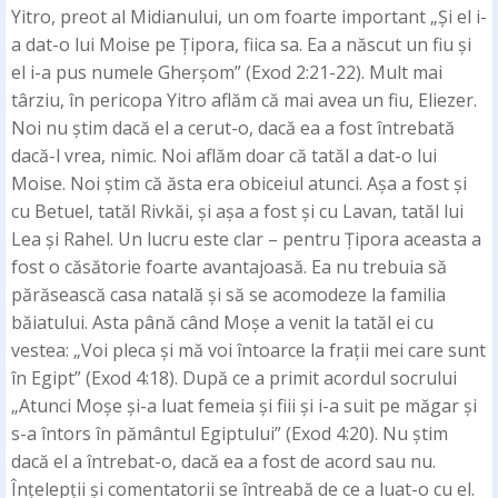
Yitro, preot al Midianului, un om foarte important „Și el i-
a dat-o lui Moise pe Țipora, fiica sa. Ea a născut un fiu și
el i-a pus numele Gherșom” (Exod 2:21-22). Mult mai
târziu, în pericopa Yitro aflăm că mai avea un fiu, Eliezer.
Noi nu știm dacă el a cerut-o, dacă ea a fost întrebată
dacă-l vrea, nimic. Noi aflăm doar că tatăl a dat-o lui
Moise. Noi știm că ăsta era obiceiul atunci. Așa a fost și
cu Betuel, tatăl Rivkăi, și așa a fost și cu Lavan, tatăl lui
Lea și Rahel. Un lucru este clar – pentru Țipora aceasta a
fost o căsătorie foarte avantajoasă. Ea nu trebuia să
părăsească casa natală și să se acomodeze la familia
băiatului. Asta până când Moșe a venit la tatăl ei cu
vestea: „Voi pleca și mă voi întoarce la frații mei care sunt
în Egipt” (Exod 4:18). După ce a primit acordul socrului
„Atunci Moșe și-a luat femeia și fiii și i-a suit pe măgar și
s-a întors în pământul Egiptului” (Exod 4:20). Nu știm
dacă el a întrebat-o, dacă ea a fost de acord sau nu.
Înțelepții și comentatorii se întreabă de ce a luat-o cu el.