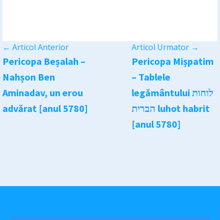
←
Articol Anterior
Articol Urmator
→
Pericopa Beșalah –
Pericopa Mișpatim
Nahșon Ben
– Tablele
Aminadav, un erou
legământului לוחות
advărat [anul 5780]
הברית luhot habrit
[anul 5780]