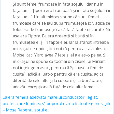
Și sunt femei frumoase în fața soțului, dar nu în
fața lumii. Țipora era frumoasă și în fața soțului ți în
fața lumii”. Un alt midraș spune că sunt femei
frumoase care se iau după frumusețea lor, adică se
folosesc de frumusețe ca să facă fapte necurate. Nu
așa era Țipora. Ea era dreaptă și bună și în
frumusețea ei și în faptele ei. Iar la sfârșit întreabă
midrașul de unde știm noi că pentru asta a ales-o
Moise, căci Yitro avea 7 fete și el a ales-o pe ea. Și
midrașul ne spune că tocmai din zisele lui Miriam
noi înțelegem asta „pentru că își luase o femeie
cușită”, adică a luat-o pentru că era cușită, adică
diferită de celelalte și la culoare și la bunătate și
adevăr, excepțională față de celelalte femei.
Ea era femeia adecvată marelui conducător, legist,
profet, care luminează poporul evreu în toate generațiile
– Moșe Rabenu, soțul ei
.