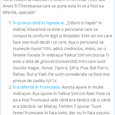
Amos 9:7.Întrebarea care se pune este în ce a fost ea
diferită, specială?
În primul rând în faptele ei
. „Diferit în fapte” în
midraș înseamnă că este o persoană care se
comportă conform legii și dreptății. Este un om care
face mai mult decât i se cere. Așa o persoană se
numește
hasid
חסיד, adică credincios, milos, iar o
femeie
hasida
. În midrașul Yalkut Șim'oni (Iosua 1)
este o listă de
ghioret
(convertită) גיורת care sunt
hasida
: Hagar, Asnat, Țipora, Șifra, Pua, Bat Par'o,
Rahav, Rut și Yael. Ele sunt considerate ca fiind mai
presus de
țadika
צדיקה.
Era diferită în frumusețe.
Acesta apare în multe
midrașim. Așa spune în Yalkut Șim'oni Rabi Yose că
ea a fost frumoasă atât când era tânără cât și când
era bătrână. Iar Midraș Tehilim 7 spune: ”Sunt
femei frumoase în fața lumii, dar nu în fața soțului.