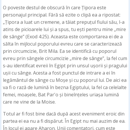
O poveste destul de obscură în care Țipora este
personajul principal. Fără să ezite o clipă ea a ripostat:
„Țipora a luat un cremene, a tăiat prepuțul fiului său, l-a
atins de picioarele lui și a spus, tu ești pentru mine „mire
de sânge” (Exod 4:25). Aceasta este comportarea ei de a
sălta în mijlocul poporului evreu care se caracterizează
prin circumcizie, Brit Mila. Ea se identifică cu poporul
evreu prin sângele circumcizie „mire de sânge”, la fel cum
s-au identificat evreii în Egipt prin unsul ușorii și pragului
ușii cu sânge. Acesta a fost punctul de intrare a ei în
legământul de sânge cu Moșe și cu poporul lui. De aici ea
va fi o rază de lumină în bezna Egiptului, la fel ca celelalte
femei, moașele, Bat Par'o și bineînțeles uriașa lumină
care ne vine de la Moise.
Totul ar fi fost bine dacă după acest eveniment eroic din
partea ei ea nu a fi dispărut. În Egipt nu mai auzim de ea.
În locul ei apare Aharon. Unii comentatori, cum este