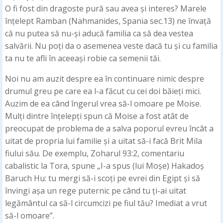
O fi fost din dragoste pură sau avea și interes? Marele
înțelept Ramban (Nahmanides, Spania sec.13) ne învață
că nu putea să nu-și aducă familia ca să dea vestea
salvării. Nu poți da o asemenea veste dacă tu și cu familia
ta nu te afli în aceeași robie ca semenii tăi.
Noi nu am auzit despre ea în continuare nimic despre
drumul greu pe care ea l-a făcut cu cei doi băieți mici.
Auzim de ea când îngerul vrea să-l omoare pe Moise.
Mulți dintre înțelepți spun că Moise a fost atât de
preocupat de problema de a salva poporul evreu încât a
uitat de propria lui familie și a uitat să-i facă Brit Mila
fiului său. De exemplu, Zoharul 93:2, comentariu
cabalistic la Tora, spune „I-a spus (lui Moșe) Hakadoș
Baruch Hu: tu mergi să-i scoți pe evrei din Egipt și să
învingi așa un rege puternic pe când tu ți-ai uitat
legământul ca să-l circumcizi pe fiul tău? Imediat a vrut
să-l omoare”.