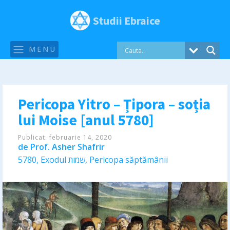
Studii Ebraice
MENU
Pericopa Yitro – Țipora – soția
lui Moise [anul 5780]
Publicat:
februarie 14, 2020
de
Prof. Asher Shafrir
5780
,
Exodul שמות
,
Pericopa săptămânii