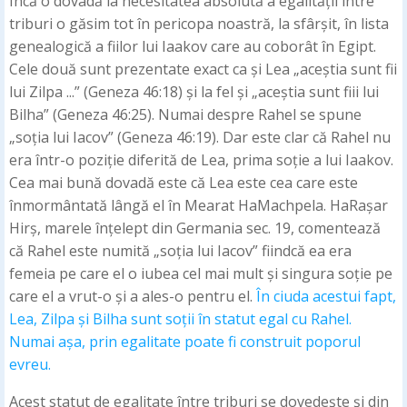
Încă o dovadă la necesitatea absolută a egalității între
triburi o găsim tot în pericopa noastră, la sfârșit, în lista
genealogică a fiilor lui Iaakov care au coborât în Egipt.
Cele două sunt prezentate exact ca și Lea „aceștia sunt fii
lui Zilpa ...” (Geneza 46:18) și la fel și „aceștia sunt fiii lui
Bilha” (Geneza 46:25). Numai despre Rahel se spune
„soția lui Iacov” (Geneza 46:19). Dar este clar că Rahel nu
era într-o poziție diferită de Lea, prima soție a lui Iaakov.
Cea mai bună dovadă este că Lea este cea care este
înmormântată lângă el în Mearat HaMachpela. HaRașar
Hirș, marele înțelept din Germania sec. 19, comentează
că Rahel este numită „soția lui Iacov” fiindcă ea era
femeia pe care el o iubea cel mai mult și singura soție pe
care el a vrut-o și a ales-o pentru el.
În ciuda acestui fapt,
Lea, Zilpa și Bilha sunt soții în statut egal cu Rahel.
Numai așa, prin egalitate poate fi construit poporul
evreu.
Acest statut de egalitate între triburi se dovedește și din