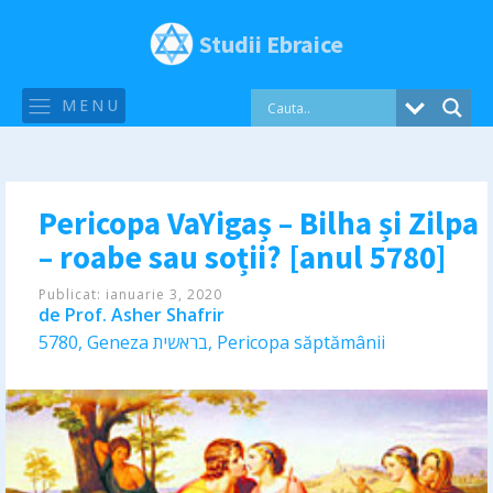
Studii Ebraice
MENU
Pericopa VaYigaș – Bilha și Zilpa
– roabe sau soții? [anul 5780]
Publicat:
ianuarie 3, 2020
de
Prof. Asher Shafrir
5780
,
Geneza בראשית
,
Pericopa săptămânii