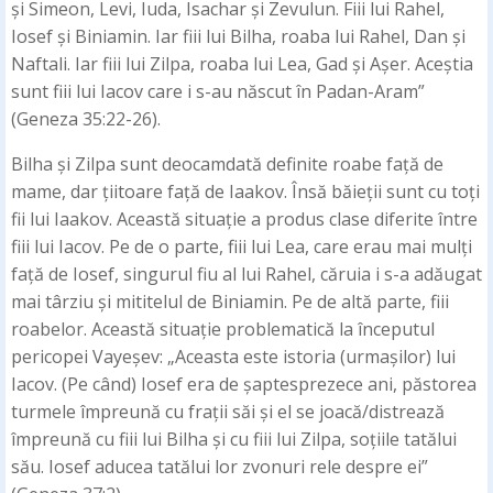
și Simeon, Levi, Iuda, Isachar și Zevulun. Fiii lui Rahel,
Iosef și Biniamin. Iar fiii lui Bilha, roaba lui Rahel, Dan și
Naftali. Iar fiii lui Zilpa, roaba lui Lea, Gad și Așer. Aceștia
sunt fiii lui Iacov care i s-au născut în Padan-Aram”
(Geneza 35:22-26).
Bilha și Zilpa sunt deocamdată definite roabe față de
mame, dar țiitoare față de Iaakov. Însă băieții sunt cu toți
fii lui Iaakov. Această situație a produs clase diferite între
fiii lui Iacov. Pe de o parte, fiii lui Lea, care erau mai mulți
față de Iosef, singurul fiu al lui Rahel, căruia i s-a adăugat
mai târziu și mititelul de Biniamin. Pe de altă parte, fiii
roabelor. Această situație problematică la începutul
pericopei Vayeșev: „Aceasta este istoria (urmașilor) lui
Iacov. (Pe când) Iosef era de șaptesprezece ani, păstorea
turmele împreună cu frații săi și el se joacă/distrează
împreună cu fiii lui Bilha și cu fiii lui Zilpa, soțiile tatălui
său. Iosef aducea tatălui lor zvonuri rele despre ei”