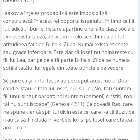
(Geneza 37:2).
Iaakov a înțeles probabil că este imposibil să
construiască în acest fel poporul Israelului, în timp ce fiii
lui, adică triburile, fiecare aparține unei alte clase sociale.
Din această cauză, de acum încolo se schimbă de tot
atitudinea față de Bilha și Zilpa. Numai există etichete
sau grade inferioare. Este clar că Iosef nu hoinărește cu
fiii lui Lea, dar pe de altă parte Bilha și Zilpa se numesc
soțiile tatălui lui, egale din toate punctele de vedere.
Se pare că și fiii lui Iacov au perceput acest lucru. Doar
când ei stau în fața lui Iosef, ei îi spun „Noi toți suntem
fiii unui singur bărbat; noi suntem (oameni) cinstiți, robii
tăi nu sunt iscoade” (Geneza 42:11). Ca dovadă Rași care
ne spune clar că spiritul divin este cel care i-a călăuzit pe
frați ca să-l includă în vorbele lor și pe Iosef care stătea
acolo cu ei.