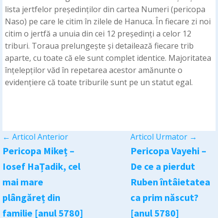
lista jertfelor președinților din cartea Numeri (pericopa
Naso) pe care le citim în zilele de Hanuca. În fiecare zi noi
citim o jertfă a unuia din cei 12 președinți a celor 12
triburi. Toraua prelungește și detailează fiecare trib
aparte, cu toate că ele sunt complet identice. Majoritatea
înțelepților văd în repetarea acestor amănunte o
evidențiere că toate triburile sunt pe un statut egal.
←
Articol Anterior
Articol Urmator
→
Pericopa Mikeț –
Pericopa Vayehi –
Iosef HaȚadik, cel
De ce a pierdut
mai mare
Ruben întâietatea
plângăreț din
ca prim născut?
familie [anul 5780]
[anul 5780]