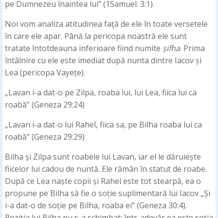
pe Dumnezeu înaintea lui” (1Samuel. 3:1).
Noi vom analiza atitudinea față de ele în toate versetele
în care ele apar. Până la pericopa noastră ele sunt
tratate întotdeauna inferioare fiind numite
șifha
. Prima
întâlnire cu ele este imediat după nunta dintre Iacov și
Lea (pericopa Vayețe).
„Lavan i-a dat-o pe Zilpa, roaba lui, lui Lea, fiica lui ca
roabă” (Geneza 29:24)
„Lavan i-a dat-o lui Rahel, fiica sa, pe Bilha roaba lui ca
roabă” (Geneza 29:29)
Bilha și Zilpa sunt roabele lui Lavan, iar el le dăruiește
fiicelor lui cadou de nuntă. Ele rămân în statut de roabe.
După ce Lea naște copii și Rahel este tot stearpă, ea o
propune pe Bilha să fie o soție suplimentară lui Iacov „Și
i-a dat-o de soție pe Bilha, roaba ei” (Geneza 30:4).
Poziția lui Bilha nu s-a schimbat; într-adevăr ea este soția