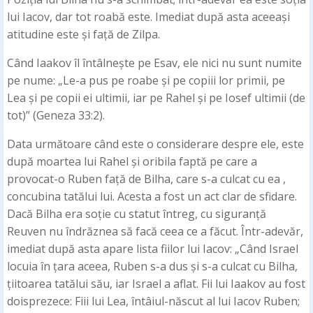
lui Iacov, dar tot roabă este. Imediat după asta aceeași
atitudine este și față de Zilpa.
Când Iaakov îl întâlnește pe Esav, ele nici nu sunt numite
pe nume: „Le-a pus pe roabe și pe copiii lor primii, pe
Lea și pe copii ei ultimii, iar pe Rahel și pe Iosef ultimii (de
tot)” (Geneza 33:2).
Data următoare când este o considerare despre ele, este
după moartea lui Rahel și oribila faptă pe care a
provocat-o Ruben față de Bilha, care s-a culcat cu ea ,
concubina tatălui lui. Acesta a fost un act clar de sfidare.
Dacă Bilha era soție cu statut întreg, cu siguranță
Reuven nu îndrăznea să facă ceea ce a făcut. Într-adevăr,
imediat după asta apare lista fiilor lui Iacov: „Când Israel
locuia în țara aceea, Ruben s-a dus și s-a culcat cu Bilha,
țiitoarea tatălui său, iar Israel a aflat. Fii lui Iaakov au fost
doisprezece: Fiii lui Lea, întâiul-născut al lui Iacov Ruben;