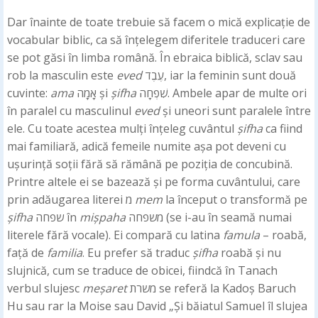
Dar înainte de toate trebuie să facem o mică explicație de
vocabular biblic, ca să înțelegem diferitele traduceri care
se pot găsi în limba română. În ebraica biblică, sclav sau
rob la masculin este
eved
עֶבֶד, iar la feminin sunt două
cuvinte:
ama
אָמָה și
șifha
שִׁפְחָה. Ambele apar de multe ori
în paralel cu masculinul
eved
și uneori sunt paralele între
ele. Cu toate acestea mulți înțeleg cuvântul
șifha
ca fiind
mai familiară, adică femeile numite așa pot deveni cu
ușurință soții fără să rămână pe poziția de concubină.
Printre altele ei se bazează și pe forma cuvântului, care
prin adăugarea literei מ
mem
la început o transformă pe
șifha
שפחה în
mișpaha
משפחה (se i-au în seamă numai
literele fără vocale). Ei compară cu latina
famula
– roabă,
față de
familia
. Eu prefer să traduc
șifha
roabă și nu
slujnică, cum se traduce de obicei, fiindcă în Tanach
verbul slujesc
meșaret
משרת se referă la Kadoș Baruch
Hu sau rar la Moise sau David „Și băiatul Samuel îl slujea