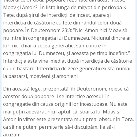
Moav și Amon? În lista lungă de mițvot din pericopa Ki
Tețe, după șirul de interdicții de incest, apare și
interdicția de căsătorie cu fete din rândul celor două
popoare. În Deuteronom 23:3: ”Nici Amon nici Moav să
nu intre în congregația lui Dumnezeu. Niciunul dintre ai
lor, nici chiar a zecea generație, să nu intre în
congregația lui Dumnezeu, și aceasta pe timp indefinit.”
Interdicția asta vine imediat după interdicția de căsătorie
cu un bastard. Interdicția de zece generații există numai
la bastarzi, moavieni și amonieni.
Din această lege, prezentată în Deuteronom, reiese că
acestor două popoare li se interzice accesul în
congregație din cauza originii lor incestuoase. Nu este
mai puțin adevărat nici faptul că soarta lui Moav și
Amon în viitor este prezentată mult prea obscur în Tora,
ca să ne putem permite fie să-i disculpăm, fie să-i
acuzăm.