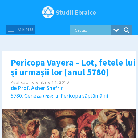
Studii Ebraice
MENU
Pericopa Vayera – Lot, fetele lui
și urmașii lor [anul 5780]
Publicat:
noiembrie 14, 2019
de
Prof. Asher Shafrir
5780
,
Geneza בראשית
,
Pericopa săptămânii