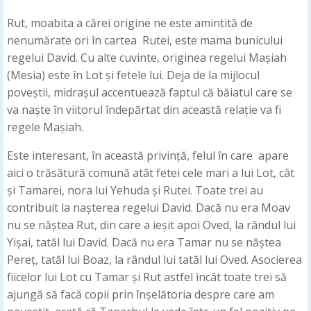
Rut, moabita a cărei origine ne este amintită de
nenumărate ori în cartea Rutei, este mama bunicului
regelui David. Cu alte cuvinte, originea regelui Mașiah
(Mesia) este în Lot și fetele lui. Deja de la mijlocul
poveștii, midrașul accentuează faptul că băiatul care se
va naște în viitorul îndepărtat din această relație va fi
regele Mașiah.
Este interesant, în această privință, felul în care apare
aici o trăsătură comună atât fetei cele mari a lui Lot, cât
și Tamarei, nora lui Yehuda și Rutei. Toate trei au
contribuit la nașterea regelui David. Dacă nu era Moav
nu se năștea Rut, din care a ieșit apoi Oved, la rândul lui
Yișai, tatăl lui David. Dacă nu era Tamar nu se năștea
Pereț, tatăl lui Boaz, la rândul lui tatăl lui Oved. Asocierea
fiicelor lui Lot cu Tamar și Rut astfel încât toate trei să
ajungă să facă copii prin înșelătoria despre care am