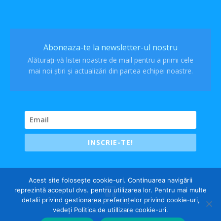
Aboneaza-te la newsletter-ul nostru
Alăturați-vă listei noastre de mail pentru a primi cele
mai noi știri și actualizări din partea echipei noastre.
INSCRIE-TE!
Acest site folosește cookie-uri. Continuarea navigării
reprezintă acceptul dvs. pentru utilizarea lor. Pentru mai multe
detalii privind gestionarea preferințelor privind cookie-uri,
Politica cookies
vedeți Politica de utillizare cookie-uri.
Politica confidentialitate