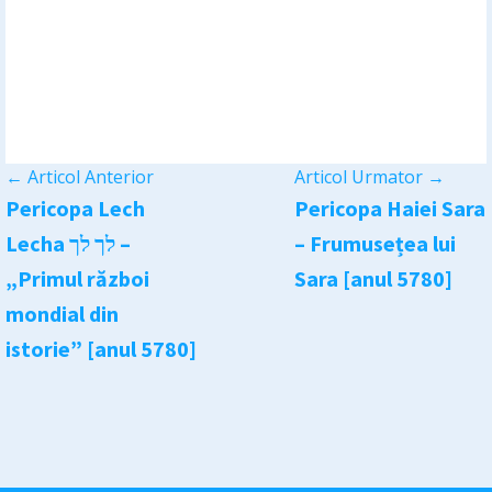
←
Articol Anterior
Articol Urmator
→
Pericopa Lech
Pericopa Haiei Sara
Lecha לך לך –
– Frumusețea lui
„Primul război
Sara [anul 5780]
mondial din
istorie” [anul 5780]