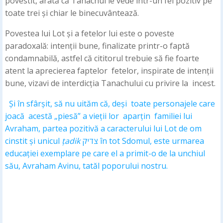
povestit, arată că Tanachul le vede într-un fel pozitiv pe
toate trei și chiar le binecuvântează.
Povestea lui Lot și a fetelor lui este o poveste
paradoxală: intenții bune, finalizate printr-o faptă
condamnabilă, astfel că cititorul trebuie să fie foarte
atent la aprecierea faptelor fetelor, inspirate de intenții
bune, vizavi de interdicția Tanachului cu privire la incest.
Și în sfârșit, să nu uităm că, deși toate personajele care
joacă acestă „piesă” a vieții lor aparțin familiei lui
Avraham, partea pozitivă a caracterului lui Lot de om
cinstit și unicul
țadik
צדיק în tot Sdomul, este urmarea
educației exemplare pe care el a primit-o de la unchiul
său, Avraham Avinu, tatăl poporului nostru.