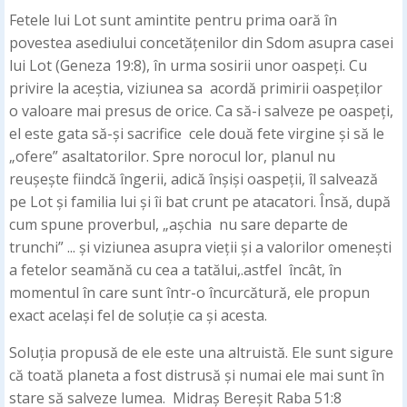
Fetele lui Lot sunt amintite pentru prima oară în
povestea asediului concetățenilor din Sdom asupra casei
lui Lot (Geneza 19:8), în urma sosirii unor oaspeți. Cu
privire la aceștia, viziunea sa acordă primirii oaspeților
o valoare mai presus de orice. Ca să-i salveze pe oaspeți,
el este gata să-și sacrifice cele două fete virgine și să le
„ofere” asaltatorilor. Spre norocul lor, planul nu
reușește fiindcă îngerii, adică înșiși oaspeții, îl salvează
pe Lot și familia lui și îi bat crunt pe atacatori. Însă, după
cum spune proverbul, „așchia nu sare departe de
trunchi” ... și viziunea asupra vieții și a valorilor omenești
a fetelor seamănă cu cea a tatălui,.astfel încât, în
momentul în care sunt într-o încurcătură, ele propun
exact același fel de soluție ca și acesta.
Soluția propusă de ele este una altruistă. Ele sunt sigure
că toată planeta a fost distrusă și numai ele mai sunt în
stare să salveze lumea. Midraș Bereșit Raba 51:8