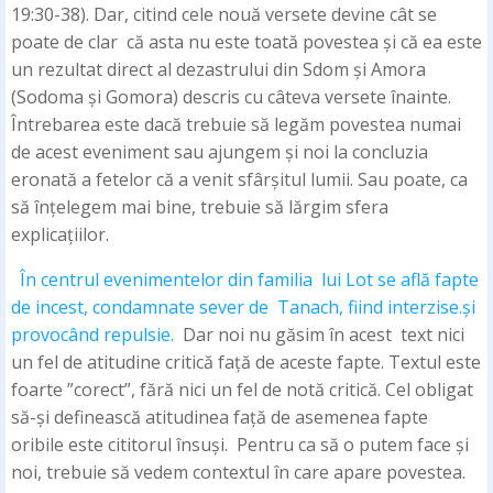
19:30-38). Dar, citind cele nouă versete devine cât se
poate de clar că asta nu este toată povestea și că ea este
un rezultat direct al dezastrului din Sdom și Amora
(Sodoma și Gomora) descris cu câteva versete înainte.
Întrebarea este dacă trebuie să legăm povestea numai
de acest eveniment sau ajungem și noi la concluzia
eronată a fetelor că a venit sfârșitul lumii. Sau poate, ca
să înțelegem mai bine, trebuie să lărgim sfera
explicațiilor.
În centrul evenimentelor din familia lui Lot se află fapte
de incest, condamnate sever de Tanach, fiind interzise.și
provocând repulsie.
Dar noi nu găsim în acest text nici
un fel de atitudine critică față de aceste fapte. Textul este
foarte ”corect”, fără nici un fel de notă critică. Cel obligat
să-și definească atitudinea față de asemenea fapte
oribile este cititorul însuși. Pentru ca să o putem face și
noi, trebuie să vedem contextul în care apare povestea.