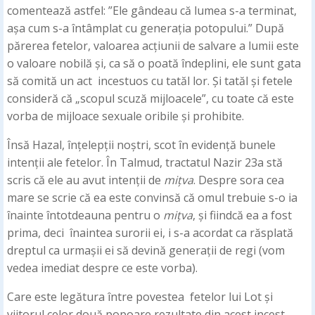
comentează astfel: ”Ele gândeau că lumea s-a terminat,
așa cum s-a întâmplat cu generația potopului.” După
părerea fetelor, valoarea acțiunii de salvare a lumii este
o valoare nobilă și, ca să o poată îndeplini, ele sunt gata
să comită un act incestuos cu tatăl lor. Și tatăl și fetele
consideră că „scopul scuză mijloacele”, cu toate că este
vorba de mijloace sexuale oribile și prohibite.
Însă Hazal, înțelepții noștri, scot în evidență bunele
intenții ale fetelor. În Talmud, tractatul Nazir 23a stă
scris că ele au avut intenții de
mițva
. Despre sora cea
mare se scrie că ea este convinsă că omul trebuie s-o ia
înainte întotdeauna pentru o
mițva
, și fiindcă ea a fost
prima, deci înaintea surorii ei, i s-a acordat ca răsplată
dreptul ca urmașii ei să devină generații de regi (vom
vedea imediat despre ce este vorba).
Care este legătura între povestea fetelor lui Lot și
viitorul celor două popoare rezultate din acest incest,