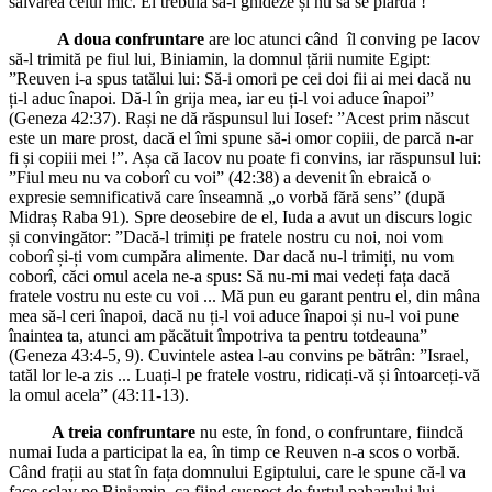
salvarea celui mic. El trebuia să-i ghideze și nu să se piardă !
A doua confruntare
are loc atunci când îl conving pe Iacov
să-l trimită pe fiul lui, Biniamin, la domnul țării numite Egipt:
”Reuven i-a spus tatălui lui: Să-i omori pe cei doi fii ai mei dacă nu
ți-l aduc înapoi. Dă-l în grija mea, iar eu ți-l voi aduce înapoi”
(Geneza 42:37). Rași ne dă răspunsul lui Iosef: ”Acest prim născut
este un mare prost, dacă el îmi spune să-i omor copiii, de parcă n-ar
fi și copiii mei !”. Așa că Iacov nu poate fi convins, iar răspunsul lui:
”Fiul meu nu va coborî cu voi” (42:38) a devenit în ebraică o
expresie semnificativă care înseamnă „o vorbă fără sens” (după
Midraș Raba 91). Spre deosebire de el, Iuda a avut un discurs logic
și convingător: ”Dacă-l trimiți pe fratele nostru cu noi, noi vom
coborî și-ți vom cumpăra alimente. Dar dacă nu-l trimiți, nu vom
coborî, căci omul acela ne-a spus: Să nu-mi mai vedeți fața dacă
fratele vostru nu este cu voi ... Mă pun eu garant pentru el, din mâna
mea să-l ceri înapoi, dacă nu ți-l voi aduce înapoi și nu-l voi pune
înaintea ta, atunci am păcătuit împotriva ta pentru totdeauna”
(Geneza 43:4-5, 9). Cuvintele astea l-au convins pe bătrân: ”Israel,
tatăl lor le-a zis ... Luați-l pe fratele vostru, ridicați-vă și întoarceți-vă
la omul acela” (43:11-13).
A treia confruntare
nu este, în fond, o confruntare, fiindcă
numai Iuda a participat la ea, în timp ce Reuven n-a scos o vorbă.
Când frații au stat în fața domnului Egiptului, care le spune că-l va
face sclav pe Biniamin, ca fiind suspect de furtul paharului lui,