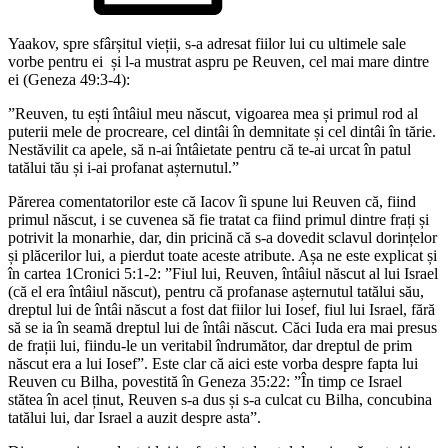
Yaakov, spre sfârșitul vieții, s-a adresat fiilor lui cu ultimele sale
vorbe pentru ei și l-a mustrat aspru pe Reuven, cel mai mare dintre
ei (Geneza 49:3-4):
”Reuven, tu ești întâiul meu născut, vigoarea mea și primul rod al
puterii mele de procreare, cel dintâi în demnitate și cel dintâi în tărie.
Nestăvilit ca apele, să n-ai întâietate pentru că te-ai urcat în patul
tatălui tău și i-ai profanat așternutul.”
Părerea comentatorilor este că Iacov îi spune lui Reuven că, fiind
primul născut, i se cuvenea să fie tratat ca fiind primul dintre frați și
potrivit la monarhie, dar, din pricină că s-a dovedit sclavul dorințelor
și plăcerilor lui, a pierdut toate aceste atribute. Așa ne este explicat și
în cartea 1Cronici 5:1-2: ”Fiul lui, Reuven, întâiul născut al lui Israel
(că el era întâiul născut), pentru că profanase așternutul tatălui său,
dreptul lui de întâi născut a fost dat fiilor lui Iosef, fiul lui Israel, fără
să se ia în seamă dreptul lui de întâi născut. Căci Iuda era mai presus
de frații lui, fiindu-le un veritabil îndrumător, dar dreptul de prim
născut era a lui Iosef”. Este clar că aici este vorba despre fapta lui
Reuven cu Bilha, povestită în Geneza 35:22: ”În timp ce Israel
stătea în acel ținut, Reuven s-a dus și s-a culcat cu Bilha, concubina
tatălui lui, dar Israel a auzit despre asta”.