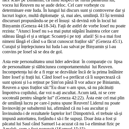
vocea lui Reuven nu se aude deloc. Cel care vorbește cu
determinare este Iuda. În lungul lui discurs sunt și controverse dar și
lucruri logice, multă diplomație și, mai ales, umilință. El își termină
discursuri propunându-se pe el însuși să devină rob în locul lui
Binyamin (Geneza 44:18-34). Față de astfel de vorbe Iosef nu poate
rezista: ”Atunci Iosef nu s-a mai putut stăpâni înaintea celor care
stăteau lângă el și a strigat: Scoateți-i pe toți afară! Și n-a mai fost
nimeni lângă el când s-a făcut cunoscut fraților săi” (Geneza 45:1).
Curajul și înțelepciunea lui Iuda l-au salvat pe Binyamin și l-au
convins pe Iosef să se dea de gol.
Asta este personalitatea unui lider adevărat în comparație cu lipsa
de personalitate și slăbiciunea comportamentului lui Reuven.
Incompetența lui de a fi rege se dezvăluie încă de la prima întâlnire
între Iosef și frații lui. Când Iosef s-a prefăcut că îi suspectează că
sunt spioni și l-a reținut pe Șim'on până îl vor aduce pe Biniamin,
Reuven a spus fraților săi:”Eu doar v-am spus, să nu păcătuiți
împotriva copilului, dar voi n-ați ascultat. Acum iată, ni se cere
socoteală pentru sângele lui” (Geneza 42:22). Ăsta este cel mai plin
de umilință lucru pe care-l putea spune Reuven! Liderul nu poate
învinovăți pe subalternii lui, afirmând că nu l-au ascultat și
învinuindu-i de rezultatele faptelor lor! Dimpotrivă. el trebuie să-și
impună autoritatea, forțându-i să-i fie supuși. Doar ăsta a fost și
păcatul lui Saul când Samuel l-a acuzat că nu l-a eliminat fizic pe
Amalek, cum a fost poruncit (1Samuel 15:15).