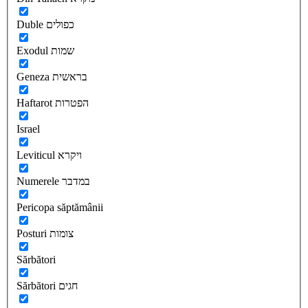
Duble כפולים
Exodul שמות
Geneza בראשית
Haftarot הפטרות
Israel
Leviticul ויקרא
Numerele במדבר
Pericopa săptămânii
Posturi צומות
Sărbători
Sărbători חגים