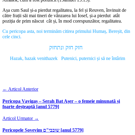
Așa cum Saul și-a pierdut regalitatea, la fel și Reuven, învinuit de
către frații săi mai tineri de vânzarea lui Iosef, și-a pierdut atât
poziția de prim născut cât și, în mod corespunzător, regalitatea.
Cu pericopa asta, noi terminăm citirea primului Humaș, Bereșit, din
cele cinci.
חזק חזק ונתחזק
Hazak, hazak venithazek Putenici, puternici și să ne întârim
←
Articol Anterior
Pericopa Vayigaș – Serah Bat Așer – o femeie minunată și
foarte deșteaptă [anul 5779]
Articol Urmator
→
Pericopele Șovevim שובבי"ם [anul 5779]