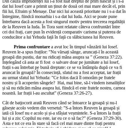
Din cauza imprudenței lui i-a fost luat dreptul de prim născut și i s-a
dat lui Iosef care a primit un ținut de două ori mai mare decât el, prin
fiii lui, Efraim și Menașe. Dar nici lui această prioritate nu i s-a dat în
întregime, fiindcă monarhia i s-a dat lui Iuda. Aici se poate pune
întrebarea dacă acesta a fost singurul motiv pentru trecerea regalității
de la Reuven la Iuda. În Tora sunt relatate câteva confruntări între
cei doi frați, care pun în evidență comparativ carisma și puterea de
conducător a lui Yehuda față în față cu slăbiciunea lui Reuven.
Prima confruntare
a avut loc în timpul vânzării lui Iosef.
Reuven le-a spus fraților: ”Nu vărsați sânge, aruncați-l în această
groapă din pustiu, dar nu ridicați mâna asupra sa ” (Geneza 37:22).
Înțelegând că asta ar fi fost o salvare doar pe jumătate a lui Iosef,
frații s-au întrebat pe bună dreptate: ce se va întâmpla după ce va fi
aruncat în groapă? În consecință, sfatul nu a fost acceptat, iar frații
au urmat sfatul lui Yehuda: ”Ce folos dacă îl omorâm pe fratele
nostru și îi acoperim sângele? Hai, mai bine, să-l vindem ismailiților
și să nu ridicăm mâna asupra lui, fiindcă el este fratele nostru, carnea
noastră. Iar frații l-au ascultat” (Geneza 37:26-27).
Cât de batjocorit arată Reuven când se întoarce la groapă și nu-l
găsește acolo vedem din versetul: ”S-a întors Reuven la groapă și
iată că Iosef nu e acolo și și-a sfâșiat veșmintele. S-a întors la frații
lui și a zis: Copilul nu este, iar eu ce o să fac?” (Geneza 37:29-30).
Asta e tot ce era în stare să facă cel mai mare dintre frați pentru