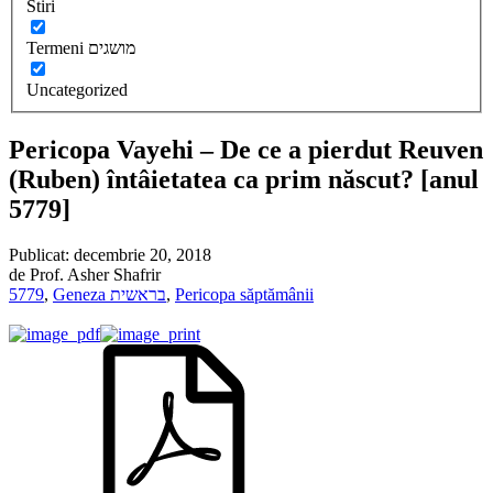
Stiri
Termeni מושגים
Uncategorized
Pericopa Vayehi – De ce a pierdut Reuven
(Ruben) întâietatea ca prim născut? [anul
5779]
Publicat:
decembrie 20, 2018
de
Prof. Asher Shafrir
5779
,
Geneza בראשית
,
Pericopa săptămânii