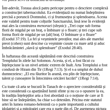
Într-adevăr, Toraua alocă patru pericope pentru o descriere complexă
a construcției tabernacolului. Ea evidențiază nu numai îndeplinirea
precisă a poruncii Domnului, ci și frumusețea și splendoarea. Acesta
este valabil pentru toate colțurile Sanctuarului, însă iese în evidență
mai ales la construirea
menoraei
(sfeșnic): „Trei cupe sub forma
florii de migdal pe un braț, o îmbinare și o floare; și trei cupe sub
forma florii de migdal pe un [alt] braț. O îmbinare și o floare”
(Exodul 37:19). La fel și veșmintele preoților, mai ales ale marelui
preot (cohen) sunt descrise ca veșminte cusute cu mare artă și aduc
îmbrăcămintei „slavă și splendoare” (Exodul 28:40).
În haftaraua din această săptămână este descrisă construirea
Templului în zilele lui Solomon. Acesta, și el, a fost făcut cu
înțelepciune la un nivel artistic extrem de înalt. Arta Templului a fost
condusă de Hiram din Tir (1Regi 7:13). Și el s-a umplut de duhul
dumnezeiesc: „El era făuritor în aramă, era plin de înțelepciune,
talent și cunoaștere în întocmirea oricărei lucrări” (1Regi 7:14).
Cu toate că arta se bucură în Tanach de o apreciere considerabilă și
este considerată ca aparținând lumii sfinte și nu ca o opunere la ea,
în tradiția înțelepților arta a fost abordată ca o noțiune de care ar fi
bine să ne îndepărtăm, ba chiar s-o detestăm. Pricina este statutul
artei în lumea romano-helenistă ca o parte importantă a cultului
idolatriei și a mitologiei care era o parte din el. De asemenea pictura