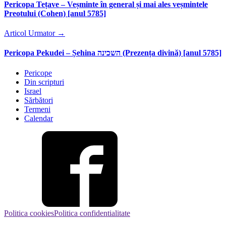
Pericopa Tețave – Veșminte în general și mai ales veșmintele
Preotului (Cohen) [anul 5785]
Articol Urmator
→
Pericopa Pekudei – Șehina השכינה (Prezența divină) [anul 5785]
Pericope
Din scripturi
Israel
Sărbători
Termeni
Calendar
Politica cookies
Politica confidentialitate