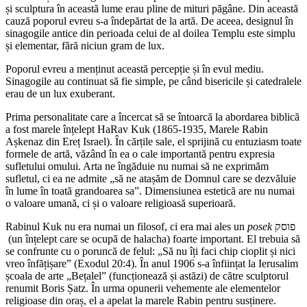
și sculptura în această lume erau pline de mituri păgâne. Din această
cauză poporul evreu s-a îndepărtat de la artă. De aceea, designul în
sinagogile antice din perioada celui de al doilea Templu este simplu
și elementar, fără niciun gram de lux.
Poporul evreu a menținut această percepție și în evul mediu.
Sinagogile au continuat să fie simple, pe când bisericile și catedralele
erau de un lux exuberant.
Prima personalitate care a încercat să se întoarcă la abordarea biblică
a fost marele înțelept HaRav Kuk (1865-1935, Marele Rabin
Așkenaz din Ereț Israel). În cărțile sale, el sprijină cu entuziasm toate
formele de artă, văzând în ea o cale importantă pentru expresia
sufletului omului. Arta ne îngăduie nu numai să ne exprimăm
sufletul, ci ea ne admite „să ne atașăm de Domnul care se dezvăluie
în lume în toată grandoarea sa”. Dimensiunea estetică are nu numai
o valoare umană, ci și o valoare religioasă superioară.
Rabinul Kuk nu era numai un filosof, ci era mai ales un
posek
פוסק
(un înțelept care se ocupă de halacha) foarte important. El trebuia să
se confrunte cu o poruncă de felul: „Să nu îți faci chip cioplit și nici
vreo înfățișare” (Exodul 20:4). În anul 1906 s-a înființat la Ierusalim
școala de arte „Bețalel” (funcționează și astăzi) de către sculptorul
renumit Boris Șatz. În urma opunerii vehemente ale elementelor
religioase din oraș, el a apelat la marele Rabin pentru susținere.