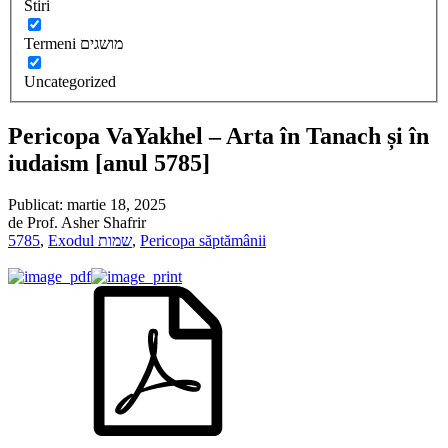
Stiri
Termeni מושגים
Uncategorized
Pericopa VaYakhel – Arta în Tanach și în
iudaism [anul 5785]
Publicat:
martie 18, 2025
de
Prof. Asher Shafrir
5785
,
Exodul שמות
,
Pericopa săptămânii