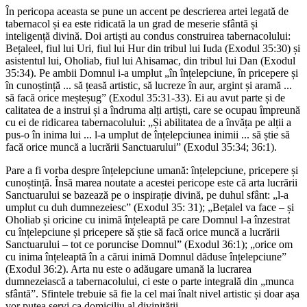
În pericopa aceasta se pune un accent pe descrierea artei legată de
tabernacol și ea este ridicată la un grad de meserie sfântă și
inteligență divină. Doi artiști au condus construirea tabernacolului:
Bețaleel, fiul lui Uri, fiul lui Hur din tribul lui Iuda (Exodul 35:30) și
asistentul lui, Oholiab, fiul lui Ahisamac, din tribul lui Dan (Exodul
35:34). Pe ambii Domnul i-a umplut „în înțelepciune, în pricepere și
în cunoștință ... să țeasă artistic, să lucreze în aur, argint și aramă ...
să facă orice meșteșug” (Exodul 35:31-33). Ei au avut parte și de
calitatea de a instrui și a îndruma alți artiști, care se ocupau împreună
cu ei de ridicarea tabernacolului: „Și abilitatea de a învăța pe alții a
pus-o în inima lui ... l-a umplut de înțelepciunea inimii ... să știe să
facă orice muncă a lucrării Sanctuarului” (Exodul 35:34; 36:1).
Pare a fi vorba despre înțelepciune umană: înțelepciune, pricepere și
cunoștință. Însă marea noutate a acestei pericope este că arta lucrării
Sanctuarului se bazează pe o inspirație divină, pe duhul sfânt: „l-a
umplut cu duh dumnezeiesc” (Exodul 35: 31); „Bețalel va face – și
Oholiab și oricine cu inimă înțeleaptă pe care Domnul l-a înzestrat
cu înțelepciune și pricepere să știe să facă orice muncă a lucrării
Sanctuarului – tot ce poruncise Domnul” (Exodul 36:1); „orice om
cu inima înțeleaptă în a cărui inimă Domnul dăduse înțelepciune”
(Exodul 36:2). Arta nu este o adăugare umană la lucrarea
dumnezeiască a tabernacolului, ci este o parte integrală din „munca
sfântă”. Sfintele trebuie să fie la cel mai înalt nivel artistic și doar așa
vor putea servi ca domiciliu al divinității.