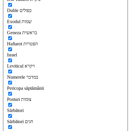
Duble כפולים
Exodul שמות
Geneza בראשית
Haftarot הפטרות
Israel
Leviticul ויקרא
Numerele במדבר
Pericopa săptămânii
Posturi צומות
Sărbători
Sărbători חגים