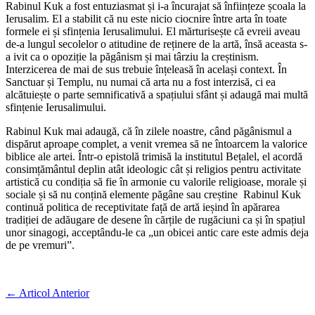
Rabinul Kuk a fost entuziasmat și i-a încurajat să înființeze școala la
Ierusalim. El a stabilit că nu este nicio ciocnire între arta în toate
formele ei și sfințenia Ierusalimului. El mărturisește că evreii aveau
de-a lungul secolelor o atitudine de reținere de la artă, însă aceasta s-
a ivit ca o opoziție la păgânism și mai târziu la creștinism.
Interzicerea de mai de sus trebuie înțeleasă în același context. În
Sanctuar și Templu, nu numai că arta nu a fost interzisă, ci ea
alcătuiește o parte semnificativă a spațiului sfânt și adaugă mai multă
sfințenie Ierusalimului.
Rabinul Kuk mai adaugă, că în zilele noastre, când păgânismul a
dispărut aproape complet, a venit vremea să ne întoarcem la valorice
biblice ale artei. Într-o epistolă trimisă la institutul Bețalel, el acordă
consimțământul deplin atât ideologic cât și religios pentru activitate
artistică cu condiția să fie în armonie cu valorile religioase, morale și
sociale și să nu conțină elemente păgâne sau creștine Rabinul Kuk
continuă politica de receptivitate față de artă ieșind în apărarea
tradiției de adăugare de desene în cărțile de rugăciuni ca și în spațiul
unor sinagogi, acceptându-le ca „un obicei antic care este admis deja
de pe vremuri”.
←
Articol Anterior