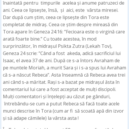
înaintată pentru timpurile acelea și anume patruzeci de
ani. Ceea ce lipsește, însă, și aici, este vârsta miresei.
Dar după cum știm, ceea ce lipsește din Tora este
completat de midraș. Ceea ce știm despre mireasă din
Tora apare în Geneza 24:16: ”Fecioara este o virgină care
arată foarte bine.” Cu toate acestea, în mod
surprinzător, în midrașul Psikta Zutra (Lekah Tov),
Geneza 24 scrie: ”Când a fost akeda, adică sacrificiul lui
Isaac, el avea 37 de ani. După ce s-a întors Avraham de
pe muntele Moriah, a murit Sara și i s-a spus lui Avraham
că s-a născut Rebeca”. Asta înseamnă că Rebeca avea trei
ani când s-a măritat. Rași s-a bazat pe midrașul ăsta în
comentariul lui care a fost acceptat de mulți discipoli.
Mulți comentatori și înțelepți au căzut pe gânduri,
întrebându-se cum a putut Rebeca să facă toate acele
munci descrise în Tora (cum ar fi să scoată apă din izvor
și să adape cămilele) la vârsta asta !