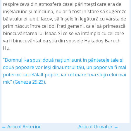
respire ceva din atmosfera casei părintești care era de
înșelăciune și minciună, nu ar fi fost în stare să sugereze
băiatului ei iubit, Iacov, să înșele în legătură cu vârsta de
prim născut între cei doi frați gemeni, ca el să primească
binecuvântarea lui Isaac. Și ce se va întâmpla cu cel care
va fi binecuvântat ea știa din spusele Hakadoș Baruch
Hu.
”Domnul i-a spus: două națiuni sunt în pântecele tale și
două popoare vor ieși dinăuntrul tău, un popor va fi mai
puternic ca celălalt popor, iar cel mare îi va sluji celui mai
mic” (Geneza 25:23).
←
Articol Anterior
Articol Urmator
→