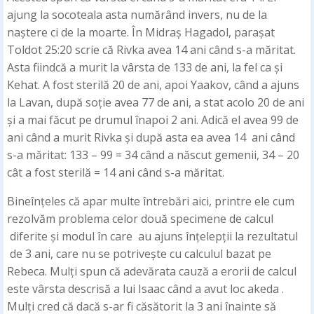
ajung la socoteala asta numărând invers, nu de la
naștere ci de la moarte. În Midraș Hagadol, parașat
Toldot 25:20 scrie că Rivka avea 14 ani când s-a măritat.
Asta fiindcă a murit la vârsta de 133 de ani, la fel ca și
Kehat. A fost sterilă 20 de ani, apoi Yaakov, când a ajuns
la Lavan, după soție avea 77 de ani, a stat acolo 20 de ani
și a mai făcut pe drumul înapoi 2 ani. Adică el avea 99 de
ani când a murit Rivka și după asta ea avea 14 ani când
s-a măritat: 133 – 99 = 34 când a născut gemenii, 34 – 20
cât a fost sterilă = 14 ani când s-a măritat.
Bineînțeles că apar multe întrebări aici, printre ele cum
rezolvăm problema celor două specimene de calcul
diferite și modul în care au ajuns înțelepții la rezultatul
de 3 ani, care nu se potrivește cu calculul bazat pe
Rebeca. Mulți spun că adevărata cauză a erorii de calcul
este vârsta descrisă a lui Isaac când a avut loc akeda .
Mulți cred că dacă s-ar fi căsătorit la 3 ani înainte să