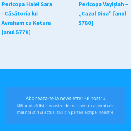
Pericopa Haiei Sara
Pericopa Vayișlah –
- Căsătoria lui
„Cazul Dina” [anul
Avraham cu Ketura
5780]
[anul 5779]
Aboneaza-te la newsletter-ul nostru
Alăturați-vă listei noastre de mail pentru a primi cele
mai noi știri și actualizări din partea echipei noastre.