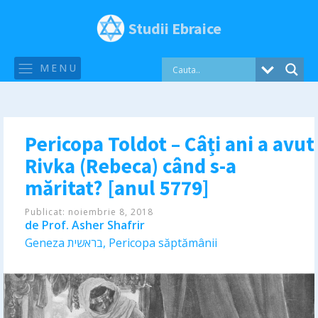
Studii Ebraice
MENU
Pericopa Toldot – Câți ani a avut
Rivka (Rebeca) când s-a
măritat? [anul 5779]
Publicat:
noiembrie 8, 2018
de
Prof. Asher Shafrir
Geneza בראשית
,
Pericopa săptămânii