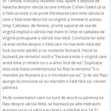
În Talmud, tractatul Ievamot 59a, apare o dispută de
halacha despre vârsta la care trebuie Cohen Gadol să ia
o fată ca soție și se pune întrebarea care este vârsta la
care o fată este descrisă ca virgină și femeie în același
timp. Calitatea de femeie, privită separat de cea de
virgină implică o vârstă mai mare în timp ce calitatea de
virgină presupune o vârstă mai mică. Concluzia lor este
că este vorba despre o fată care nu mai este mică dar
încă nu este adultă și se numește fecioară. Hazal se
bazează pe versetul nostru ”Fecioara este o virgină care
arată bine și nimeni nu s-a atins încă de ea.” Explicația
asta este baza comentariului lui Rași la versetul ”S-o
chemăm pe fecioară și s-o întrebăm pe ea.” Și de aici Rași
ajunge la concluzia că nu mărităm o fată fără să-i cerem
părerea.
Mulți comentatori care nu sunt de acord cu părerea lui
Rași despre vârsta fetei, se bazează pe alte midrașim.
Acestea spun că vârsta ei când s-a măritat era 14. Ei