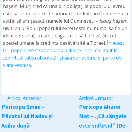
hașem. Mulți cred că una din obligațiile poporului evreu
este să arate celorlalte popoare credința în Dumnezeu și
astfel să sfințească numele lui Dumnezeu –
kiduș
hașem
קידוש השם. Rolul poporului evreu este nu numai să fie un
ideal personal, ci este obligația lui să fie învățătorul
speciei umane la credința desăvârșită a Toraei.
În acest
fel, popoarele se vor apropia din ce în ce mai mult la
„spiritualitatea absolută” și așa vor avea și ei parte de
viața veșnică.
←
Articol Anterior
Articol Urmator
→
Pericopa Șmini –
Pericopa Aharei
Păcatul lui Nadav și
Mot – „Că sângele
Avihu după
este sufletul” (De