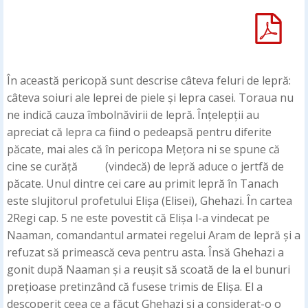
În această pericopă sunt descrise câteva feluri de lepră:
câteva soiuri ale leprei de piele și lepra casei. Toraua nu
ne indică cauza îmbolnăvirii de lepră. Înțelepții au
apreciat că lepra ca fiind o pedeapsă pentru diferite
păcate, mai ales că în pericopa Mețora ni se spune că
cine se curăță (vindecă) de lepră aduce o jertfă de
păcate. Unul dintre cei care au primit lepră în Tanach
este slujitorul profetului Elișa (Elisei), Ghehazi. În cartea
2Regi cap. 5 ne este povestit că Elișa l-a vindecat pe
Naaman, comandantul armatei regelui Aram de lepră și a
refuzat să primească ceva pentru asta. Însă Ghehazi a
gonit după Naaman și a reușit să scoată de la el bunuri
prețioase pretinzând că fusese trimis de Elișa. El a
descoperit ceea ce a făcut Ghehazi și a considerat-o o