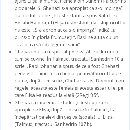
ajuns Elișa la munte, (femeia din Șunem) i-a cuprins
picioarele. Și Ghehazi s-a apropiat ca s-o împingă”.
Talmudul spune: „El este sfânt, a spus Rabi Iose
Berabi Hanina, el (Elișa) este sfânt, dar slujitorul lui
nu este. „S-a apropiat ca s-o împingă”, adică „a
prins-o în gloria frumuseții”. Rași ne ajută cu un
cuvânt ca să înțelegem: „sânii”.
Ghehazi nu l-a respectat pe învățătorul lui după
cum se cuvine. În Talmud, tractatul Sanhedrin 10:a
scrie: „Rabi Iohanan a spus, de ce a fost Ghehazi
pedepsit – fiindcă l-a chemat pe învățătorul lui pe
nume, după cum scrie „Ghehazi a zis, Domnul meu
regele, aceasta este femeia și acesta este fiul ei pe
care Elișa l-a readus la viață (2Regi 8;5”.
Ghehazi a împiedicat studenți deștepți să se
apropie de Elișa, după cum scrie în Talmud „I-a
îndepărtat pe elevi din yeșiva (școala) lui Elișa
(Talmud, tractatul Sanhedrin 107:b).