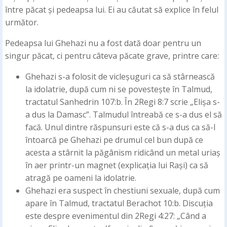
între păcat și pedeapsa lui. Ei au căutat să explice în felul
următor.
Pedeapsa lui Ghehazi nu a fost dată doar pentru un
singur păcat, ci pentru câteva păcate grave, printre care:
Ghehazi s-a folosit de vicleșuguri ca să stârnească
la idolatrie, după cum ni se povestește în Talmud,
tractatul Sanhedrin 107:b. În 2Regi 8:7 scrie „Elișa s-
a dus la Damasc”. Talmudul întreabă ce s-a dus el să
facă. Unul dintre răspunsuri este că s-a dus ca să-l
întoarcă pe Ghehazi pe drumul cel bun după ce
acesta a stârnit la păgânism ridicând un metal uriaș
în aer printr-un magnet (explicația lui Rași) ca să
atragă pe oameni la idolatrie.
Ghehazi era suspect în chestiuni sexuale, după cum
apare în Talmud, tractatul Berachot 10:b. Discuția
este despre evenimentul din 2Regi 4:27: „Când a