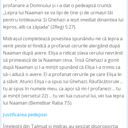
profanare a Domnului și i-a dat o pedeapsă cruntă:
„Lepra lui Naaman se va lipi de tine și de urmașii tăi
pentru totdeauna. Și Ghehazi a ieșit imediat dinaintea lui
lepros, alb ca zăpada” (2Regi 5:27).
Midrașul completează povestea spunându-ne că lepra a
venit peste el fiindcă a profanat cerurile alergând după
Naaman după avere. Elișa a ridicat slava cerului nevrând
să primească de la Naaman ceva. Însă Ghehazi a gonit
după Naaman și l-a mințit spunând că Elișa l-a trimis ca
să-i aducă o avere. El a profanat cerurile pe care Elișa le-
a slăvit. Atunci Elișa i-a spus lui Ghehazi; Răufăcătorule ...
tu ai spus în numele meu, ca apoi să mi-l profanezi ... tu
ai mințit (versetul 22) ... tu vei lua cusurul lui, vei lua lepra
lui Naaman (Bemidbar Raba 7:5).
Justificarea pedepsei
Înțelepții din Talmud și midraș au sesizat disproporția