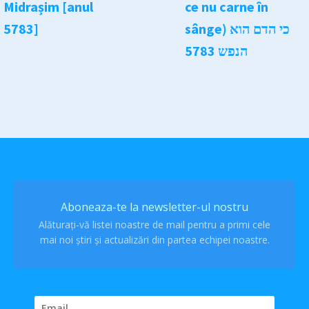
Midrașim [anul
ce nu carne în
5783]
sânge) כי הדם הוא
הנפש 5783
Aboneaza-te la newsletter-ul nostru
Alăturați-vă listei noastre de mail pentru a primi cele
mai noi știri și actualizări din partea echipei noastre.