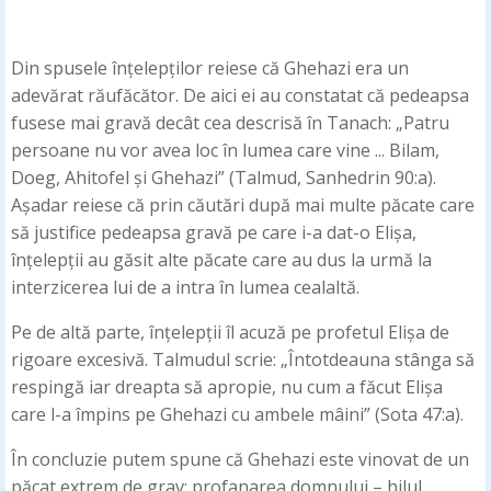
Din spusele înțelepților reiese că Ghehazi era un
adevărat răufăcător. De aici ei au constatat că pedeapsa
fusese mai gravă decât cea descrisă în Tanach: „Patru
persoane nu vor avea loc în lumea care vine ... Bilam,
Doeg, Ahitofel și Ghehazi” (Talmud, Sanhedrin 90:a).
Așadar reiese că prin căutări după mai multe păcate care
să justifice pedeapsa gravă pe care i-a dat-o Elișa,
înțelepții au găsit alte păcate care au dus la urmă la
interzicerea lui de a intra în lumea cealaltă.
Pe de altă parte, înțelepții îl acuză pe profetul Elișa de
rigoare excesivă. Talmudul scrie: „Întotdeauna stânga să
respingă iar dreapta să apropie, nu cum a făcut Elișa
care l-a împins pe Ghehazi cu ambele mâini” (Sota 47:a).
În concluzie putem spune că Ghehazi este vinovat de un
păcat extrem de grav: profanarea domnului – hilul