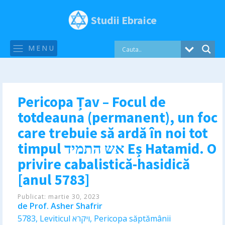
Studii Ebraice
MENU
Pericopa Țav – Focul de
totdeauna (permanent), un foc
care trebuie să ardă în noi tot
timpul אש התמיד Eș Hatamid. O
privire cabalistică-hasidică
[anul 5783]
Publicat:
martie 30, 2023
de
Prof. Asher Shafrir
5783
,
Leviticul ויקרא
,
Pericopa săptămânii