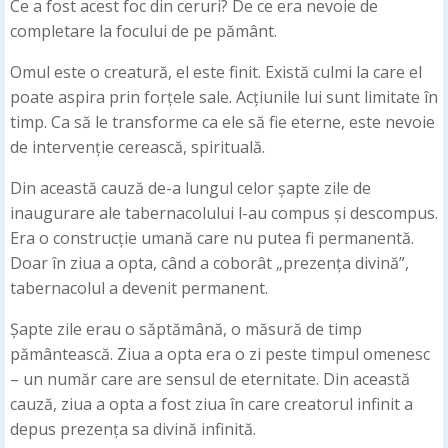
Ce a fost acest foc din ceruri? De ce era nevoie de
completare la focului de pe pământ.
Omul este o creatură, el este finit. Există culmi la care el
poate aspira prin forțele sale. Acțiunile lui sunt limitate în
timp. Ca să le transforme ca ele să fie eterne, este nevoie
de intervenție cerească, spirituală.
Din această cauză de-a lungul celor șapte zile de
inaugurare ale tabernacolului l-au compus și descompus.
Era o construcție umană care nu putea fi permanentă.
Doar în ziua a opta, când a coborât „prezența divină”,
tabernacolul a devenit permanent.
Șapte zile erau o săptămână, o măsură de timp
pământească. Ziua a opta era o zi peste timpul omenesc
– un număr care are sensul de eternitate. Din această
cauză, ziua a opta a fost ziua în care creatorul infinit a
depus prezența sa divină infinită.