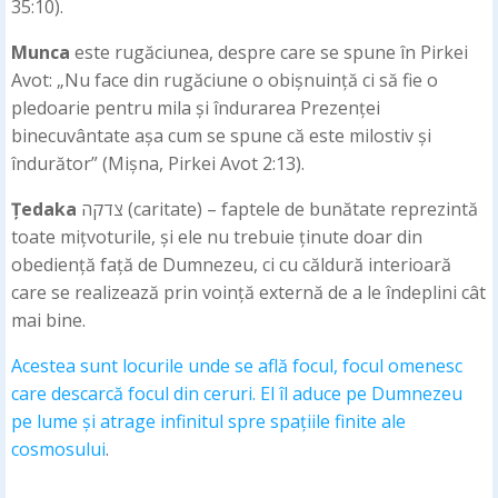
35:10).
Munca
este rugăciunea, despre care se spune în Pirkei
Avot: „Nu face din rugăciune o obișnuință ci să fie o
pledoarie pentru mila și îndurarea Prezenței
binecuvântate așa cum se spune că este milostiv și
îndurător” (Mișna, Pirkei Avot 2:13).
Țedaka
צדקה (caritate) – faptele de bunătate reprezintă
toate mițvoturile, și ele nu trebuie ținute doar din
obediență față de Dumnezeu, ci cu căldură interioară
care se realizează prin voință externă de a le îndeplini cât
mai bine.
Acestea sunt locurile unde se află focul, focul omenesc
care descarcă focul din ceruri. El îl aduce pe Dumnezeu
pe lume și atrage infinitul spre spațiile finite ale
cosmosului
.