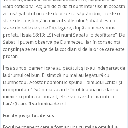
viața cotidiană. Acțiuni de zi de zi sunt interzise în această
zi. Însă Șabatul nu este doar o zi a săptămânii, ci este o
stare de conștiință în miezul sufletului. Șabatul este o
stare de reflexie și de înțelegere, după cum ne spune
profetul Isaia 58:13: „Și vei numi Șabatul o desfătare”. De
Șabat îl putem observa pe Dumnezeu, iar în consecință
conștiința se retrage de la cotidian și de la orice care este
profan.
Însă sunt și oameni care au păcătuit și s-au îndepărtat de
la drumul cel bun. Ei simt că nu mai au legătură cu
Dumnezeul. Acestor oameni le spune Talmudul „chiar și
în impuritate”. Scânteia va arde întotdeauna în adâncul
inimii. Cu puțin carburant, el se va transforma într-o
flacără care îl va lumina de tot.
Foc de jos și foc de sus
Focul permanent care a fost aprins cu mâna omului, a