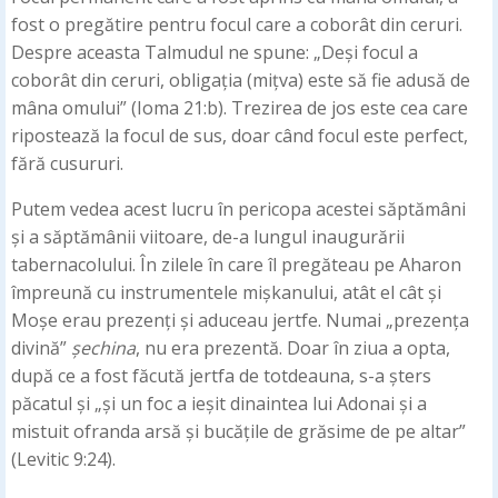
fost o pregătire pentru focul care a coborât din ceruri.
Despre aceasta Talmudul ne spune: „Deși focul a
coborât din ceruri, obligația (mițva) este să fie adusă de
mâna omului” (Ioma 21:b). Trezirea de jos este cea care
ripostează la focul de sus, doar când focul este perfect,
fără cusururi.
Putem vedea acest lucru în pericopa acestei săptămâni
și a săptămânii viitoare, de-a lungul inaugurării
tabernacolului. În zilele în care îl pregăteau pe Aharon
împreună cu instrumentele mișkanului, atât el cât și
Moșe erau prezenți și aduceau jertfe. Numai „prezența
divină”
șechina
, nu era prezentă. Doar în ziua a opta,
după ce a fost făcută jertfa de totdeauna, s-a șters
păcatul și „și un foc a ieșit dinaintea lui Adonai și a
mistuit ofranda arsă și bucățile de grăsime de pe altar”
(Levitic 9:24).