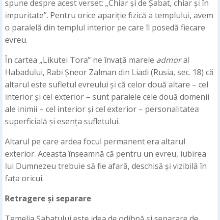
spune despre acest verset: „Chiar și de Șabat, chiar și în
impuritate”. Pentru orice apariție fizică a templului, avem
o paralelă din templul interior pe care îl posedă fiecare
evreu.
În cartea „Likutei Tora” ne învață marele
admor
al
Habadului, Rabi Șneor Zalman din Liadi (Rusia, sec. 18) că
altarul este sufletul evreului și că celor două altare – cel
interior și cel exterior – sunt paralele cele două domenii
ale inimii – cel interior și cel exterior – personalitatea
superficială și esența sufletului.
Altarul pe care ardea focul permanent era altarul
exterior. Aceasta înseamnă că pentru un evreu, iubirea
lui Dumnezeu trebuie să fie afară, deschisă și vizibilă în
fața oricui.
Retragere și separare
Temelia Șabatului este idea de odihnă și separare de