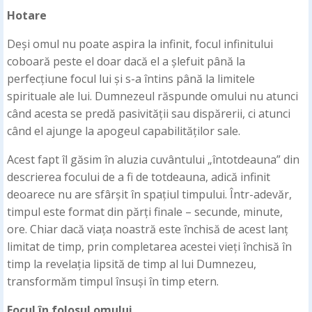
Hotare
Deși omul nu poate aspira la infinit, focul infinitului
coboară peste el doar dacă el a șlefuit până la
perfecțiune focul lui și s-a întins până la limitele
spirituale ale lui. Dumnezeul răspunde omului nu atunci
când acesta se predă pasivității sau dispărerii, ci atunci
când el ajunge la apogeul capabilităților sale.
Acest fapt îl găsim în aluzia cuvântului „întotdeauna” din
descrierea focului de a fi de totdeauna, adică infinit
deoarece nu are sfârșit în spațiul timpului. Într-adevăr,
timpul este format din părți finale – secunde, minute,
ore. Chiar dacă viața noastră este închisă de acest lanț
limitat de timp, prin completarea acestei vieți închisă în
timp la revelația lipsită de timp al lui Dumnezeu,
transformăm timpul însuși în timp etern.
Focul în folosul omului