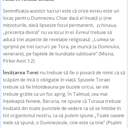
Semnificația acestor lucruri este că orice evreu este un
locaș pentru Dumnezeu. Chiar dacă el învață și ține
mițvoturile, dacă lipsește focul permanent,
șchinaua
,
„prezența divină” nu va locui în el. Evreul trebuie să
aducă trei aspecte de revelație religioasă: „Lumea se
sprijină pe trei lucruri: pe Tora, pe muncă (a Domnului,
venerare), pe faptele de bunătate iubitoare” (Mișna,
Pirkei Avot 1:2).
Învățarea Torei
nu trebuie să fie o povară de nimic ca să
scăpăm de încă o obligație în viață. Spusele Toraei
trebuie să fie întotdeauna pe buzele oricui, iar ele
trebuie grăite ca un foc aprig. În Talmud, cea mai
înțeleaptă femeie, Beruria, ne spune că Toraua trebuie
învățată din toate punctele de vedere ca să se îmbibe în
tot organismul nostru, ca să putem spune „Toate oasele
mele să spună, o Dumnezeule, cine este ca tine” (Psalmi