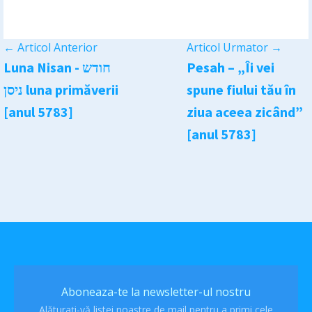
←
Articol Anterior
Articol Urmator
→
Luna Nisan - חודש
Pesah – „Îi vei
ניסן luna primăverii
spune fiului tău în
[anul 5783]
ziua aceea zicând”
[anul 5783]
Aboneaza-te la newsletter-ul nostru
Alăturați-vă listei noastre de mail pentru a primi cele