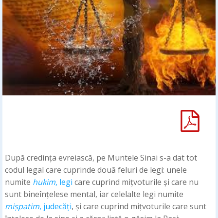
După credința evreiască, pe Muntele Sinai s-a dat tot
codul legal care cuprinde două feluri de legi: unele
numite
hukim
, legi
care cuprind mițvoturile și care nu
sunt bineînțelese mental, iar celelalte legi numite
mișpatim
, judecăți
, și care cuprind mițvoturile care sunt