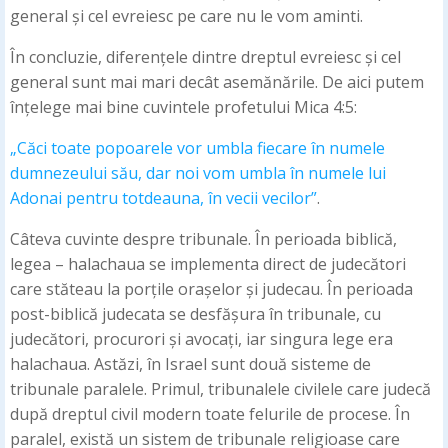
general și cel evreiesc pe care nu le vom aminti.
În concluzie, diferențele dintre dreptul evreiesc și cel
general sunt mai mari decât asemănările. De aici putem
înțelege mai bine cuvintele profetului Mica 4:5:
„Căci toate popoarele vor umbla fiecare în numele
dumnezeului său, dar noi vom umbla în numele lui
Adonai pentru totdeauna, în vecii vecilor”
.
Câteva cuvinte despre tribunale. În perioada biblică,
legea – halachaua se implementa direct de judecători
care stăteau la porțile orașelor și judecau. În perioada
post-biblică judecata se desfășura în tribunale, cu
judecători, procurori și avocați, iar singura lege era
halachaua. Astăzi, în Israel sunt două sisteme de
tribunale paralele. Primul, tribunalele civilele care judecă
după dreptul civil modern toate felurile de procese. În
paralel, există un sistem de tribunale religioase care