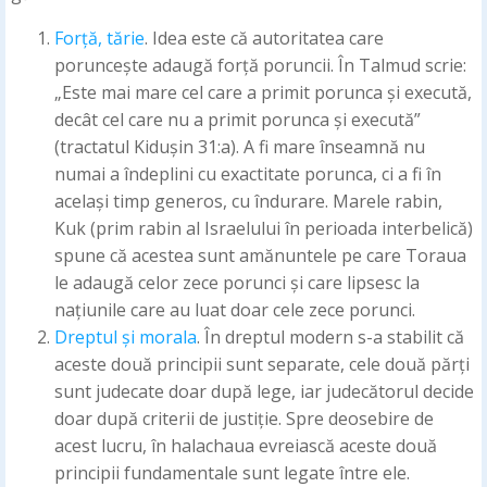
Forță, tărie
. Idea este că autoritatea care
poruncește adaugă forță poruncii. În Talmud scrie:
„Este mai mare cel care a primit porunca și execută,
decât cel care nu a primit porunca și execută”
(tractatul Kidușin 31:a). A fi mare înseamnă nu
numai a îndeplini cu exactitate porunca, ci a fi în
același timp generos, cu îndurare. Marele rabin,
Kuk (prim rabin al Israelului în perioada interbelică)
spune că acestea sunt amănuntele pe care Toraua
le adaugă celor zece porunci și care lipsesc la
națiunile care au luat doar cele zece porunci.
Dreptul și morala
. În dreptul modern s-a stabilit că
aceste două principii sunt separate, cele două părți
sunt judecate doar după lege, iar judecătorul decide
doar după criterii de justiție. Spre deosebire de
acest lucru, în halachaua evreiască aceste două
principii fundamentale sunt legate între ele.