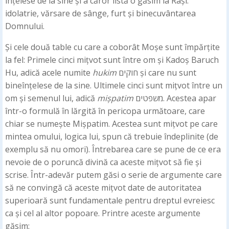
înțelese de la sine și a căror listă o găsim la Rași:
idolatrie, vărsare de sânge, furt și binecuvântarea
Domnului.
Și cele două table cu care a coborât Moșe sunt împărțite
la fel: Primele cinci mițvot sunt între om și Kadoș Baruch
Hu, adică acele numite
hukim
חוקים și care nu sunt
bineînțelese de la sine. Ultimele cinci sunt mițvot între un
om și semenul lui, adică
mișpatim
משפטים. Acestea apar
într-o formulă în lărgită în pericopa următoare, care
chiar se numește Mișpatim. Acestea sunt mițvot pe care
mintea omului, logica lui, spun că trebuie îndeplinite (de
exemplu să nu omori). Întrebarea care se pune de ce era
nevoie de o poruncă divină ca aceste mițvot să fie și
scrise. Într-adevăr putem găsi o serie de argumente care
să ne convingă că aceste mițvot date de autoritatea
superioară sunt fundamentale pentru dreptul evreiesc
ca și cel al altor popoare. Printre aceste argumente
găsim: