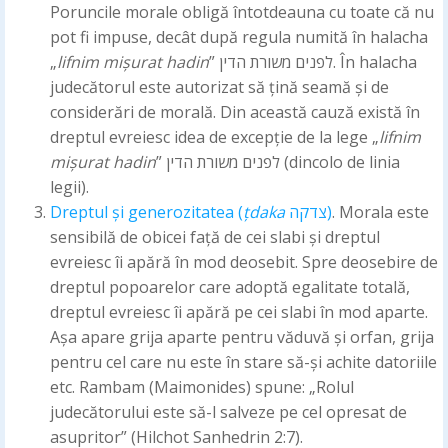
Poruncile morale obligă întotdeauna cu toate că nu
pot fi impuse, decât după regula numită în halacha
„
lifnim mișurat
hadin
” לפנים משורת הדין. În halacha
judecătorul este autorizat să țină seamă și de
considerări de morală. Din această cauză există în
dreptul evreiesc idea de excepție de la lege „
lifnim
mișurat
hadin
” לפנים משורת הדין (dincolo de linia
legii).
Dreptul și generozitatea (
țdaka
צדקה)
. Morala este
sensibilă de obicei față de cei slabi și dreptul
evreiesc îi apără în mod deosebit. Spre deosebire de
dreptul popoarelor care adoptă egalitate totală,
dreptul evreiesc îi apără pe cei slabi în mod aparte.
Așa apare grija aparte pentru văduvă și orfan, grija
pentru cel care nu este în stare să-și achite datoriile
etc. Rambam (Maimonides) spune: „Rolul
judecătorului este să-l salveze pe cel opresat de
asupritor” (Hilchot Sanhedrin 2:7).