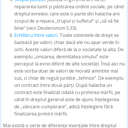
repararea lumii și păstrarea ordinii sociale, pe când
dreptul evreiesc care este o parte din halacha are
scopul de a repara „trupul și sufletul” și „să vă fie
bine” (vezi Deuteronom 5:33).
Echilibru între valori
. Toate sistemele de drept se
bazează pe valori, chiar dacă ele nu apar verde în
ochi. Aceste valori diferă de la o societate la alta. De
exemplu „onoarea, demnitatea omului” este
perceput la evrei diferit de alte societăți. Însă aici nu
este vorba doar de valori de morală amintite mai
sus, ci chiar de reguli juridice „tehnice”. De exemplu
un contract între două părți. După halacha un
contract este finalizat odată cu primirea mărfii, pe
când în dreptul general este de ajuns înțelegerea
de „vânzare-cumpărare”, adică înțelegere fără
finalizarea primirii mărfii.
Mai există o serie de diferențe esențiale între dreptul