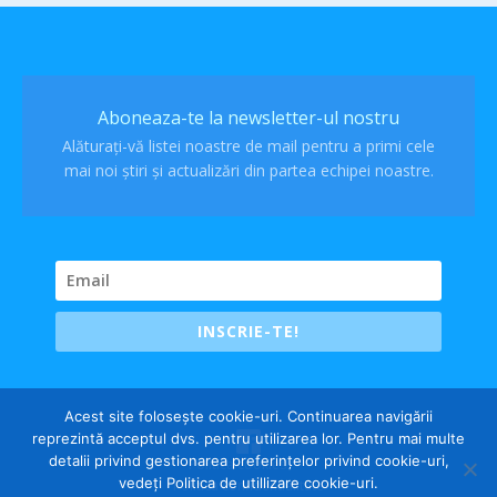
Aboneaza-te la newsletter-ul nostru
Alăturați-vă listei noastre de mail pentru a primi cele
mai noi știri și actualizări din partea echipei noastre.
INSCRIE-TE!
Acest site folosește cookie-uri. Continuarea navigării
reprezintă acceptul dvs. pentru utilizarea lor. Pentru mai multe
detalii privind gestionarea preferințelor privind cookie-uri,
Politica cookies
vedeți Politica de utillizare cookie-uri.
Politica confidentialitate