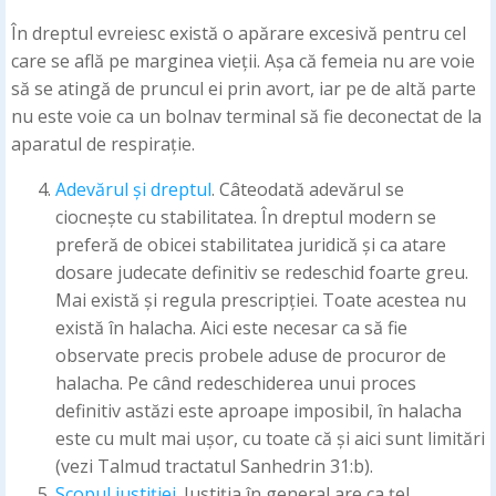
În dreptul evreiesc există o apărare excesivă pentru cel
care se află pe marginea vieții. Așa că femeia nu are voie
să se atingă de pruncul ei prin avort, iar pe de altă parte
nu este voie ca un bolnav terminal să fie deconectat de la
aparatul de respirație.
Adevărul și dreptul
. Câteodată adevărul se
ciocnește cu stabilitatea. În dreptul modern se
preferă de obicei stabilitatea juridică și ca atare
dosare judecate definitiv se redeschid foarte greu.
Mai există și regula prescripției. Toate acestea nu
există în halacha. Aici este necesar ca să fie
observate precis probele aduse de procuror de
halacha. Pe când redeschiderea unui proces
definitiv astăzi este aproape imposibil, în halacha
este cu mult mai ușor, cu toate că și aici sunt limitări
(vezi Talmud tractatul Sanhedrin 31:b).
Scopul justiției
. Justiția în general are ca țel