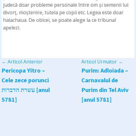
judecă doar probleme personale între om și semenii lui:
divorț, moștenire, tutela pe copii etc. Legea este doar
halachaua. De obicei, se poate alege la ce tribunal
apelezi.
←
Articol Anterior
Articol Urmator
→
Pericopa Yitro –
Purim: Adloiada –
Cele zece porunci
Carnavalul de
עשרת הדברות [anul
Purim din Tel Aviv
5781]
[anul 5781]