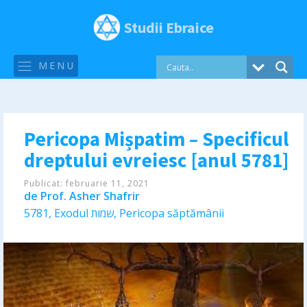
Studii Ebraice
MENU
Pericopa Mișpatim – Specificul
dreptului evreiesc [anul 5781]
Publicat:
februarie 11, 2021
de
Prof. Asher Shafrir
5781
,
Exodul שמות
,
Pericopa săptămânii