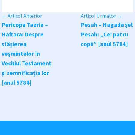
←
Articol Anterior
Articol Urmator
→
Pericopa Tazria –
Pesah – Hagada șel
Haftara: Despre
Pesah: „Cei patru
sfâșierea
copii” [anul 5784]
veșmintelor în
Vechiul Testament
și semnificația lor
[anul 5784]