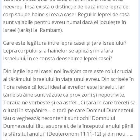
neevreu. Însă există o distincție de bază între lepra de
corp sau de haine și cea a casei. Regulile leprei de casă
sunt valabile pentru evreu numai dacă el locuiește în
Israel (iarăși la Rambam).
Care este legătura între lepra casei și țara Israelului?
Lepra corpului și a hainelor se aplică și în afara
Israelului. În ce constă deosebirea leprei casei?
Din legile leprei casei noi învățăm care este rolul crucial
al tărâmului Israelului în viața unui evreu. Din scrisele în
Tora reiese că locul ideal al evreilor este Israelul, iar
țările străine sunt văzute ca provizorii și nepotrivite.
Toraua ne vorbește și ea astfel: „Ci țara în care treceți să
o luați în stăpânire ... o țară pe care Domnul Dumnezeul
tău o veghează; necontenit sunt ochii Domnului
Dumnezeului tău, asupra ei, de la începutul anului până
la sfârșitul anului” (Deuteronom 11:11-12) și din nou „ ...