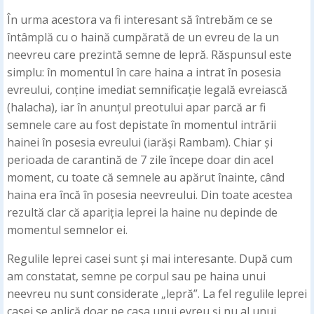
În urma acestora va fi interesant să întrebăm ce se
întâmplă cu o haină cumpărată de un evreu de la un
neevreu care prezintă semne de lepră. Răspunsul este
simplu: în momentul în care haina a intrat în posesia
evreului, conține imediat semnificație legală evreiască
(halacha), iar în anunțul preotului apar parcă ar fi
semnele care au fost depistate în momentul intrării
hainei în posesia evreului (iarăși Rambam). Chiar și
perioada de carantină de 7 zile începe doar din acel
moment, cu toate că semnele au apărut înainte, când
haina era încă în posesia neevreului. Din toate acestea
rezultă clar că apariția leprei la haine nu depinde de
momentul semnelor ei.
Regulile leprei casei sunt și mai interesante. După cum
am constatat, semne pe corpul sau pe haina unui
neevreu nu sunt considerate „lepră”. La fel regulile leprei
casei se aplică doar pe casa unui evreu și nu al unui