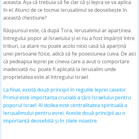
aceasta. Așa că trebuia să fie clar că și lepra se va aplica
în el. Atunci de ce tocmai Ierusalimul se deosebește în
această chestiune?
Răspunsul este, că după Tora, Ierusalimul ar aparținea
întregului popor al Israelului și el nu a fost împărțit între
triburi, ca atare nu poate acolo nicio casă să aparțină
unei persoane fizice, adică să fie posesiunea cuiva. De aici
că pedeapsa leprei pe cineva care a avut o comportare
inadecvată nu poate fi aplicată la Ierusalim unde
proprietatea este al întregului Israel.
La final, există două principii în regulile leprei caselor.
Primul este importanța crucială a țării Israelului pentru
poporul Israel. Al doilea este centralitatea spirituală a
Ierusalimului pentru evrei. Aceste două principii au o
importanță deosebită și în zilele noastre.