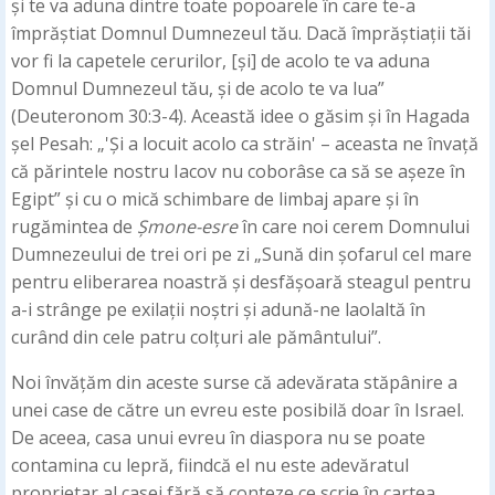
și te va aduna dintre toate popoarele în care te-a
împrăștiat Domnul Dumnezeul tău. Dacă împrăștiații tăi
vor fi la capetele cerurilor, [și] de acolo te va aduna
Domnul Dumnezeul tău, și de acolo te va lua”
(Deuteronom 30:3-4). Această idee o găsim și în Hagada
șel Pesah: „'Și a locuit acolo ca străin' – aceasta ne învață
că părintele nostru Iacov nu coborâse ca să se așeze în
Egipt” și cu o mică schimbare de limbaj apare și în
rugămintea de
Șmone-esre
în care noi cerem Domnului
Dumnezeului de trei ori pe zi „Sună din șofarul cel mare
pentru eliberarea noastră și desfășoară steagul pentru
a-i strânge pe exilații noștri și adună-ne laolaltă în
curând din cele patru colțuri ale pământului”.
Noi învățăm din aceste surse că adevărata stăpânire a
unei case de către un evreu este posibilă doar în Israel.
De aceea, casa unui evreu în diaspora nu se poate
contamina cu lepră, fiindcă el nu este adevăratul
proprietar al casei fără să conteze ce scrie în cartea