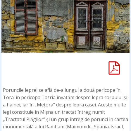
Poruncile leprei se află de-a lungul a două pericope în
Tora: în pericopa Tazria învățăm despre lepra corpului și
a hainei, iar în „Mețora” despre lepra casei. Aceste multe
legi constituie în Mișna un tractat întreg numit
„Tractatul Plăgilor” și un grup întreg de porunci în cartea
monumentală a lui Rambam (Maimonide, Spania-Israel,