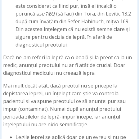
este considerat ca fiind pur, însă el încalcă o
poruncă
ase
עֲשֵׂה (să faci) din Tora, din Levitic 13:2
după cum învățăm din Sefer Hahinuch, mițva 169.
Din acestea înțelegem că nu există semne clare și
sigure pentru decizia de lepră, în afară de
diagnosticul preotului.
Dacă ne-am referi la lepră ca o boală și la preot ca la un
medic, anunțul preotului nu ar fi atât de crucial. Doar
diagnosticul medicului nu creează lepra.
Mai mult decât atât, dacă preotul nu se pricepe la
depistarea leprei, un înțelept care știe va controla
pacientul și va spune preotului ce să anunțe: pur sau
impur (contaminat). Numai după anunțul preotului
perioada zilelor de lepră-impur începe, iar anunțul
înțeleptului nu are nicio semnificație.
Legile leprei se aplică doar pe un evreu și nu pe