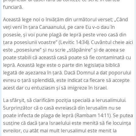
funciară.
Această lege noi o învățăm din următorul verset; „Când
veți veni în țara Canaanului, pe care Eu v-o dau în
posesie, și voi pune plagă de lepră peste vreo casă din
țara posesiunii voastre” (Levitic 14:34). Cuvântul cheie aici
este „posesiune” și nu scrie „stăpânire” și de aceea se
poate stabili că această casă poate să fie contaminată cu
lepră. Această lege este o parte din legislația biblică
legată de așezarea în țară. Dacă Domnul a dat poporului
evreu o țară splendidă, este indicat ca fiecare să accepte
acest dar cu entuziasm și să imigreze în Israel.
La sfârșit, să clarificăm poziția specială a Ierusalimului.
Surprinzător că o casă evreiască din Ierusalim nu se
poate infecta de plaga de lepră (Rambam 14:11). Se putea
susține că dacă țara Israelului este menită să fie locuința
evreilor, cu atât mai mult Ierusalimul este menit la