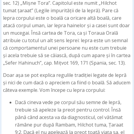
sec. 12) „Mișne Tora”. Capitolul este numit „Hilchot
tumat țaraat” (Legile impurității de la lepră). Pare că
lepra corpului este o boală ca oricare altă boală, care
atacă corpul uman, iar lepra hainelor și a casei sunt doar
un mucegai. Însă cartea de Tora, ca și Toraua Orală
atribuie cu totul un alt sens leprei: lepra este un semnal
că comportamentul unei persoane nu este cum trebuie
și acela trebuie să se căiască, după cum apare și în cartea
„Sefer Hahinuch”, cap. Mițvot 169, 171 (Spania, sec. 13).
Doar așa se pot explica regulile tradiției legate de lepră
și nici de cum dacă o apreciem ca fiind o boală. Să aducem
câteva exemple. Vom începe cu lepra corpului:
Dacă cineva vede pe corpul său semne de lepră,
trebuie să apeleze la preot pentru control. Însă
până când acesta va da diagnosticul, cel vătămat
rămâne pur după Rambam, Hilchot tuma, Țaraat
9:2. Dacă el nu apelează la preot toată viața sa, el