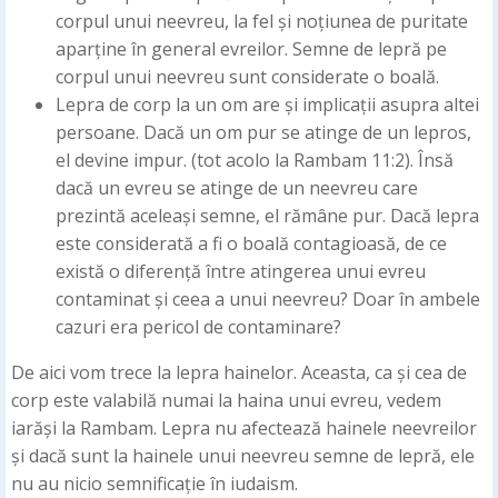
corpul unui neevreu, la fel și noțiunea de puritate
aparține în general evreilor. Semne de lepră pe
corpul unui neevreu sunt considerate o boală.
Lepra de corp la un om are și implicații asupra altei
persoane. Dacă un om pur se atinge de un lepros,
el devine impur. (tot acolo la Rambam 11:2). Însă
dacă un evreu se atinge de un neevreu care
prezintă aceleași semne, el rămâne pur. Dacă lepra
este considerată a fi o boală contagioasă, de ce
există o diferență între atingerea unui evreu
contaminat și ceea a unui neevreu? Doar în ambele
cazuri era pericol de contaminare?
De aici vom trece la lepra hainelor. Aceasta, ca și cea de
corp este valabilă numai la haina unui evreu, vedem
iarăși la Rambam. Lepra nu afectează hainele neevreilor
și dacă sunt la hainele unui neevreu semne de lepră, ele
nu au nicio semnificație în iudaism.