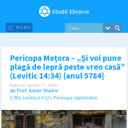
Studii Ebraice
MENU
Pericopa Mețora – „Și voi pune
plagă de lepră peste vreo casă”
(Levitic 14:34) [anul 5784]
Publicat:
aprilie 17, 2024
de
Prof. Asher Shafrir
5784
,
Leviticul ויקרא
,
Pericopa săptămânii