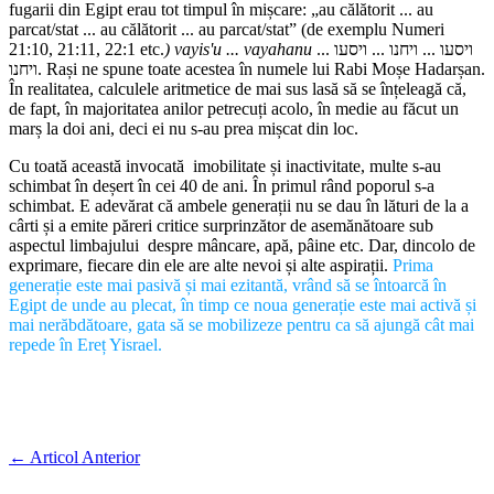
fugarii din Egipt erau tot timpul în mișcare: „au călătorit ... au
parcat/stat ... au călătorit ... au parcat/stat” (de exemplu Numeri
21:10, 21:11, 22:1 etc.
) vayis'u ... vayahanu
ויסעו ... ויחנו ... ויסעו ...
ויחנו. Rași ne spune toate acestea în numele lui Rabi Moșe Hadarșan.
În realitatea, calculele aritmetice de mai sus lasă să se înțeleagă că,
de fapt, în majoritatea anilor petrecuți acolo, în medie au făcut un
marș la doi ani, deci ei nu s-au prea mișcat din loc.
Cu toată această invocată imobilitate și inactivitate, multe s-au
schimbat în deșert în cei 40 de ani. În primul rând poporul s-a
schimbat. E adevărat că ambele generații nu se dau în lături de la a
cârti și a emite păreri critice surprinzător de asemănătoare sub
aspectul limbajului despre mâncare, apă, pâine etc. Dar, dincolo de
exprimare, fiecare din ele are alte nevoi și alte aspirații.
Prima
generație este mai pasivă și mai ezitantă, vrând să se întoarcă în
Egipt de unde au plecat, în timp ce noua generație este mai activă și
mai nerăbdătoare, gata să se mobilizeze pentru ca să ajungă cât mai
repede în Ereț Yisrael.
←
Articol Anterior