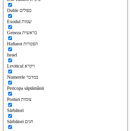
Duble כפולים
Exodul שמות
Geneza בראשית
Haftarot הפטרות
Israel
Leviticul ויקרא
Numerele במדבר
Pericopa săptămânii
Posturi צומות
Sărbători
Sărbători חגים