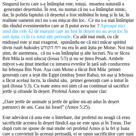
Singurul lucru care s-a întâmplat este, totuși, moartea naturală a
generației deșertului. În rest, nu numai că nu s-a întâmplat nimic,
dar, în pofida faptului că deșertul a fost străbătut în lung și în lat, în
realitate oamenii nici nu s-au mișcat din loc. Ce nu s-a mai întâmplat
din rândul evenimentelor care ar fi putut avea loc ?
Aproape nici
unul din cele 42 de marșuri care au fost în deșert nu au avut loc în
anii ăștia, ci în cu totul alte perioade
. Cu atât mai mult, cu cât
midrașul este și mai exagerat, spunându-ne că nici măcar spiritul
divin
ruah hakodeș
רוח הקודש nu era în anii ăștia pe Moise. Noi mai
știm, de asemenea, că nu s-au întâmplat și alte lucruri. Nu se făcea
Brit Mila la noii născuț (Iosua 5:5) și nu se ținea Pesah. Ambele
mițvot s-au ținut imediat cu intrarea evreilor în țară sub conducerea
lui Iehoșua Bin Nun. Așa cum Moise a făcut Brit Mila primei
generații care a ieșit din Egipt (midraș Șmot Raba), tot așa și Iehoșua
a făcut același lucru, la rândul său, primei generații care a intrat în
țară (Iosua 5:3). Cu toate astea noi știm că au continuat să sacrifice
jertfe și ofrande în deșert. Profetul Amos ne spune clar:
„Oare jertfe de animale și jertfe de grâne mi-ați adus în deșert
patruzeci de ani, Casa lui Israel” (Amos 5:25).
Este adevărat că asta este o întrebare, dar profetul nu neagă că erau
sacrificiile acestea în deșert fiindcă așa ne este spus și în Torau. Dar
după cum ne spune de mai multe ori profetul Amos și la fel și Isaia
care a conviețuit în aceeași perioadă, ei se opun sacrificiilor care sunt