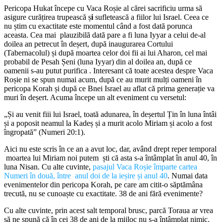
Pericopa Hukat începe cu Vaca Roșie al cărei sacrificiu urma să
asigure curățirea trupească ș
i
sufletească a fiilor lui Israel. Ceea ce
nu știm cu exactitate este momentul când a fost dată porunca
aceasta. Cea mai plauzibilă dată pare a fi luna Iyyar a celui de-al
doilea an petrecut în deșert, după inaugurarea Cortului
(Tabernacolul) și după moartea celor doi fii ai lui Aharon, cel mai
probabil de Pesah Șeni (luna Iyyar) din al doilea an, după ce
oamenii s-au putut purifica . Interesant că toate acestea despre Vaca
Roșie ni se spun numai acum, după ce au murit mulți oameni în
pericopa Korah și după ce Bnei Israel au aflat că prima generație va
muri în deșert. Acuma începe un alt eveniment cu versetul:
„Și au venit fiii lui Israel, toată adunarea, în deșertul Țin în luna întâi
și a poposit neamul la Kadeș și a murit acolo Miriam și acolo a fost
îngropată” (Numeri 20:1).
Aici nu este scris în ce an a avut loc, dar, având drept reper temporal
moartea lui Miriam noi putem ști că asta s-a întâmplat în anul 40, în
luna Nisan. Cu alte cuvinte,
pasajul Vaca Roșie împarte cartea
Numeri în
două, între anul doi de la ieșire și anul 40
. Numai data
evenimentelor din pericopa Korah, pe care am citit-o săptămâna
trecută, nu se cunoaște cu exactitate. 38 de ani fără evenimente?
Cu alte cuvinte, prin acest salt temporal brusc, parcă Toraua ar vrea
să ne spună că în cei 38 de ani de la mijloc nu s-a întâmplat nimic.