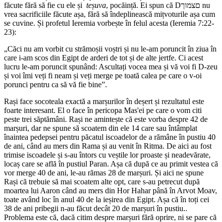
făcute fără să fie cu ele și
teșuva
, pocăință. Ei spun că Dםצמוך nu
vrea sacrificiile făcute așa, fără să îndeplinească mițvoturile așa cum
se cuvine. Și profetul Ieremia vorbește în felul acesta (Ieremia 7:22-
23):
„Căci nu am vorbit cu strămoșii voștri și nu le-am poruncit în ziua în
care i-am scos din Egipt de arderi de tot și de alte jertfe. Ci acest
lucru le-am poruncit spunând: Ascultați vocea mea și vă voi fi D-zeu
și voi îmi veți fi neam și veți merge pe toată calea pe care o v-oi
porunci pentru ca să vă fie bine”.
Rași face socoteala exactă a marșurilor în deșert și rezultatul este
foarte interesant. El o face în pericopa Mas'ei pe care o vom citi
peste trei săptămâni. Rași ne amintește că este vorba despre 42 de
marșuri, dar ne spune să scoatem din ele 14 care sau întâmplat
înaintea pedepsei pentru păcatul iscoadelor de a rămâne în pustiu 40
de ani, când au mers din Rama și au venit în Ritma. De aici au fost
trimise iscoadele și s-au întors cu veștile lor proaste și neadevărate,
locaș care se află în pustiul Paran. Așa că după ce au primit vestea că
vor merge 40 de ani, le-au rămas 28 de marșuri. Și aici ne spune
Rași că trebuie să mai scoatem alte opt, care s-au petrecut după
moartea lui Aaron când au mers din Hor Hahar până în Arvot Moav,
toate având loc în anul 40 de la ieșirea din Egipt. Așa că în toți cei
38 de ani pribegii n-au făcut decât 20 de marșuri în pustiu..
Problema este că, dacă citim despre marșuri fără oprire, ni se pare că