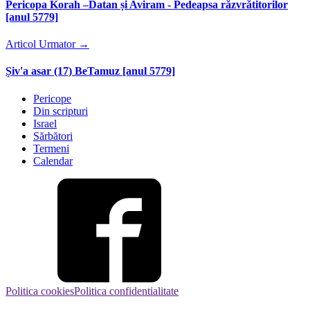
Pericopa Korah –Datan și Aviram - Pedeapsa răzvrătitorilor
[anul 5779]
Articol Urmator
→
Șiv'a asar (17) BeTamuz [anul 5779]
Pericope
Din scripturi
Israel
Sărbători
Termeni
Calendar
Politica cookies
Politica confidentialitate