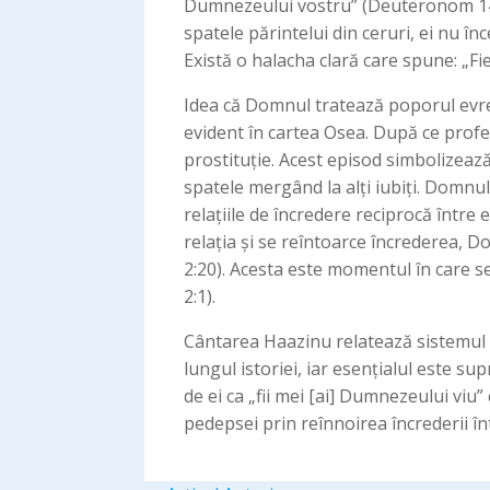
Dumnezeului vostru” (Deuteronom 14:1)
spatele părintelui din ceruri, ei nu înce
Există o halacha clară care spune: „Fi
Idea că Domnul tratează poporul evreu 
evident în cartea Osea. După ce profetu
prostituție. Acest episod simbolizează 
spatele mergând la alți iubiți. Domnu
relațiile de încredere reciprocă între ei
relația și se reîntoarce încrederea, 
2:20). Acesta este momentul în care se
2:1).
Cântarea Haazinu relatează sistemul 
lungul istoriei, iar esențialul este su
de ei ca „fii mei [ai] Dumnezeului viu”
pedepsei prin reînnoirea încrederii înt