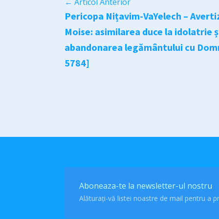
←
Articol Anterior
Pericopa Nițavim-VaYelech – Avertiz
Moise: asimilarea duce la idolatrie și
abandonarea legământului cu Domn
5784]
Aboneaza-te la newsletter-ul nostru
Alăturați-vă listei noastre de mail pentru a pr