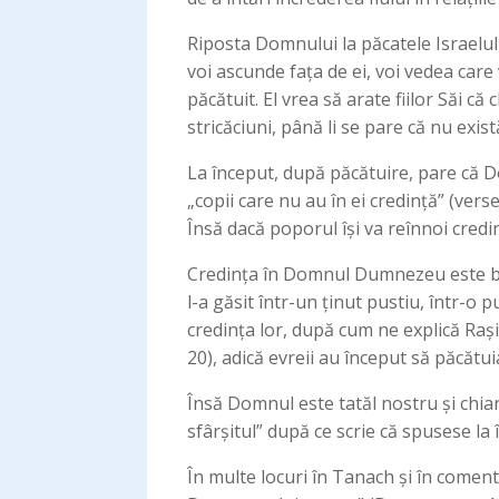
Riposta Domnului la păcatele Israelului
voi ascunde fața de ei, voi vedea care
păcătuit. El vrea să arate fiilor Săi c
stricăciuni, până li se pare că nu exi
La început, după păcătuire, pare că Do
„copii care nu au în ei credință” (vers
Însă dacă poporul își va reînnoi credi
Credința în Domnul Dumnezeu este baz
l-a găsit într-un ținut pustiu, într-o p
credința lor, după cum ne explică Rași
20), adică evreii au început să păcătuia
Însă Domnul este tatăl nostru și chia
sfârșitul” după ce scrie că spusese la 
În multe locuri în Tanach și în comenta