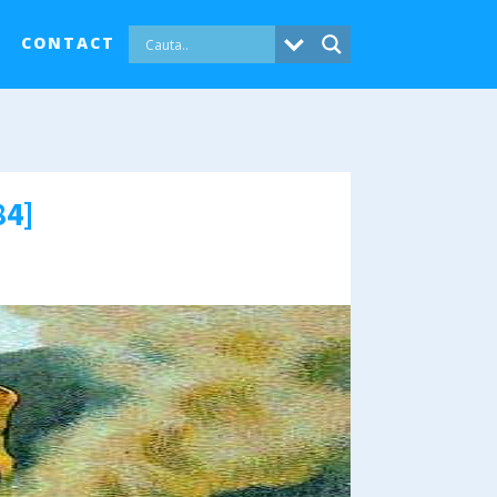
CONTACT
ש [anul 5784]