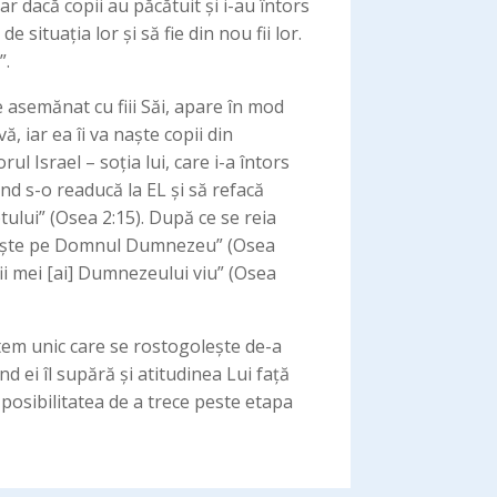
 dacă copii au păcătuit și i-au întors
e situația lor și să fie din nou fii lor.
”.
 asemănat cu fiii Săi, apare în mod
, iar ea îi va naște copii din
l Israel – soția lui, care i-a întors
nd s-o readucă la EL și să refacă
iptului” (Osea 2:15). După ce se reia
cunoaște pe Domnul Dumnezeu” (Osea
fii mei [ai] Dumnezeului viu” (Osea
tem unic care se rostogolește de-a
d ei îl supără și atitudinea Lui față
ă posibilitatea de a trece peste etapa