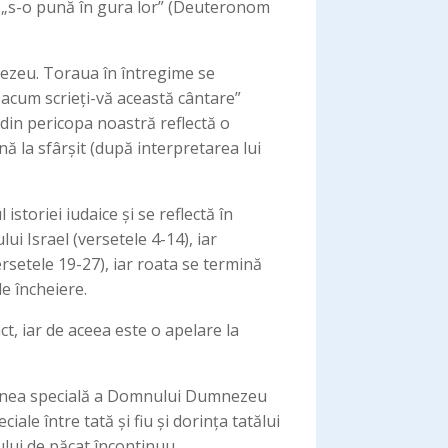
și „s-o pună în gura lor” (Deuteronom
ezeu. Toraua în întregime se
 acum scrieți-vă această cântare”
din pericopa noastră reflectă o
nă la sfârșit (după interpretarea lui
toriei iudaice și se reflectă în
i Israel (versetele 4-14), iar
setele 19-27), iar roata se termină
de încheiere.
t, iar de aceea este o apelare la
udinea specială a Domnului Dumnezeu
iale între tată și fiu și dorința tatălui
cului de păcat încontinuu.