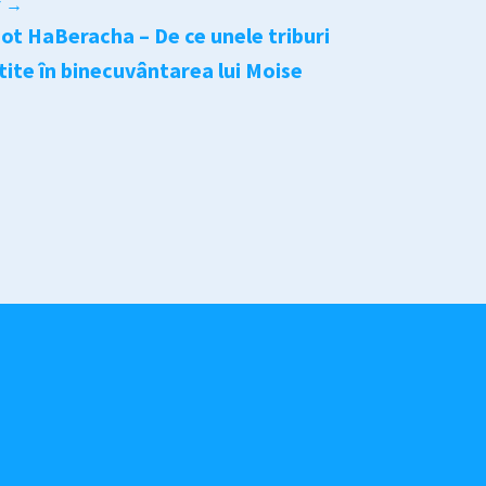
r
→
ot HaBeracha – De ce unele triburi
tite în binecuvântarea lui Moise