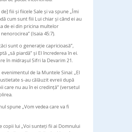
 fiii și fiicele Sale și va spune „Îmi
ă cum sunt fiii Lui chiar și când ei au
ța de ei din pricina multelor
nenorocirea” (Isaia 45:7).
căci sunt o generație capricioasă”,
tă „să piardă” și El încrederea în ei.
re în midrașul Sifri la Devarim 21.
evenimentul de la Muntele Sinai: „El
pustietate s-au călăuzit evreii după
i care nu au în ei credință” (versetul
lirea.
mnul spune „Vom vedea care va fi
 copii lui „Voi sunteți fii ai Domnului