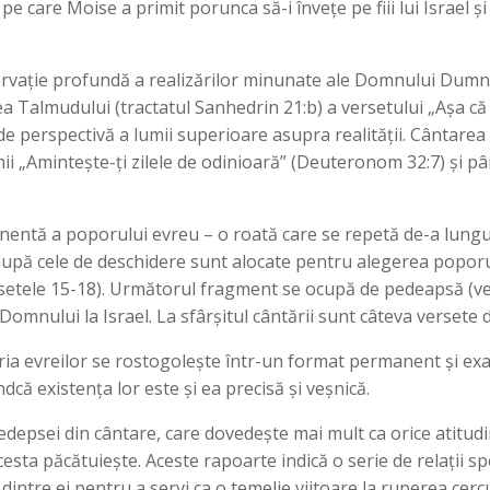
e care Moise a primit porunca să-i învețe pe fiii lui Israel 
rvație profundă a realizărilor minunate ale Domnului Dumn
 Talmudului (tractatul Sanhedrin 21:b) a versetului „Așa că
e perspectivă a lumii superioare asupra realității. Cântarea 
mii „Amintește-ți zilele de odinioară” (Deuteronom 32:7) și pâ
ntă a poporului evreu – o roată care se repetă de-a lungul is
 după cele de deschidere sunt alocate pentru alegerea poporulu
rsetele 15-18). Următorul fragment se ocupă de pedeapsă (ver
Domnului la Israel. La sfârșitul cântării sunt câteva versete 
oria evreilor se rostogolește într-un format permanent și exac
ndcă existența lor este și ea precisă și veșnică.
edepsei din cântare, care dovedește mai mult ca orice atit
esta păcătuiește. Aceste rapoarte indică o serie de relații spec
le dintre ei pentru a servi ca o temelie viitoare la ruperea cer