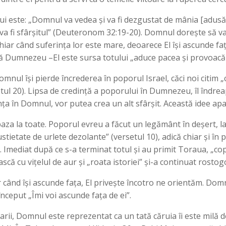
 este: „Domnul va vedea și va fi dezgustat de mânia [adusă de]
 va fi sfârșitul” (Deuteronom 32:19-20). Domnul dorește să vad
ă chiar când suferința lor este mare, deoarece El își ascunde fa
stă Dumnezeu –El este sursa totului „aduce pacea și provoacă 
mnul își pierde încrederea în poporul Israel, căci noi citim „
etul 20). Lipsa de credință a poporului în Dumnezeu, îl îndreap
nța în Domnul, vor putea crea un alt sfârșit. Această idee apa
a la toate. Poporul evreu a făcut un legământ în deșert, la 
ustietate de urlete dezolante” (versetul 10), adică chiar și în 
. Imediat după ce s-a terminat totul și au primit Toraua, „copi
scă cu vițelul de aur și „roata istoriei” și-a continuat rostogo
r când își ascunde fața, El privește încotro ne orientăm. Do
început „Îmi voi ascunde fața de ei”.
rii, Domnul este reprezentat ca un tată căruia îi este milă de