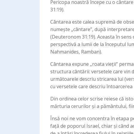
Pericopa noastră începe cu o cântare p
31:19).
Cântarea este calea supremă de obse
numește „cântare”, după interpretarea
(Deuteronom 31:19). Aceasta în sens d
perspectivă a lumii de la începutul lu
Nahmanides, Ramban).
Cântarea expune „roata vieții” permane
structura cântării: versetele care vin
următoarele descriu stricarea lui (ve
cu versetele care descriu întoarcerea 
Din ordinea celor scrise reiese că ist
mărturia cerurilor și a pământului, fii
Însă noi ne vom concentra în etapa p
față de poporul Israel, chiar și când ac
de a întări încrederea fiului în relații