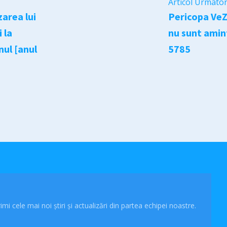
Articol Urmato
area lui
Pericopa VeZ
 la
nu sunt amin
ul [anul
5785
imi cele mai noi știri și actualizări din partea echipei noastre.