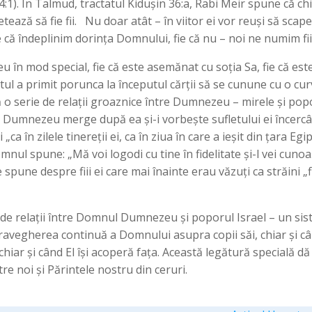
. În Talmud, tractatul Kidușin 36:a, Rabi Meir spune că chiar
tează să fie fii. Nu doar atât – în viitor ei vor reuși să scape d
e că îndeplinim dorința Domnului, fie că nu – noi ne numim fii
în mod special, fie că este asemănat cu soția Sa, fie că este
l a primit porunca la începutul cărții să se cunune cu o curvă
o serie de relații groaznice între Dumnezeu – mirele și poporu
l Dumnezeu merge după ea și-i vorbește sufletului ei încercâ
 „ca în zilele tinereții ei, ca în ziua în care a ieșit din țara Eg
Domnul spune: „Mă voi logodi cu tine în fidelitate și-l vei 
 spune despre fiii ei care mai înainte erau văzuți ca străini „
de relații între Domnul Dumnezeu și poporul Israel – un sis
pravegherea continuă a Domnului asupra copii săi, chiar și cân
 chiar și când El își acoperă fața. Această legătură specială d
re noi și Părintele nostru din ceruri.