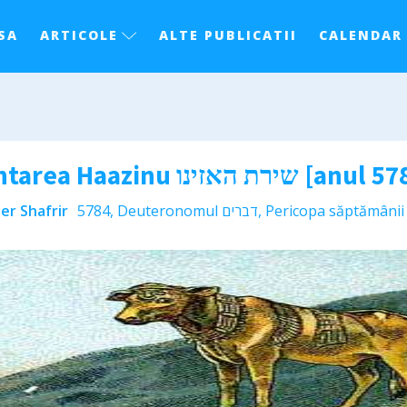
SA
ARTICOLE
ALTE PUBLICATII
CALENDAR
Pericopa Haazinu – Cântarea Haazinu ירת האזינו
er Shafrir
5784
,
Deuteronomul דברים
,
Pericopa săptămânii