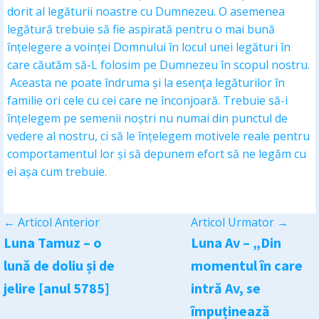
dorit al legăturii noastre cu Dumnezeu. O asemenea
legătură trebuie să fie aspirată pentru o mai bună
înțelegere a voinței Domnului în locul unei legături în
care căutăm să-L folosim pe Dumnezeu în scopul nostru.
Aceasta ne poate îndruma și la esența legăturilor în
familie ori cele cu cei care ne înconjoară. Trebuie să-i
înțelegem pe semenii noștri nu numai din punctul de
vedere al nostru, ci să le înțelegem motivele reale pentru
comportamentul lor și să depunem efort să ne legăm cu
ei așa cum trebuie.
←
Articol Anterior
Articol Urmator
→
Luna Tamuz – o
Luna Av – „Din
lună de doliu și de
momentul în care
jelire [anul 5785]
intră Av, se
împuținează