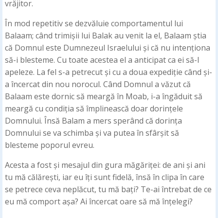
vrăjitor.
În mod repetitiv se dezvăluie comportamentul lui
Balaam; când trimișii lui Balak au venit la el, Balaam știa
că Domnul este Dumnezeul Israelului și că nu intenționa
să-i blesteme. Cu toate acestea el a anticipat ca ei să-l
apeleze. La fel s-a petrecut și cu a doua expediție când și-
a încercat din nou norocul. Când Domnul a văzut că
Balaam este dornic să meargă în Moab, i-a îngăduit să
meargă cu condiția să împlinească doar dorințele
Domnului. Însă Balam a mers sperând că dorința
Domnului se va schimba și va putea în sfârșit să
blesteme poporul evreu.
Acesta a fost și mesajul din gura măgăriței: de ani și ani
tu mă călărești, iar eu îți sunt fidelă, însă în clipa în care
se petrece ceva neplăcut, tu mă bați? Te-ai întrebat de ce
eu mă comport așa? Ai încercat oare să mă înțelegi?