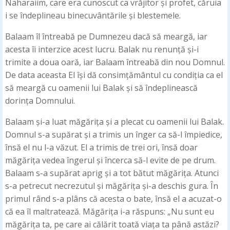
Naharaiim, care era cunoscut ca vrăjitor și profet, căruia
i se îndeplineau binecuvântările și blestemele.
Balaam îl întreabă pe Dumnezeu dacă să meargă, iar
acesta îi interzice acest lucru. Balak nu renunță și-i
trimite a doua oară, iar Balaam întreabă din nou Domnul.
De data aceasta El își dă consimțământul cu condiția ca el
să meargă cu oamenii lui Balak și să îndeplinească
dorința Domnului.
Balaam și-a luat măgărița și a plecat cu oamenii lui Balak.
Domnul s-a supărat și a trimis un înger ca să-l împiedice,
însă el nu l-a văzut. El a trimis de trei ori, însă doar
măgărița vedea îngerul și încerca să-l evite de pe drum.
Balaam s-a supărat aprig și a tot bătut măgărița. Atunci
s-a petrecut necrezutul și măgărița și-a deschis gura. În
primul rând s-a plâns că acesta o bate, însă el a acuzat-o
că ea îl maltratează. Măgărița i-a răspuns: „Nu sunt eu
măgărița ta, pe care ai călărit toată viața ta până astăzi?