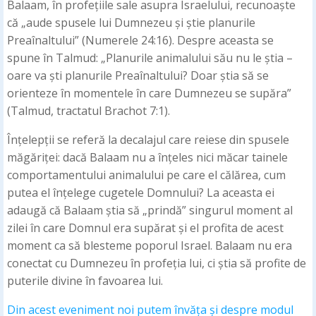
Balaam, în profețiile sale asupra Israelului, recunoaște
că „aude spusele lui Dumnezeu și știe planurile
Preaînaltului” (Numerele 24:16). Despre aceasta se
spune în Talmud: „Planurile animalului său nu le știa –
oare va ști planurile Preaînaltului? Doar știa să se
orienteze în momentele în care Dumnezeu se supăra”
(Talmud, tractatul Brachot 7:1).
Înțelepții se referă la decalajul care reiese din spusele
măgăriței: dacă Balaam nu a înțeles nici măcar tainele
comportamentului animalului pe care el călărea, cum
putea el înțelege cugetele Domnului? La aceasta ei
adaugă că Balaam știa să „prindă” singurul moment al
zilei în care Domnul era supărat și el profita de acest
moment ca să blesteme poporul Israel. Balaam nu era
conectat cu Dumnezeu în profeția lui, ci știa să profite de
puterile divine în favoarea lui.
Din acest eveniment noi putem învăța și despre modul