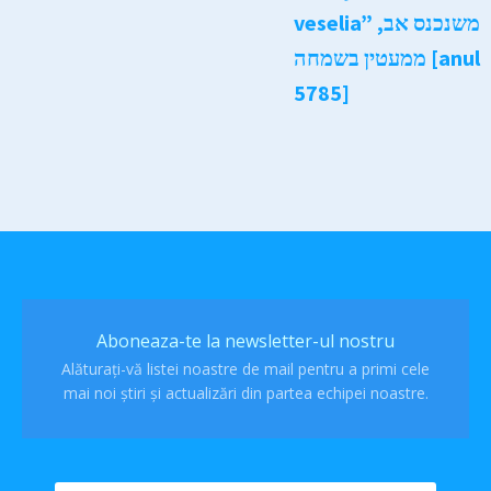
veselia” משנכנס אב,
ממעטין בשמחה [anul
5785]
Aboneaza-te la newsletter-ul nostru
Alăturați-vă listei noastre de mail pentru a primi cele
mai noi știri și actualizări din partea echipei noastre.