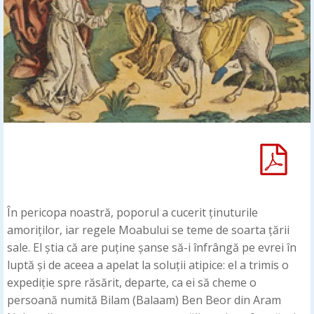
În pericopa noastră, poporul a cucerit ținuturile
amoriților, iar regele Moabului se teme de soarta țării
sale. El știa că are puține șanse să-i înfrângă pe evrei în
luptă și de aceea a apelat la soluții atipice: el a trimis o
expediție spre răsărit, departe, ca ei să cheme o
persoană numită Bilam (Balaam) Ben Beor din Aram