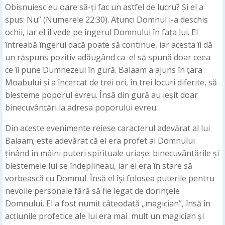
Obișnuiesc eu oare să-ți fac un astfel de lucru? Și el a
spus: Nu” (Numerele 22:30). Atunci Domnul i-a deschis
ochii, iar el îl vede pe îngerul Domnului în fața lui. El
întreabă îngerul dacă poate să continue, iar acesta îi dă
un răspuns pozitiv adăugând ca el să spună doar ceea
ce îi pune Dumnezeul în gură. Balaam a ajuns în țara
Moabului și a încercat de trei ori, în trei locuri diferite, să
blesteme poporul evreu. Însă din gură au ieșit doar
binecuvântări la adresa poporului evreu.
Din aceste evenimente reiese caracterul adevărat al lui
Balaam; este adevărat că el era profet al Domnului
ținând în mâini puteri spirituale uriașe: binecuvântările și
blestemele lui se îndeplineau, iar el era în stare să
vorbească cu Domnul. Însă el își folosea puterile pentru
nevoile personale fără să fie legat de dorințele
Domnului, El a fost numit câteodată „magician”, însă în
acțiunile profetice ale lui era mai mult un magician și