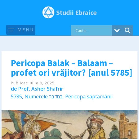
Studii Ebraice
MENU
Pericopa Balak – Balaam –
profet ori vrăjitor? [anul 5785]
Publicat:
iulie 8, 2025
de
Prof. Asher Shafrir
5785
,
Numerele במדבר
,
Pericopa săptămânii