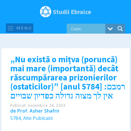
Studii Ebraice
MENU
„Nu există o mițva (poruncă)
mai mare (importantă) decât
răscumpărarea prizonierilor
(ostaticilor)” [anul 5784] רמבם:
אין לך מצוה גדולה כפדיון שבויים
Publicat:
noiembrie 26, 2023
de
Prof. Asher Shafrir
5784
,
Alte Publicatii