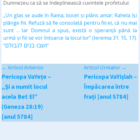
Dumnezeu ca să se îndeplinească cuvintele profetului:
„Un glas se aude în Rama, bocet și plâns amar; Rahela își
plânge fiii. Refuză să fie consolată pentru fiii ei, că nu mai
sunt ... Iar Domnul a spus, există o speranță până la
urmă și fiii se vor întoarce la locul lor” (Ieremia 31: 15, 17).
ושבו בנים לגבולם
"
"
←
Articol Anterior
Articol Urmator
→
Pericopa VaYețe –
Pericopa VaYișlah –
„Și a numit locul
Împăcarea între
acela Bet El”
frați [anul 5784]
(Geneza 28:19)
[anul 5784]