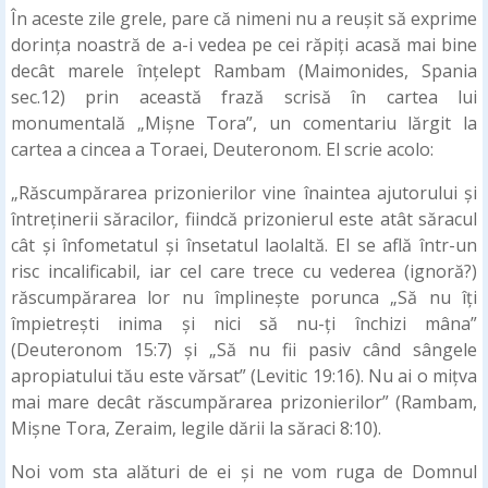
În aceste zile grele, pare că nimeni nu a reușit să exprime
dorința noastră de a-i vedea pe cei răpiți acasă mai bine
decât marele înțelept Rambam (Maimonides, Spania
sec.12) prin această frază scrisă în cartea lui
monumentală „Mișne Tora”, un comentariu lărgit la
cartea a cincea a Toraei, Deuteronom. El scrie acolo:
„Răscumpărarea prizonierilor vine înaintea ajutorului și
întreținerii săracilor, fiindcă prizonierul este atât săracul
cât și înfometatul și însetatul laolaltă. El se află într-un
risc incalificabil, iar cel care trece cu vederea (ignoră?)
răscumpărarea lor nu împlinește porunca „Să nu îți
împietrești inima și nici să nu-ți închizi mâna”
(Deuteronom 15:7) și „Să nu fii pasiv când sângele
apropiatului tău este vărsat” (Levitic 19:16). Nu ai o mițva
mai mare decât răscumpărarea prizonierilor” (Rambam,
Mișne Tora, Zeraim, legile dării la săraci 8:10).
Noi vom sta alături de ei și ne vom ruga de Domnul