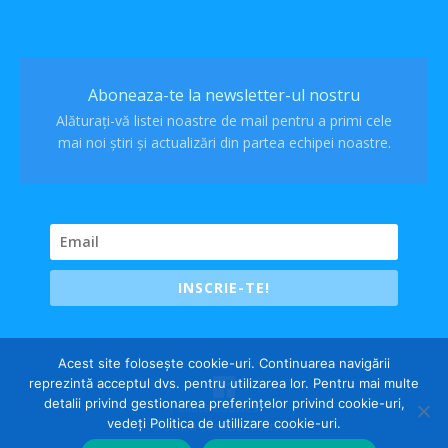
Aboneaza-te la newsletter-ul nostru
Alăturați-vă listei noastre de mail pentru a primi cele
mai noi știri și actualizări din partea echipei noastre.
INSCRIE-TE!
Acest site folosește cookie-uri. Continuarea navigării
reprezintă acceptul dvs. pentru utilizarea lor. Pentru mai multe
detalii privind gestionarea preferințelor privind cookie-uri,
Politica cookies
vedeți Politica de utillizare cookie-uri.
Politica confidentialitate