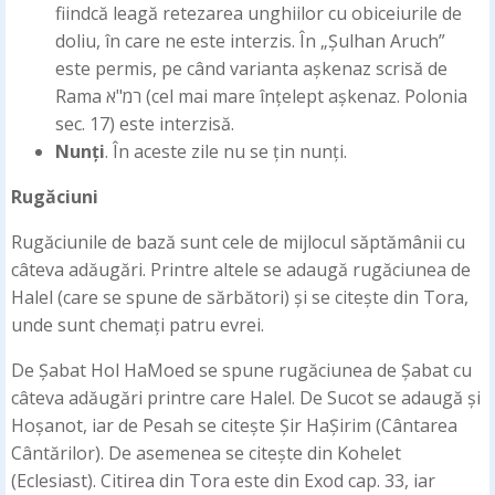
fiindcă leagă retezarea unghiilor cu obiceiurile de
doliu, în care ne este interzis. În „Șulhan Aruch”
este permis, pe când varianta așkenaz scrisă de
Rama רמ"א (cel mai mare înțelept așkenaz. Polonia
sec. 17) este interzisă.
Nunți
. În aceste zile nu se țin nunți.
Rugăciuni
Rugăciunile de bază sunt cele de mijlocul săptămânii cu
câteva adăugări. Printre altele se adaugă rugăciunea de
Halel (care se spune de sărbători) și se citește din Tora,
unde sunt chemați patru evrei.
De Șabat Hol HaMoed se spune rugăciunea de Șabat cu
câteva adăugări printre care Halel. De Sucot se adaugă și
Hoșanot, iar de Pesah se citește Șir HaȘirim (Cântarea
Cântărilor). De asemenea se citește din Kohelet
(Eclesiast). Citirea din Tora este din Exod cap. 33, iar