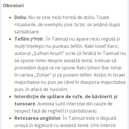
Obiceiuri
Doliu
. Nu se ține nicio formă de doliu. Toate
ritualurile, de exemplu șiva שבעה, se amână după
sărbătoare.
Tefilin
תפילין
. În Talmud nu apare nicio regulă și
mulți înțelepți nu puneau tefilin. Rabi Iosef Karo,
autorul „Șulhan Aruch” scrie că fiindcă în Talmud nu
se spune nimic despre această temă, trebuie să
procedăm după ce ne spune Rabi Șimon Bar Iohai
în cartea „Zohar” și să punem tefilin. Astăzi în Israel
majoritatea nu pun pe când în diaspora majoritatea
pun, în afară de
hasidim
.
Interdicție de spălare de rufe, de bărbierit și
tunsoare
. Acestea sunt interzise din cauze de
respect față de reghelרגל (sărbătoare).
Retezarea unghiilor
. În Talmud este o dispută
uriașă în legătură cu această temă. Unii interzic