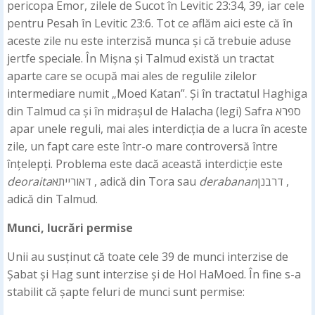
pericopa Emor, zilele de Sucot în Levitic 23:34, 39, iar cele
pentru Pesah în Levitic 23:6. Tot ce aflăm aici este că în
aceste zile nu este interzisă munca și că trebuie aduse
jertfe speciale. În Mișna și Talmud există un tractat
aparte care se ocupă mai ales de regulile zilelor
intermediare numit „Moed Katan”. Și în tractatul Haghiga
din Talmud ca și în midrașul de Halacha (legi) Safra ספרא
apar unele reguli, mai ales interdicția de a lucra în aceste
zile, un fapt care este într-o mare controversă între
înțelepți. Problema este dacă această interdicție este
deoraita
דאורייתא , adică din Tora sau
derabanan
דרבנן ,
adică din Talmud.
Munci, lucrări permise
Unii au susținut că toate cele 39 de munci interzise de
Șabat și Hag sunt interzise și de Hol HaMoed. În fine s-a
stabilit că șapte feluri de munci sunt permise: