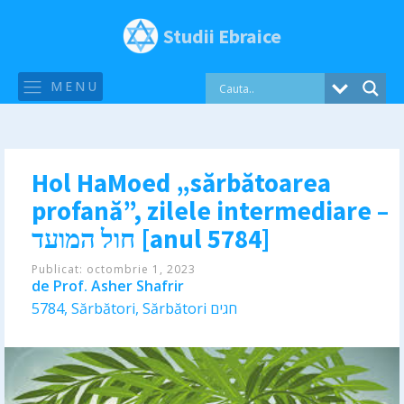
Studii Ebraice
MENU
Hol HaMoed „sărbătoarea
profană”, zilele intermediare –
חול המועד [anul 5784]
Publicat:
octombrie 1, 2023
de
Prof. Asher Shafrir
5784
,
Sărbători
,
Sărbători חגים