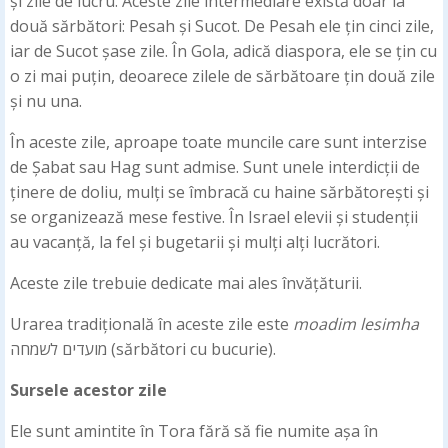
și zile de lucru. Aceste zile intermediare există doar la
două sărbători: Pesah și Sucot. De Pesah ele țin cinci zile,
iar de Sucot șase zile. În Gola, adică diaspora, ele se țin cu
o zi mai puțin, deoarece zilele de sărbătoare țin două zile
și nu una.
În aceste zile, aproape toate muncile care sunt interzise
de Șabat sau Hag sunt admise. Sunt unele interdicții de
ținere de doliu, mulți se îmbracă cu haine sărbătorești și
se organizează mese festive. În Israel elevii și studenții
au vacanță, la fel și bugetarii și mulți alți lucrători.
Aceste zile trebuie dedicate mai ales învățăturii.
Urarea tradițională în aceste zile este
moadim lesimha
מועדים לשמחה (sărbători cu bucurie).
Sursele acestor zile
Ele sunt amintite în Tora fără să fie numite așa în