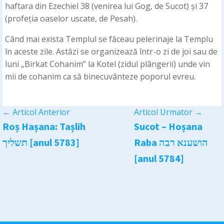
haftara din Ezechiel 38 (venirea lui Gog, de Sucot) și 37
(profeția oaselor uscate, de Pesah).
Când mai exista Templul se făceau pelerinaje la Templu
în aceste zile. Astăzi se organizează într-o zi de joi sau de
luni „Birkat Cohanim” la Kotel (zidul plângerii) unde vin
mii de cohanim ca să binecuvânteze poporul evreu.
←
Articol Anterior
Articol Urmator
→
Roș Hașana: Tașlih
Sucot – Hoșana
Raba הושענא רבה
תשליך [anul 5783]
[anul 5784]