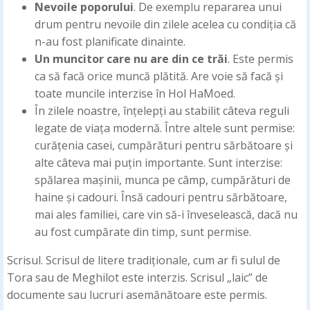
Nevoile poporului
. De exemplu repararea unui
drum pentru nevoile din zilele acelea cu condiția că
n-au fost planificate dinainte.
Un muncitor care nu are din ce trăi
. Este permis
ca să facă orice muncă plătită. Are voie să facă și
toate muncile interzise în Hol HaMoed.
În zilele noastre, înțelepți au stabilit câteva reguli
legate de viața modernă. Între altele sunt permise:
curățenia casei, cumpărături pentru sărbătoare și
alte câteva mai puțin importante. Sunt interzise:
spălarea mașinii, munca pe câmp, cumpărături de
haine și cadouri. Însă cadouri pentru sărbătoare,
mai ales familiei, care vin să-i înveselească, dacă nu
au fost cumpărate din timp, sunt permise.
Scrisul. Scrisul de litere tradiționale, cum ar fi sulul de
Tora sau de Meghilot este interzis. Scrisul „laic” de
documente sau lucruri asemănătoare este permis.