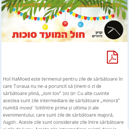
Hol HaMoed este termenul pentru zile de sărbătoare în
care Toraua nu ne-a poruncit să ținem o zi de
sărbătoare plină, „iom tov” יום טוב. Cu alte cuvinte
acestea sunt zile intermediare de sărbătoare „minoră”
numită
moed
מועדîntre prima și ultima zi ale
evenimentului, care sunt zile de sărbătoare majoră,
hag
חג . Aceste zile sunt considerate zile între sărbătoare