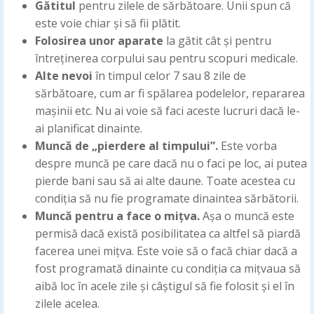
Gătitul
pentru zilele de sărbătoare. Unii spun că
este voie chiar și să fii plătit.
Folosirea unor aparate
la gătit cât și pentru
întreținerea corpului sau pentru scopuri medicale.
Alte nevoi
în timpul celor 7 sau 8 zile de
sărbătoare, cum ar fi spălarea podelelor, repararea
mașinii etc. Nu ai voie să faci aceste lucruri dacă le-
ai planificat dinainte.
Muncă de „pierdere al timpului”.
Este vorba
despre muncă pe care dacă nu o faci pe loc, ai putea
pierde bani sau să ai alte daune. Toate acestea cu
condiția să nu fie programate dinaintea sărbătorii.
Muncă pentru a face o mițva.
Așa o muncă este
permisă dacă există posibilitatea ca altfel să piardă
facerea unei mițva. Este voie să o facă chiar dacă a
fost programată dinainte cu condiția ca mițvaua să
aibă loc în acele zile și câștigul să fie folosit și el în
zilele acelea.