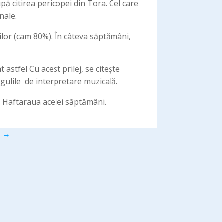
nale.
ilor (cam 80%). În câteva săptămâni,
astfel Cu acest prilej, se citește
egulile de interpretare muzicală.
te Haftaraua acelei săptămâni.
r
→