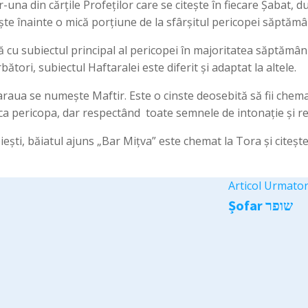
ește înainte o mică porțiune de la sfârșitul pericopei săptămâ
ă cu subiectul principal al pericopei în majoritatea săptămân
bători, subiectul Haftaralei este diferit și adaptat la altele.
raua se numește Maftir. Este o cinste deosebită să fii chemat 
 ca pericopa, dar respectând toate semnele de intonație și r
ești, băiatul ajuns „Bar Mițva” este chemat la Tora și citeș
Articol Urmato
Șofar שופר