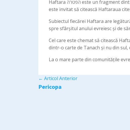
Haftara הפטרה este un fragment dintr-una din cărțile Profeților care se citește în fiecare Șabat, după citirea pericopei din Tora. Cel care
este invitat să citească Haftaraua cit
Subiectul fiecărei Haftara are legătur
spre sfârșitul anului evreiesc și de săr
Cel care este chemat să citească Hafta
dintr-o carte de Tanach și nu din sul,
La o mare parte din comunitățile evrei
←
Articol Anterior
Pericopa