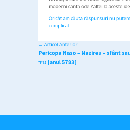
moderni cântă ode Yaltei la aceste idei
Oricât am căuta răspunsuri nu putem e
complicat.
←
Articol Anterior
Pericopa Naso – Nazireu – sfânt sa
נזיר [anul 5783]