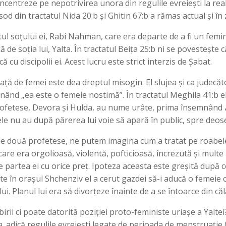
ncentreze pe nepotrivirea unora din regulile evreiești la real
d din tractatul Nida 20:b și Ghitin 67:b a rămas actual și în 
 soțului ei, Rabi Nahman, care era departe de a fi un feminis
ă de soția lui, Yalta. În tractatul Beița 25:b ni se povestește c
ă cu discipolii ei. Acest lucru este strict interzis de Șabat.
ță de femei este dea dreptul misogin. El slujea și ca judecăt
punând „ea este o femeie nostimă”. În tractatul Meghila 41:b 
rofetese, Devora și Hulda, au nume urâte, prima însemnând
e nu au după părerea lui voie să apară în public, spre deoseb
 cele două profetese, ne putem imagina cum a tratat pe roabele
care era orgolioasă, violentă, pofticioasă, încrezută și multe
a de partea ei cu orice preț. Ipoteza aceasta este greșită după
ite în orașul Shchenziv el a cerut gazdei să-i aducă o femeie c
ui. Planul lui era să divorțeze înainte de a se întoarce din căl
birii ci poate datorită poziției proto-feministe uriașe a Yaltei
a
, adică regulile evreiești legate de perioada de menstruație (t