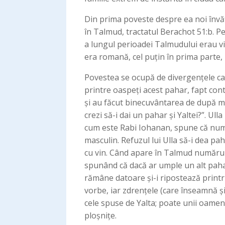
Din prima poveste despre ea noi învăț
în Talmud, tractatul Berachot 51:b. Pe
a lungul perioadei Talmudului erau vizit
era romană, cel puțin în prima parte, 
Povestea se ocupă de divergențele care
printre oaspeți acest pahar, fapt contr
și au făcut binecuvântarea de după ma
crezi să-i dai un pahar și Yaltei?”. U
cum este Rabi Iohanan, spune că numai
masculin. Refuzul lui Ulla să-i dea pa
cu vin. Când apare în Talmud numărul d
spunând că dacă ar umple un alt pahar
rămâne datoare și-i ripostează printr-
vorbe, iar zdrențele (care înseamnă ș
cele spuse de Yalta; poate unii oameni 
ploșnițe.