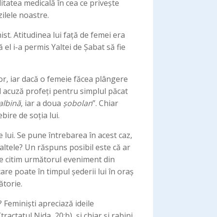
itatea medicală în cea ce privește
zilele noastre.
t. Atitudinea lui față de femei era
ă el i-a permis Yaltei de Șabat să fie
or, iar dacă o femeie făcea plângere
el acuză profeți pentru simplul păcat
albină
, iar a doua
șobolan
”. Chiar
ire de soția lui.
 lui. Se pune întrebarea în acest caz,
 altele? Un răspuns posibil este că ar
 ce citim următorul eveniment din
are poate în timpul șederii lui în oraș
ătorie.
? Feminiști apreciază ideile
ractatul Nida 20:b), și chiar și rabini