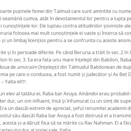
 foarte puținele femei din Talmud care sunt amintite cu numel
ă femei seamănă cumva, atât în devotamentul lor pentru a lupta 
și cunoștințele lor. Ele luptau contra atitudinilor șoviniste a
ruria folosea mai mult cunoștințele ei vaste și încerca să con
ă și un limbaj licențios pentru a se confrunta cu aceste anoma
ite și în perioade diferite. Pe când Beruria a trăit în sec. 2 în
bilon în sec. 3. Ea era fata unu mare înțelept din Babilon, Ra
 doua de
amoraim
(înțelepții din Talmudul Babilonean de dup
mia pe care o conducea, a fost numit și judecător și Av Bet D
din cele mai celebre femei din Talmud – Yalta ילתא.
 elev al tatălui ei, Raba bar Avuya. Amândoi erau probabil di
r dur, un om influent, însă și înfumurat cu un simț de superi
ă, Era un dascăl extrem de apreciat, șeful renumitei academii 
stul său dascăl Raba bar Avuya a fost distrusă el a transmis 
, acesta și-a dăruit fiica să se mărite cu Rav Nahman. El a fă
acterului dur al soției sale, Yalta.