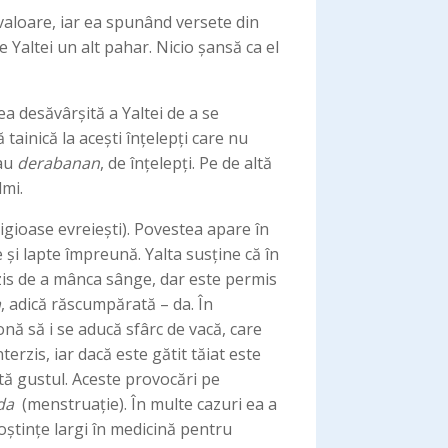
 valoare, iar ea spunând versete din
 Yaltei un alt pahar. Nicio șansă ca el
ea desăvârșită a Yaltei de a se
tainică la acești înțelepți care nu
sau
derabanan
, de înțelepți. Pe de altă
lmi.
ligioase evreiești). Povestea apare în
 și lapte împreună. Yalta susține că în
erzis de a mânca sânge, dar este permis
a
, adică răscumpărată – da. În
nă să i se aducă sfârc de vacă, care
erzis, iar dacă este gătit tăiat este
tă gustul. Aceste provocări pe
da
(menstruație). În multe cazuri ea a
noștințe largi în medicină pentru