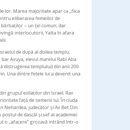
e lor. Marea majoritate apar ca „fiica
pentru eliberarea femeilor de
le bărbaților – un țel comun, dar
vingă interlocutorii, Yalta în afara
lii.
 Israelul de după al doilea templu,
ba bar Avuya, elevul marelui Rabi Aba
ă distrugerea templului) din anii 200
in. Una dintre fetele lui a devenit una
n grupul exilaților din Israel. Rav
oritate față de semenii lui. În ciuda
din Nehardea, judecător și Av Bet Din.
postul de dascăl și șef al academiei
cut o „afacere” grozavă intrând într-o