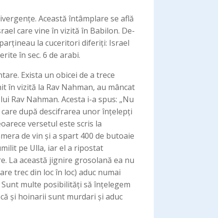
ivergențe. Această întâmplare se află
srael care vine în vizită în Babilon. De-
rțineau la cuceritori diferiți: Israel
ite în sec. 6 de arabi.
tare. Exista un obicei de a trece
venit în vizită la Rav Nahman, au mâncat
o lui Rav Nahman. Acesta i-a spus: „Nu
, care după descifrarea unor înțelepți
arece versetul este scris la
camera de vin și a spart 400 de butoaie
lit pe Ulla, iar el a ripostat
e. La această jignire grosolană ea nu
are trec din loc în loc) aduc numai
 Sunt multe posibilități să înțelegem
 că și hoinarii sunt murdari și aduc