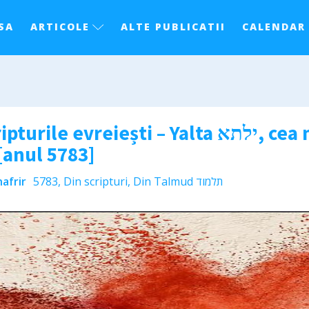
SA
ARTICOLE
ALTE PUBLICATII
CALENDAR
iești – Yalta ילתא, cea mai înverșunată
[anul 5783]
afrir
5783
,
Din scripturi
,
Din Talmud תלמוד