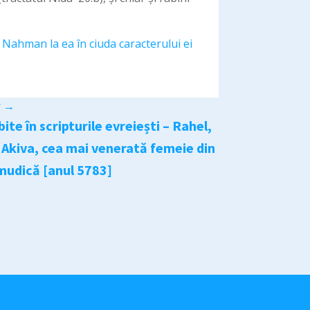
Nahman la ea în ciuda caracterului ei
r
→
te în scripturile evreiești – Rahel,
i Akiva, cea mai venerată femeie din
mudică [anul 5783]