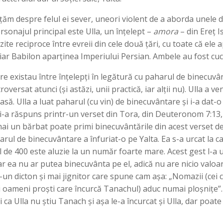
ăm despre felul ei sever, uneori violent de a aborda unele d
rsonajul principal este Ulla, un înțelept –
amora
– din Ereț I
e reciproce între evreii din cele două țări, cu toate că ele apa
iar Babilon aparținea Imperiului Persian. Ambele au fost cucer
 existau între înțelepți în legătură cu paharul de binecuvân
oversat atunci (și astăzi, unii practică, iar alții nu). Ulla a 
să. Ulla a luat paharul (cu vin) de binecuvântare și i-a dat-
lla i-a răspuns printr-un verset din Tora, din Deuteronom 7:13
 un bărbat poate primi binecuvântările din acest verset deo
harul de binecuvântare a înfuriat-o pe Yalta. Ea s-a urcat la 
e 400 este aluzie la un număr foarte mare. Acest gest l-a umi
 ea nu ar putea binecuvânta pe el, adică nu are nicio valoar
un dicton și mai jignitor care spune cam așa: „Nomazii (cei c
i oameni proști care încurcă Tanachul) aduc numai ploșnițe”.
ca Ulla nu știu Tanach și așa le-a încurcat și Ulla, dar poate