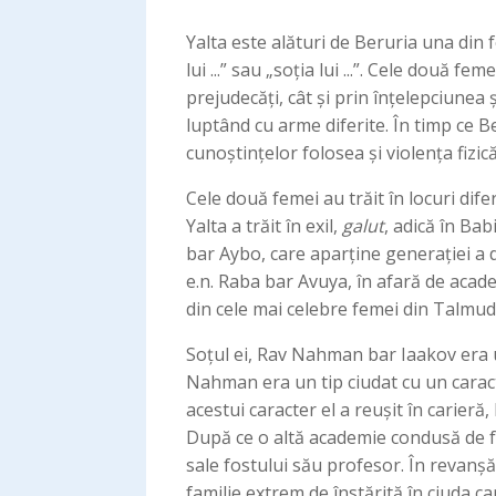
Yalta este alături de Beruria una din
lui ...” sau „soția lui ...”. Cele dou
prejudecăți, cât și prin înțelepciunea 
luptând cu arme diferite. În timp ce Be
cunoștințelor folosea și violența fizic
Cele două femei au trăit în locuri difer
Yalta a trăit în exil,
galut
, adică în Ba
bar Aybo, care aparține generației a
e.n. Raba bar Avuya, în afară de acade
Soțul ei, Rav Nahman bar Iaakov era un
Nahman era un tip ciudat cu un caracte
acestui caracter el a reușit în carier
După ce o altă academie condusă de fo
sale fostului său profesor. În revanșă
familie extrem de înstărită în ciuda car