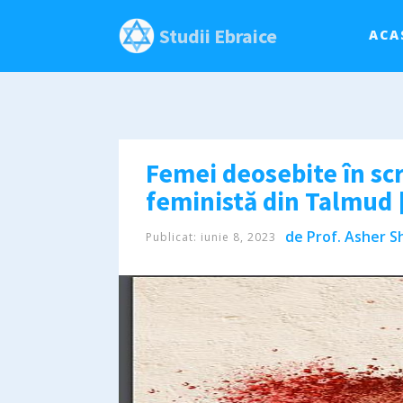
Studii Ebraice
ACA
Femei deosebite în scripturile evre
feministă din Talmud 
de
Prof. Asher Sh
Publicat:
iunie 8, 2023