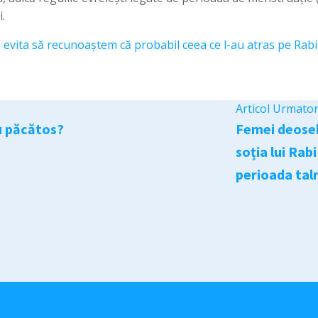
.
vita să recunoaștem că probabil ceea ce l-au atras pe Rabi 
Articol Urmato
u păcătos?
Femei deosebi
soția lui Rab
perioada tal