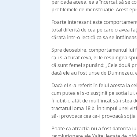
perioada aceea, ea a încercat să se co
problemele de menstruație. Acest episo
Foarte interesant este comportamentul
total diferită de cea pe care o avea faț
cărată într-o lectică ca să se întâlneasc
Spre deosebire, comportamentul lui fa
că i s-a furat ceva, el le respingea s
că sunt femei spunând: „Cele două p
dacă ele au fost unse de Dumnezeu, el
Dacă el s-a referit în felul acesta la
cum putea el s-o susțină pe soția lui, 
fi iubit-o atât de mult încât să-i ste
tractatul Ioma 18:b. În timpul unei viz
să-i provoace cea ce-i provoacă soția l
Poate că atracția nu a fost datorită iu
revoluționare ale Yaltei legate de
nid