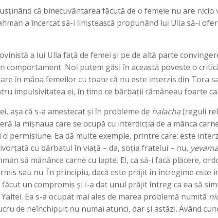
 susținând că binecuvântarea făcută de o femeie nu are nicio
ahman a încercat să-i liniștească propunând lui Ulla să-i ofere
vinistă a lui Ulla față de femei și pe de altă parte convinger
 un comportament. Noi putem găsi în această poveste o critică 
are în mâna femeilor cu toate că nu este interzis din Tora 
ntru impulsivitatea ei, în timp ce bărbații rămâneau foarte ca
 ei, așa că s-a amestecat și în probleme de
halacha
(reguli re
feră la mișnaua care se ocupă cu interdicția de a mânca carne
 și o permisiune. Ea dă multe exemple, printre care: este int
ivorțată cu bărbatul în viață – da, soția fratelui – nu,
yevam
hman să mănânce carne cu lapte. El, ca să-i facă plăcere, ordo
is sau nu. În principiu, dacă este prăjit în întregime este int
ăcut un compromis și i-a dat unul prăjit întreg ca ea să sim
că Yaltei. Ea s-a ocupat mai ales de marea problemă numită
ni
 lucru de neînchipuit nu numai atunci, dar și astăzi. Având cu