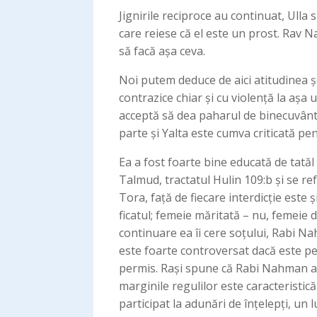
Jignirile reciproce au continuat, Ulla
care reiese că el este un prost. Rav N
să facă așa ceva.
Noi putem deduce de aici atitudinea șo
contrazice chiar și cu violență la așa
acceptă să dea paharul de binecuvânt
parte și Yalta este cumva criticată pe
Ea a fost foarte bine educată de tatăl
Talmud, tractatul Hulin 109:b și se re
Tora, față de fiecare interdicție este
ficatul; femeie măritată – nu, femeie d
continuare ea îi cere soțului, Rabi Na
este foarte controversat dacă este perm
permis. Rași spune că Rabi Nahman a f
marginile regulilor este caracteristi
participat la adunări de înțelepți, un