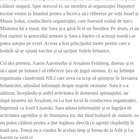
călători singură. Spre norocul ei, un membru al organizației
Ha
ș
omer
tocmai venise la Istanbul pentru a încerca să-i elibereze pe soții Israel și
Mania Șohat, conducătorii organizației, care fuseseră exilați de turci.
Misiunea lui a eșuat, dar Sara și-a găsit în el un însoțitor. Pe drum, ei au
fost martori la genocidul armean și Sara a înțeles că aceeași soartă i-ar
putea aștepta pe evrei. Acesta a fost principalul motiv pentru care a
hotărât să se opună turcilor și să sprijine forțele britanice.
Cei doi prieteni, Aaron Aaronsohn și Avșalom Feinberg, doreau și ei
să-i ajute pe britanici să elibereze țara de jugul otoman. Ei au înființat
organizația clandestină NILI care avea ca scop să spioneze în favoarea
britanicilor, adunând informații despre trupele otomane. Sara li s-a
alăturat, începându-și astfel activitatea în domeniul spionajului, iar
după moartea lui Avșalom, ea i-a luat locul în conducerea organizației,
împreună cu Iosef Lișanski. Sara aduna informațiile și se îngrijea de
activitatea agenților și de finanțarea lor, dar fiind bolnavă de malarie, ea
nu putea călători pentru a ține legătura directă cu agenții răspândiți în
toată țara. Totuși ea a condus în același timp și ferma de la Atlit și l-a
îngrijit pe tatăl ei.