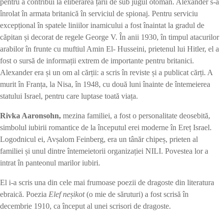
pentru a contribui la eliberarea țării de sub jugul otoman. Alexander s-a
înrolat în armata britanică în serviciul de spionaj. Pentru serviciu
excepțional în spatele liniilor inamicului a fost înaintat la gradul de
căpitan și decorat de regele George V. În anii 1930, în timpul atacurilor
arabilor în frunte cu muftiul Amin El- Husseini, prietenul lui Hitler, el a
fost o sursă de informații extrem de importante pentru britanici.
Alexander era și un om al cărții: a scris în reviste și a publicat cărți. A
murit în Franța, la Nisa, în 1948, cu două luni înainte de întemeierea
statului Israel, pentru care luptase toată viața.
Rivka Aaronsohn,
mezina familiei, a fost o personalitate deosebită,
simbolul iubirii romantice de la începutul erei moderne în Ereț Israel.
Logodnicul ei, Avșalom Feinberg, era un tânăr chipeș, prieten al
familiei și unul dintre întemeietorii organizației NILI. Povestea lor a
intrat în panteonul marilor iubiri.
El i-a scris una din cele mai frumoase poezii de dragoste din literatura
ebraică. Poezia
Elef ne
șikot
(o mie de săruturi) a fost scrisă în
decembrie 1910, ca început al unei scrisori de dragoste.