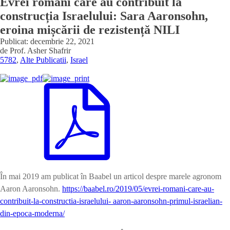
Evrei români care au contribuit la
construcția Israelului: Sara Aaronsohn,
eroina mișcării de rezistență NILI
Publicat:
decembrie 22, 2021
de
Prof. Asher Shafrir
5782
,
Alte Publicatii
,
Israel
În mai 2019 am publicat în Baabel un articol despre marele agronom
Aaron Aaronsohn.
https://baabel.ro/2019/05/evrei-romani-care-au-
contribuit-la-constructia-israelului- aaron-aaronsohn-primul-israelian-
din-epoca-moderna/