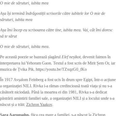
O mie de săruturi, iubita mea
A
ș
a
î
ș
i
termină îndrăgosti
ț
ii
scrisorile către iubitele lor O mie de
săruturi, iubita mea
A
ș
a
îmi încep eu scrisoarea către tine, iubita mea. Vai, cât îmi doresc
să te sărut
O mie de săruturi, iubita mea
.
Pe această poezie se bazează șlagărul
Elef ne
șikot
, devenit faimos în
interpretarea lui Yehoram Gaon. Textul a fost scris de Mirit Șem Or, iar
muzica de Țvika Pik. https://youtu.be/TZxqzG0_fKo
În 1917 Avșalom Feinberg a fost ucis în drum spre Egipt, într-o acțiune
a organizației NILI. Rivka i-a rămas credincioasă toată viața și nu s-a
căsătorit niciodată. Până la moartea ei din 1981, Rivka s-a dedicat
păstrării amintirii familiei sale, a organizației NILI și a locului unde s-a
născut și a trăit:
Zichron Yaakov
.
Sara Aaronsohn,
fiica cea mare a familiei, s-a născut la Zichron