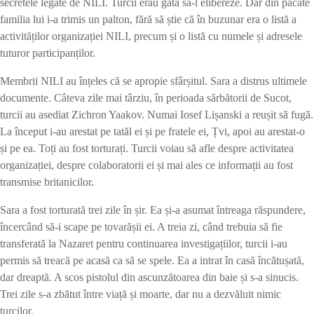
secretele legate de NILI. Turcii erau gata să-l elibereze. Dar din păcate
familia lui i-a trimis un palton, fără să știe că în buzunar era o listă a
activităților organizației NILI, precum și o listă cu numele și adresele
tuturor participanților.
Membrii NILI au înțeles că se apropie sfârșitul. Sara a distrus ultimele
documente. Câteva zile mai târziu, în perioada sărbătorii de Sucot,
turcii au asediat Zichron Yaakov. Numai Iosef Lișanski a reușit să fugă.
La început i-au arestat pe tatăl ei și pe fratele ei, Țvi, apoi au arestat-o
și pe ea. Toți au fost torturați. Turcii voiau să afle despre activitatea
organizației, despre colaboratorii ei și mai ales ce informații au fost
transmise britanicilor.
Sara a fost torturată trei zile în șir. Ea și-a asumat întreaga răspundere,
încercând să-i scape pe tovarășii ei. A treia zi, când trebuia să fie
transferată la Nazaret pentru continuarea investigațiilor, turcii i-au
permis să treacă pe acasă ca să se spele. Ea a intrat în casă încătușată,
dar dreaptă. A scos pistolul din ascunzătoarea din baie și s-a sinucis.
Trei zile s-a zbătut între viață și moarte, dar nu a dezvăluit nimic
turcilor.