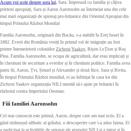
Acum voi scrie despre sora lui,
Sara. Împreună cu familia și câțiva
prieteni apropiați, Sara și Aaron Aaronsohn au întemeiat una din cele
mai mari organizații de spionaj pro-britanice din Orientul Apropiat din
timpul Primului Război Mondial
Familia Aaronsohn, originară din Bacău, s-a stabilit în Ereț Israel în
1882. Evreii din România veniți în primul val de imigrație au fost
printre întemeietorii coloniilor
Zichron
Yaakov
, Rișon LeȚion și Roș
Pina. Familia Aaronsohn, se ocupa de agricultură, dar erau implicați și
în chestiuni de securitate a evreilor și în chestiuni politice. Familia avea
patru fii, Aaron, Țvi, Șmuel și Alexander și două fiice, Sara și Rivka.
În timpul Primului Război mondial, ei au înființat în casa lor din
Zichron Yaakov organizația NILI menită să-i ajute pe britanici în
războiul contra Imperiului Otoman.
Fiii familiei Aaronsohn
Cel mai cunoscut este primul, Aaron, despre care am mai scris. El a
găsit strămoșul sălbatic al grâului, o descoperire care i-a adus faima. El
a participat la activitățile de spionaj ale grupului NILI și a intrat și în