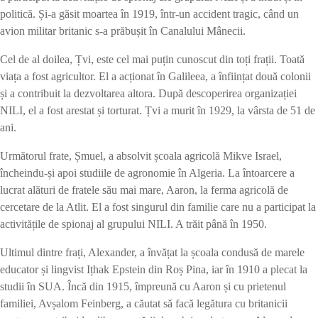
politică. Și-a găsit moartea în 1919, într-un accident tragic, când un
avion militar britanic s-a prăbușit în Canalului Mânecii.
Cel de al doilea, Țvi, este cel mai puțin cunoscut din toți frații. Toată
viața a fost agricultor. El a acționat în Galileea, a înființat două colonii
și a contribuit la dezvoltarea altora. După descoperirea organizației
NILI, el a fost arestat și torturat. Țvi a murit în 1929, la vârsta de 51 de
ani.
Următorul frate, Șmuel, a absolvit școala agricolă Mikve Israel,
încheindu-și apoi studiile de agronomie în Algeria. La întoarcere a
lucrat alături de fratele său mai mare, Aaron, la ferma agricolă de
cercetare de la Atlit. El a fost singurul din familie care nu a participat la
activitățile de spionaj al grupului NILI. A trăit până în 1950.
Ultimul dintre frați, Alexander, a învățat la școala condusă de marele
educator și lingvist Ițhak Epstein din Roș Pina, iar în 1910 a plecat la
studii în SUA. Încă din 1915, împreună cu Aaron și cu prietenul
familiei, Avșalom Feinberg, a căutat să facă legătura cu britanicii