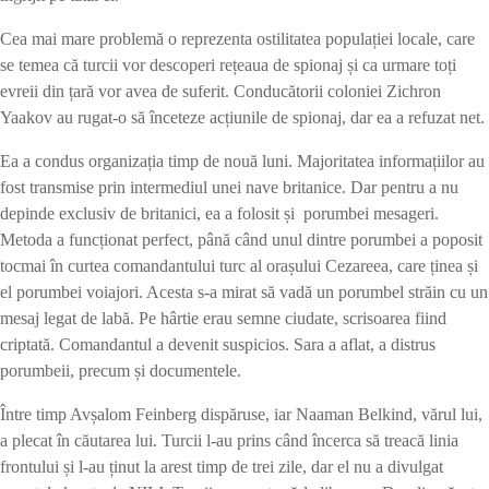
Cea mai mare problemă o reprezenta ostilitatea populației locale, care
se temea că turcii vor descoperi rețeaua de spionaj și ca urmare toți
evreii din țară vor avea de suferit. Conducătorii coloniei Zichron
Yaakov au rugat-o să înceteze acțiunile de spionaj, dar ea a refuzat net.
Ea a condus organizația timp de nouă luni. Majoritatea informațiilor au
fost transmise prin intermediul unei nave britanice. Dar pentru a nu
depinde exclusiv de britanici, ea a folosit și porumbei mesageri.
Metoda a funcționat perfect, până când unul dintre porumbei a poposit
tocmai în curtea comandantului turc al orașului Cezareea, care ținea și
el porumbei voiajori. Acesta s-a mirat să vadă un porumbel străin cu un
mesaj legat de labă. Pe hârtie erau semne ciudate, scrisoarea fiind
criptată. Comandantul a devenit suspicios. Sara a aflat, a distrus
porumbeii, precum și documentele.
Între timp Avșalom Feinberg dispăruse, iar Naaman Belkind, vărul lui,
a plecat în căutarea lui. Turcii l-au prins când încerca să treacă linia
frontului și l-au ținut la arest timp de trei zile, dar el nu a divulgat