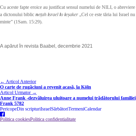
Cu aceste fapte eroice au justificat sensul numelui de NILI, o abreviere
a dictonului biblic
n
e
ț
ah
i
srael
l
o
i
e
ș
aker
„Cel ce este tăria lui Israel nu
minte” (1Sam. 15:29).
A apărut în revista Baabel, decembrie 2021
←
Articol Anterior
O carte de rugăciuni a revenit acasă, la Köln
Articol Urmator
→
Anne Frank -dezvăluirea uluitoare a numelui trădătorului familiei
Frank 5782
Pericope
Din scripturi
Israel
Sărbători
Termeni
Calendar
Politica cookies
Politica confidentialitate