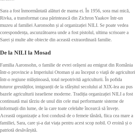
Sara a fost înmormântată alături de mama ei. În 1956, sora mai mică,
Rivka, a transformat casa părintească din Zichron Yaakov într-un
muzeu al familiei Aaronsohn și al organizației NILI. Se poate vedea
corespondența, ascunzătoarea unde a fost pistolul, ultima scrisoare a
Sarei și multe alte obiecte din această extraordinară familie.
De la NILI la Mosad
Familia Aaronsohn, o familie de evrei orășeni au emigrat din România
într-o provincie a Imperiului Otoman și au început o viață de agricultori
într-o regiune mlăștinoasă, total nepotrivită agriculturii. În pofida
tuturor greutăților, imigranții de la sfârșitul secolului al XIX-lea au pus
bazele agriculturii israeliene moderne. Tradiția organizației NILI a fost
continuată mai târziu de unul din cele mai performante sisteme de
informații din lume, de la care toate celelalte încearcă să învețe.
Această organizație a fost condusă de o femeie tânără, fiica cea mare a
familiei, Sara, care și-a dat viața pentru acest scop nobil. O eroină și o
patriotă desăvârșită.