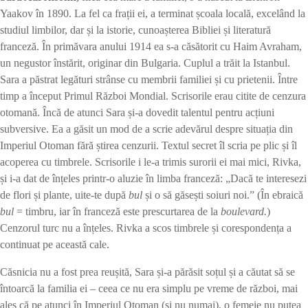
Yaakov în 1890. La fel ca frații ei, a terminat școala locală, excelând la
studiul limbilor, dar și la istorie, cunoașterea Bibliei și literatură
franceză. În primăvara anului 1914 ea s-a căsătorit cu Haim Avraham,
un negustor înstărit, originar din Bulgaria. Cuplul a trăit la Istanbul.
Sara a păstrat legături strânse cu membrii familiei și cu prietenii. Între
timp a început Primul Război Mondial. Scrisorile erau citite de cenzura
otomană. Încă de atunci Sara și-a dovedit talentul pentru acțiuni
subversive. Ea a găsit un mod de a scrie adevărul despre situația din
Imperiul Otoman fără știrea cenzurii. Textul secret îl scria pe plic și îl
acoperea cu timbrele. Scrisorile i le-a trimis surorii ei mai mici, Rivka,
și i-a dat de înțeles printr-o aluzie în limba franceză: „Dacă te interesezi
de flori și plante, uite-te după
bul
și o să găsești soiuri noi.” (În ebraică
bul
= timbru, iar în franceză este prescurtarea de la
boulevard.
)
Cenzorul turc nu a înțeles. Rivka a scos timbrele și corespondența a
continuat pe această cale.
Căsnicia nu a fost prea reușită, Sara și-a părăsit soțul și a căutat să se
întoarcă la familia ei – ceea ce nu era simplu pe vreme de război, mai
ales că pe atunci în Imperiul Otoman (și nu numai), o femeie nu putea