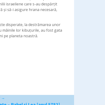
lii israeliene care s-au despărțit
ră și să-i asigure hrana necesară,
 acte disperate, la destrămarea unor
u mâinile lor kibuţurile, au fost gata
ni pe planeta noastră.
r
→
țe – Rahel și Lea [anul 5782]