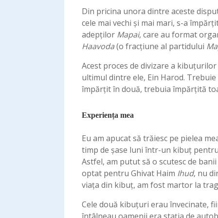
Din pricina unora dintre aceste disput
cele mai vechi și mai mari, s-a împărț
adepților
Mapai
, care au format orga
Haavoda
(o fracțiune al partidului
Ma
Acest proces de divizare a kibuțurilo
ultimul dintre ele, Ein Harod. Trebuie 
împărțit în două, trebuia împărțită to
Experiența mea
Eu am apucat să trăiesc pe pielea mea
timp de șase luni într-un kibuț pentru
Astfel, am putut să o scutesc de banii
optat pentru Ghivat Haim
Ihud
, nu d
viața din kibuț, am fost martor la trag
Cele două kibuțuri erau învecinate, f
întâlneau oamenii era stația de auto