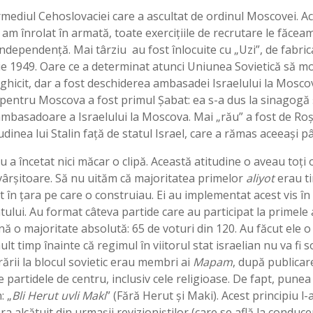
ermediul Cehoslovaciei care a ascultat de ordinul Moscovei. A
am înrolat în armată, toate exercițiile de recrutare le făceam 
ndependență. Mai târziu au fost înlocuite cu „Uzi”, de fabricaţ
e 1949. Oare ce a determinat atunci Uniunea Sovietică să modif
 ghicit, dar a fost deschiderea ambasadei Israelului la Mosc
pentru Moscova a fost primul Șabat: ea s-a dus la sinagogă ş
 ambasadoare a Israelului la Moscova. Mai „rău” a fost de Ro
inea lui Stalin față de statul Israel, care a rămas aceeaşi 
 nu a încetat nici măcar o clipă. Această atitudine o aveau to
ovârșitoare. Să nu uităm că majoritatea primelor
aliyot
erau ti
în țara pe care o construiau. Ei au implementat acest vis în ki
statului. Au format câteva partide care au participat la primele
 o majoritate absolută: 65 de voturi din 120. Au făcut ele o
lt timp înainte că regimul în viitorul stat israelian nu va fi so
ării la blocul sovietic erau membri ai
Mapam
, după publicare
e partidele de centru, inclusiv cele religioase. De fapt, pune
: „
Bli
Herut uvli Maki
” (Fără Herut și Maki). Acest principiu l
ra alcătuit din urmașii revizioniștilor (care se află la condu