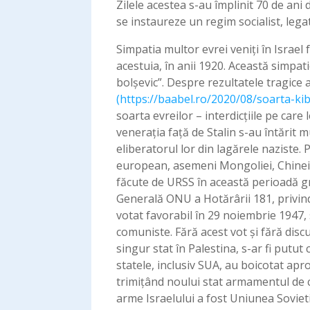
Zilele acestea s-au împlinit 70 de ani 
se instaureze un regim socialist, lega
Simpatia multor evrei veniți în Israel
acestuia, în anii 1920. Această simpati
bolșevic”. Despre rezultatele tragice a
(https://baabel.ro/2020/08/soarta-kib
soarta evreilor – interdicţiile pe care
veneraţia faţă de Stalin s-au întărit 
eliberatorul lor din lagărele naziste. 
european, asemeni Mongoliei, Chinei ş
făcute de URSS în această perioadă gr
Generală ONU a Hotărârii 181, privind
votat favorabil în 29 noiembrie 1947,
comuniste. Fără acest vot și fără dis
singur stat în Palestina, s-ar fi putut
statele, inclusiv SUA, au boicotat ap
trimiţând noului stat armamentul de ca
arme Israelului a fost Uniunea Sovietic