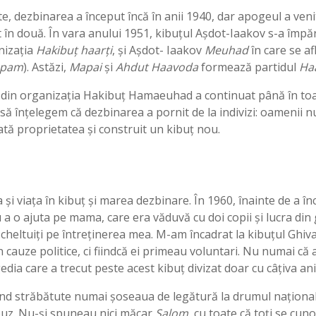
e, dezbinarea a început încă în anii 1940, dar apogeul a veni
it în două. În vara anului 1951, kibuțul Așdot-Iaakov s-a împă
nizația
Hakibu
ț haar
ți
, şi Așdot- Iaakov
Meuhad
în care se a
pam
). Astăzi,
Mapai
și
Ahdut Haavoda
formează partidul
Ha
r din organizaţia Hakibuț Hamaeuhad a continuat până în toa
să înțelegem că dezbinarea a pornit de la indivizi: oamenii nu
ată proprietatea și construit un kibuț nou.
 și viața în kibuț și marea dezbinare. În 1960, înainte de a 
 a o ajuta pe mama, care era văduvă cu doi copii și lucra din
 cheltuiţi pe întreţinerea mea. M-am încadrat la kibuțul Ghi
in cauze politice, ci fiindcă ei primeau voluntari. Nu numai c
edia care a trecut peste acest kibuț divizat doar cu câțiva ani
iind străbătute numai șoseaua de legătură la drumul naționa
buz. Nu-și spuneau nici măcar
Şalom
, cu toate că toți se cun