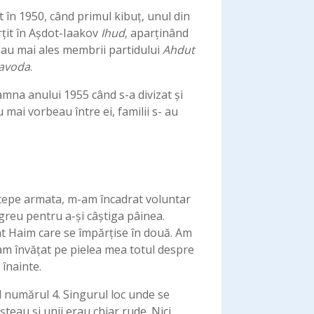
t în 1950, când primul kibuț, unul din
rțit în Așdot-Iaakov
Ihud
, aparținând
flau mai ales membrii partidului
Ahdut
avoda
.
mna anului 1955 când s-a divizat şi
 mai vorbeau între ei, familii s- au
începe armata, m-am încadrat voluntar
 greu pentru a-şi câştiga pâinea.
vat Haim care se împărțise în două. Am
ă am învățat pe pielea mea totul despre
 înainte.
l numărul 4. Singurul loc unde se
oșteau și unii erau chiar rude. Nici