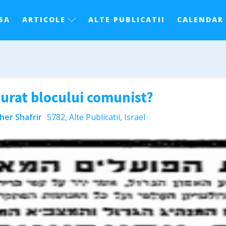
SA
ARTICOLE
ALTE PUBLICATII
CALENDAR
ăturat blocului comunist?
her Shafrir
5782
,
Alte Publicatii
,
Israel