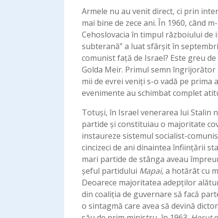
Armele nu au venit direct, ci prin int
mai bine de zece ani. În 1960, când m- 
Cehoslovacia în timpul războiului de i
subterană” a luat sfârşit în septembri
comunist față de Israel? Este greu de
Golda Meir. Primul semn îngrijorător 
mii de evrei veniţi s-o vadă pe prima
evenimente au schimbat complet atitud
Totuşi, în Israel venerarea lui Stalin
partide și constituiau o majoritate c
instaureze sistemul socialist-comunist 
cincizeci de ani dinaintea înființării 
mari partide de stânga aveau împreună
șeful partidului
Mapai,
a hotărât cu mu
Deoarece majoritatea adepților alătur
din coaliţia de guvernare să facă part
o sintagmă care avea să devină dicton
său de prim ministru, în 1963.
Herut
e