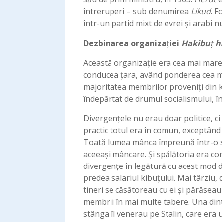
întreruperi – sub denumirea
Likud
. 
într-un partid mixt de evrei și arabi 
Dezbinarea organiza
ț
iei
Hakibu
ț
h
Această organizație era cea mai mare 
conducea țara, având ponderea cea m
majoritatea membrilor proveniţi din k
îndepărtat de drumul socialismului, î
Divergențele nu erau doar politice, ci 
practic totul era în comun, exceptând 
Toată lumea mânca împreună într-o sa
aceeași mâncare. Şi spălătoria era com
divergențe în legătură cu acest mod de
predea salariul kibuțului. Mai târziu, 
tineri se căsătoreau cu ei și părăseau
membrii în mai multe tabere. Una dintr
stânga îl venerau pe Stalin, care era u