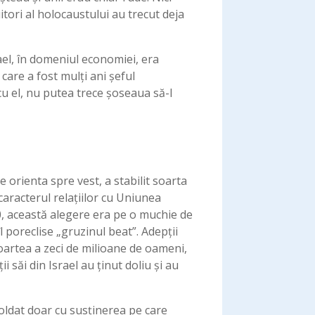
uitori al holocaustului au trecut deja
rael, în domeniul economiei, era
 care a fost mulți ani șeful
u el, nu putea trece șoseaua să-l
e orienta spre vest, a stabilit soarta
 caracterul relațiilor cu Uniunea
 50, această alegere era pe o muchie de
îl poreclise „gruzinul beat”. Adepții
oartea a zeci de milioane de oameni,
 săi din Israel au ţinut doliu şi au
soldat doar cu susţinerea pe care