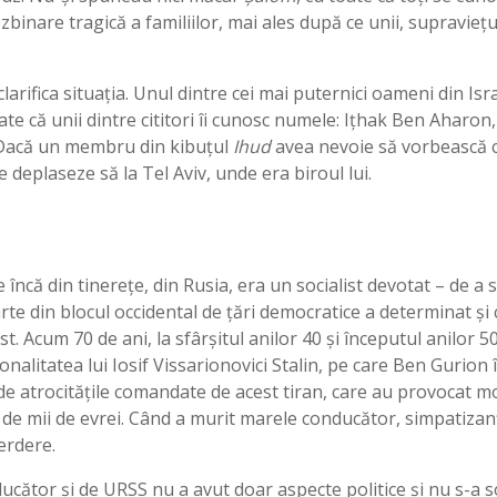
dezbinare tragică a familiilor, mai ales după ce unii, supravieț
larifica situația. Unul dintre cei mai puternici oameni din Is
ate că unii dintre cititori îi cunosc numele: Ițhak Ben Aharon,
. Dacă un membru din kibuțul
Ihud
avea nevoie să vorbească c
e deplaseze să la Tel Aviv, unde era biroul lui.
ncă din tinerețe, din Rusia, era un socialist devotat – de a s
parte din blocul occidental de țări democratice a determinat și
st. Acum 70 de ani, la sfârșitul anilor 40 și începutul anilor
sonalitatea lui Iosif Vissarionovici Stalin, pe care Ben Gurion 
de atrocitățile comandate de acest tiran, care au provocat m
 de mii de evrei. Când a murit marele conducător, simpatizanţii
erdere.
ucător și de URSS nu a avut doar aspecte politice şi nu s-a 