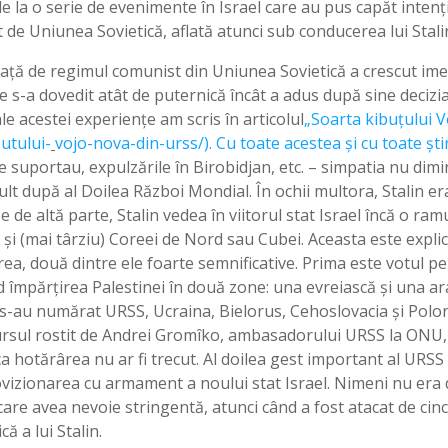
de la o serie de evenimente în Israel care au pus capăt intenți
t de Uniunea Sovietică, aflată atunci sub conducerea lui Stali
 față de regimul comunist din Uniunea Sovietică a crescut ime
e s-a dovedit atât de puternică încât a adus după sine decizia
le acestei experiențe am scris în articolul
„Soarta kibuțului 
utului-
vojo-nova-din-urss/). Cu toate acestea și cu toate ști
 le suportau, expulzările în Birobidjan, etc. – simpatia nu dimi
mult după al Doilea Război Mondial. În ochii multora, Stalin er
Pe de altă parte, Stalin vedea în viitorul stat Israel încă o ra
i (mai târziu) Coreei de Nord sau Cubei. Aceasta este explic
ea, două dintre ele foarte semnificative. Prima este votul 
 împărțirea Palestinei în două zone: una evreiască şi una ara
 s-au numărat URSS, Ucraina, Bielorus, Cehoslovacia și Polon
cursul rostit de Andrei Gromîko, ambasadorului URSS la ONU,
 ca hotărârea nu ar fi trecut. Al doilea gest important al URSS
rovizionarea cu armament a noului stat Israel. Nimeni nu era
re avea nevoie stringentă, atunci când a fost atacat de cinci
ă a lui Stalin.