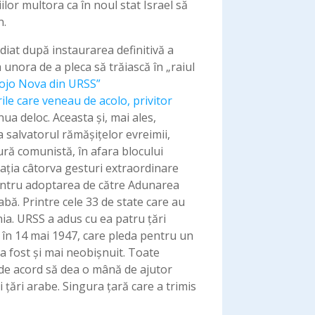
ilor multora ca în noul stat Israel să
n.
diat după instaurarea definitivă a
 unora de a pleca să trăiască în „raiul
Vojo Nova din URSS”
rile care veneau de acolo, privitor
nua deloc. Aceasta și, mai ales,
a salvatorul rămășițelor evreimii,
mură comunistă, în afara blocului
aţia câtorva gesturi extraordinare
pentru adoptarea de către Adunarea
bă. Printre cele 33 de state care au
ia. URSS a adus cu ea patru țări
 în 14 mai 1947, care pleda pentru un
 a fost și mai neobișnuit. Toate
 de acord să dea o mână de ajutor
 țări arabe. Singura ţară care a trimis