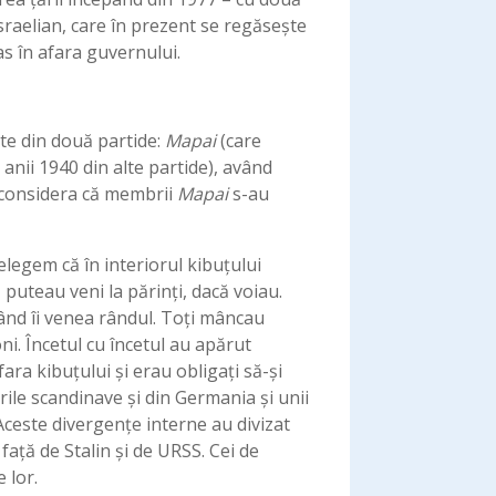
israelian, care în prezent se regăseşte
s în afara guvernului.
rte din două partide:
Mapai
(care
 anii 1940 din alte partide), având
, considera că membrii
Mapai
s-au
țelegem că în interiorul kibuţului
puteau veni la părinți, dacă voiau.
ând îi venea rândul. Toți mâncau
ni. Încetul cu încetul au apărut
ara kibuțului și erau obligaţi să-şi
ările scandinave şi din Germania şi unii
Aceste divergenţe interne au divizat
ață de Stalin și de URSS. Cei de
 lor.