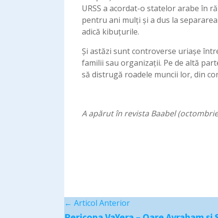
URSS a acordat-o statelor arabe în răz
pentru ani mulți și a dus la separarea
adică kibuțurile.
Și astăzi sunt controverse uriașe într
familii sau organizații. Pe de altă par
să distrugă roadele muncii lor, din c
A apărut în revista Baabel (octombri
←
Articol Anterior
Pericopa VaYera – Oare Avraham și 