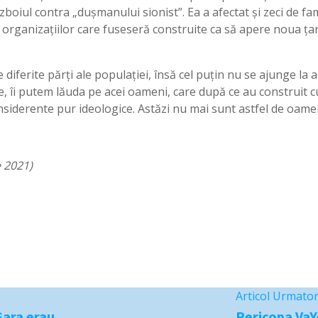
boiul contra „dușmanului sionist”. Ea a afectat și zeci de fami
 organizațiilor care fuseseră construite ca să apere noua ța
e diferite părți ale populaţiei, însă cel puțin nu se ajunge la
te, îi putem lăuda pe acei oameni, care după ce au construit c
onsiderente pur ideologice. Astăzi nu mai sunt astfel de oame
e 2021)
Articol Urmato
Sara erau
Pericopa VaYe