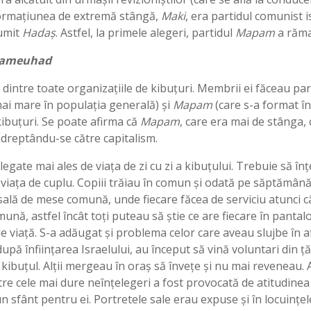
Formaţiunea de extremă stângă,
Maki
, era partidul comunist 
numit
Hada
ș
. Astfel, la primele alegeri, partidul
Mapam
a răma
ameuhad
dintre toate organizațiile de kibuțuri. Membrii ei făceau pa
ai mare în populația generală) şi
Mapam
(care s-a format în
ibuţuri. Se poate afirma că
Mapam
, care era mai de stânga
ndreptându-se către capitalism.
legate mai ales de viața de zi cu zi a kibuţului. Trebuie să în
viaţa de cuplu. Copiii trăiau în comun și odată pe săptămână 
lă de mese comună, unde fiecare făcea de serviciu atunci c
ună, astfel încât toți puteau să știe ce are fiecare în pantalo
 viață. S-a adăugat şi problema celor care aveau slujbe în af
după înființarea Israelului, au început să vină voluntari din ţ
 kibuţul. Alții mergeau în oraș să învețe și nu mai reveneau. 
e cele mai dure neînțelegeri a fost provocată de atitudinea f
n sfânt pentru ei. Portretele sale erau expuse şi în locuinţele