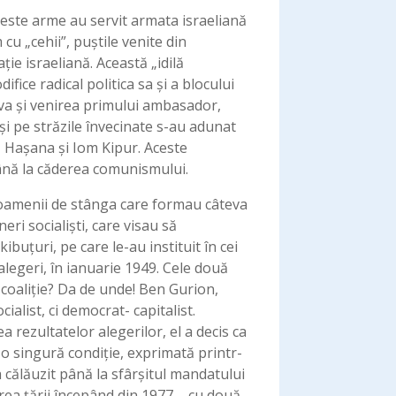
ceste arme au servit armata israeliană
cu „cehii”, puștile venite din
ie israeliană. Această „idilă
ice radical politica sa și a blocului
ova și venirea primului ambasador,
i pe străzile învecinate s-au adunat
ș Hașana și Iom Kipur. Aceste
până la căderea comunismului.
ți oamenii de stânga care formau câteva
neri socialiști, care visau să
buțuri, pe care le-au instituit în cei
 alegeri, în ianuarie 1949. Cele două
 coaliție? Da de unde! Ben Gurion,
cialist, ci democrat- capitalist.
a rezultatelor alegerilor, el a decis ca
a o singură condiție, exprimată printr-
-a călăuzit până la sfârșitul mandatului
cerea ţării începând din 1977 – cu două