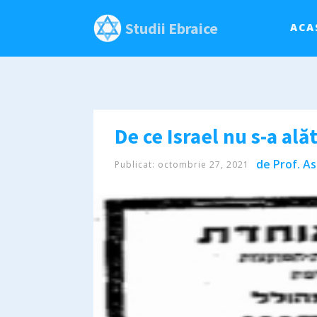
Studii Ebraice
ACA
De ce Israel nu s-a al
de
Prof. As
Publicat:
octombrie 27, 2021