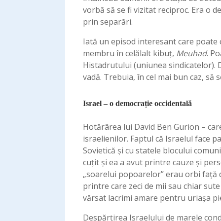
vorbă să se fi vizitat reciproc. Era o 
prin separări.
Iată un episod interesant care poate c
membru în celălalt kibuț,
Meuhad
. Po
Histadrutului (uniunea sindicatelor)
vadă. Trebuia, în cel mai bun caz, să s
Israel – o democrație occidentală
Hotărârea lui David Ben Gurion – care î
israelienilor. Faptul că Israelul face 
Sovietică și cu statele blocului comuni
cuțit și ea a avut printre cauze şi per
„soarelui popoarelor” erau orbi față 
printre care zeci de mii sau chiar sute
vărsat lacrimi amare pentru uriașa pi
Despărțirea Israelului de marele cond