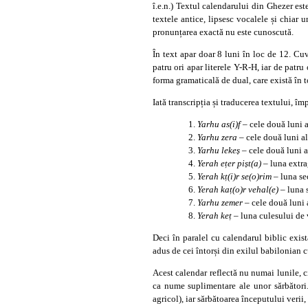
î.e.n.) Textul calendarului din Ghezer este
textele antice, lipsesc vocalele și chiar 
pronunțarea exactă nu este cunoscută.
În text apar doar 8 luni în loc de 12. C
patru ori apar literele Y-R-H, iar de patru
forma gramaticală de dual, care există în t
Iată transcripția și traducerea textului, îm
Yarhu as(i)f
– cele două luni 
Yarhu zera
– cele două luni a
Yarhu leke
ș
– cele două luni 
Yerah e
ț
er
pi
ș
t(a)
– luna extra
Yerah k
ț
(i)r
se(o)rim
– luna se
Yerah ka
ț
(o)r
vehal(e)
– luna 
Yarhu zemer
– cele două luni 
Yerah ke
ț
– luna culesului de
Deci în paralel cu calendarul biblic exist
adus de cei întorși din exilul babilonian c
Acest calendar reflectă nu numai lunile, c
ca nume suplimentare ale unor sărbători.
agricol), iar sărbătoarea începutului verii