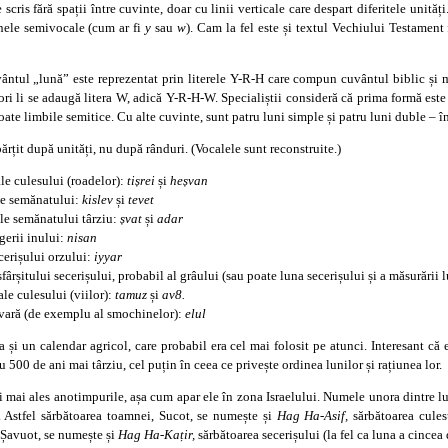
 scris fără spații între cuvinte, doar cu linii verticale care despart diferitele unităț
unele semivocale (cum ar fi
y
sau
w
). Cam la fel este și textul Vechiului Testament f
uvântul „lună” este reprezentat prin literele Y-R-H care compun cuvântul biblic ș
 ori li se adaugă litera W, adică Y-R-H-W. Specialiștii consideră că prima formă este
oate limbile semitice. Cu alte cuvinte, sunt patru luni simple și patru luni duble – în
părțit după unități, nu după rânduri. (Vocalele sunt reconstruite.)
ale culesului (roadelor):
ti
ș
rei
și
he
ș
van
le semănatului:
kislev
și
tevet
ale semănatului târziu:
ș
vat
și
adar
gerii inului:
nisan
cerișului orzului:
iyyar
sfârșitului secerișului, probabil al grâului (sau poate luna secerișului și a măsurării 
ale culesului (viilor):
tamuz
și
av8.
 vară (de exemplu al smochinelor):
elul
a și un calendar agricol, care probabil era cel mai folosit pe atunci. Interesant c
u 500 de ani mai târziu, cel puțin în ceea ce privește ordinea lunilor și rațiunea lor.
i mai ales anotimpurile, așa cum apar ele în zona Israelului. Numele unora dintre l
 Astfel sărbătoarea toamnei, Sucot, se numește și
Hag
Ha-Asif,
sărbătoarea cules
, Șavuot, se numește și
Hag Ha-Ka
țir,
sărbătoarea secerișului (la fel ca luna a cincea