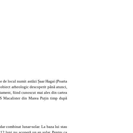
te de locul numit astăzi Șaar Hagai (Poarta
i obiect arheologic descoperit până atunci,
stament, fiind cunoscut mai ales din cartea
RAS Macalister din Marea Puțin timp după
ndar combinat lunar-solar. La baza lui stau
t 12 luni nu acoperă un an solar. Pentru ca