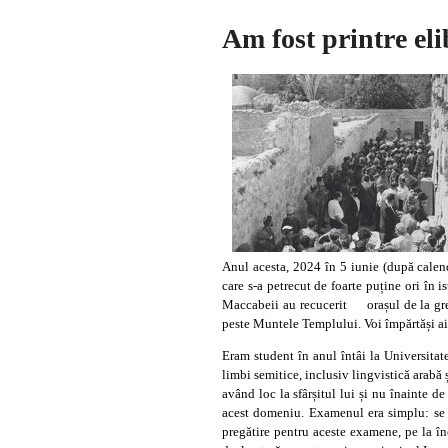
Am fost printre eli
Anul acesta, 2024 în 5 iunie (după calend
care s-a petrecut de foarte puține ori în i
Maccabeii au recucerit orașul de la greci
peste Muntele Templului. Voi împărtăși aic
Eram student în anul întâi la Universitat
limbi semitice, inclusiv lingvistică arabă 
având loc la sfârșitul lui și nu înainte de
acest domeniu. Examenul era simplu: se s
pregătire pentru aceste examene, pe la î