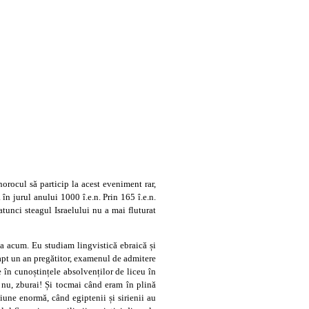
orocul să particip la acest eveniment rar,
 în jurul anului 1000 î.e.n. Prin 165 î.e.n.
tunci steagul Israelului nu a mai fluturat
ca acum. Eu studiam lingvistică ebraică și
 fapt un an pregătitor, examenul de admitere
re în cunoștințele absolvenților de liceu în
 nu, zburai! Și tocmai când eram în plină
une enormă, când egiptenii și sirienii au