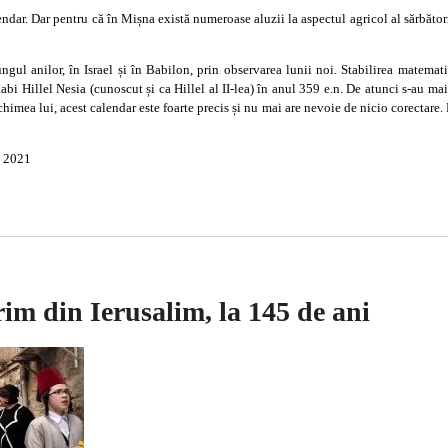
ndar. Dar pentru că în Mișna există numeroase aluzii la aspectul agricol al sărbătorilor
lungul anilor, în Israel și în Babilon, prin observarea lunii noi. Stabilirea matema
Rabi Hillel Nesia (cunoscut și ca Hillel al II-lea) în anul 359 e.n. De atunci s-au ma
himea lui, acest calendar este foarte precis și nu mai are nevoie de nicio corectare.
i 2021
im din Ierusalim, la 145 de ani