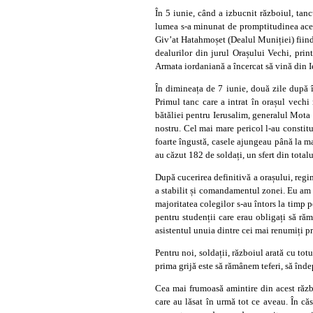
În 5 iunie, când a izbucnit războiul, tanc
lumea s-a minunat de promptitudinea acesto
Giv’at Hatahmoșet (Dealul Muniției) fiind 
dealurilor din jurul Orașului Vechi, prin
Armata iordaniană a încercat să vină din I
În dimineața de 7 iunie, două zile după 
Primul tanc care a intrat în orașul vechi
bătăliei pentru Ierusalim, generalul Mota 
nostru. Cel mai mare pericol l-au constitui
foarte îngustă, casele ajungeau până la m
au căzut 182 de soldați, un sfert din total
După cucerirea definitivă a orașului, regim
a stabilit și comandamentul zonei. Eu am f
majoritatea colegilor s-au întors la timp p
pentru studenții care erau obligați să răm
asistentul unuia dintre cei mai renumiți pr
Pentru noi, soldații, războiul arată cu tot
prima grijă este să rămânem teferi, să înde
Cea mai frumoasă amintire din acest războ
care au lăsat în urmă tot ce aveau. În că