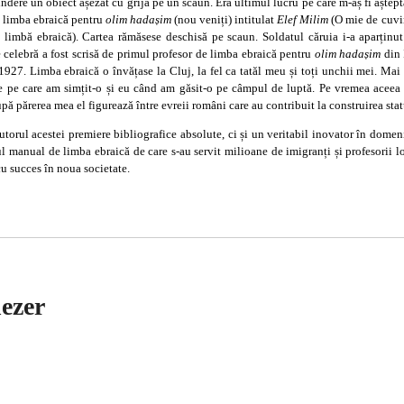
dere un obiect așezat cu grijă pe un scaun. Era ultimul lucru pe care m-aș fi aștept
e limba ebraică pentru
olim hadașim
(nou veniți) intitulat
Elef Milim
(O mie de cuvin
 limbă ebraică). Cartea rămăsese deschisă pe scaun. Soldatul căruia i-a aparținut
e celebră a fost scrisă de primul profesor de limba ebraică pentru
olim hadașim
din 
 1927. Limba ebraică o învățase la Cluj, la fel ca tatăl meu și toți unchii mei. Mai 
e pe care am simțit-o și eu când am găsit-o pe câmpul de luptă. Pe vremea aceea e
pă părerea mea el figurează între evreii români care au contribuit la construirea statu
utorul acestei premiere bibliografice absolute, ci și un veritabil inovator în domeni
l manual de limba ebraică de care s-au servit milioane de imigranți și profesorii lor
cu succes în noua societate.
ezer