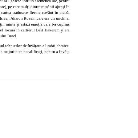
at să-l găsesc într-un asemenea loc, pentru
te), pe care mulți dintre românii ajunși în
 cartea tradusese fiecare cuvânt în arabă,
Israel, Aharon Rozen, care era un unchi al
țin minte și astăzi emoția care l-a cuprins
l locuia în cartierul Beit Hakerem și era
lui Israel.
ul tehnicilor de învățare a limbii ebraice.
, majoritatea necalificați, pentru a învăța