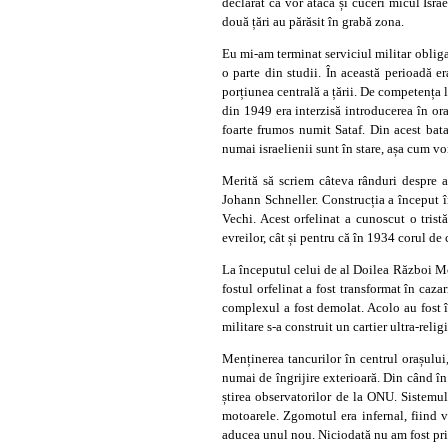
declarat că vor ataca și cuceri micul Isra
două țări au părăsit în grabă zona.
Eu mi-am terminat serviciul militar obligat
o parte din studii. În această perioadă e
porțiunea centrală a țării. De competența l
din 1949 era interzisă introducerea în ora
foarte frumos numit Sataf. Din acest bata
numai israelienii sunt în stare, așa cum v
Merită să scriem câteva rânduri despre 
Johann Schneller. Construcția a început în
Vechi. Acest orfelinat a cunoscut o trist
evreilor, cât și pentru că în 1934 corul de c
La începutul celui de al Doilea Război Mon
fostul orfelinat a fost transformat în caza
complexul a fost demolat. Acolo au fost înc
militare s-a construit un cartier ultra-relig
Menținerea tancurilor în centrul orașulu
numai de îngrijire exterioară. Din când în
știrea observatorilor de la ONU. Sistemul
motoarele. Zgomotul era infernal, fiind 
aducea unul nou. Niciodată nu am fost pri