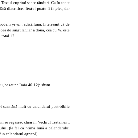
i. Textul cuprind șapte rânduri. Ca în toate
ără diacritice. Textul poate fi înțeles, dar
i modern
yerah
, adică lună. Interesant că de
 cea de singular, iar a doua, cea cu W, este
 total 12.
lui, bazat pe Isaia 40:12):
sivan
ă el seamănă mult cu calendarul post-biblic
uni se regăsesc chiar în Vechiul Testament,
ului, (la fel ca prima lună a calendarului
 din calendarul agricol).