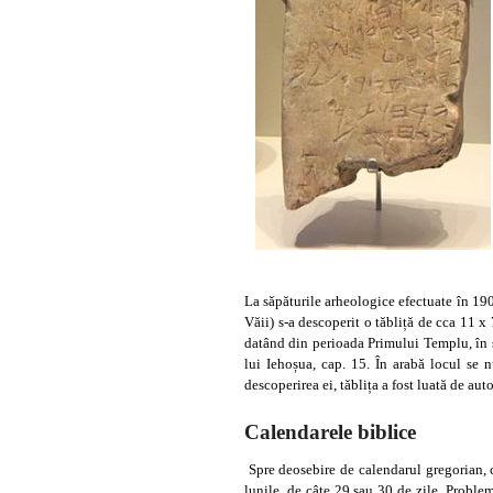
La săpăturile arheologice efectuate în 190
Văii) s-a descoperit o tăbliță de cca 11 x
datând din perioada Primului Templu, în se
lui Iehoșua, cap. 15. În arabă locul se
descoperirea ei, tăblița a fost luată de au
Calendarele biblice
Spre deosebire de calendarul gregorian, c
lunile, de câte 29 sau 30 de zile. Problem