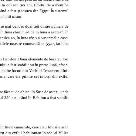
 la doi sau trei ani. Efortul de a menține
d a fost și ieșirea din Egipt. În sistemul
de lunii
nisan
.
e se mai cunosc doar trei dintre numele de
e în luna
etanim
adică în luna a șaptea”. În
atrulea an, în luna
ziv,
s-a pus temelia casei
 zilele noastre cunoscută ca
iyyar
, iar luna
t din Babilon. Două elemente de bază au fost
lui a fost stabilit nu în prima lună,
nisan
,
în multe locuri din Vechiul Testament. Unii
ria, care era printre cei întorși din exilul
se făceau de obicei în Siria de astăzi, unde
l 359 e.n., când în Babilon a fost stabilit
n litere canaanite, care erau folosite și în
și din exilul babilonian în sec. al VI-lea