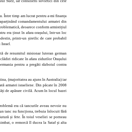
ul Suez, iar consilierii sovietici din cele
iu. Între timp am lucrat pentru a-mi finanța
ri, aparținând comandamentului armatei din
e problematică, deoarece conform armistițiul
ru era ținut în afara orașului, într-un loc
estin, printr-un șiretlic de care probabil
Israel.
ită de renumitul misionar luteran german
lădiri ridicate în afara zidurilor Orașului
 Germania pentru a pregăti războiul contra
na, (majoritatea au ajuns în Australia) iar
edată armatei israeliene. Din păcate în 2008
ități de apărare civilă. Acum în locul bazei
problemă era că tancurile aveau nevoie nu
un tanc nu funcționa, trebuia înlocuit fără
tură și fete. În toiul veseliei se porneau
mbat, o remorcă îl ducea la Sataf și alta