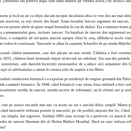
el. (Atributul era potrivit după cum arăta Israelul pe vremea aceea.) Au închis Canal
oriu și încă un an ca ofițer, dar am început facultatea abia cu vreo doi ani mai târz
ram rezervist, ca toți tinerii din Israel. Eram încadrat într-un regiment de tancu
or era printre altele să apere orașul Ierusalim în caz de război. Era o misiune foart
ș a armamentului greu, inclusiv tancuri. Un batalion de tancuri din regimentul nost
lion, o companie de trei-patru tancuri aștepta chiar în oraș, aflându-se acolo cland
om vedea în continuare. Tancurile se aflau în cazarma Schneller de pe strada Malchei 
această clădire-monument, care din păcate nu mai există. Clădirea a fost constru
 1855, clădirea fiind destinată inițial să devină un orfelinat. Era una din primele c
ă notorietate, atât datorită încercării misionarilor de a aduce aici armament din
opii al orfelinatului a cântat în cinstea zilei de naștere a lui Hitler.
dial conducerea britanică i-a expulzat pe rezidenții de origine germană din Palesti
rmă a armatei britanice. În 1948, când britanicii s-au retras, baza militară a fost c
artiruite unități de tancuri, unități secrete de informații, iar în ultimii ani și un
ios.
i, care pe atunci era mult mai mic ca acum, nu era o sarcină deloc simplă. Marea 
 când motoarele trebuiau pornite și tancurile, pe cât posibil, mișcate din loc. Când 
 era simplu, dar ingenios. Soldații ONU erau invitați la o petrecere cu muzică, bău
vorba de tancuri Sherman din al Doilea Război Mondial. Dacă un tanc trebuia schi
nși!