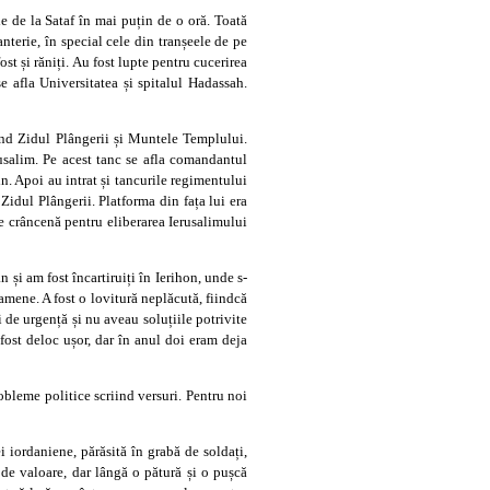
le de la Sataf în mai puțin de o oră. Toată
nterie, în special cele din tranșeele de pe
t și răniți. Au fost lupte pentru cucerirea
e afla Universitatea și spitalul Hadassah.
ând Zidul Plângerii și Muntele Templului.
rusalim. Pe acest tanc se afla comandantul
n. Apoi au intrat și tancurile regimentului
 Zidul Plângerii. Platforma din fața lui era
e crâncenă pentru eliberarea Ierusalimului
 și am fost încartiruiți în Ierihon, unde s-
amene. A fost o lovitură neplăcută, fiindcă
i de urgență și nu aveau soluțiile potrivite
 fost deloc ușor, dar în anul doi eram deja
robleme politice scriind versuri. Pentru noi
 iordaniene, părăsită în grabă de soldați,
 de valoare, dar lângă o pătură și o pușcă