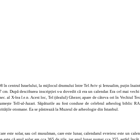
8 în centrul Israelului, la mijlocul drumului între Tel Aviv și Ierusalim, puțin înain
 7 cm. După descifrarea inscripției s-a dovedit că era un calendar. Era cel mai vech
c. al X-lea î.e.n. Acest loc, Tel (dealul) Ghezer, apare de câteva ori în Vechiul Te
 numește Tell-al-Jazari. Săpăturile au fost conduse de celebrul arheolog biblic 
toritățile otomane. Ea se păstrează la Muzeul de arheologie din Istanbul.
are este solar, sau cel musulman, care este lunar, calendarul evreiesc este un cale
a este că anul solar are cca 365 de zile, iar anul lunar numai cca 355, astfel încâ