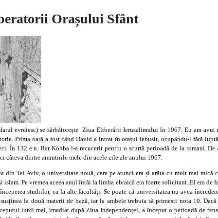
beratorii Orașului Sfânt
arul evreiesc) se sărbătorește Ziua Eliberării Ierusalimului în 1967. Eu am avut n
storie. Prima oară a fost când David a intrat în orașul iebusit, ocupându-l fără luptă
. În 132 e.n. Bar Kohba l-a recucerit pentru o scurtă perioadă de la romani. De a
i câteva dintre amintirile mele din acele zile ale anului 1967.
ea din Tel Aviv, o universitate nouă, care pe atunci era și arăta cu mult mai mică 
și islam. Pe vremea aceea anul întâi la limba ebraică era foarte solicitant. El era de
 începerea studiilor, ca la alte facultăți. Se poate că universitatea nu avea încrede
usținea la două materii de bază, iar la ambele trebuia să primești nota 10. Dacă
nceputul lunii mai, imediat după Ziua Independenței, a început o perioadă de tensi