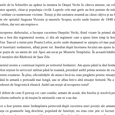
urile de la Schneller au apărut la intrarea în Orașul Vechi în câteva minute, iar ce
r apariții, chiar și populația civilă. Luptele cele mai grele au fost purtate de infa
soldate cu numeroase victime. Totuși și din unitatea noastră au căzut câțiva și au fos
tre ele spitalul Augusta Victoria și muntele Scopus, acolo unde înainte de 1948 s
erihon, dar noi am respins-o.
începerea războiului, a început cucerirea Orașului Vechi, fiind vizate în primul r
 nu a fost din regimentul nostru, ci din alt regiment care a ajuns între timp la Ie
Gur. Tancul a intrat prin Poarta Leilor, acolo unde dușmanul se aștepta cel mai puți
t lunetiștii iordanieni, aflați peste tot. Imediat după încetarea focului am ajuns la
ai puțin de un metru de zid. Apoi am urcat pe Muntele Templului. În această bătăli
ul morților din Războiul de Șase Zile.
entul nostru a continuat luptele pe teritoriul Iordaniei. Am ajuns până la râul Iordan
ost reținut în serviciul militar până în toamnă, pierzând astfel prima sesiune de ex
entru examene. În plus, oficialitățile de atunci încă nu erau pregătite pentru situați
ână în armată o perioadă mai lungă, sau se aflau într-o altă situație fortuită. Nu a
ofesori de lingvistică ebraică. Astfel am reușit să recuperez totul!
ul diferit de cum îl percep cei care conduc armate de acasă, din fotoliu și rezolvă p
plinim ordinele și să reușim în misiunile care ni s-au dat.
i a fost pentru mine întâmplarea petrecută după cucerirea unei poziții ale armatei
suța cu geamurile larg deschise, populată de lunetiști, nu erau cine știe ce lucruri