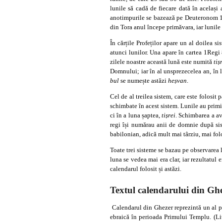
lunile să cadă de fiecare dată în același
anotimpurile se bazează pe Deuteronom 16:
din Tora anul începe primăvara, iar lunil
În cărțile Profeților apare un al doilea 
atunci lunilor. Una apare în cartea 1Regi 
zilele noastre această lună este numită
ti
ș
Domnului; iar în al unsprezecelea an, în
bul
se numește astăzi
he
ș
van
.
Cel de al treilea sistem, care este folosit
schimbate în acest sistem. Lunile au primi
ci în a luna șaptea,
ti
șrei
. Schimbarea a av
regi își numărau anii de domnie după s
babilonian, adică mult mai târziu, mai fol
Toate trei sisteme se bazau pe observarea l
luna se vedea mai era clar, iar rezultatul
calendarul folosit și astăzi.
Textul calendarului din Gh
Calendarul din Ghezer reprezintă un al pat
ebraică în perioada Primului Templu. (Lit