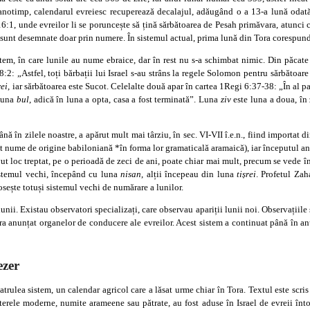
 anotimp, calendarul evreiesc recuperează decalajul, adăugând o a 13-a lună odată
1, unde evreilor li se poruncește să țină sărbătoarea de Pesah primăvara, atunci cân
e sunt desemnate doar prin numere. În sistemul actual, prima lună din Tora corespun
sistem, în care lunile au nume ebraice, dar în rest nu s-a schimbat nimic. Din păcat
8:2: „Astfel, toți bărbații lui Israel s-au strâns la regele Solomon pentru sărbătoar
rei
, iar sărbătoarea este Sucot. Celelalte două apar în cartea 1Regi 6:37-38: „În al p
 luna
bul
, adică în luna a opta, casa a fost terminată”. Luna
ziv
este luna a doua, în
 până în zilele noastre, a apărut mult mai târziu, în sec. VI-VII î.e.n., fiind importa
t nume de origine babiloniană *în forma lor gramaticală aramaică), iar începutul anu
ut loc treptat, pe o perioadă de zeci de ani, poate chiar mai mult, precum se vede 
istemul vechi, începând cu luna
nisan
, alții începeau din luna
ti
șrei
. Profetul Zaha
osește totuși sistemul vechi de numărare a lunilor.
unii. Existau observatori specializați, care observau apariții lunii noi. Observațiile 
 era anunțat organelor de conducere ale evreilor. Acest sistem a continuat până în anu
ezer
rulea sistem, un calendar agricol care a lăsat urme chiar în Tora. Textul este scris î
erele moderne, numite arameene sau pătrate, au fost aduse în Israel de evreii întor