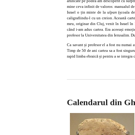
aruncate pe podea am descoperit cu surprin
mine ceva infinit de valoros: manualul d
Israel o țin minte de la
ulpan
(școala de
caligrafiindu-l cu un creion. Această cart
meu, originar din Cluj, venit în Israel în
când i-am adus cartea. Era aceeași emoți
profesor la Universitatea din Ierusalim. Du
Ca savant și profesor el a fost nu numai a
Timp de 50 de ani cartea sa a fost singuru
rapid limba ebraică și pentru a se integra 
Calendarul din Gh