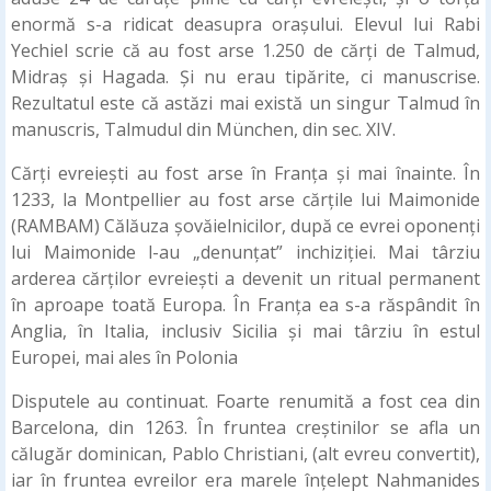
enormă s-a ridicat deasupra orașului. Elevul lui Rabi
Yechiel scrie că au fost arse 1.250 de cărți de Talmud,
Midraș și Hagada. Și nu erau tipărite, ci manuscrise.
Rezultatul este că astăzi mai există un singur Talmud în
manuscris, Talmudul din München, din sec. XIV.
Cărți evreiești au fost arse în Franța și mai înainte. În
1233, la Montpellier au fost arse cărțile lui Maimonide
(RAMBAM) Călăuza șovăielnicilor, după ce evrei oponenți
lui Maimonide l-au „denunțat” inchiziției. Mai târziu
arderea cărților evreiești a devenit un ritual permanent
în aproape toată Europa. În Franța ea s-a răspândit în
Anglia, în Italia, inclusiv Sicilia și mai târziu în estul
Europei, mai ales în Polonia
Disputele au continuat. Foarte renumită a fost cea din
Barcelona, din 1263. În fruntea creștinilor se afla un
călugăr dominican, Pablo Christiani, (alt evreu convertit),
iar în fruntea evreilor era marele înțelept Nahmanides