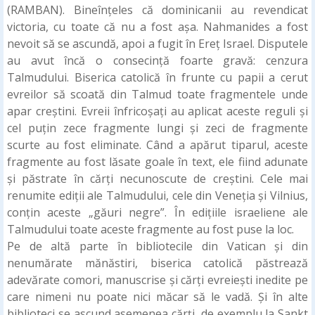
(RAMBAN). Bineînțeles că dominicanii au revendicat
victoria, cu toate că nu a fost așa. Nahmanides a fost
nevoit să se ascundă, apoi a fugit în Ereț Israel. Disputele
au avut încă o consecință foarte gravă: cenzura
Talmudului. Biserica catolică în frunte cu papii a cerut
evreilor să scoată din Talmud toate fragmentele unde
apar creștini. Evreii înfricoșați au aplicat aceste reguli și
cel puțin zece fragmente lungi și zeci de fragmente
scurte au fost eliminate. Când a apărut tiparul, aceste
fragmente au fost lăsate goale în text, ele fiind adunate
și păstrate în cărți necunoscute de creștini. Cele mai
renumite ediții ale Talmudului, cele din Veneția și Vilnius,
conțin aceste „găuri negre”. În edițiile israeliene ale
Talmudului toate aceste fragmente au fost puse la loc.
Pe de altă parte în bibliotecile din Vatican și din
nenumărate mănăstiri, biserica catolică păstrează
adevărate comori, manuscrise și cărți evreiești inedite pe
care nimeni nu poate nici măcar să le vadă. Și în alte
biblioteci se ascund asemenea cărți, de exemplu la Sankt