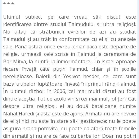
* * *
Ultimul subiect pe care vreau să-l discut este
identificarea dintre studiul Talmudului și ultra religioși.
Nu uitați că străbunicii evreilor de azi au studiat
Talmudul și au trăit în conformitate cu el și cu anexele
sale. Până astăzi orice evreu, chiar dacă este departe de
religie, urmează cele scrise în Talmud la ceremonia de
Bar Mițva, la nuntă, la înmormântare… În Israel aproape
fiecare învață câte puțin Talmud, chiar și în școlile
nereligioase. Băieții din Yeșivot hesder, cei care sunt
baza trupelor luptătoare, învață în primul rând Talmud.
În ultimul război, în 2006, cei mai mulți căzuți au fost
dintre aceștia. Tot de acolo vin și cei mai mulți ofițeri. Cât
despre ultra religioși, ei au două batalioane numite
Nahal Haredi și asta este de ajuns. Armata nu are nevoie
de ei și nici nu este în stare să-i gestioneze: nu le poate
asigura hrana potrivită, nu poate da afară toate femeile
din armată și nu are ce face cu barba lor. Doar nu pot fi