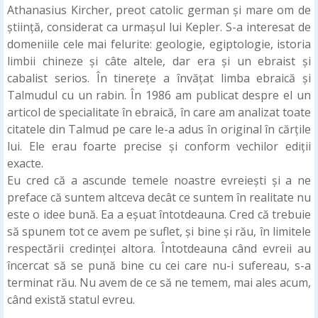
Athanasius Kircher, preot catolic german și mare om de
știință, considerat ca urmașul lui Kepler. S-a interesat de
domeniile cele mai felurite: geologie, egiptologie, istoria
limbii chineze și câte altele, dar era și un ebraist și
cabalist serios. În tinerețe a învățat limba ebraică și
Talmudul cu un rabin. În 1986 am publicat despre el un
articol de specialitate în ebraică, în care am analizat toate
citatele din Talmud pe care le-a adus în original în cărțile
lui. Ele erau foarte precise și conform vechilor ediții
exacte.
Eu cred că a ascunde temele noastre evreiești și a ne
preface că suntem altceva decât ce suntem în realitate nu
este o idee bună. Ea a eșuat întotdeauna. Cred că trebuie
să spunem tot ce avem pe suflet, și bine și rău, în limitele
respectării credinței altora. Întotdeauna când evreii au
încercat să se pună bine cu cei care nu-i sufereau, s-a
terminat rău. Nu avem de ce să ne temem, mai ales acum,
când există statul evreu.