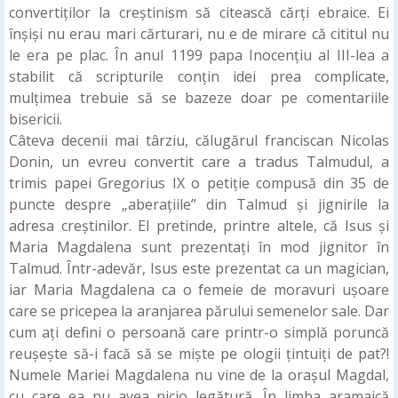
convertiților la creștinism să citească cărți ebraice. Ei
înșiși nu erau mari cărturari, nu e de mirare că cititul nu
le era pe plac. În anul 1199 papa Inocențiu al III-lea a
stabilit că scripturile conțin idei prea complicate,
mulțimea trebuie să se bazeze doar pe comentariile
bisericii.
Câteva decenii mai târziu, călugărul franciscan Nicolas
Donin, un evreu convertit care a tradus Talmudul, a
trimis papei Gregorius IX o petiție compusă din 35 de
puncte despre „aberațiile” din Talmud și jignirile la
adresa creștinilor. El pretinde, printre altele, că Isus și
Maria Magdalena sunt prezentați în mod jignitor în
Talmud. Într-adevăr, Isus este prezentat ca un magician,
iar Maria Magdalena ca o femeie de moravuri uşoare
care se pricepea la aranjarea părului semenelor sale. Dar
cum ați defini o persoană care printr-o simplă poruncă
reușește să-i facă să se mişte pe ologii ţintuiţi de pat?!
Numele Mariei Magdalena nu vine de la orașul Magdal,
cu care ea nu avea nicio legătură. În limba aramaică