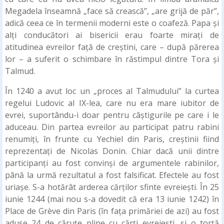
Megadela înseamnă „face să crească”, „are grijă de păr”,
adică ceea ce în termenii moderni este o coafeză. Papa și
alți conducători ai bisericii erau foarte mirați de
atitudinea evreilor față de creștini, care – după părerea
lor – a suferit o schimbare în răstimpul dintre Tora și
Talmud.
În 1240 a avut loc un „proces al Talmudului” la curtea
regelui Ludovic al IX-lea, care nu era mare iubitor de
evrei, suportându-i doar pentru câștigurile pe care i le
aduceau. Din partea evreilor au participat patru rabini
renumiți, în frunte cu Yechiel din Paris, creștinii fiind
reprezentați de Nicolas Donin. Chiar dacă unii dintre
participanți au fost convinși de argumentele rabinilor,
până la urmă rezultatul a fost falsificat. Efectele au fost
uriașe. S-a hotărât arderea cărților sfinte evreiești. În 25
iunie 1244 (mai nou s-a dovedit că era 13 iunie 1242) în
Place de Grève din Paris (în fața primăriei de azi) au fost
aduse 24 de căruțe pline cu cărți evreiești, și o torță