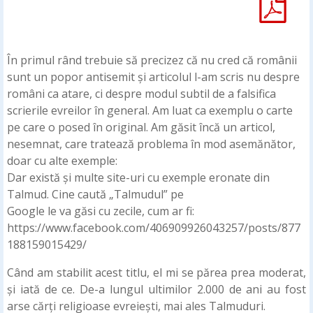
În primul rând trebuie să precizez că nu cred că românii
sunt un popor antisemit și articolul l-am scris nu despre
români ca atare, ci despre modul subtil de a falsifica
scrierile evreilor în general. Am luat ca exemplu o carte
pe care o posed în original. Am găsit încă un articol,
nesemnat, care tratează problema în mod asemănător,
doar cu alte exemple:
Dar există și multe site-uri cu exemple eronate din
Talmud. Cine caută „Talmudul” pe
Google le va găsi cu zecile, cum ar fi:
https://www.facebook.com/406909926043257/posts/877
188159015429/
Când am stabilit acest titlu, el mi se părea prea moderat,
și iată de ce. De-a lungul ultimilor 2.000 de ani au fost
arse cărți religioase evreiești, mai ales Talmuduri.