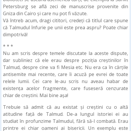
Petersburg se află zeci de manuscrise provenite din
Gniza din Cairo și care nu pot fi văzute.
Vă întreb acum, dragi cititori, credeți că titlul care spune
că Talmudul înfurie pe unii este prea aspru? Poate chiar
dimpotrivă!
* * *
Nu am scris despre temele discutate la aceste dispute,
dar subliniez că ele erau despre poziția creștinilor în
Talmud, despre cine va fi Mesia etc. Nu era ca în cărțile
antisemite mai recente, care îi acuză pe evrei de toate
relele lumii. Cei care le-au scris nu aveau habar de
existența acelor fragmente, care fuseseră cenzurate
chiar de creștini. Mai bine așa!
Trebuie să admit că au existat și creștini cu o altă
atitudine față de Talmud. De-a lungul istoriei ei au
studiat în profunzime Talmudul, fără să-l combată. Erau
printre ei chiar oameni ai bisericii. Un exemplu este