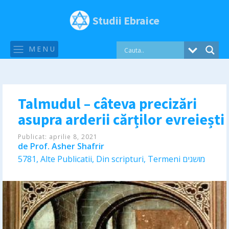
Studii Ebraice
MENU
Talmudul – câteva precizări
asupra arderii cărților evreiești
Publicat:
aprilie 8, 2021
de
Prof. Asher Shafrir
5781
,
Alte Publicatii
,
Din scripturi
,
Termeni מושגים