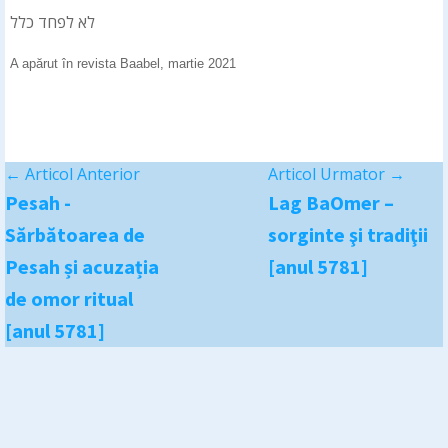
לא לפחד כלל
A apărut în revista Baabel, martie 2021
←
Articol Anterior
Articol Urmator
→
Pesah -
Lag BaOmer –
Sărbătoarea de
sorginte şi tradiţii
Pesah și acuzația
[anul 5781]
de omor ritual
[anul 5781]