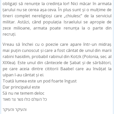
obligați să renunțe la credința lor! Nici măcar în armata
țarului nu se cerea așa ceva. În plus sunt și o mulțime de
tineri complet nereligioși care „chiulesc” de la serviciul
militar. Astăzi, când populația Israelului se apropie de
zece milioane, armata poate renunța la o parte din
recruți.
Vreau să închei cu o poezie care apare într-un midraș
mai puțin cunoscut și care a fost cântat de unul din marii
rabini hasidim, probabil rabinul din Kotzk (Polonia, sec. al
XIXlea). Este unul din cântecele de Șabat și de sărbători,
pe care aceia dintre cititorii Baabel care au învățat la
ulpan l-au cântat și ei.
Toată lumea este un pod foarte îngust
Dar principalul este
Să nu ne temem deloc
כל העולם כולו גשר צר מאוד
והעיקר והעיקר