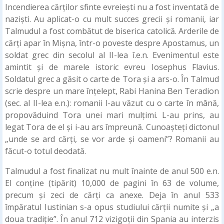
Incendierea cărților sfinte evreiești nu a fost inventată de
naziști. Au aplicat-o cu mult succes grecii și romanii, iar
Talmudul a fost combătut de biserica catolică. Arderile de
cărți apar în Mișna, într-o poveste despre Apostamus, un
soldat grec din secolul al II-lea î.e.n. Evenimentul este
amintit și de marele istoric evreu Iosephus Flavius.
Soldatul grec a găsit o carte de Tora și a ars-o. În Talmud
scrie despre un mare înțelept, Rabi Hanina Ben Teradion
(sec. al II-lea e.n.): romanii l-au văzut cu o carte în mână,
propovăduind Tora unei mari mulțimi. L-au prins, au
legat Tora de el și i-au ars împreună. Cunoașteți dictonul
„unde se ard cărți, se vor arde și oameni”? Romanii au
făcut-o totul deodată.
Talmudul a fost finalizat nu mult înainte de anul 500 e.n.
El conține (tipărit) 10,000 de pagini în 63 de volume,
precum și zeci de cărți ca anexe. Deja în anul 533
împăratul Iustinian s-a opus studiului cărții numite și „a
doua tradiție”. În anul 712 vizigoții din Spania au interzis