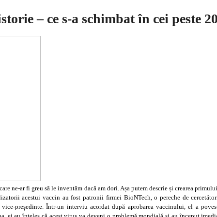
storie – ce s-a schimbat în cei peste 2
 care ne-ar fi greu să le inventăm dacă am dori. Așa putem descrie și crearea primu
zatorii acestui vaccin au fost patronii firmei BioNTech, o pereche de cercetător
 vice-președinte. Într-un interviu acordat după aprobarea vaccinului, el a pove
, ei au înțeles că acest virus va deveni o problemă mondială și au început imedia