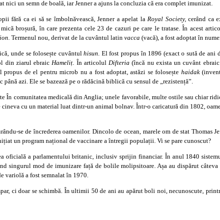
t nici un semn de boală, iar Jenner a ajuns la concluzia că era complet imunizat.
pii fără ca ei să se îmbolnăvească, Jenner a apelat la
Royal Society,
cerând ca e
 mică broșură, în care prezenta cele 23 de cazuri pe care le tratase. În acest artic
tion.
Termenul nou, derivat de la cuvântul latin
vacca
(vacă), a fost adoptat în nume
ică, unde se folosește cuvântul
hisun.
El fost propus în 1896 (exact o sută de ani 
ol din ziarul ebraic
Hameli
ț
. În articolul
Difteria
(încă nu exista un cuvânt ebraic
l propus de el pentru microb nu a fost adoptat, astăzi se folosește
haidak
(inven
sc până azi. Ele se bazează pe o rădăcină biblică cu sensul de „rezistență”.
xte În comunitatea medicală din Anglia; unele favorabile, multe ostile sau chiar ridico
e cineva cu un material luat dintr-un animal bolnav. Într-o caricatură din 1802, oame
urându-se de încrederea oamenilor. Dincolo de ocean, marele om de stat Thomas Jeff
 inițiat un program național de vaccinare a întregii populații. Vi se pare cunoscut?
a oficială a parlamentului britanic, inclusiv sprijin financiar. În anul 1840 siste
nând singurul mod de imunizare față de bolile molipsitoare. Așa au dispărut câtev
de variolă a fost semnalat în 1970.
ispar, ci doar se schimbă. În ultimii 50 de ani au apărut boli noi, necunoscute, pr