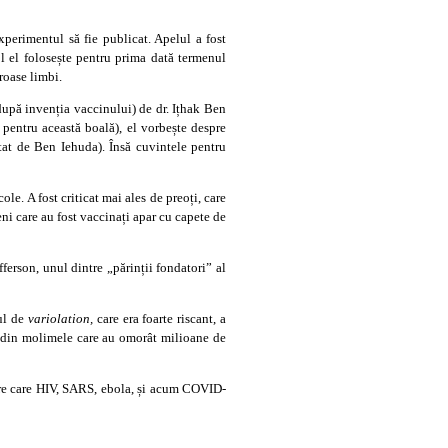
xperimentul să fie publicat. Apelul a fost
ol el folosește pentru prima dată termenul
roase limbi.
după invenția vaccinului) de dr. Ițhak Ben
 pentru această boală), el vorbește despre
tat de Ben Iehuda). Însă cuvintele pentru
le. A fost criticat mai ales de preoți, care
ni care au fost vaccinați apar cu capete de
erson, unul dintre „părinții fondatori” al
mul de
variolation,
care era foarte riscant, a
a din molimele care au omorât milioane de
intre care HIV, SARS, ebola, și acum COVID-