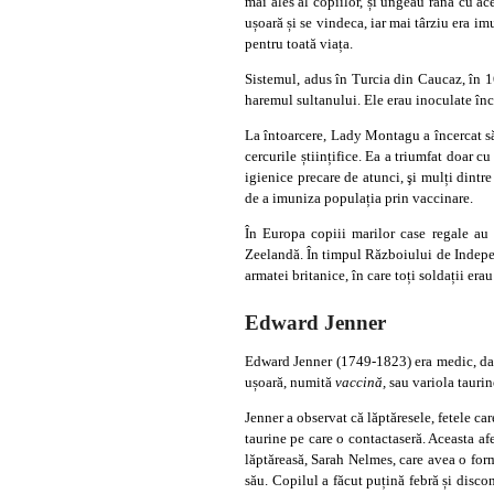
mai ales al copiilor, și ungeau rana cu a
ușoară și se vindeca, iar mai târziu era im
pentru toată viața.
Sistemul, adus în Turcia din Caucaz, în 16
haremul sultanului. Ele erau inoculate încă
La întoarcere, Lady Montagu a încercat să
cercurile științifice. Ea a triumfat doar c
igienice precare de atunci, şi mulți dintre
de a imuniza populația prin vaccinare.
În Europa copiii marilor case regale au
Zeelandă. În timpul Războiului de Indepen
armatei britanice, în care toți soldații erau
Edward Jenner
Edward Jenner (1749-1823) era medic, dar a 
ușoară, numită
vaccină,
sau variola taurin
Jenner a observat că lăptăresele, fetele ca
taurine pe care o contactaseră. Aceasta af
lăptăreasă, Sarah Nelmes, care avea o formă
său. Copilul a făcut puțină febră și discon