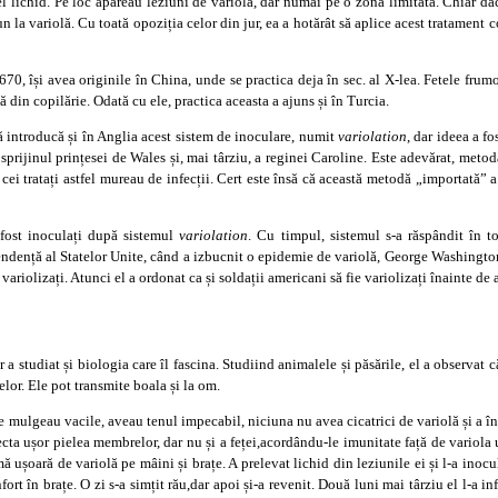
cel lichid. Pe loc apăreau leziuni de variolă, dar numai pe o zonă limitată. Chiar d
un la variolă. Cu toată opoziția celor din jur, ea a hotărât să aplice acest tratament c
70, își avea originile în China, unde se practica deja în sec. al X-lea. Fetele fru
 din copilărie. Odată cu ele, practica aceasta a ajuns și în Turcia.
 introducă și în Anglia acest sistem de inoculare, numit
variolation
, dar ideea a fo
u sprijinul prințesei de Wales și, mai târziu, a reginei Caroline. Este adevărat, metoda
 cei tratați astfel mureau de infecții. Cert este însă că această metodă „importată” 
 fost inoculați după sistemul
variolation
. Cu timpul, sistemul s-a răspândit în 
dență al Statelor Unite, când a izbucnit o epidemie de variolă, George Washington
 variolizați. Atunci el a ordonat ca și soldații americani să fie variolizați înainte de a
studiat și biologia care îl fascina. Studiind animalele și păsările, el a observat că
elor. Ele pot transmite boala și la om.
re mulgeau vacile, aveau tenul impecabil, niciuna nu avea cicatrici de variolă și a în
ecta ușor pielea membrelor, dar nu și a feței,acordându-le imunitate față de variola 
 ușoară de variolă pe mâini și brațe. A prelevat lichid din leziunile ei și l-a inocu
fort în brațe. O zi s-a simțit rău,dar apoi și-a revenit. Două luni mai târziu el l-a in