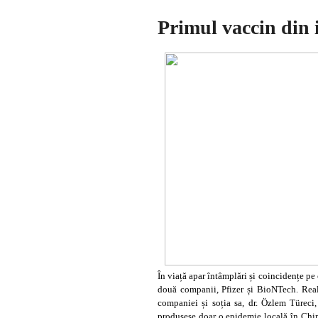
Primul vaccin din i
În viață apar întâmplări și coincidențe pe
două companii, Pfizer și BioNTech. Reali
companiei și soția sa, dr. Özlem Türeci,
produsese doar o epidemie locală în China