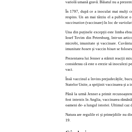
variolă umană gravă. Băiatul nu a prezenta
În 1797, după ce a inoculat mai mulți co
respins. Un an mai târziu el a publicat o
vaccination
(vaccinare) în loc de
variola
Una din puținele excepții este limba ebra
Iosef Tovim din Petersburg, într-un artic
microbi, imunitate și vaccinare. Cuvântu
imunitate
hosen
și vaccin
hisun
se folose
Prezentarea lui Jenner a stârnit reacții mi
considerau că este o erezie să inoculezi p
vaci.
Însă vaccinul a învins prejudecățile, buc
Statelor Unite, a sprijinit vaccinarea și a
Până la urmă Jenner a primit recunoaștere
fost interzis în Anglia, vaccinarea rămâ
oameni de- a lungul istoriei. Ultimul caz 
Natura are regulile ei și primejdiile nu d
19.