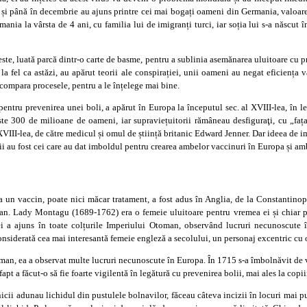
er și până în decembrie au ajuns printre cei mai bogați oameni din Germania, valoar
ania la vârsta de 4 ani, cu familia lui de imigranți turci, iar soția lui s-a născut î
este, luată parcă dintr-o carte de basme, pentru a sublinia asemănarea uluitoare cu p
 la fel ca astăzi, au apărut teorii ale conspirației, unii oameni au negat eficiența v
 compara procesele, pentru a le înțelege mai bine.
pentru prevenirea unei boli, a apărut în Europa la începutul sec. al XVIII-lea, în l
te 300 de milioane de oameni, iar supraviețuitorii rămâneau desfiguraţi, cu „fața
al XVIII-lea, de către medicul și omul de știință britanic Edward Jenner. Dar ideea de i
i au fost cei care au dat imboldul pentru crearea ambelor vaccinuri în Europa și am
a un vaccin, poate nici măcar tratament, a fost adus în Anglia, de la Constantin
n. Lady Montagu (1689-1762) era o femeie uluitoare pentru vremea ei și chiar pen
 ei a ajuns în toate colțurile Imperiului Otoman, observând lucruri necunoscute î
considerată cea mai interesantă femeie engleză a secolului, un personaj excentric c
man, ea a observat multe lucruri necunoscute în Europa. În 1715 s-a îmbolnăvit de va
pt a făcut-o să fie foarte vigilentă în legătură cu prevenirea bolii, mai ales la copiii
cii adunau lichidul din pustulele bolnavilor, făceau câteva incizii în locuri mai p