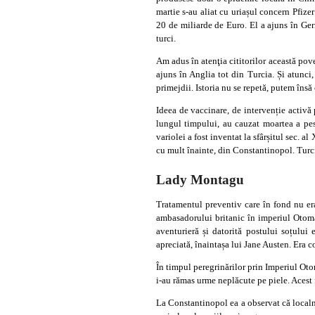
martie s-au aliat cu uriașul concern Pfiz
20 de miliarde de Euro. El a ajuns în Germ
turci.
Am adus în atenţia cititorilor această pov
ajuns în Anglia tot din Turcia. Și atunci,
primejdii. Istoria nu se repetă, putem însă
Ideea de vaccinare, de intervenție activă 
lungul timpului, au cauzat moartea a pes
variolei a fost inventat la sfârșitul sec. 
cu mult înainte, din Constantinopol. Turci
Lady Montagu
Tratamentul preventiv care în fond nu er
ambasadorului britanic în imperiul Otoma
aventurieră și datorită postului soțului
apreciată, înaintașa lui Jane Austen. Era 
În timpul peregrinărilor prin Imperiul Oto
i-au rămas urme neplăcute pe piele. Acest fa
La Constantinopol ea a observat că localni