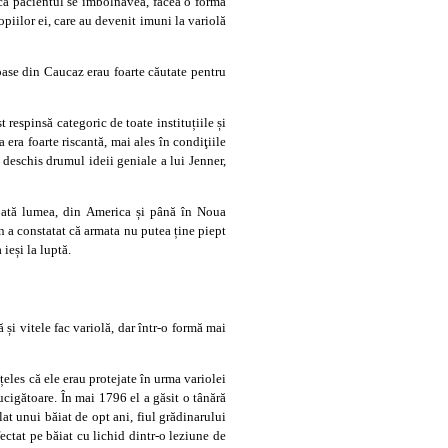
acă pacientul se îmbolnăvea, făcea o formă
opiilor ei, care au devenit imuni la variolă
moase din Caucaz erau foarte căutate pentru
st respinsă categoric de toate instituțiile și
 era foarte riscantă, mai ales în condiţiile
a deschis drumul ideii geniale a lui Jenner,
toată lumea, din America și până în Noua
 a constatat că armata nu putea ține piept
 ieși la luptă.
 și vitele fac variolă, dar într-o formă mai
țeles că ele erau protejate în urma variolei
ucigătoare. În mai 1796 el a găsit o tânără
lat unui băiat de opt ani, fiul grădinarului
fectat pe băiat cu lichid dintr-o leziune de