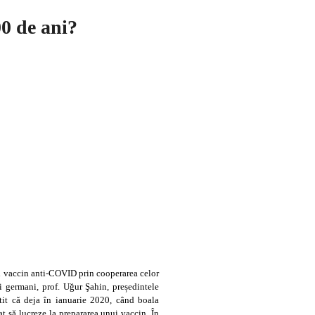
00 de ani?
lui vaccin anti-COVID prin cooperarea celor
i germani, prof. Uğur Şahin, președintele
stit că deja în ianuarie 2020, când boala
t să lucreze la prepararea unui vaccin. În