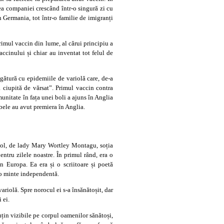
ea companiei crescând într-o singură zi cu
n Germania, tot într-o familie de imigranți
rimul vaccin din lume, al cărui principiu a
accinului și chiar au inventat tot felul de
egătură cu epidemiile de variolă care, de-a
 ciupită de vărsat”. Primul vaccin contra
munitate în fața unei boli a ajuns în Anglia
bele au avut premiera în Anglia.
opol, de lady Mary Wortley Montagu, soția
tru zilele noastre. În primul rând, era o
n Europa. Ea era și o scriitoare și poetă
u o minte independentă.
riolă. Spre norocul ei s-a însănătoșit, dar
 ei.
uțin vizibile pe corpul oamenilor sănătoși,