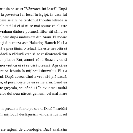
ntitula pe scurt ”Vânzarea lui Iosef”. După
a povestea lui Iosef în Egipt, în casa lui
re se află pe teritoriul tribului Iehuda și
Avraham dăduse poruncă fiilor săi să nu se
mar, care după midraș era din Aram. El moare
ânt și din cauza asta Hakadoș Baruch Hu l-a
că e prea tânăr, o refuză. Ea este nevoită să
, dacă o văduvă vrea să se căsătorească din
exemplu, cu Rut, atunci când Boaz a vrut să
 n-a vrut ca ei să se căsătorească. Așa că ea
ptat pe Iehuda în mijlocul drumului. El s-a
gul. După aceea, când a vrut să-i plătească,
ă, el poruncește ca ea să fie arsă. Când ea
oaște greșeala, spunându-i ”a avut mai multă
 Celor doi s-au născut gemeni, cel mai mare
vom prezenta foarte pe scurt. Două întrebări
n mijlocul desfășurării vinderii lui Iosef
u are rațiuni de cronologie. Dacă analizăm