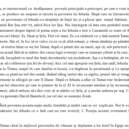
da, se intersectează cu desfășurarea poveștii principale a pericopei, pe care o vom i
, se produce un suspans și trecem la povestea lui Iehuda. După care ne întoarcem l
ne povestește că Iehuda s-a despărțit de frații lui și a plecat spre orașul Adulam, ca
e tatălui ei și ni se mai spune că el este
mentatori despre faptul că prima soție a lui Iehuda a fost o Canaanită cu toate că 
ea trei băieți: Er, Onan și Șela. Fiul cel mare, Er, s-a căsătorit cu o fată numită Ta
ăsătorie. Dar el, în loc să se culce cu ea ca să aibă urmași, a vărsat sămânța pe păm
 al treilea băiat ca soț lui Tamar, după ce primii doi au murit, așa că, sub pretextul 
stea acasă fără să se mărite din cauza legii evreiești care se numește
yibum
și în care
udă, începând cu unul din frații decedatului soț necăsătorit. Așa s-a întâmplat, de 
at să o elibereze (un fel de divorț). Aici cel mai apropiat era Șela, dar tatăl, Iehuda
a la Timna, orașul în care familia ei locuia, s-a deghizat în prostituată și l-a aște
mis ca plată un ied din turmă, lăsând zălog inelul său cu sigiliu, șnurul său și toia
 renunțe la zălogul pe care îl lăsase. După ce Iehuda a aflat că Tamar este însărcinat
doar lui obiectele pe care le primise de la el. El le recunoaște imediat și își recun
imeni
, adică trebuia să-i dea voie să se mărite cu Șela, și a anulat arderea pe rug.
teva generații David Hamelech, iar cel mic se numește Zerah.
 Însă povestea aceasta naște multe întrebări și mirări care se cer explicate. Noi le 
ătoriei lui Iehuda cu o fată care nu este evreică; 2. Poziția acestui eveniment î
Tamar chiar în mijlocul procesului de vânzare și deplasare a lui Iosef în Egipt n