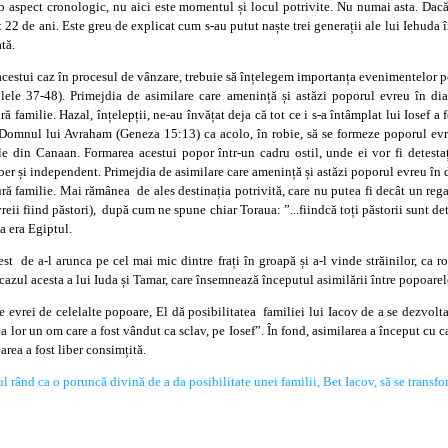
 aspect cronologic, nu aici este momentul și locul potrivite. Nu numai asta. Dacă
 22 de ani. Este greu de explicat cum s-au putut naște trei generații ale lui Iehuda 
tă.
 acestui caz în procesul de vânzare, trebuie să înțelegem importanța evenimentelor 
olele 37-48). Primejdia de asimilare care amenință și astăzi poporul evreu în dia
 familie. Hazal, înțelepții, ne-au învățat deja că tot ce i s-a întâmplat lui Iosef a 
 Domnul lui Avraham (Geneza 15:13) ca acolo, în robie, să se formeze poporul evre
le din Canaan. Formarea acestui popor într-un cadru ostil, unde ei vor fi detestați
iber și independent. Primejdia de asimilare care amenință și astăzi poporul evreu în d
ă familie. Mai rămânea de ales destinația potrivită, care nu putea fi decât un regat 
evreii fiind păstori), după cum ne spune chiar Toraua: ”...fiindcă toți păstorii sunt 
a era Egiptul.
 de a-l arunca pe cel mai mic dintre frați în groapă și a-l vinde străinilor, ca rob
 cazul acesta a lui Iuda și Tamar, care însemnează începutul asimilării între popoare
 pe evrei de celelalte popoare, El dă posibilitatea familiei lui Iacov de a se dezvo
a lor un om care a fost vândut ca sclav, pe Iosef”. În fond, asimilarea a început cu c
larea a fost liber consimțită.
ul rând ca o poruncă divină de a da posibilitate unei familii, Bet Iacov, să se transf