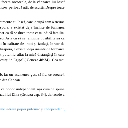
 facem socoteala, de la vânzarea lui Iosef
într-o perioadă atât de scurtă. Despre toate
petrecute cu Iosef, care ocupă cam o treime
spora, a existat deja înainte de formarea
fost ca să se ducă toată casa, adică familia
u. Asta ca să se elimine posibilitatea ca
 în calitate de robi și izolați, le vor da
iaspora, a existat deja înainte de formarea
puternic, aflat la mică distanță și în care
detestați în Egipt” ( Geneza 46:34). Cea mai
, iar un asemenea gest să fie, ce oroare!,
le din Canaan.
lta ca popor independent, așa cum ne spune
azul lui Dina (Geneza cap. 34), dar acolo a
orme într-un popor puternic și independent,