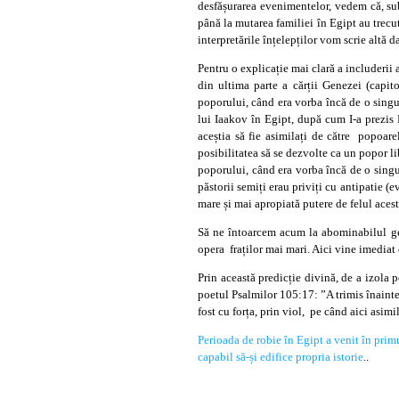
desfășurarea evenimentelor, vedem că, sub
până la mutarea familiei în Egipt au trecut
interpretările înțelepților vom scrie altă da
Pentru o explicație mai clară a includerii
din ultima parte a cărții Genezei (capit
poporului, când era vorba încă de o singură
lui Iaakov în Egipt, după cum I-a prezis
aceștia să fie asimilați de către popoare
posibilitatea să se dezvolte ca un popor l
poporului, când era vorba încă de o singur
păstorii semiți erau priviți cu antipatie (
mare și mai apropiată putere de felul acest
Să ne întoarcem acum la abominabilul gest
opera fraților mai mari. Aici vine imediat
Prin această predicție divină, de a izola
poetul Psalmilor 105:17: ”A trimis înainte
fost cu forța, prin viol, pe când aici asimi
Perioada de robie în Egipt a venit în prim
capabil să-și edifice propria istorie
..