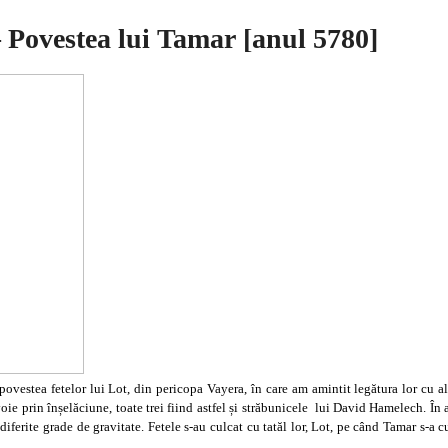
 Povestea lui Tamar [anul 5780]
ovestea fetelor lui Lot, din pericopa Vayera, în care am amintit legătura lor cu al
ie prin înșelăciune, toate trei fiind astfel și străbunicele lui David Hamelech. În af
diferite grade de gravitate. Fetele s-au culcat cu tatăl lor, Lot, pe când Tamar s-a c