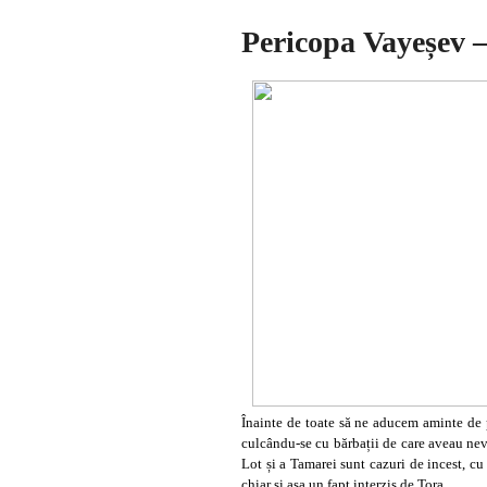
Pericopa Vayeșev –
Înainte de toate să ne aducem aminte de p
culcându-se cu bărbații de care aveau nevo
Lot și a Tamarei sunt cazuri de incest, cu 
chiar și așa un fapt interzis de Tora.