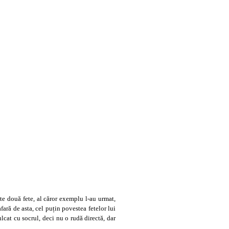
te două fete, al căror exemplu l-au urmat,
ară de asta, cel puțin povestea fetelor lui
ulcat cu socrul, deci nu o rudă directă, dar