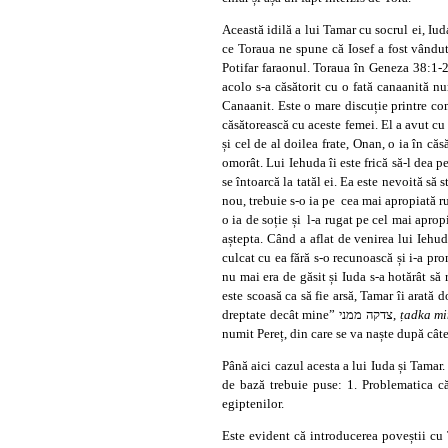
Această idilă a lui Tamar cu socrul ei, Iu
ce Toraua ne spune că Iosef a fost vândut
Potifar faraonul. Toraua în Geneza 38:1-2 
acolo s-a căsătorit cu o fată canaanită numită Bat Șua בת שוע, adică fiica lui Șua. Noi înțelegem că ăsta este probabil numel
Canaanit. Este o mare discuție printre co
căsătorească cu aceste femei. El a avut cu 
și cel de al doilea frate, Onan, o ia în c
omorât. Lui Iehuda îi este frică să-l dea pe
se întoarcă la tatăl ei. Ea este nevoită să 
nou, trebuie s-o ia pe cea mai apropiată r
o ia de soție și l-a rugat pe cel mai apropi
aștepta. Când a aflat de venirea lui Iehud
culcat cu ea fără s-o recunoască și i-a pro
nu mai era de găsit și Iuda s-a hotărât să
este scoasă ca să fie arsă, Tamar îi arată 
dreptate decât mine” צדקה ממני,
țadka m
numit Pereț, din care se va naște după câ
Până aici cazul acesta a lui Iuda și Tamar.
de bază trebuie puse: 1. Problematica căs
egiptenilor.
Este evident că introducerea poveștii cu 