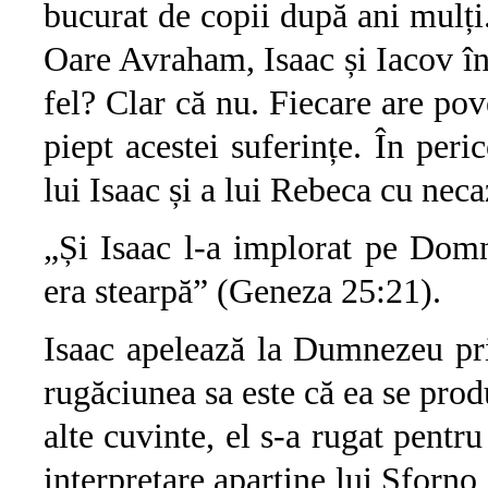
bucurat de copii după ani mulți.
Oare Avraham, Isaac și Iacov înfr
fel? Clar că nu. Fiecare are pov
piept acestei suferințe. În per
lui Isaac și a lui Rebeca cu neca
„Și Isaac l-a implorat pe Domnu
era stearpă” (Geneza 25:21).
Isaac apelează la Dumnezeu pri
rugăciunea sa este că ea se prod
alte cuvinte, el s-a rugat pentr
interpretare aparține lui Sforno (