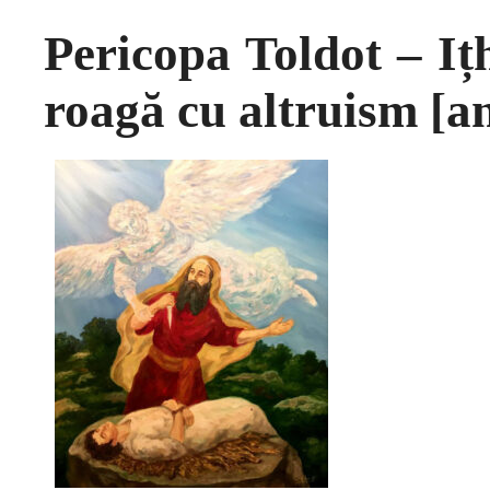
Pericopa Toldot – Iț
roagă cu altruism [a