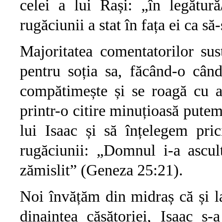
celei a lui Rași: „în legătur
rugăciunii a stat în fața ei ca să
Majoritatea comentatorilor sus
pentru soția sa, făcând-o când
compătimește și se roagă cu ar
printr-o citire minuțioasă putem
lui Isaac și să înțelegem pri
rugăciunii: „Domnul i-a ascul
zămislit” (Geneza 25:21).
Noi învățăm din midraș că și la
dinaintea căsătoriei, Isaac s-