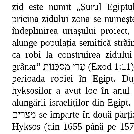
zid este numit „Șurul Egiptului” שור מצרים (Geneza 25
pricina zidului zona se numeșt
îndeplinirea uriașului proiect
alunge populația semitică străină
ca robi la construirea zidului
grânar” עָרֵי מִסְכְּנוֹת (Exod 1:11) pe care le-au construit fiii lui Israel în
perioada robiei în Egipt. Du
hyksosilor a avut loc în anul
alungării israeliților din Egipt. 
מצרים se împarte în două părți: 85 de ani de integrare în conducerea
Hyksos (din 1655 până pe 1570