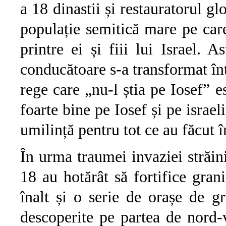
a 18 dinastii și restauratorul gl
populație semitică mare pe care
printre ei și fiii lui Israel. 
conducătoare s-a transformat înt
rege care „nu-l știa pe Iosef” 
foarte bine pe Iosef și pe israel
umilință pentru tot ce au făcut 
În urma traumei invaziei străin
18 au hotărât să fortifice gran
înalt și o serie de orașe de g
descoperite pe partea de nord-v