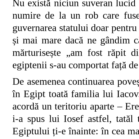
Nu există niciun suveran lucid 
numire de la un rob care fuse
guvernarea statului doar pentru 
și mai mare dacă ne gândim că
mărturisește „am fost răpit d
egiptenii s-au comportat față de
De asemenea continuarea povești
în Egipt toată familia lui Iacov
acordă un teritoriu aparte – Ereț Goșen גושן ca să stea
i-a spus lui Iosef astfel, tatăl 
Egiptului ți-e înainte: în cea mai