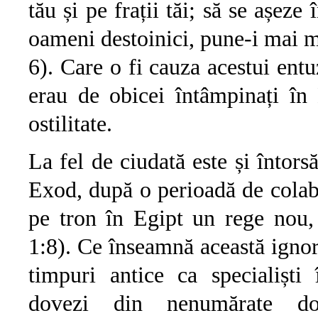
tău și pe frații tăi; să se așeze 
oameni destoinici, pune-i mai 
6). Care o fi cauza acestui ent
erau de obicei întâmpinați în
ostilitate.
La fel de ciudată este și întorsă
Exod, după o perioadă de colabor
pe tron în Egipt un rege nou,
1:8). Ce înseamnă această ignor
timpuri antice ca specialiști
dovezi din nenumărate doc