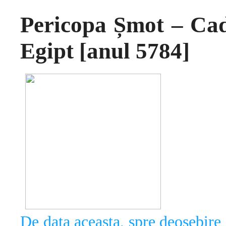
Pericopa Șmot – Cadr
Egipt [anul 5784]
De data aceasta, spre deosebire