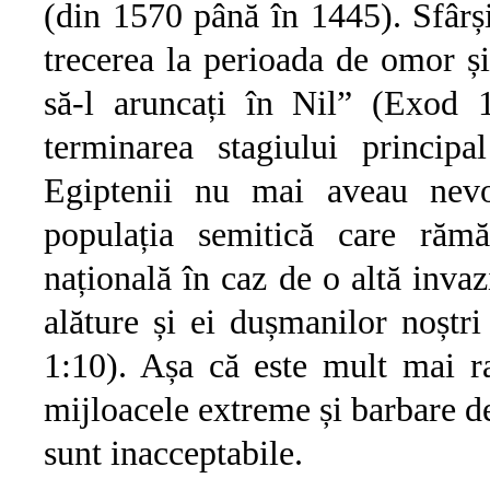
(din 1570 până în 1445). Sfârși
trecerea la perioada de omor și
să-l aruncați în Nil” (Exod 1
terminarea stagiului principal 
Egiptenii nu mai aveau nevo
populația semitică care rămă
națională în caz de o altă invaz
alăture și ei dușmanilor noștr
1:10). Așa că este mult mai r
mijloacele extreme și barbare de 
sunt inacceptabile.