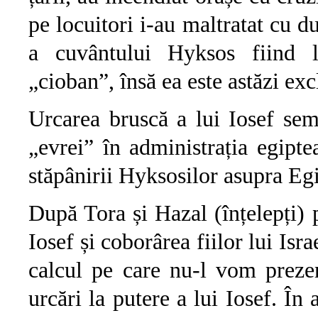
pe locuitori i-au maltratat cu d
a cuvântului Hyksos fiind l
„cioban”, însă ea este astăzi ex
Urcarea bruscă a lui Iosef semit
„evrei” în administrația egipt
stăpânirii Hyksosilor asupra Egi
După Tora și Hazal (înțelepți) 
Iosef și coborârea fiilor lui Isr
calcul pe care nu-l vom preze
urcări la putere a lui Iosef. În 