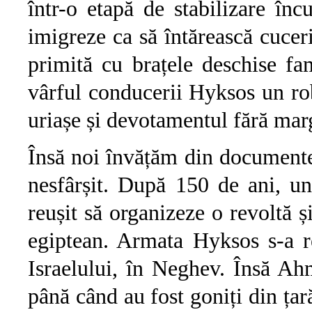
într-o etapă de stabilizare în
imigreze ca să întărească cuceri
primită cu brațele deschise fam
vârful conducerii Hyksos un rob
uriașe și devotamentul fără margi
Însă noi învățăm din documente 
nesfârșit. După 150 de ani, u
reușit să organizeze o revoltă 
egiptean. Armata Hyksos s-a re
Israelului, în Neghev. Însă Ah
până când au fost goniți din țar