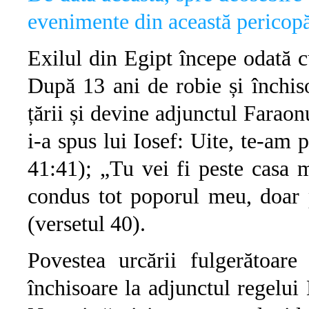
evenimente din această pericopă 
Exilul din Egipt începe odată c
După 13 ani de robie și închiso
țării și devine adjunctul Farao
i-a spus lui Iosef: Uite, te-am 
41:41); „Tu vei fi peste casa 
condus tot poporul meu, doar 
(versetul 40).
Povestea urcării fulgerătoar
închisoare la adjunctul regelui