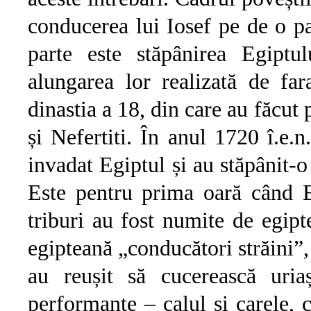
conducerea lui Iosef pe de o par
parte este stăpânirea Egiptu
alungarea lor realizată de fa
dinastia a 18, din care au făcut
și Nefertiti. În anul 1720 î.e.
invadat Egiptul și au stăpânit-
Este pentru prima oară când E
triburi au fost numite de egip
egipteană „conducători străini”,
au reușit să cucerească uria
performante – calul și carele, 