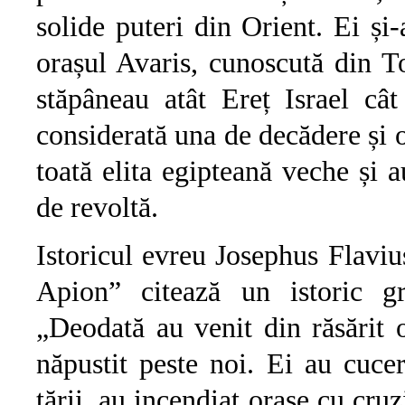
solide puteri din Orient. Ei și-a
orașul Avaris, cunoscută din Tora ca Țoan צוען 
stăpâneau atât Ereț Israel cât
considerată una de decădere și 
toată elita egipteană veche și 
de revoltă.
Istoricul evreu Josephus Flavius
Apion” citează un istoric g
„Deodată au venit din răsărit 
năpustit peste noi. Ei au cucer
țării, au incendiat orașe cu cruz