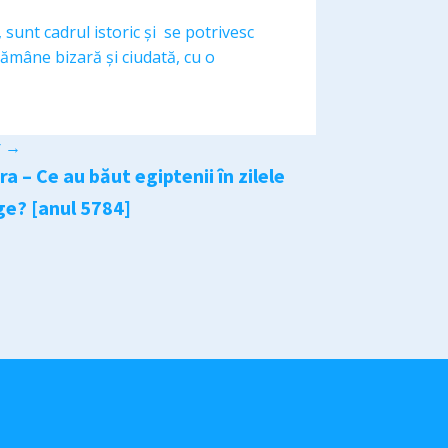
 sunt cadrul istoric și se potrivesc
ămâne bizară și ciudată, cu o
r
→
a – Ce au băut egiptenii în zilele
ge? [anul 5784]