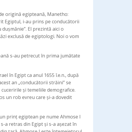
ec de origină egipteană, Manetho:
it Egiptul, i-au prins pe conducătorii
u dușmănie”. El prezintă aici o
tăzi exclusă de egiptologi. Noi o vom
pteană s-au petrecut în prima jumătate
ael în Egipt ca anul 1655 î.e.n., după
 acest an „conducătorii străini” se
cuceririle și temeliile demografice.
sos un rob evreu care și-a dovedit
i, un prinț egiptean pe nume Ahmose I
-a retras din Egipt și s-a așezat în
 din țară. Ahmose I este întemeietorul