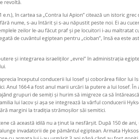
e revoltă.
1 e.n.), în cartea sa „Contra lui Apion” citează un istoric gr
ără nume, s-au întărit și s-au năpustit peste noi. Ei au cucer
emplele zeilor le-au făcut praf și pe locuitori i-au maltratat c
legată de cuvântul egiptean pentru „cioban”, însă ea este as
putere și integrarea israeliților „evrei” în administrația egi
ui.
recia începutul conducerii lui Iosef și coborârea fiilor lui Isr
i. Anul 1664 a fost anul marii urcări la putere a lui Iosef. În
rajând grupuri de semiți și hurim să imigreze ca să întărească 
amilia lui Iacov și așa se integrează la vârful conducerii Hyk
ără margini la tradiția strămoșilor săi semitici.
ne că această idilă nu a ținut la nesfârșit. După 150 de an
ă alunge invadatorii de pe pământul egiptean. Armata Hyksos s
ose cu armata lui i-au urmărit 3 ani până când au fost goniți