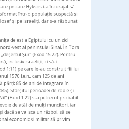
 mare pe care Hyksos i-a încurajat să
ransformat într-o populație suspectă și
osef și pe israeliți, dar s-a răzbunat
nița de est a Egiptului cu un zid
 nord-vest al peninsulei Sinai. În Tora
 inclusiv israeliții, ci să-i
nul 1570 î.e.n., cam 125 de ani
5). Sfârșitul perioadei de robie și
Nil” (Exod 1:22) s-a petrecut probabil
nevoie de atât de mulți muncitori, iar
i dacă se va isca un război, să se
onal economic și militar să privim