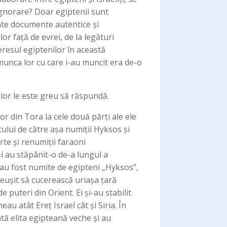
ignorare? Doar egiptenii sunt
ate documente autentice și
r față de evrei, de la legături
eresul egiptenilor în această
munca lor cu care i-au muncit era de-o
ilor le este greu să răspundă.
r din Tora la cele două părți ale ele
tului de către așa numiții Hyksos și
rte și renumiții faraoni
i au stăpânit-o de-a lungul a
 au fost numite de egipteni „Hyksos”,
reușit să cucerească uriașa țară
 puteri din Orient. Ei și-au stabilit
tă elita egipteană veche și au