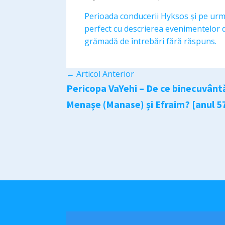
Perioada conducerii Hyksos și pe urmă r
perfect cu descrierea evenimentelor d
grămadă de întrebări fără răspuns.
←
Articol Anterior
Pericopa VaYehi – De ce binecuvânt
Menașe (Manase) și Efraim? [anul 5