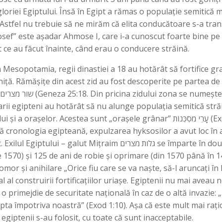
 gloriei Egiptului. Însă în Egipt a rămas o populație semitică
rael. Astfel nu trebuie să ne mirăm că elita conducătoare s-a t
osef” este așadar Ahmose I, care i-a cunoscut foarte bine pe I
t ce au făcut înainte, când erau o conducere străină.
n Mesopotamia, regii dinastiei a 18 au hotărât să fortifice gra
aniță. Rămășițe din acest zid au fost descoperite pe partea de
rii egipteni au hotărât să nu alunge populația semitică străină,
unt „orașele grânar” עָרֵי מִסְכְּנוֹת (Exod 1:11) pe care le-au construit fiii lui
pă cronologia egipteană, expulzarea hyksosilor a avut loc în a
m גלות מצרים se împarte în două părți: 85 de ani de integrare în
570) și 125 de ani de robie și oprimare (din 1570 până în 144
mor și anihilare „Orice fiu care se va naște, să-l aruncați în 
 al construirii fortificațiilor uriașe. Egiptenii nu mai aveau 
 primejdie de securitate națională în caz de o altă invazie: „ș
lupta împotriva noastră” (Exod 1:10). Așa că este mult mai rați
egiptenii s-au folosit, cu toate că sunt inacceptabile.