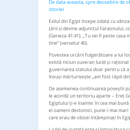
De data aceasta, spre deosebire de o
istoriei.
Exilul din Egipt începe odată cu vânzar
țării și devine adjunctul Faraonului, c
(Geneza 41:41); „Tu vei fi peste casa 
tine” (versetul 40).
Povestea urcării fulgerătoare a lui Io
există niciun suveran lucid și raționa
guvernarea statului doar pentru că a 
însuși mărturisește „am fost răpit din
De asemenea continuarea poveștii pare 
le acordă un teritoriu aparte – Ereț Goșen גושן ca să stea acolo: „Faraon i-a spus lui Iosef astfel, tatăl tău și frații tăi au v
Egiptului ți-e înainte: în cea mai bună [
ei oameni destoinici, pune-i mai mari
care erau de obicei întâmpinați în Egip
La fel de ciudată este și întorsătura c