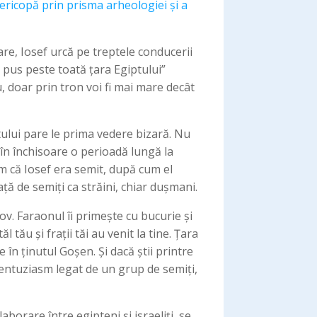
ricopă prin prisma arheologiei și a
oare, Iosef urcă pe treptele conducerii
m pus peste toată țara Egiptului”
, doar prin tron voi fi mai mare decât
tului pare le prima vedere bizară. Nu
 în închisoare o perioadă lungă la
m că Iosef era semit, după cum el
ță de semiți ca străini, chiar dușmani.
ov. Faraonul îi primește cu bucurie și
ze în ținutul Goșen. Și dacă știi printre
 entuziasm legat de un grup de semiți,
aborare între egipteni și israeliți, se