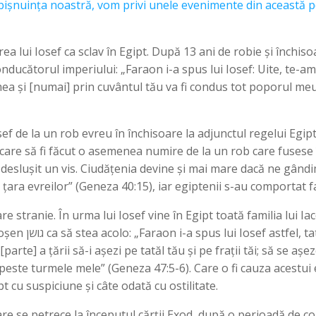
bișnuința noastră, vom privi unele evenimente din această pe
ea lui Iosef ca sclav în Egipt. După 13 ani de robie și închis
onducătorul imperiului: „Faraon i-a spus lui Iosef: Uite, te-a
mea și [numai] prin cuvântul tău va fi condus tot poporul meu
sef de la un rob evreu în închisoare la adjunctul regelui Egip
l care să fi făcut o asemenea numire de la un rob care fusese
deslușit un vis. Ciudățenia devine și mai mare dacă ne gândi
 țara evreilor” (Geneza 40:15), iar egiptenii s-au comportat fa
stranie. În urma lui Iosef vine în Egipt toată familia lui Iac
enit la tine. Țara
parte] a țării să-i așezi pe tatăl tău și pe frații tăi; să se așe
 peste turmele mele” (Geneza 47:5-6). Care o fi cauza acestui
t cu suspiciune și câte odată cu ostilitate.
are se petrece la începutul cărții Exod, după o perioadă de col