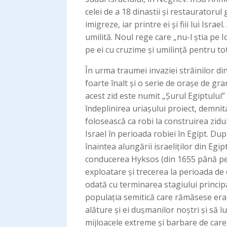
celei de a 18 dinastii și restauratorul
imigreze, iar printre ei și fiii lui Is
umilită. Noul rege care „nu-l știa pe I
pe ei cu cruzime și umilință pentru to
În urma traumei invaziei străinilor di
foarte înalt și o serie de orașe de gr
acest zid este numit „Șurul Egiptului” שור מצרים (Geneza 25:18. Din pricina zidului zona se numește „deșertul Șur” (Exod 15:22). Pentru
îndeplinirea uriașului proiect, demnita
folosească ca robi la construirea zidului și a orașelor. Acestea s
Israel în perioada robiei în Egipt. Du
înaintea alungării israeliților din Egipt. Exilul Egiptului – galut Mițrai
conducerea Hyksos (din 1655 până pe 1
exploatare și trecerea la perioada de o
odată cu terminarea stagiului principal
populația semitică care rămăsese era o
alăture și ei dușmanilor noștri și să 
mijloacele extreme și barbare de care 