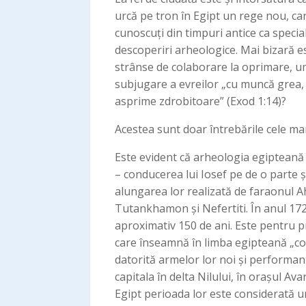
urcă pe tron în Egipt un rege nou, ca
cunoscuți din timpuri antice ca speci
descoperiri arheologice. Mai bizară es
strânse de colaborare la oprimare, umi
subjugare a evreilor „cu muncă grea, 
asprime zdrobitoare” (Exod 1:14)?
Acestea sunt doar întrebările cele mar
Este evident că arheologia egipteană d
– conducerea lui Iosef pe de o parte ș
alungarea lor realizată de faraonul Ahm
Tutankhamon și Nefertiti. În anul 1720
aproximativ 150 de ani. Este pentru p
care înseamnă în limba egipteană „con
datorită armelor lor noi și performante 
capitala în delta Nilului, în orașul Avaris, cunoscută din Tora ca Țoan צוען
Egipt perioada lor este considerată u