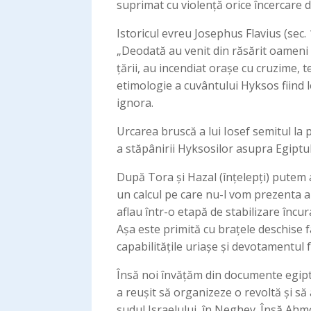
suprimat cu violență orice încercare d
Istoricul evreu Josephus Flavius (sec. 
„Deodată au venit din răsărit oameni f
țării, au incendiat orașe cu cruzime, t
etimologie a cuvântului Hyksos fiind 
ignora.
Urcarea bruscă a lui Iosef semitul la 
a stăpânirii Hyksosilor asupra Egiptul
După Tora și Hazal (înțelepți) putem ap
un calcul pe care nu-l vom prezenta aic
aflau într-o etapă de stabilizare încu
Așa este primită cu brațele deschise f
capabilitățile uriașe și devotamentul f
Însă noi învățăm din documente egipte
a reușit să organizeze o revoltă și s
sudul Israelului, în Neghev. Însă Ahm