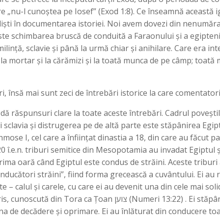
re „nu-l cunoștea pe Iosef” (Exod 1:8). Ce înseamnă această 
aliști în documentarea istoriei. Noi avem dovezi din nenumăr
te schimbarea bruscă de conduită a Faraonului și a egiptenilo
lință, sclavie și până la urmă chiar și anihilare. Care era int
la mortar și la cărămizi și la toată munca de pe câmp; toată 
i, însă mai sunt zeci de întrebări istorice la care comentator
ă răspunsuri clare la toate aceste întrebări. Cadrul poveștilo
i sclavia și distrugerea pe de altă parte este stăpânirea Egip
ose I, cel care a înființat dinastia a 18, din care au făcut pa
 î.e.n. triburi semitice din Mesopotamia au invadat Egiptul ș
rima oară când Egiptul este condus de străini. Aceste triburi
ducători străini”, fiind forma grecească a cuvântului. Ei au 
– calul și carele, cu care ei au devenit una din cele mai solide
 (Numeri 13:22) . Ei stăpâneau atât Ereț Israel cât și Siria. În
na de decădere și oprimare. Ei au înlăturat din conducere toa