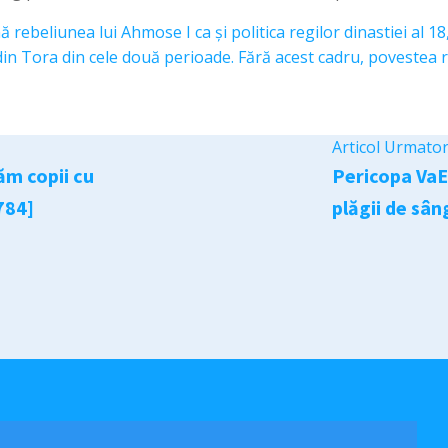
ebeliunea lui Ahmose I ca și politica regilor dinastiei al 18,
in Tora din cele două perioade. Fără acest cadru, povestea r
Articol Urmato
ăm copii cu
Pericopa VaEr
784]
plăgii de sân